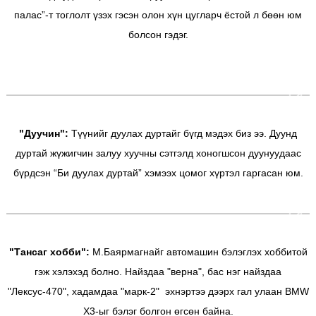
палас”-т тоглолт үзэх гэсэн олон хүн цугларч ёстой л бөөн юм
болсон гэдэг.
"Дуучин":
Түүнийг дуулах дуртайг бүгд мэдэх биз ээ. Дуунд
дуртай жүжигчин залуу хуучны сэтгэлд хоногшсон дуунуудаас
бүрдсэн “Би дуулах дуртай” хэмээх цомог хүртэл гаргасан юм.
"Тансаг хобби":
М.Баярмагнайг автомашин бэлэглэх хоббитой
гэж хэлэхэд болно. Найздаа "верна", бас нэг найздаа
"Лексус-470", хадамдаа "марк-2" эхнэртээ дээрх гал улаан BMW
X3-ыг бэлэг болгон өгсөн байна.