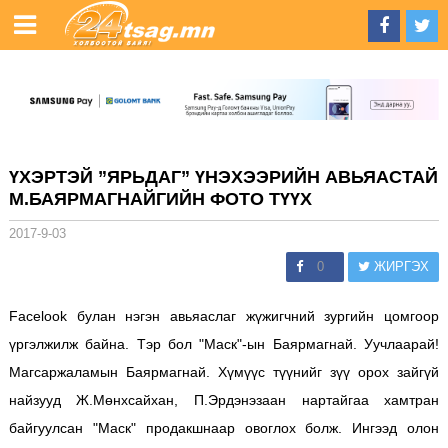
ҮХЭРТЭЙ ”ЯРЬДАГ” ҮНЭХЭЭРИЙН АВЬЯАСТАЙ
М.БАЯРМАГНАЙГИЙН ФОТО ТҮҮХ
2017-9-03
0
ЖИРГЭХ
Facelook булан нэгэн авьяаслаг жүжигчний зургийн цомгоор
үргэлжилж байна. Тэр бол "Маск"-ын Баярмагнай. Уучлаарай!
Магсаржаламын Баярмагнай. Хүмүүс түүнийг зүү орох зайгүй
найзууд Ж.Мөнхсайхан, П.Эрдэнэзаан нартайгаа хамтран
байгуулсан "Маск" продакшнаар овоглох болж. Ингээд олон