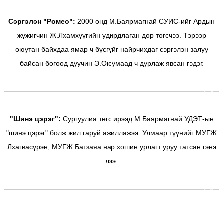
Сэргэлэн "Ромео":
2000 онд М.Баярмагнай СУИС-ийг Ардын
жүжигчин Ж.Лхамхүүгийн удирдлаган дор төгсчээ. Тэрээр
оюутан байхдаа ямар ч бүсгүйг найрчихдаг сэргэлэн залуу
байсан бөгөөд дуучин Э.Оюумаад ч дурлаж явсан гэдэг.
"Шинэ цэрэг":
Сургуулиа төгс ирээд М.Баярмагнай УДЭТ-ын
"шинэ цэрэг" болж жил гаруй ажиллажээ. Улмаар түүнийг МУГЖ
Лхагвасүрэн, МУГЖ Батзаяа нар хошин урлагт уруу татсан гэнэ
лээ.