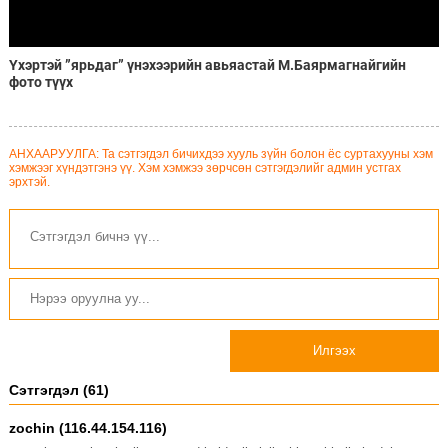
Үхэртэй ”ярьдаг” үнэхээрийн авьяастай М.Баярмагнайгийн
фото түүх
АНХААРУУЛГА: Та сэтгэгдэл бичихдээ хууль зүйн болон ёс суртахууны хэм
хэмжээг хүндэтгэнэ үү. Хэм хэмжээ зөрчсөн сэтгэгдэлийг админ устгах
эрхтэй.
Илгээх
Сэтгэгдэл (61)
zochin (116.44.154.116)