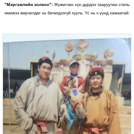
"Мэргэжлийн золиос":
Жүжигчин хүн дүрдээ тааруулан стиль
имижээ өөрчилдөг нь бичигдээгүй хууль. Үс нь ч үүнд хамаатай.