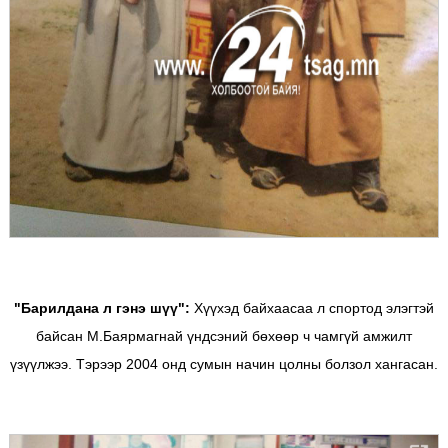
"Барилдана л гэнэ шүү":
Хүүхэд байхаасаа л спортод элэгтэй
байсан М.Баярмагнай үндсэний бөхөөр ч чамгүй амжилт
үзүүлжээ. Тэрээр 2004 онд сумын начин цолны болзол хангасан.