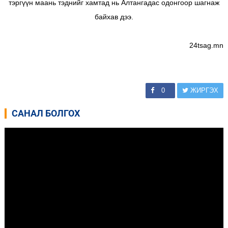
тэргүүн маань тэднийг хамтад нь Алтангадас одонгоор шагнаж
байхав дээ.
24tsag.mn
0
ЖИРГЭХ
САНАЛ БОЛГОХ