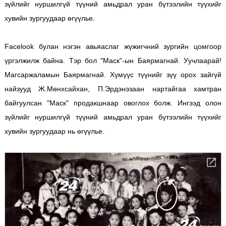
зүйлийг нуршилгүй түүний амьдрал уран бүтээлийн түүхийг
хувийн зургуудаар өгүүлье.
Facelook булан нэгэн авьяаслаг жүжигчний зургийн цомгоор
үргэлжилж байна. Тэр бол "Маск"-ын Баярмагнай. Уучлаарай!
Магсаржаламын Баярмагнай. Хүмүүс түүнийг зүү орох зайгүй
найзууд Ж.Мөнхсайхан, П.Эрдэнэзаан нартайгаа хамтран
байгуулсан "Маск" продакшнаар овоглох болж. Ингээд олон
зүйлийг нуршилгүй түүний амьдрал уран бүтээлийн түүхийг
хувийн зургуудаар нь өгүүлье.