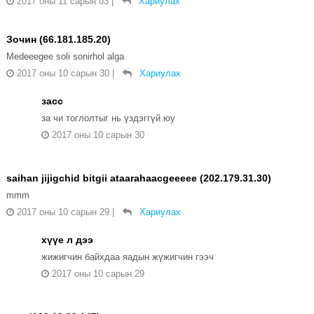
2017 оны 11 сарын 03
|
Хариулах
Зочин (66.181.185.20)
Medeeegee soli sonirhol alga
2017 оны 10 сарын 30
|
Хариулах
засс
за чи тоглолтыг нь үздэггүй юу
2017 оны 10 сарын 30
saihan jijigchid bitgii ataarahaacgeeeee (202.179.31.30)
mmm
2017 оны 10 сарын 29
|
Хариулах
хүүе л дээ
жижигчин байхдаа яадын жүжигчин гээч
2017 оны 10 сарын 29