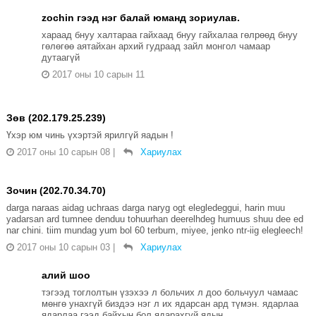
zochin гээд нэг балай юманд зориулав.
хараад бнуу халтараа гайхаад бнуу гайхалаа гөлрөөд бнуу
гөлөгөө аятайхан архий гудраад зайл монгол чамаар
дутаагүй
2017 оны 10 сарын 11
Зөв (202.179.25.239)
Үхэр юм чинь үхэртэй ярилгүй яадын !
2017 оны 10 сарын 08
|
Хариулах
Зочин (202.70.34.70)
darga naraas aidag uchraas darga naryg ogt elegledeggui, harin muu
yadarsan ard tumnee denduu tohuurhan deerelhdeg humuus shuu dee ed
nar chini. tiim mundag yum bol 60 terbum, miyee, jenko ntr-iig elegleech!
2017 оны 10 сарын 03
|
Хариулах
алий шоо
тэгээд тоглолтын үзэхээ л больчих л доо больчуул чамаас
мөнгө унахгүй биздээ нэг л их ядарсан ард түмэн. ядарлаа
ядарлаа гээд байхын бол ядарахгүй ядын