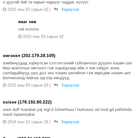
л дуугай бай та нарын чадкууг чаддаг хүсүүс
2015 оны 03 сарын 10
|
Хариулах
яааг зөв
гоё хэллээ
2015 оны 03 сарын 10
эмгэнэл (202.179.28.109)
зомбинуудад зориулсан сэтгэлгээний гуйланчлал дүүрэн хошин шог
биш монголын эмгэнэл гэж харагдхаар ийм л юм хийдэг алиа
салбадайнууд шүү дээ энэ хошин шогийхон гэж өөрсдөө хошин шог
болчихооод байгаа эдгээр нөхдүүд
2015 оны 03 сарын 03
|
Хариулах
suisse (178.192.80.222)
unen duff tsaraitaii yaj mgl.d 1iimerhuuu l humuuus od mod gd ywhiimda
mash haramsaltai
2014 оны 12 сарын 18
|
Хариулах