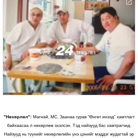
"Нөхөрлөл":
Магнай, МС, Заанаа гурав "Өнгөт инээд" хамтлагт
байхаасаа л нөхөрлөж эхэлсэн. Тэд найзууд бас хамтрагчид.
Найзууд нь түүнийг нөхөрлөлийн үнэ цэнийг мэддэг жудагтай эр