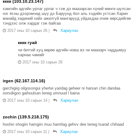
кккк (103.10.23.147)
хамгийн адгийн урлаг урлаг ч гэж дэ маазарсан хүний мөнгө шулсан
нэг ёсны дээрэмчид шүү дэ Баруунд бол аль хэдийн устсан Харин
манайд хөдөний хийх ажилгүй мангарууд уйдахдаа очиж өөрсдийгөө
тэндээс олж хардаг гэж байгаа
2017 оны 10 сарын 26
|
Хариулах
кккк гуай
чи битгий хуц өөрөө адгийн новш вэ чи маазарч чаддымуу
харнаа чамайг
2017 оны 10 сарын 26
irgen (62.167.114.16)
garchigiig oilgosongui yhertei yaridag geheer ni harsan chin dandaa
oorsdiigoo gaihuulsan teneg umnuud l baina
2017 оны 10 сарын 14
|
Хариулах
zochin (139.5.218.175)
hoshin shogiin hamgiin muu hamtlag gehvv dee teneg tsarail chihaad
2017 оны 10 сарын 11
|
Хариулах