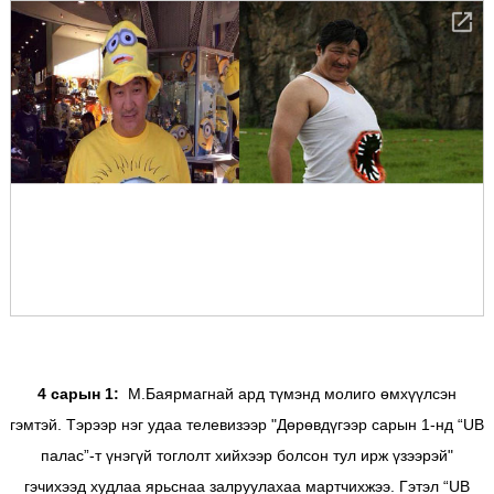
4 сарын 1:
М.Баярмагнай ард түмэнд молиго өмхүүлсэн
гэмтэй. Тэрээр нэг удаа телевизээр "Дөрөвдүгээр сарын 1-нд “UB
палас”-т үнэгүй тоглолт хийхээр болсон тул ирж үзээрэй"
гэчихээд худлаа ярьснаа залруулахаа мартчихжээ. Гэтэл “UB