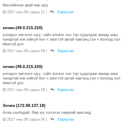
Маскийнхан арай өөр шүү
2017 оны 09 сарын 11
|
Хариулах
зочин (49.0.215.220)
үнэндээ эмгэнэл шүү, сайн зохиол энэ тэр худалдаж амаад маш
чанартай юм хийгүй бол ч эмэгтэй авгай чавганц хэн ч болоод хол
явахгүй дээ
2017 оны 09 сарын 09
|
Хариулах
зочин (49.0.215.220)
үнэндээ эмгэнэл шүү, сайн зохиол энэ тэр худалдаж амаад маш
чанартай юм хийгүй бол ч эмэгтэй авгай чавганц хэн ч болоод хол
явахгүй дээ
2017 оны 09 сарын 09
|
Хариулах
Зочин (172.58.137.18)
Алиа салбадай. Өөр юу хэлэхэв хөөрхий амьтанд
2017 оны 09 сарын 06
|
Хариулах