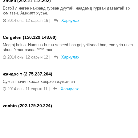
Зочин (202.21.112.202)
Ёстой л нөгөө найранд гурван дуутай, наадамд гурван даваатай эр
юм гээч. Амжилт хүсье.
2014 оны 12 сарын 16
|
Хариулах
Cergelen (150.129.143.60)
Magtaj bolno. Humuus buruu seheed bna gej yriltsaad bna, ene yria unen
shuu. Ymar bsnaa ***** mart
2014 оны 12 сарын 12
|
Хариулах
жандос т (2.75.237.204)
Сумын начин хахах хөөрхөн жужигчин
2014 оны 11 сарын 11
|
Хариулах
zochin (202.179.20.224)
hedii hurtel ingej salbagnah um bol do ene hoshin shogihon. udahgui
uvgun bolloo sh de .
2014 оны 08 сарын 01
|
Хариулах
хошин урлаг мандтугай