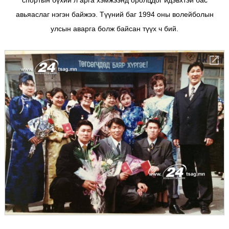
авьяаслаг нэгэн байжээ. Түүний баг 1994 оны волейболын
улсын аварга болж байсан түүх ч бий.