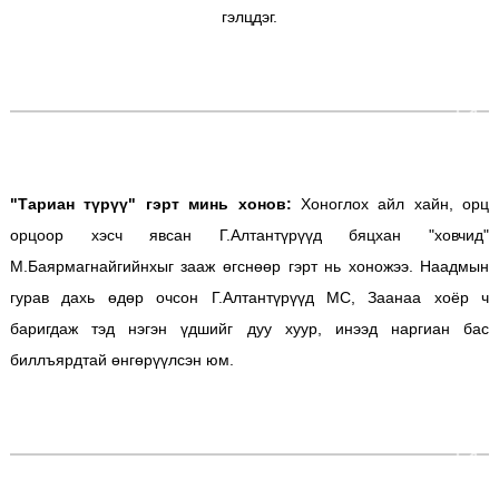
гэлцдэг.
"Тариан түрүү" гэрт минь хонов:
Хоноглох айл хайн, орц
орцоор хэсч явсан Г.Алтантүрүүд бяцхан "ховчид"
М.Баярмагнайгийнхыг зааж өгснөөр гэрт нь хоножээ. Наадмын
гурав дахь өдөр очсон Г.Алтантүрүүд МС, Заанаа хоёр ч
баригдаж тэд нэгэн үдшийг дуу хуур, инээд наргиан бас
биллъярдтай өнгөрүүлсэн юм.