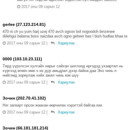
2017 оны 09 сарын 12
gerlee (27.123.214.81)
470 ni ch yu yum harj uzej 470 avch ogson bol nogoodoh binzenee
diilehgui balarna boss naizdaa avch ogno geheer bas l bish hudlaa bhaa te
2017 оны 09 сарын 12
|
Хариулах
0000 (103.10.23.111)
Төрд үүрэлсэн хулгайч нарыг сайхан шоглоод иргэдэд ухаартал нь
хүргээд өгөөч мөн ч их дүр амьдрал дээр байна даа Энэ чинь л
нийгэмд зориулаж хийх ажил чинь юм шүү
2017 оны 09 сарын 12
|
Хариулах
Зочин (202.70.41.102)
Нэг загварт орсон жаахан өөрчилөх хэрэгтэй байгаа юм.
2017 оны 09 сарын 12
|
Хариулах
Зочин (66.181.181.214)