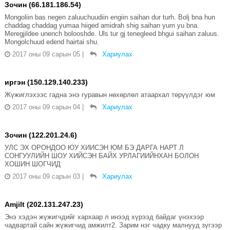
Зочин (66.181.186.54)
Mongoliin bas negen zaluuchuudiin engiin saihan dur turh. Bolj bna hun
chaddag chaddag yumaa hiiged amidrah shig saihan yum yu bna.
Meregjildee unench bolooshde. Uls tur gj tenegleed bhgui saihan zaluus.
Mongolchuud edend hairtai shu.
2017 оны 09 сарын 05
|
Хариулах
иргэн (150.129.140.233)
Жүжиглэхээс гадна энэ гуравын нөхөрлөл атаархал төрүүлдэг юм
2017 оны 09 сарын 04
|
Хариулах
Зочин (122.201.24.6)
УЛС ЭХ ОРОНДОО ЮУ ХИИСЭН ЮМ БЭ ДАРГА НАРТ Л
СОНГУУЛИЙН ШОУ ХИЙСЭН БАЙХ УРЛАГИИЙНХАН БОЛОН
ХОШИН ШОГЧИД
2017 оны 09 сарын 03
|
Хариулах
Amjilt (202.131.247.23)
Энэ хэдэн жүжигчдийг хархаар л инээд хүрээд байдаг үнэхээр
чадвартай сайн жүжигчид амжилт2. Зарим нэг чадку малнууд зүгээр