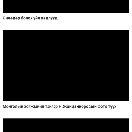
Өнөөдөр болох үйл явдлууд
Монголын хөгжмийн тэнгэр Н.Жанцанноровын фото түүх