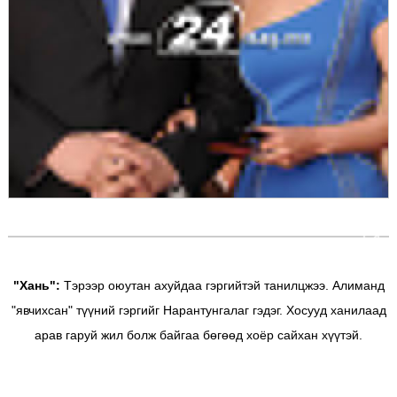
"Хань":
Тэрээр оюутан ахуйдаа гэргийтэй танилцжээ. Алиманд
"явчихсан" түүний гэргийг Нарантунгалаг гэдэг. Хосууд ханилаад
арав гаруй жил болж байгаа бөгөөд хоёр сайхан хүүтэй.