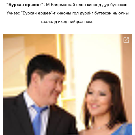
"Бурхан өршөөг":
М.Баярмагнай олон кинонд дүр бүтээсэн.
Үүнээс "Бурхан өршөө"-г киноны гол дүрийг бүтээсэн нь олны
таалалд ихэд нийцсэн юм.