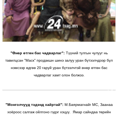
"Өнөр өтгөн бас чадварлаг":
Түүний тулгын чулууг нь
тавилцсан "Маск" продакшн шинэ залуу уран бүтээлчдээр бүл
нэмсээр өдгөө 20 гаруй уран бүтээлчтэй өнөр өтгөн бас
чадварлаг хамт олон болжээ.
"Монголчууд тэдэнд хайртай":
М.Баярмагнайг МС, Заанаа
хоёроос салгаж ойлгоно гэдэг хэцүү. Ямар сайндаа төрийн