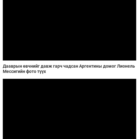
Дааврын өвчнийг давж гарч чадсан Аргентины домог Лионель
Мессигийн фото түүх