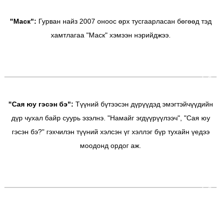
"Маск":
Гурван найз 2007 оноос өрх тусгаарласан бөгөөд тэд
хамтлагаа "Маск" хэмээн нэрийджээ.
"Сая юу гэсэн бэ":
Түүний бүтээсэн дүрүүдэд эмэгтэйчүүдийн
дүр чухал байр суурь эзэлнэ. "Намайг эгдүүрүүлээч", "Сая юу
гэсэн бэ?" гэхчилэн түүний хэлсэн үг хэллэг бүр тухайн үедээ
моодонд ордог аж.