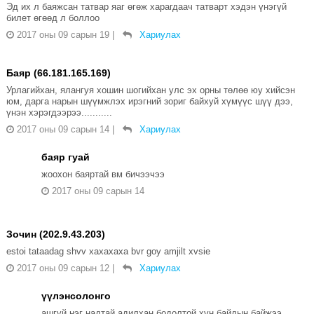
Эд их л баяжсан татвар яаг өгөж харагдаач татварт хэдэн үнэгүй
билет өгөөд л боллоо
2017 оны 09 сарын 19
|
Хариулах
Баяр (66.181.165.169)
Урлагийхан, ялангуя хошин шогийхан улс эх орны төлөө юу хийсэн
юм, дарга нарын шүүмжлэх ирэгний зориг байхуй хүмүүс шүү дээ,
үнэн хэрэгдээрээ...........
2017 оны 09 сарын 14
|
Хариулах
баяр гуай
жоохон баяртай вм бичээчээ
2017 оны 09 сарын 14
Зочин (202.9.43.203)
estoi tataadag shvv xaxaxaxa bvr goy amjilt xvsie
2017 оны 09 сарын 12
|
Хариулах
үүлэнсолонго
ашгүй нэг надтай адилхан бодолтой хүн байдын байжээ