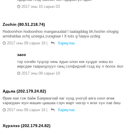
2017 оны 10 сарын 03
Zochin (80.51.218.74)
Hodoonihon hodoonihoo mangaruudad l taalagddag bh,hoshin shogiig
amidraldaa ochij uzeegui,zuragtaar l X-tuts g haaya uzdeg
2017 оны 09 сарын 19
|
Хариулах
засс
тэр хогийн түцээр чинь ядын олон юм хуцдаг новш вэ
өөрсдөө тааралдчуул ганц сэлфидчий гээд юу л болох бол
2017 оны 09 сарын 19
Адьяа (202.179.24.82)
Өрөө яая гэж байж Баярмагнай яаг хүнд үнэгүй аяга хоол өгөж
харагдаач юун машин цаашаа сэрч март чихэр ч өгөх хүн лав биш
2017 оны 09 сарын 19
|
Хариулах
Хүрэлээ (202.179.24.82)