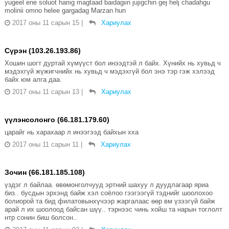
yugeel ene soluot hariig magtaad baidagiin jujigchin gej helj chadahgu
molinii omno helee gargadag Marzan hun
2017 оны 11 сарын 15
|
Хариулах
Сүрэн (103.26.193.86)
Хошин шогт дуртай хүмүүст бол инээдтэй л байх. Хүнийх нь хувьд ч
мэдэхгүй жүжигчнийх нь хувьд ч мэдэхгүй бол энэ тэр гэж хэлээд
байх юм алга даа.
2017 оны 11 сарын 13
|
Хариулах
үүлэнсолонго (66.181.179.60)
царайг нь харахаар л инээгээд байхын хха
2017 оны 11 сарын 11
|
Хариулах
Зочин (66.181.185.108)
үздэг л байлаа. өвөмонголчууд эртний шахуу л дуудлагаар яриа
биз.. бусдын эрхэнд байж хэл соёлоо гээгээгүй тэднийг шоолохоо
болиорой та бид филатовынхүчээр жаргалаас өөр вм үзээгүй байж
арай л их шоолоод байсан шүү.. тэрнээс чинь хойш та нарын тоглолт
нтр сонин биш болсон..