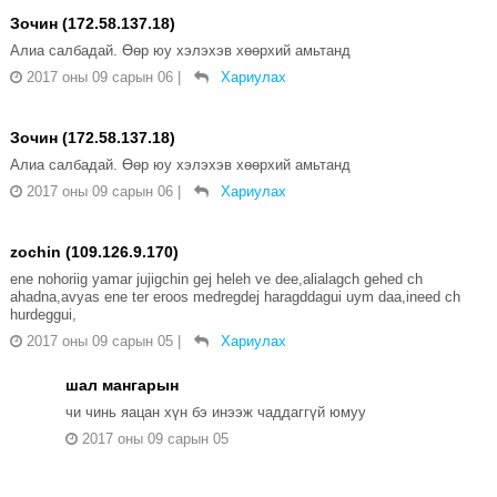
Зочин (172.58.137.18)
Алиа салбадай. Өөр юу хэлэхэв хөөрхий амьтанд
2017 оны 09 сарын 06
|
Хариулах
Зочин (172.58.137.18)
Алиа салбадай. Өөр юу хэлэхэв хөөрхий амьтанд
2017 оны 09 сарын 06
|
Хариулах
zochin (109.126.9.170)
ene nohoriig yamar jujigchin gej heleh ve dee,alialagch gehed ch
ahadna,avyas ene ter eroos medregdej haragddagui uym daa,ineed ch
hurdeggui,
2017 оны 09 сарын 05
|
Хариулах
шал мангарын
чи чинь яацан хүн бэ инээж чаддаггүй юмуу
2017 оны 09 сарын 05