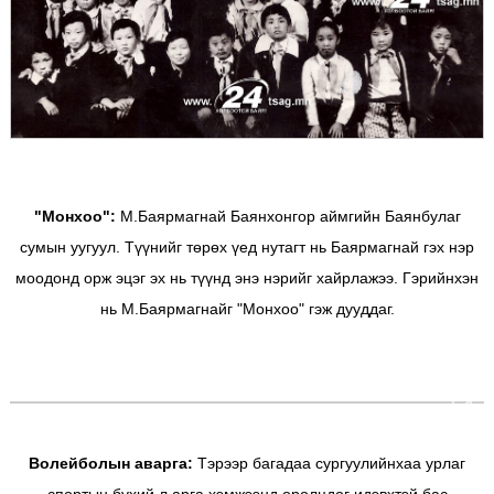
"Монхоо":
М.Баярмагнай Баянхонгор аймгийн Баянбулаг
сумын уугуул. Түүнийг төрөх үед нутагт нь Баярмагнай гэх нэр
моодонд орж эцэг эх нь түүнд энэ нэрийг хайрлажээ. Гэрийнхэн
нь М.Баярмагнайг "Монхоо" гэж дууддаг.
Волейболын аварга:
Тэрээр багадаа сургуулийнхаа урлаг
спортын бүхий л арга хэмжээнд оролцдог идэвхтэй бас