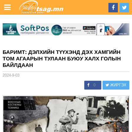
БАРИМТ: ДЭЛХИЙН ТҮҮХЭНД ДЭХ ХАМГИЙН
ТОМ АГААРЫН ТУЛААН БУЮУ ХАЛХ ГОЛЫН
БАЙЛДААН
2024-9-03
0
ЖИРГЭХ