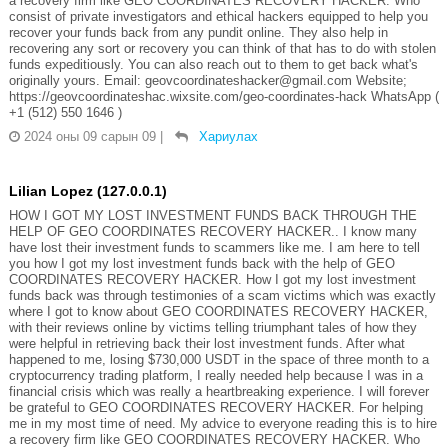
a recovery firm like GEO COORDINATES RECOVERY HACKER. Who
consist of private investigators and ethical hackers equipped to help you
recover your funds back from any pundit online. They also help in
recovering any sort or recovery you can think of that has to do with stolen
funds expeditiously. You can also reach out to them to get back what's
originally yours. Email: geovcoordinateshacker@gmail.com Website;
https://geovcoordinateshac.wixsite.com/geo-coordinates-hack WhatsApp (
+1 (512) 550 1646 )
2024 оны 09 сарын 09
|
Хариулах
Lilian Lopez (127.0.0.1)
HOW I GOT MY LOST INVESTMENT FUNDS BACK THROUGH THE
HELP OF GEO COORDINATES RECOVERY HACKER.. I know many
have lost their investment funds to scammers like me. I am here to tell
you how I got my lost investment funds back with the help of GEO
COORDINATES RECOVERY HACKER. How I got my lost investment
funds back was through testimonies of a scam victims which was exactly
where I got to know about GEO COORDINATES RECOVERY HACKER,
with their reviews online by victims telling triumphant tales of how they
were helpful in retrieving back their lost investment funds. After what
happened to me, losing $730,000 USDT in the space of three month to a
cryptocurrency trading platform, I really needed help because I was in a
financial crisis which was really a heartbreaking experience. I will forever
be grateful to GEO COORDINATES RECOVERY HACKER. For helping
me in my most time of need. My advice to everyone reading this is to hire
a recovery firm like GEO COORDINATES RECOVERY HACKER. Who