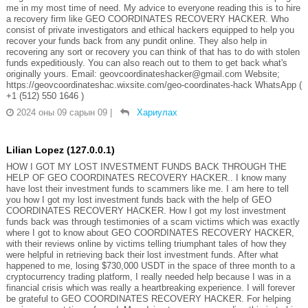
me in my most time of need. My advice to everyone reading this is to hire
a recovery firm like GEO COORDINATES RECOVERY HACKER. Who
consist of private investigators and ethical hackers equipped to help you
recover your funds back from any pundit online. They also help in
recovering any sort or recovery you can think of that has to do with stolen
funds expeditiously. You can also reach out to them to get back what's
originally yours. Email: geovcoordinateshacker@gmail.com Website;
https://geovcoordinateshac.wixsite.com/geo-coordinates-hack WhatsApp (
+1 (512) 550 1646 )
2024 оны 09 сарын 09
|
Хариулах
Lilian Lopez (127.0.0.1)
HOW I GOT MY LOST INVESTMENT FUNDS BACK THROUGH THE
HELP OF GEO COORDINATES RECOVERY HACKER.. I know many
have lost their investment funds to scammers like me. I am here to tell
you how I got my lost investment funds back with the help of GEO
COORDINATES RECOVERY HACKER. How I got my lost investment
funds back was through testimonies of a scam victims which was exactly
where I got to know about GEO COORDINATES RECOVERY HACKER,
with their reviews online by victims telling triumphant tales of how they
were helpful in retrieving back their lost investment funds. After what
happened to me, losing $730,000 USDT in the space of three month to a
cryptocurrency trading platform, I really needed help because I was in a
financial crisis which was really a heartbreaking experience. I will forever
be grateful to GEO COORDINATES RECOVERY HACKER. For helping