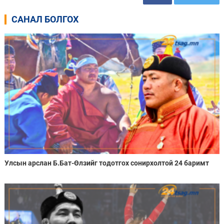
САНАЛ БОЛГОХ
Улсын арслан Б.Бат-Өлзийг тодотгох сонирхолтой 24 баримт