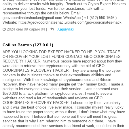
ability to deliver results with integrity. Reach out to Crypto Expert Hackers
to recover your lost funds. For further assistance, talk with a
representative through the details below. Email:
geovcoordinateshacker@gmail.com WhatsApp ( +1 (512) 550 1646 )
Website; https://geovcoordinateshac.wixsite.com/geo-coordinates-hack
2024 оны 09 сарын 04
|
Хариулах
Collins Benton (127.0.0.1)
ARE YOU LOOKING FOR EXPERT HACKER TO HELP YOU TRACE
OR RECOVER YOUR LOST FUNDS CONTACT GEO COORDINATES
RECOVERY HACKER. Numerous people have reported about how they
were able to retrieve their cryptocurrency with the aid of GEO
COORDINATES RECOVERY HACKER. They are among the top cyber
hackers in the business thanks to their extraordinary abilities and
intelligence. With their knowledge of cryptocurrencies and Bitcoin
recovery, they have helped many people get their money back. I made a
pledge to let everyone know about their service. I was scammed over
$570,000 to a fack platform for cryptocurrencies. I went to several
websites and read a lot of testimonials and reviews on GEO
COORDINATES RECOVERY HACKER. I chose to try them voluntarily,
and it was the best choice I’ve ever made. I consider myself really lucky
to have found the proper team; without them, I don't know what may have
happened to me. I believe that someone out there will need his great
services that is why I am referring him to someone out there. I have
already recommended their services to a friend at work, confident in their