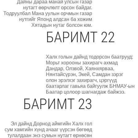
Дайны дараа манай улсын газар
нутагт өөрчлөлт орсон байдаг.
Тодруулбал Мана уулын орчмын газар
нутгийг Японд алдсан ба хожим
Хятадын нутаг болсон юм.
БАРИМТ 22
Халх голын дайнд тодорсон баатрууд:
Морьт хорооны захирагч ахмад
Дандар, Олзвой, Хаянхярваа,
Нянтайсүрэн, Экей, Самдан зэрэг
олон эрэлхэг захирагч, цэргүүд
баатарлаг гавьяа байгуулж БНМАУ-ын
Баатар цолоор шагнагдаж байжээ.
БАРИМТ 23
Эл дайнд Дорнод аймгийн Халх гол
сум хамгийн хүнд ачааг үүрсэн бөгөөд
тулалдаан энэ сумын нутагт өрнөсөн