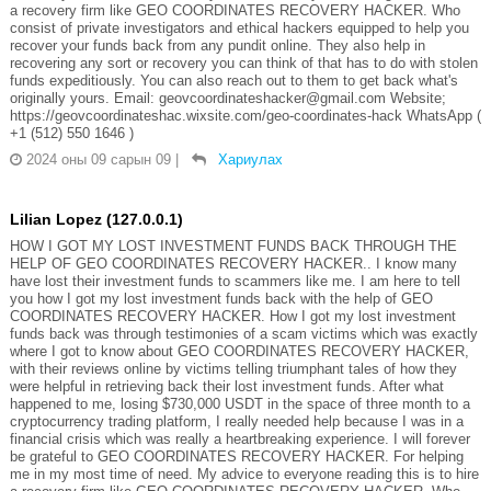
a recovery firm like GEO COORDINATES RECOVERY HACKER. Who
consist of private investigators and ethical hackers equipped to help you
recover your funds back from any pundit online. They also help in
recovering any sort or recovery you can think of that has to do with stolen
funds expeditiously. You can also reach out to them to get back what's
originally yours. Email: geovcoordinateshacker@gmail.com Website;
https://geovcoordinateshac.wixsite.com/geo-coordinates-hack WhatsApp (
+1 (512) 550 1646 )
2024 оны 09 сарын 09
|
Хариулах
Lilian Lopez (127.0.0.1)
HOW I GOT MY LOST INVESTMENT FUNDS BACK THROUGH THE
HELP OF GEO COORDINATES RECOVERY HACKER.. I know many
have lost their investment funds to scammers like me. I am here to tell
you how I got my lost investment funds back with the help of GEO
COORDINATES RECOVERY HACKER. How I got my lost investment
funds back was through testimonies of a scam victims which was exactly
where I got to know about GEO COORDINATES RECOVERY HACKER,
with their reviews online by victims telling triumphant tales of how they
were helpful in retrieving back their lost investment funds. After what
happened to me, losing $730,000 USDT in the space of three month to a
cryptocurrency trading platform, I really needed help because I was in a
financial crisis which was really a heartbreaking experience. I will forever
be grateful to GEO COORDINATES RECOVERY HACKER. For helping
me in my most time of need. My advice to everyone reading this is to hire