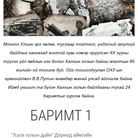
Монгол Улсын эрх чөлөө, тусгаар тогтнол, үндэсний аюулгүй
байдлыг хангахад жинтэй хувь нэмэр оруулсан XX зууны
түүхэн үйл явдлын нэг болох Халхын голын дайны ялалтын 85
жилийн ой тохиож буй. Ойг тохиолдуулан ОХУ-ын
ерөнхийлөгч В.В.Путин өнөөдөр манай улсад айлчилж байна.
Иймд уншигч та бүхэн Халхын голын байлдааны тухай 24
баримтыг хүргэж байна.
БАРИМТ 1
“Халх голын дайн” Дорнод аймгийн