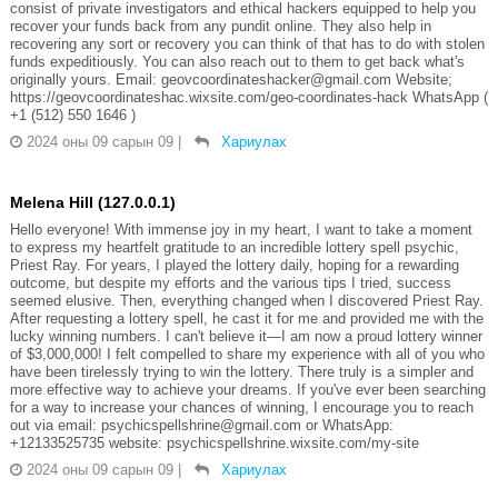
consist of private investigators and ethical hackers equipped to help you
recover your funds back from any pundit online. They also help in
recovering any sort or recovery you can think of that has to do with stolen
funds expeditiously. You can also reach out to them to get back what's
originally yours. Email: geovcoordinateshacker@gmail.com Website;
https://geovcoordinateshac.wixsite.com/geo-coordinates-hack WhatsApp (
+1 (512) 550 1646 )
2024 оны 09 сарын 09
|
Хариулах
Melena Hill (127.0.0.1)
Hello everyone! With immense joy in my heart, I want to take a moment
to express my heartfelt gratitude to an incredible lottery spell psychic,
Priest Ray. For years, I played the lottery daily, hoping for a rewarding
outcome, but despite my efforts and the various tips I tried, success
seemed elusive. Then, everything changed when I discovered Priest Ray.
After requesting a lottery spell, he cast it for me and provided me with the
lucky winning numbers. I can't believe it—I am now a proud lottery winner
of $3,000,000! I felt compelled to share my experience with all of you who
have been tirelessly trying to win the lottery. There truly is a simpler and
more effective way to achieve your dreams. If you've ever been searching
for a way to increase your chances of winning, I encourage you to reach
out via email: psychicspellshrine@gmail.com or WhatsApp:
+12133525735 website: psychicspellshrine.wixsite.com/my-site
2024 оны 09 сарын 09
|
Хариулах