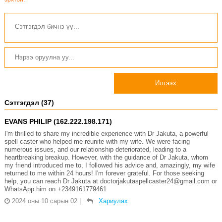
Илгээх
Сэтгэгдэл (37)
EVANS PHILIP (162.222.198.171)
I'm thrilled to share my incredible experience with Dr Jakuta, a powerful
spell caster who helped me reunite with my wife. We were facing
numerous issues, and our relationship deteriorated, leading to a
heartbreaking breakup. However, with the guidance of Dr Jakuta, whom
my friend introduced me to, I followed his advice and, amazingly, my wife
returned to me within 24 hours! I'm forever grateful. For those seeking
help, you can reach Dr Jakuta at doctorjakutaspellcaster24@gmail.com or
WhatsApp him on +2349161779461
2024 оны 10 сарын 02
|
Хариулах