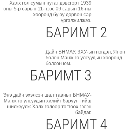
Халх гол сумын нутаг дэвсгэрт 1939
оны 5-р сарын 11-нээс 09 сарын 16-ны
хооронд буюу дөрвөн сар
үргэлжилжээ.
БАРИМТ 2
Дайн БНМАУ, ЗХУ-ын нэгдэл, Япон
болон Манж го улсуудын хооронд
болсон юм.
БАРИМТ 3
Энэ дайн эхэлсэн шалтгааныг БНМАУ-
Манж го улсуудын хилийг баруун тийш
шилжүүлж Халх голоор тогтоох гэсэн
байдаг.
БАРИМТ 4