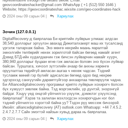
representative through the details below. Email:
geovcoordinateshacker@gmail.com WhatsApp ( +1 (512) 550 1646 )
Website; https://geovcoordinateshac.wixsite.com/geo-coordinates-hack
2024 оны 09 сарын 04
|
Хариулах
Зочин (127.0.0.1)
DigitalRecovery-д баярлалаа Би криптийн луйврын улмаас алдсан
38,540 долларыг эргүүлэн авахад Дижиталхакерт маш их тусалсанд
үргэлж талархаж байна. Энэ мөнгө нөхрийн маань яаралтай
эмнэлгийн төлбөрийг нөхөх зорилготой байсан бөгөөд намайг агент
Дэвид БТД-ийн худалдаачин гэж бичсэн луйварчин намайг хуурч,
380,940 долларыг буцаан өгнө гэж амласан боловч энэ бүхэн луйвар
байсан. Туршлага, хичээл зүтгэлийн ачаар би анхны хөрөнгө
оруулалтаа төдийгүй амласан ашгаа ч нөхөж чадсан. Тэдний
тусламж миний гэр бүлийг адисалсан бөгөөд одоо бид нөхрөө
эдгэрэхэд санхүүгийн дарамтгүйгээр анхаарлаа төвлөрүүлж чадна.
Би Alliancedigitalrecovery програмыг крипто луйврын хохирогч болсон
бүх хүмүүст зөвлөж байна. Тэд мэргэжлийн, үр дүнтэй, энэрэнгүй
байдаг. Хэцүү үед онцгой үйлчилгээ үзүүлж, дэмжлэг үзүүлсэнд
баярлалаа!" Хэрэв та залилан мэхлэгдсэн хохирогчдын нэг бол
тэдний үйлчилгээ хэрэгтэй байна уу? Тэдэн рүү мессеж бичээрэй.
Имэйл: alliancedigitalrecovery (AT) outlook.com Whatsapp: +44 7.4.5.2.
2.4.7.2.7.7 Сайн эмэгтэй найзын хувьд дараа нь баярлалаа.
2024 оны 09 сарын 04
|
Хариулах