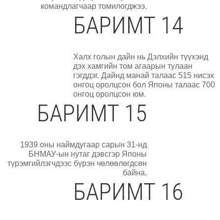
командлагчаар томилогджээ.
БАРИМТ 14
Халх голын дайн нь Дэлхийн түүхэнд
дэх хамгийн том агаарын тулаан
гэгддэг. Дайнд манай талаас 515 нисэх
онгоц оролцсон бол Японы талаас 700
онгоц оролцсон юм.
БАРИМТ 15
1939 оны наймдугаар сарын 31-нд
БНМАУ-ын нутаг дэвсгэр Японы
түрэмгийлэгчдээс бүрэн чөлөөлөгдсөн
байна.
БАРИМТ 16