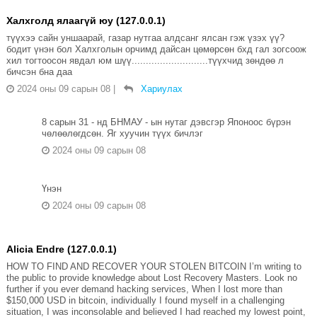
Халхголд ялаагүй юу (127.0.0.1)
түүхээ сайн уншаарай, газар нутгаа алдсанг ялсан гэж үзэх үү?
бодит үнэн бол Халхголын орчимд дайсан цөмөрсөн бхд гал зогсоож
хил тогтоосон явдал юм шүү...........................түүхчид зөндөө л
бичсэн бна даа
2024 оны 09 сарын 08
|
Хариулах
8 сарын 31 - нд БНМАУ - ын нутаг дэвсгэр Японоос бүрэн
чөлөөлөгдсөн. Яг хуучин түүх бичлэг
2024 оны 09 сарын 08
Үнэн
2024 оны 09 сарын 08
Alicia Endre (127.0.0.1)
HOW TO FIND AND RECOVER YOUR STOLEN BITCOIN I’m writing to
the public to provide knowledge about Lost Recovery Masters. Look no
further if you ever demand hacking services, When I lost more than
$150,000 USD in bitcoin, individually I found myself in a challenging
situation, I was inconsolable and believed I had reached my lowest point,