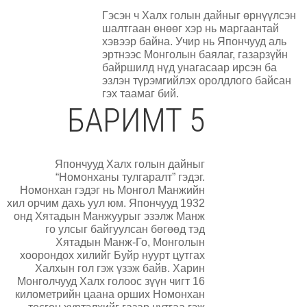
Гэсэн ч Халх голын дайныг өрнүүлсэн
шалтгаан өнөөг хэр нь маргаантай
хэвээр байна. Учир нь Япончууд аль
эртнээс Монголын баялаг, газарзүйн
байршилд нүд унагасаар ирсэн ба
эзлэн түрэмгийлэх оролдлого байсан
гэх таамаг бий.
БАРИМТ 5
Япончууд Халх голын дайныг
“Номонханы тулгаралт” гэдэг.
Номонхан гэдэг нь Монгол Манжийн
хил орчим дахь уул юм. Япончууд 1932
онд Хятадын Манжуурыг эзэлж Манж
го улсыг байгуулсан бөгөөд тэд
Хятадын Манж-Го, Монголын
хоорондох хилийг Буйр нуурт цутгах
Халхын гол гэж үзэж байв. Харин
Монголчууд Халх голоос зүүн чигт 16
километрийн цаана орших Номонхан