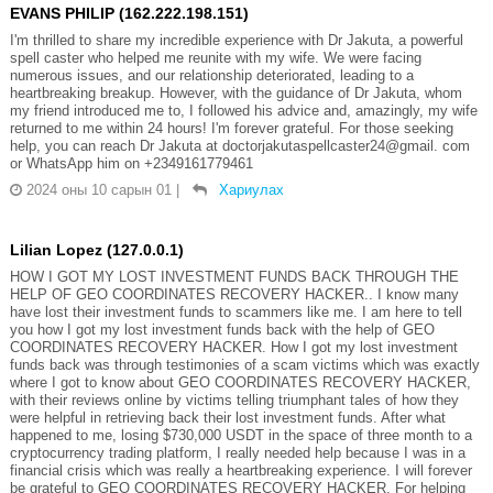
EVANS PHILIP (162.222.198.151)
I'm thrilled to share my incredible experience with Dr Jakuta, a powerful
spell caster who helped me reunite with my wife. We were facing
numerous issues, and our relationship deteriorated, leading to a
heartbreaking breakup. However, with the guidance of Dr Jakuta, whom
my friend introduced me to, I followed his advice and, amazingly, my wife
returned to me within 24 hours! I'm forever grateful. For those seeking
help, you can reach Dr Jakuta at doctorjakutaspellcaster24@gmail. com
or WhatsApp him on +2349161779461
2024 оны 10 сарын 01
|
Хариулах
Lilian Lopez (127.0.0.1)
HOW I GOT MY LOST INVESTMENT FUNDS BACK THROUGH THE
HELP OF GEO COORDINATES RECOVERY HACKER.. I know many
have lost their investment funds to scammers like me. I am here to tell
you how I got my lost investment funds back with the help of GEO
COORDINATES RECOVERY HACKER. How I got my lost investment
funds back was through testimonies of a scam victims which was exactly
where I got to know about GEO COORDINATES RECOVERY HACKER,
with their reviews online by victims telling triumphant tales of how they
were helpful in retrieving back their lost investment funds. After what
happened to me, losing $730,000 USDT in the space of three month to a
cryptocurrency trading platform, I really needed help because I was in a
financial crisis which was really a heartbreaking experience. I will forever
be grateful to GEO COORDINATES RECOVERY HACKER. For helping