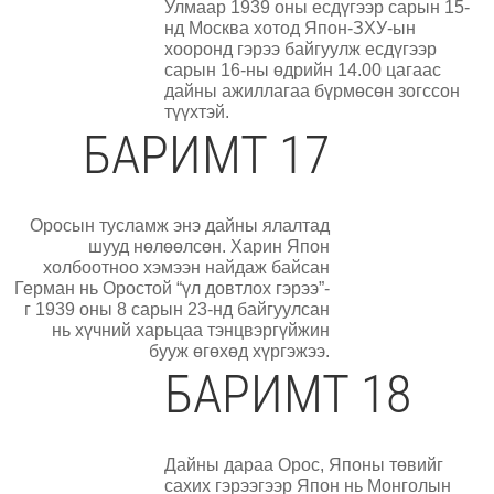
Улмаар 1939 оны есдүгээр сарын 15-
нд Москва хотод Япон-ЗХУ-ын
хооронд гэрээ байгуулж есдүгээр
сарын 16-ны өдрийн 14.00 цагаас
дайны ажиллагаа бүрмөсөн зогссон
түүхтэй.
БАРИМТ 17
Оросын тусламж энэ дайны ялалтад
шууд нөлөөлсөн. Харин Япон
холбоотноо хэмээн найдаж байсан
Герман нь Оростой “үл довтлох гэрээ”-
г 1939 оны 8 сарын 23-нд байгуулсан
нь хүчний харьцаа тэнцвэргүйжин
бууж өгөхөд хүргэжээ.
БАРИМТ 18
Дайны дараа Орос, Японы төвийг
сахих гэрээгээр Япон нь Монголын