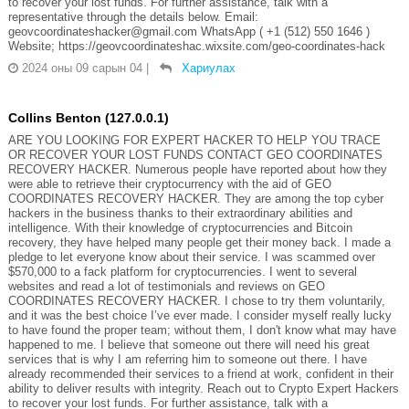
to recover your lost funds. For further assistance, talk with a
representative through the details below. Email:
geovcoordinateshacker@gmail.com WhatsApp ( +1 (512) 550 1646 )
Website; https://geovcoordinateshac.wixsite.com/geo-coordinates-hack
2024 оны 09 сарын 04
|
Хариулах
Collins Benton (127.0.0.1)
ARE YOU LOOKING FOR EXPERT HACKER TO HELP YOU TRACE
OR RECOVER YOUR LOST FUNDS CONTACT GEO COORDINATES
RECOVERY HACKER. Numerous people have reported about how they
were able to retrieve their cryptocurrency with the aid of GEO
COORDINATES RECOVERY HACKER. They are among the top cyber
hackers in the business thanks to their extraordinary abilities and
intelligence. With their knowledge of cryptocurrencies and Bitcoin
recovery, they have helped many people get their money back. I made a
pledge to let everyone know about their service. I was scammed over
$570,000 to a fack platform for cryptocurrencies. I went to several
websites and read a lot of testimonials and reviews on GEO
COORDINATES RECOVERY HACKER. I chose to try them voluntarily,
and it was the best choice I’ve ever made. I consider myself really lucky
to have found the proper team; without them, I don't know what may have
happened to me. I believe that someone out there will need his great
services that is why I am referring him to someone out there. I have
already recommended their services to a friend at work, confident in their
ability to deliver results with integrity. Reach out to Crypto Expert Hackers
to recover your lost funds. For further assistance, talk with a