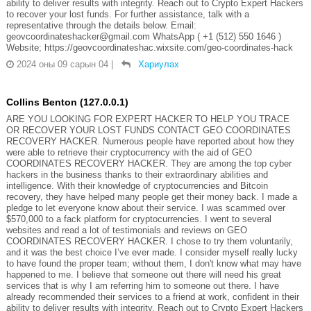
ability to deliver results with integrity. Reach out to Crypto Expert Hackers
to recover your lost funds. For further assistance, talk with a
representative through the details below. Email:
geovcoordinateshacker@gmail.com WhatsApp ( +1 (512) 550 1646 )
Website; https://geovcoordinateshac.wixsite.com/geo-coordinates-hack
2024 оны 09 сарын 04
|
Хариулах
Collins Benton (127.0.0.1)
ARE YOU LOOKING FOR EXPERT HACKER TO HELP YOU TRACE
OR RECOVER YOUR LOST FUNDS CONTACT GEO COORDINATES
RECOVERY HACKER. Numerous people have reported about how they
were able to retrieve their cryptocurrency with the aid of GEO
COORDINATES RECOVERY HACKER. They are among the top cyber
hackers in the business thanks to their extraordinary abilities and
intelligence. With their knowledge of cryptocurrencies and Bitcoin
recovery, they have helped many people get their money back. I made a
pledge to let everyone know about their service. I was scammed over
$570,000 to a fack platform for cryptocurrencies. I went to several
websites and read a lot of testimonials and reviews on GEO
COORDINATES RECOVERY HACKER. I chose to try them voluntarily,
and it was the best choice I’ve ever made. I consider myself really lucky
to have found the proper team; without them, I don't know what may have
happened to me. I believe that someone out there will need his great
services that is why I am referring him to someone out there. I have
already recommended their services to a friend at work, confident in their
ability to deliver results with integrity. Reach out to Crypto Expert Hackers