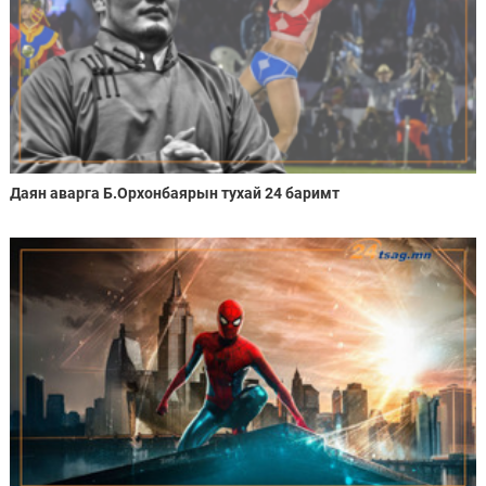
Даян аварга Б.Орхонбаярын тухай 24 баримт