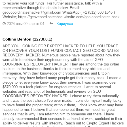
to recover your lost funds. For further assistance, talk with a
representative through the details below. Email:
geovcoordinateshacker@gmail.com WhatsApp ( +1 (512) 550 1646 )
Website; https://geovcoordinateshac.wixsite.com/geo-coordinates-hack
2024 оны 09 сарын 04
|
Хариулах
Collins Benton (127.0.0.1)
ARE YOU LOOKING FOR EXPERT HACKER TO HELP YOU TRACE
OR RECOVER YOUR LOST FUNDS CONTACT GEO COORDINATES
RECOVERY HACKER. Numerous people have reported about how they
were able to retrieve their cryptocurrency with the aid of GEO
COORDINATES RECOVERY HACKER. They are among the top cyber
hackers in the business thanks to their extraordinary abilities and
intelligence. With their knowledge of cryptocurrencies and Bitcoin
recovery, they have helped many people get their money back. I made a
pledge to let everyone know about their service. I was scammed over
$570,000 to a fack platform for cryptocurrencies. I went to several
websites and read a lot of testimonials and reviews on GEO
COORDINATES RECOVERY HACKER. I chose to try them voluntarily,
and it was the best choice I’ve ever made. I consider myself really lucky
to have found the proper team; without them, I don't know what may have
happened to me. I believe that someone out there will need his great
services that is why I am referring him to someone out there. I have
already recommended their services to a friend at work, confident in their
ability to deliver results with integrity. Reach out to Crypto Expert Hackers