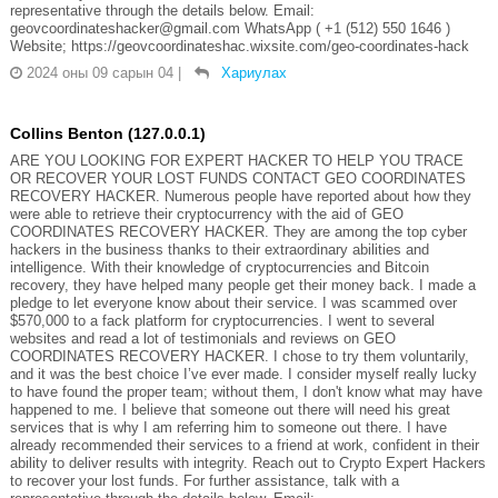
representative through the details below. Email:
geovcoordinateshacker@gmail.com WhatsApp ( +1 (512) 550 1646 )
Website; https://geovcoordinateshac.wixsite.com/geo-coordinates-hack
2024 оны 09 сарын 04
|
Хариулах
Collins Benton (127.0.0.1)
ARE YOU LOOKING FOR EXPERT HACKER TO HELP YOU TRACE
OR RECOVER YOUR LOST FUNDS CONTACT GEO COORDINATES
RECOVERY HACKER. Numerous people have reported about how they
were able to retrieve their cryptocurrency with the aid of GEO
COORDINATES RECOVERY HACKER. They are among the top cyber
hackers in the business thanks to their extraordinary abilities and
intelligence. With their knowledge of cryptocurrencies and Bitcoin
recovery, they have helped many people get their money back. I made a
pledge to let everyone know about their service. I was scammed over
$570,000 to a fack platform for cryptocurrencies. I went to several
websites and read a lot of testimonials and reviews on GEO
COORDINATES RECOVERY HACKER. I chose to try them voluntarily,
and it was the best choice I’ve ever made. I consider myself really lucky
to have found the proper team; without them, I don't know what may have
happened to me. I believe that someone out there will need his great
services that is why I am referring him to someone out there. I have
already recommended their services to a friend at work, confident in their
ability to deliver results with integrity. Reach out to Crypto Expert Hackers
to recover your lost funds. For further assistance, talk with a