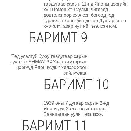
тавдугаар сарын 11-нд Японы цэргийн
хүч Номон хан уулын чиглэлд
довтолсноор эхэлсэн бөгөөд тэд
гуравхан хоногийн дотор Дунгар овоо
хүртэлх газар нутгийг эзэлсэн юм.
БАРИМТ 9
Төд удалгүй буюу тавдугаар сарын
сүүлээр БНМАУ, ЗХУ-ын хамтарсан
цэргүүд Япончуудыг хилээс хөөн
зайлуулав.
БАРИМТ 10
1939 оны 7 дугаар сарын 2-нд
Япончууд Халх голыг гаталж
Баянцагаан уулыг эзэлжээ.
БАРИМТ 11