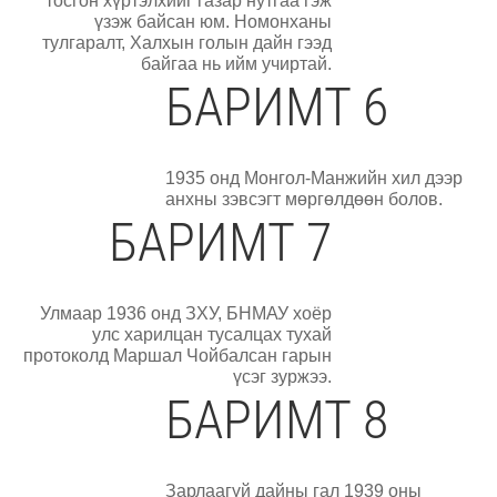
тосгон хүртэлхийг газар нутгаа гэж
үзэж байсан юм. Номонханы
тулгаралт, Халхын голын дайн гээд
байгаа нь ийм учиртай.
БАРИМТ 6
1935 онд Монгол-Манжийн хил дээр
анхны зэвсэгт мөргөлдөөн болов.
БАРИМТ 7
Улмаар 1936 онд ЗХУ, БНМАУ хоёр
улс харилцан тусалцах тухай
протоколд Маршал Чойбалсан гарын
үсэг зуржээ.
БАРИМТ 8
Зарлаагүй дайны гал 1939 оны