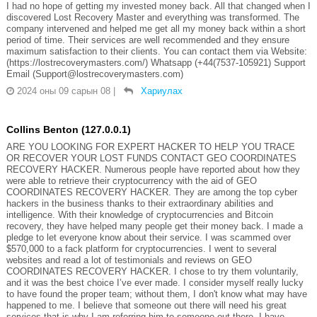
I had no hope of getting my invested money back. All that changed when I
discovered Lost Recovery Master and everything was transformed. The
company intervened and helped me get all my money back within a short
period of time. Their services are well recommended and they ensure
maximum satisfaction to their clients. You can contact them via Website:
(https://lostrecoverymasters.com/) Whatsapp (+44(7537-105921) Support
Email (Support@lostrecoverymasters.com)
2024 оны 09 сарын 08
|
Хариулах
Collins Benton (127.0.0.1)
ARE YOU LOOKING FOR EXPERT HACKER TO HELP YOU TRACE
OR RECOVER YOUR LOST FUNDS CONTACT GEO COORDINATES
RECOVERY HACKER. Numerous people have reported about how they
were able to retrieve their cryptocurrency with the aid of GEO
COORDINATES RECOVERY HACKER. They are among the top cyber
hackers in the business thanks to their extraordinary abilities and
intelligence. With their knowledge of cryptocurrencies and Bitcoin
recovery, they have helped many people get their money back. I made a
pledge to let everyone know about their service. I was scammed over
$570,000 to a fack platform for cryptocurrencies. I went to several
websites and read a lot of testimonials and reviews on GEO
COORDINATES RECOVERY HACKER. I chose to try them voluntarily,
and it was the best choice I’ve ever made. I consider myself really lucky
to have found the proper team; without them, I don't know what may have
happened to me. I believe that someone out there will need his great
services that is why I am referring him to someone out there. I have