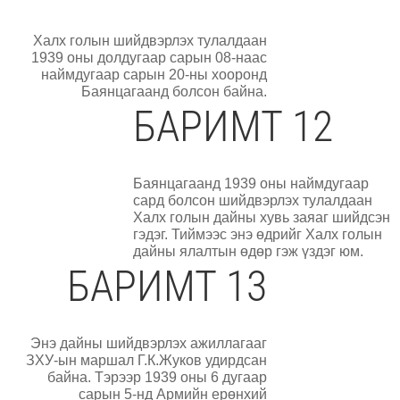
Халх голын шийдвэрлэх тулалдаан
1939 оны долдугаар сарын 08-наас
наймдугаар сарын 20-ны хооронд
Баянцагаанд болсон байна.
БАРИМТ 12
Баянцагаанд 1939 оны наймдугаар
сард болсон шийдвэрлэх тулалдаан
Халх голын дайны хувь заяаг шийдсэн
гэдэг. Тиймээс энэ өдрийг Халх голын
дайны ялалтын өдөр гэж үздэг юм.
БАРИМТ 13
Энэ дайны шийдвэрлэх ажиллагааг
ЗХУ-ын маршал Г.К.Жуков удирдсан
байна. Тэрээр 1939 оны 6 дугаар
сарын 5-нд Армийн ерөнхий