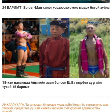
24 БАРИМТ: Spider-Man киног үзэхээсээ өмнө мэдэх ёстой зүйлс
18-хан насандаа Аймгийн заан болсон Ш.Батырбек хүүгийн
тухай 15 баримт
АНХААРУУЛГА: Та сэтгэгдэл бичихдээ хууль зүйн болон ёс суртахууны хэм
хэмжээг хүндэтгэнэ үү. Хэм хэмжээ зөрчсөн сэтгэгдэлийг админ устгах
эрхтэй.