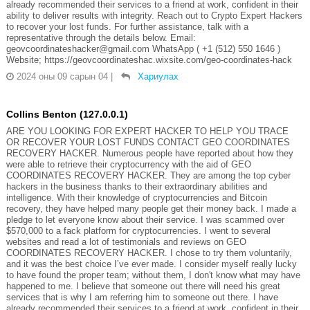
already recommended their services to a friend at work, confident in their
ability to deliver results with integrity. Reach out to Crypto Expert Hackers
to recover your lost funds. For further assistance, talk with a
representative through the details below. Email:
geovcoordinateshacker@gmail.com WhatsApp ( +1 (512) 550 1646 )
Website; https://geovcoordinateshac.wixsite.com/geo-coordinates-hack
2024 оны 09 сарын 04
|
Хариулах
Collins Benton (127.0.0.1)
ARE YOU LOOKING FOR EXPERT HACKER TO HELP YOU TRACE
OR RECOVER YOUR LOST FUNDS CONTACT GEO COORDINATES
RECOVERY HACKER. Numerous people have reported about how they
were able to retrieve their cryptocurrency with the aid of GEO
COORDINATES RECOVERY HACKER. They are among the top cyber
hackers in the business thanks to their extraordinary abilities and
intelligence. With their knowledge of cryptocurrencies and Bitcoin
recovery, they have helped many people get their money back. I made a
pledge to let everyone know about their service. I was scammed over
$570,000 to a fack platform for cryptocurrencies. I went to several
websites and read a lot of testimonials and reviews on GEO
COORDINATES RECOVERY HACKER. I chose to try them voluntarily,
and it was the best choice I’ve ever made. I consider myself really lucky
to have found the proper team; without them, I don't know what may have
happened to me. I believe that someone out there will need his great
services that is why I am referring him to someone out there. I have
already recommended their services to a friend at work, confident in their