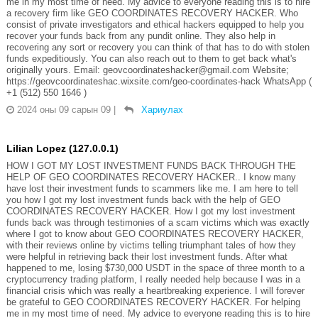
me in my most time of need. My advice to everyone reading this is to hire
a recovery firm like GEO COORDINATES RECOVERY HACKER. Who
consist of private investigators and ethical hackers equipped to help you
recover your funds back from any pundit online. They also help in
recovering any sort or recovery you can think of that has to do with stolen
funds expeditiously. You can also reach out to them to get back what's
originally yours. Email: geovcoordinateshacker@gmail.com Website;
https://geovcoordinateshac.wixsite.com/geo-coordinates-hack WhatsApp (
+1 (512) 550 1646 )
2024 оны 09 сарын 09
|
Хариулах
Lilian Lopez (127.0.0.1)
HOW I GOT MY LOST INVESTMENT FUNDS BACK THROUGH THE
HELP OF GEO COORDINATES RECOVERY HACKER.. I know many
have lost their investment funds to scammers like me. I am here to tell
you how I got my lost investment funds back with the help of GEO
COORDINATES RECOVERY HACKER. How I got my lost investment
funds back was through testimonies of a scam victims which was exactly
where I got to know about GEO COORDINATES RECOVERY HACKER,
with their reviews online by victims telling triumphant tales of how they
were helpful in retrieving back their lost investment funds. After what
happened to me, losing $730,000 USDT in the space of three month to a
cryptocurrency trading platform, I really needed help because I was in a
financial crisis which was really a heartbreaking experience. I will forever
be grateful to GEO COORDINATES RECOVERY HACKER. For helping
me in my most time of need. My advice to everyone reading this is to hire