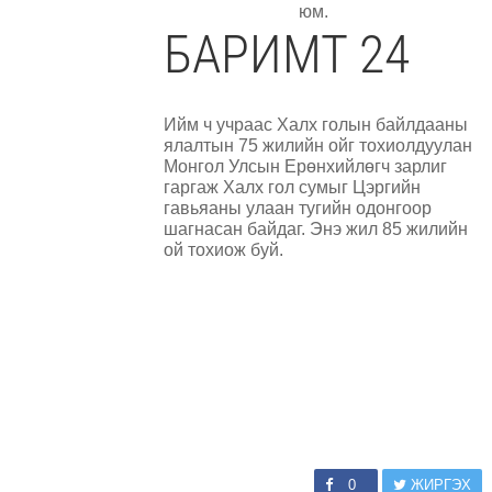
юм.
БАРИМТ 24
Ийм ч учраас Халх голын байлдааны
ялалтын 75 жилийн ойг тохиолдуулан
Монгол Улсын Ерөнхийлөгч зарлиг
гаргаж Халх гол сумыг Цэргийн
гавьяаны улаан тугийн одонгоор
шагнасан байдаг. Энэ жил 85 жилийн
ой тохиож буй.
0
ЖИРГЭХ