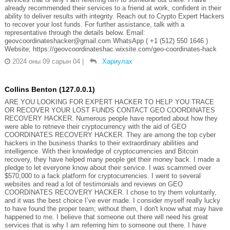
already recommended their services to a friend at work, confident in their
ability to deliver results with integrity. Reach out to Crypto Expert Hackers
to recover your lost funds. For further assistance, talk with a
representative through the details below. Email:
geovcoordinateshacker@gmail.com WhatsApp ( +1 (512) 550 1646 )
Website; https://geovcoordinateshac.wixsite.com/geo-coordinates-hack
2024 оны 09 сарын 04
|
Хариулах
Collins Benton (127.0.0.1)
ARE YOU LOOKING FOR EXPERT HACKER TO HELP YOU TRACE
OR RECOVER YOUR LOST FUNDS CONTACT GEO COORDINATES
RECOVERY HACKER. Numerous people have reported about how they
were able to retrieve their cryptocurrency with the aid of GEO
COORDINATES RECOVERY HACKER. They are among the top cyber
hackers in the business thanks to their extraordinary abilities and
intelligence. With their knowledge of cryptocurrencies and Bitcoin
recovery, they have helped many people get their money back. I made a
pledge to let everyone know about their service. I was scammed over
$570,000 to a fack platform for cryptocurrencies. I went to several
websites and read a lot of testimonials and reviews on GEO
COORDINATES RECOVERY HACKER. I chose to try them voluntarily,
and it was the best choice I’ve ever made. I consider myself really lucky
to have found the proper team; without them, I don't know what may have
happened to me. I believe that someone out there will need his great
services that is why I am referring him to someone out there. I have