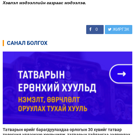
Хэвлэл мэдээллийн газраас мэдээлэв.
0
ЖИРГЭХ
САНАЛ БОЛГОХ
Татварын өрийг барагдуулахдаа орлогын 30 хувийг татвар
төлөгчид үлдээхээр хуульчилж, татварын тайлангаа залруулах