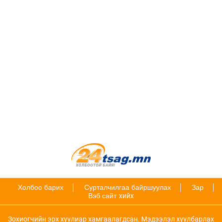
Холбоо барих
Сурталчилгаа байршуулах
Зар
Вэб сайт
хийх
Зохиогчийн эрх хуулиар хамгаалагдсан. Мэдээлэл хуулбарлах