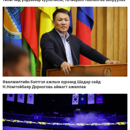
хугацааг хоёр жил болгон сунгажээ
Өвөлжилтийн бэлтгэл ажлын хүрээнд Шадар сайд
Н.Номтойбаяр Дорноговь аймагт ажиллав