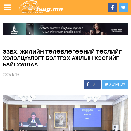
ЭЗБХ: ЖИЛИЙН ТӨЛӨВЛӨГӨӨНИЙ ТӨСЛИЙГ
ХЭЛЭЛЦҮҮЛЭГТ БЭЛТГЭХ АЖЛЫН ХЭСГИЙГ
БАЙГУУЛЛАА
2025-5-16
0
ЖИРГЭХ