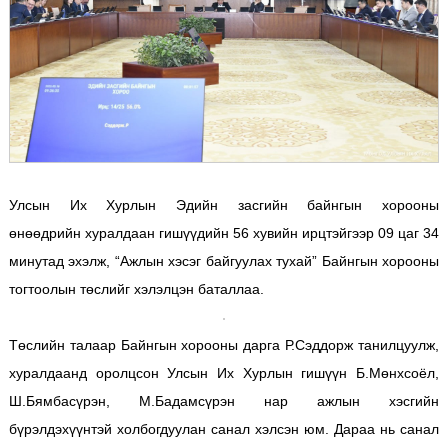
Улсын Их Хурлын Эдийн засгийн байнгын хорооны
өнөөдрийн хуралдаан гишүүдийн 56 хувийн ирцтэйгээр 09 цаг 34
минутад эхэлж, “Ажлын хэсэг байгуулах тухай” Байнгын хорооны
тогтоолын төслийг хэлэлцэн баталлаа.
Төслийн талаар Байнгын хорооны дарга Р.Сэддорж танилцуулж,
хуралдаанд оролцсон Улсын Их Хурлын гишүүн Б.Мөнхсоёл,
Ш.Бямбасүрэн, М.Бадамсүрэн нар ажлын хэсгийн
бүрэлдэхүүнтэй холбогдуулан санал хэлсэн юм. Дараа нь санал