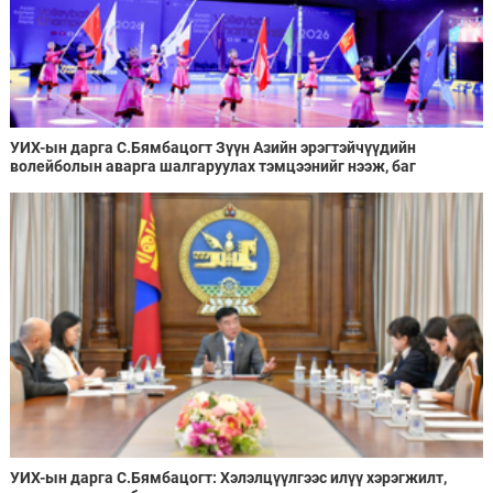
УИХ-ын дарга С.Бямбацогт Зүүн Азийн эрэгтэйчүүдийн
волейболын аварга шалгаруулах тэмцээнийг нээж, баг
тамирчдад амжилт хүслээ
УИХ-ын дарга С.Бямбацогт: Хэлэлцүүлгээс илүү хэрэгжилт,