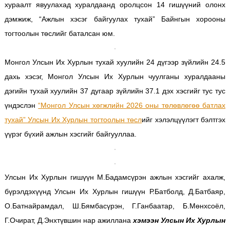
хураалт явуулахад хуралдаанд оролцсон 14 гишүүний олонх
дэмжиж, “Ажлын хэсэг байгуулах тухай” Байнгын хорооны
тогтоолын төслийг баталсан юм.
Монгол Улсын Их Хурлын тухай хуулийн 24 дүгээр зүйлийн 24.5
дахь хэсэг, Монгол Улсын Их Хурлын чуулганы хуралдааны
дэгийн тухай хуулийн 37 дугаар зүйлийн 37.1 дэх хэсгийг тус тус
үндэслэн
“Монгол Улсын хөгжлийн 2026 оны төлөвлөгөө батлах
тухай” Улсын Их Хурлын тогтоолын төсл
ийг хэлэлцүүлэгт бэлтгэх
үүрэг бүхий ажлын хэсгийг байгууллаа.
Улсын Их Хурлын гишүүн М.Бадамсүрэн ажлын хэсгийг ахалж,
бүрэлдэхүүнд Улсын Их Хурлын гишүүн Р.Батболд, Д.Батбаяр,
О.Батнайрамдал, Ш.Бямбасүрэн, Г.Ганбаатар, Б.Мөнхсоёл,
Г.Очират, Д.Энхтүвшин нар ажиллана
хэмээн Улсын Их Хурлын