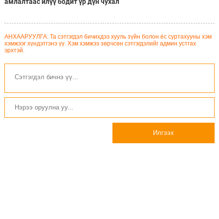
амлалтаас илүү бодит үр дүн чухал
АНХААРУУЛГА: Та сэтгэгдэл бичихдээ хууль зүйн болон ёс суртахууны хэм
хэмжээг хүндэтгэнэ үү. Хэм хэмжээ зөрчсөн сэтгэгдэлийг админ устгах
эрхтэй.
Илгээх