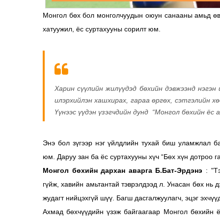
Монгол бөх бол монголчуудын оюун санааны амьд өв
хатуужил, ёс суртахууны сорилт юм.
Харин сүүлийн жилүүдэд бөхийн дэвжээнд нэгэн 
илэрхийлэн хашхирах, гараа өргөх, сэтгэлийн хө
Үүнээс үүдэн үзэгчдийн дунд “Монгол бөхийн ёс а
Энэ бол зүгээр нэг үйлдлийн тухай биш уламжлал ба
юм. Даруу зан ба ёс суртахууны хүч “Бөх хүн дотроо г
Монгол бөхийн дархан аварга Б.Бат-Эрдэнэ
: "Т
гүйж, xавийн амьтантай тэврэлдээд л. Унасан бөx нь 
жудагт нийцэxгүй шүү. Багш дасгалжуулагч, эцэг эxчүүд
Ахмад бөхчүүдийн үзэж байгаагаар Монгол бөхийн ё