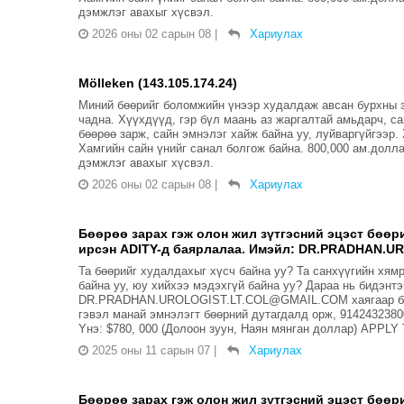
дэмжлэг авахыг хүсвэл.
2026 оны 02 сарын 08
|
Хариулах
Mölleken (143.105.174.24)
Миний бөөрийг боломжийн үнээр худалдаж авсан бурхны 
чадна. Хүүхдүүд, гэр бүл маань аз жаргалтай амьдарч, с
бөөрөө зарж, сайн эмнэлэг хайж байна уу, луйваргүйгээр
Хамгийн сайн үнийг санал болгож байна. 800,000 ам.долл
дэмжлэг авахыг хүсвэл.
2026 оны 02 сарын 08
|
Хариулах
Бөөрөө зарах гэж олон жил зүтгэсний эцэст бөөри
ирсэн ADITY-д баярлалаа. Имэйл: DR.PRADHAN.UR
Та бөөрийг худалдахыг хүсч байна уу? Та санхүүгийн хя
байна уу, юу хийхээ мэдэхгүй байна уу? Дараа нь бидэнт
DR.PRADHAN.UROLOGIST.LT.COL@GMAIL.COM хаягаар бид 
гэвэл манай эмнэлэгт бөөрний дутагдалд орж, 914243
Yнэ: $780, 000 (Долоон зуун, Наян мянган доллар) AP
2025 оны 11 сарын 07
|
Хариулах
Бөөрөө зарах гэж олон жил зүтгэсний эцэст бөөри