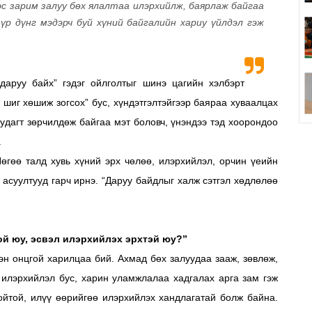
эс зарим залуу бөх ялалтаа илэрхийлж, баярлаж байгаа
 үр дүнг мэдэрч буй хүний байгалийн хариу үйлдэл гэж
аруу байх” гэдэг ойлголтыг шинэ цагийн хэлбэрт
у шиг хөшиж зогсох” бус, хүндэтгэлтэйгээр баяраа хуваалцах
удагт зөрчилдөж байгаа мэт боловч, үнэндээ тэд хоорондоо
.
өгөө талд хувь хүний эрх чөлөө, илэрхийлэл, орчин үеийн
 асуултууд гарч ирнэ. “Даруу байдлыг халж сэтгэл хөдлөлөө
ой юу, эсвэл илэрхийлэх эрхтэй юу?”
гэн онцгой харилцаа бий. Ахмад бөх залуудаа зааж, зөвлөж,
 илэрхийлэл бус, харин уламжлалаа хадгалах арга зам гэж
лойтой, илүү өөрийгөө илэрхийлэх хандлагатай болж байна.