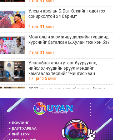
1 цаг 31 мин
Улсын арслан Б.Бат-Өлзийг тодотгох
сонирхолтой 24 баримт
1 цаг 31 мин
Монголын жюү жицү дэлхийн түвшинд
хүрснийг баталсан Б.Хулан гэж хэн бэ?
2 цаг 31 мин
Улаанбаатарын утааг бууруулах,
нийслэлчүүдийн эрүүл мэндийг
хамгаалах төслийг “Чингис хаан
17 цаг 35 мин
баялгийн сан нэгдэл” ХХК-тай хамтран
хэрэгжүүлнэ
2027 оны улсын төсвийн төсөл болон
2026 оны төсвийн тодотголын төслийн
олон нийтийн хэлэлцүүлэг боллоо
17 цаг 53 мин
Нийгмийн даатгалын сангийн хөрөнгө
7.6 тэрбум төгрөгөөр арвижлаа
18 цаг 12 мин