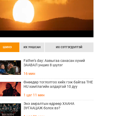
ШИНЭ
ИХ УНШСАН
ИХ СЭТГЭГДЭЛТЭЙ
Father's day: Аавыгаа санасан хүний
ЗААВАЛ унших 8 шүлэг
16 мин
Өнөөдөр тоглолтоо хийх гэж байгаа THE
HU хамтлагийн алдартай 10 дуу
1 цаг 11 мин
Энэ амралтын өдрөөр ХААНА
ЗУГААЦАЖ болох вэ?