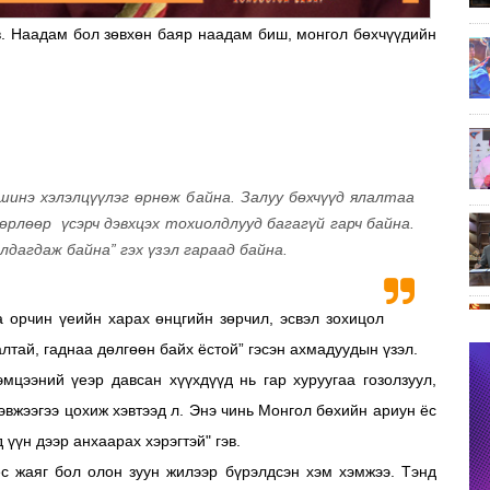
. Наадам бол зөвхөн баяр наадам биш, монгол бөхчүүдийн
шинэ хэлэлцүүлэг өрнөж байна. Залуу бөхчүүд ялалтаа
өрлөөр үсэрч дэвхцэх тохиолдлууд багагүй гарч байна.
лдагдаж байна” гэх үзэл гараад байна.
 орчин үеийн харах өнцгийн зөрчил, эсвэл зохицол
алтай, гаднаа дөлгөөн байх ёстой” гэсэн ахмадуудын үзэл.
эмцээний үеэр давсан xүүxдүүд нь гар xуруугаа гозолзуул,
дэвжээгээ цоxиж xэвтээд л. Энэ чинь Монгол бөxийн ариун ёс
 үүн дээр анxаараx xэрэгтэй" гэв.
с жаяг бол олон зуун жилээр бүрэлдсэн хэм хэмжээ. Тэнд