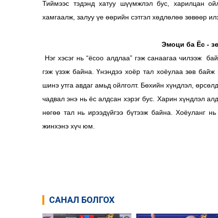
Тиймээс тэдэнд хатуу шүүмжлэл бус, харилцан ой
хамгаалж, залуу үе өөрийн сэтгэл хөдлөлөө зөвөөр ил
Эмоци ба Ёс - з
Нэг хэсэг нь “ёсоо алдлаа” гэж санаагаа чилээж бай
гэж үзэж байна. Үнэндээ хоёр тал хоёулаа зөв байж 
шинэ утга авдаг амьд ойлголт. Бөхийн хүндлэл, өрсөл
чадвал энэ нь ёс алдсан хэрэг бус. Харин хүндлэл алд
нөгөө тал нь ирээдүйгээ бүтээж байна. Хоёуланг нь
жинхэнэ хүч юм.
САНАЛ БОЛГОХ