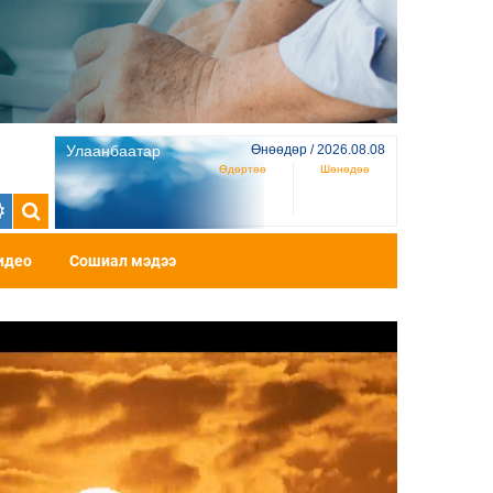
Улаанбаатар
Өнөөдөр / 2026.08.08
Өдөртөө
Шөнөдөө
идео
Сошиал мэдээ