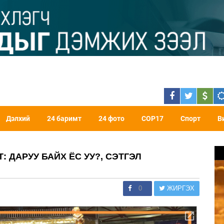
Дэлхий
24 баримт
24 фото
COP17
Спорт
В
 ДАРУУ БАЙХ ЁС УУ?, СЭТГЭЛ
0
ЖИРГЭХ