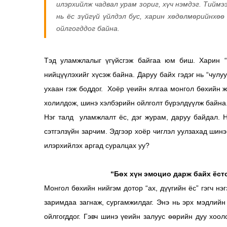
илэрхийлж чадвал урам зориг, хүч нэмдэг. Тиймэ
нь ёс зүйгүй үйлдэл бус, харин хөдөлмөрийнхөө
ойлгогддог байна.
Тэд уламжлалыг үгүйсгэж байгаа юм биш. Харин “д
нийцүүлэхийг хүсэж байна. Даруу байх гэдэг нь “чулу
ухаан гэж боддог. Хоёр үеийн ялгаа монгол бөхийн ж
холилдож, шинэ хэлбэрийн ойлголт бүрэлдүүлж байна
Нэг талд уламжлалт ёс, дэг журам, даруу байдал. Н
сэтгэлзүйн зарчим. Эдгээр хоёр чиглэл уулзахад шинэ
илэрхийлэх аргад суралцах уу?
“Бөх хүн эмоцио дарж байх ёст
Монгол бөхийн нийгэм дотор “ах, дүүгийн ёс” гэгч нэ
заримдаа загнаж, сургамжилдаг. Энэ нь эрх мэдлийн
ойлгогддог. Гэвч шинэ үеийн залуус өөрийн дуу хоо