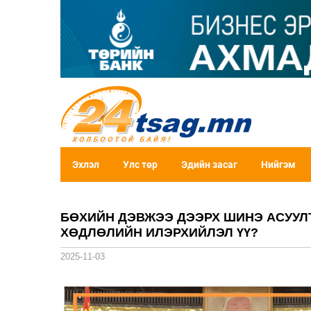
Эхлэл
Улс төр
Эдийн засаг
Нийгэм
БӨХИЙН ДЭВЖЭЭ ДЭЭРХ ШИНЭ АСУУЛТ:
ХӨДЛӨЛИЙН ИЛЭРХИЙЛЭЛ ҮҮ?
2025-11-03