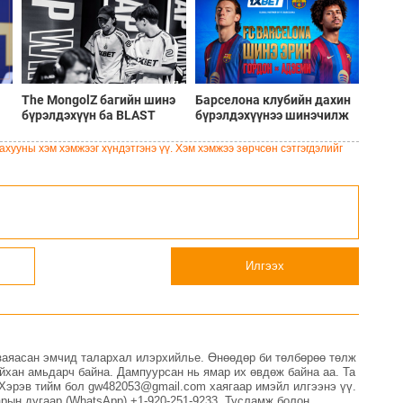
The MongolZ багийн шинэ
Барселона клубийн дахин
бүрэлдэхүүн ба BLAST
бүрэлдэхүүнээ шинэчилж
Bounty Summer 2026
буй шинэ солилцооны
тэмцээний тойм
цонх
хууны хэм хэмжээг хүндэтгэнэ үү. Хэм хэмжээ зөрчсөн сэтгэгдэлийг
Илгээх
заяасан эмчид талархал илэрхийлье. Өнөөдөр би төлбөрөө төлж
айхан амьдарч байна. Дампуурсан нь ямар их өвдөж байна аа. Та
. Хэрэв тийм бол gw482053@gmail.com хаягаар имэйл илгээнэ үү.
арын дугаар (WhatsApp) +1-920-251-9233. Тусламж болон