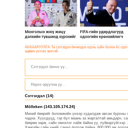
Монголын жюү жицү
FIFA-гийн удирдлагууд
дэлхийн түвшинд хүрснийг
одоогийн ерөнхийлөгч
баталсан Б.Хулан гэж хэн
Инфантинод бүрэн
бэ?
дэмжлэг үзүүлж, огцрох
АНХААРУУЛГА: Та сэтгэгдэл бичихдээ хууль зүйн болон ёс сурта
шаардлагыг няцаав
админ устгах эрхтэй.
Сэтгэгдэл (14)
Mölleken (143.105.174.24)
Миний бөөрийг боломжийн үнээр худалдаж авсан бурхны 
чадна. Хүүхдүүд, гэр бүл маань аз жаргалтай амьдарч, с
бөөрөө зарж, сайн эмнэлэг хайж байна уу, луйваргүйгээр
Хамгийн сайн үнийг санал болгож байна. 800,000 ам.долл