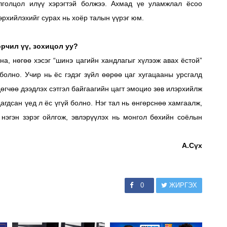
лголцол илүү хэрэгтэй болжээ. Ахмад үе уламжлал ёсоо
эрхийлэхийг сурах нь хоёр талын үүрэг юм.
өрчил үү, зохицол уу?
на, нөгөө хэсэг “шинэ цагийн хандлагыг хүлээж авах ёстой”
болно. Учир нь ёс гэдэг зүйл өөрөө цаг хугацааны урсгалд
дөгчөө дээдлэх сэтгэл байгаагийн цагт эмоцио зөв илэрхийлж
агдсан үед л ёс үгүй болно. Нэг тал нь өнгөрснөө хамгаалж,
 нэгэн зэрэг ойлгож, эвлэрүүлэх нь монгол бөхийн соёлын
А.Сүх
0
ЖИРГЭХ