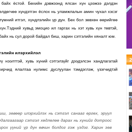
 байх ёстой. Бөхийн дэвжээнд ялсан хүн цээжээ дэлдэн
сөлдөгчөө хүндэтгэн ёслох нь уламжлалын амин чухал хэсэг
түмний итгэл, хүндлэлийн үр дүн. Бөх бол зөвхөн өөрийгөө
хүн.Тэдний хувьд эмоцио ил гаргах нь хэт хувь хүн төвтэй,
у байх нь сул дорой байдал биш, харин сэтгэлийн хяналт юм.
гэлийн илэрхийлэл
2
 нээлттэй, хувь хүний сэтгэлзүйг дээдэлсэн хандлагатай
ирчид ялалтаа нулимс дуслуулан тэмдэглэж, үзэгчидтэй
иш, зөвөөр илэрхийлэх нь сэтгэл санааг өргөх, эрүүл
удалгаагаар сэтгэл хөдлөлөө дарах нь хүнийг дотроос
рох үүний үр дүн өвчин болдог гэж үздэг. Харин зөв