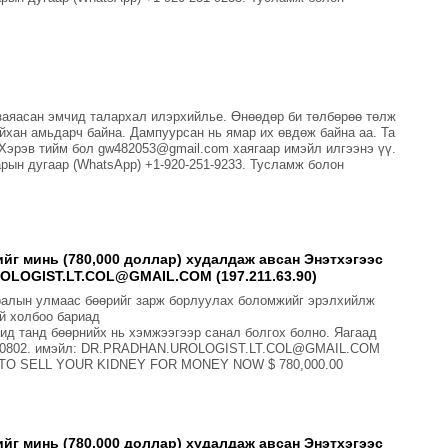
заяасан эмчид талархал илэрхийлье. Өнөөдөр би төлбөрөө төлж
айхан амьдарч байна. Дампуурсан нь ямар их өвдөж байна аа. Та
. Хэрэв тийм бол gw482053@gmail.com хаягаар имэйл илгээнэ үү.
арын дугаар (WhatsApp) +1-920-251-9233. Тусламж болон
йг минь (780,000 доллар) худалдаж авсан Энэтхэгээс
OLOGIST.LT.COL@GMAIL.COM (197.211.63.90)
мралын улмаас бөөрийг зарж борлуулах боломжийг эрэлхийлж
эй холбоо бариад
танд бөөрнийх нь хэмжээгээр санал болгох болно. Яагаад
23800802. имэйл: DR.PRADHAN.UROLOGIST.LT.COL@GMAIL.COM
PLY TO SELL YOUR KIDNEY FOR MONEY NOW $ 780,000.00
йг минь (780,000 доллар) худалдаж авсан Энэтхэгээс