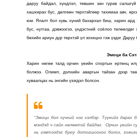
даруу байдал, хүндлэл, төвшин зан гурав салшгүй
хашхирах бус, дөлгөөн төрхтэйгөөр тахимаа авч, өр
юм. Ялалт бол хувь хүний бахархал биш, харин ард 
бус, нутгаа, дэвжээгээ, үндэстний соёлоо төлөөлдөг 
бөхийн ариун дүр төрхтэй үл зохицно гэж үздэг. Дару
Эмоци ба Сэт
Харин нөгөө талд орчин үеийн спортын ертөнц илүү
болжээ. Олимп, дэлхийн аваргын тайзан дээр там
хуваалцах нь энгийн үзэгдэл болсон.
“Эмоци бол хүчний нэг хэлбэр. Түүнийг дарах б
мэндэд ч сайн нөлөөтэй байдаг. Орчин үеийн с
нь гэмтээдэг буюу дотогшоогоо болох, зожиги