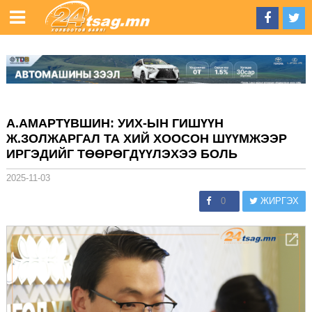
А.АМАРТҮВШИН: УИХ-ЫН ГИШҮҮН
Ж.ЗОЛЖАРГАЛ ТА ХИЙ ХООСОН ШҮҮМЖЭЭР
ИРГЭДИЙГ ТӨӨРӨГДҮҮЛЭХЭЭ БОЛЬ
2025-11-03
0
ЖИРГЭХ