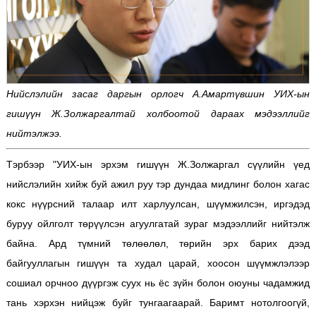
Нийслэлийн засаг даргын орлогч А.Амартүвшин УИХ-ын
гишүүн Ж.Золжаргалтай холбоотой дараах мэдээллийг
нийтэлжээ.
Тэрбээр "
УИХ-ын эрхэм гишүүн Ж.Золжаргал сүүлийн үед
нийслэлийн хийж буй ажил руу тэр дундаа мидлинг болон хагас
кокс нүүрсний талаар илт харлуулсан, шүүмжилсэн, иргэдэд
буруу ойлголт төрүүлсэн агуулгатай зураг мэдээллийг нийтэлж
байна. Ард түмний төлөөлөл, төрийн эрх барих дээд
байгууллагын гишүүн та худал царай, хоосон шүүмжлэлээр
сошиал орчноо дүүргэж суух нь ёс зүйн болон оюуны чадамжид
тань хэрхэн нийцэж буйг тунгаагаарай. Баримт нотолгоогүй,