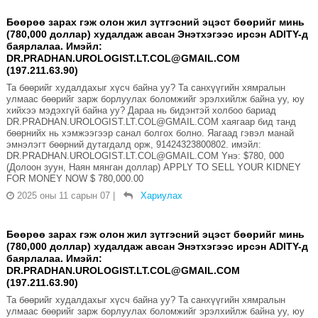
Бөөрөө зарах гэж олон жил зүтгэсний эцэст бөөрийг минь
(780,000 доллар) худалдаж авсан Энэтхэгээс ирсэн ADITY-д
баярлалаа. Имэйл:
DR.PRADHAN.UROLOGIST.LT.COL@GMAIL.COM
(197.211.63.90)
Та бөөрийг худалдахыг хүсч байна уу? Та санхүүгийн хямралын
улмаас бөөрийг зарж борлуулах боломжийг эрэлхийлж байна уу, юу
хийхээ мэдэхгүй байна уу? Дараа нь бидэнтэй холбоо бариад
DR.PRADHAN.UROLOGIST.LT.COL@GMAIL.COM хаягаар бид танд
бөөрнийх нь хэмжээгээр санал болгох болно. Яагаад гэвэл манай
эмнэлэгт бөөрний дутагдалд орж, 91424323800802. имэйл:
DR.PRADHAN.UROLOGIST.LT.COL@GMAIL.COM Yнэ: $780, 000
(Долоон зуун, Наян мянган доллар) APPLY TO SELL YOUR KIDNEY
FOR MONEY NOW $ 780,000.00
2025 оны 11 сарын 07
|
Хариулах
Бөөрөө зарах гэж олон жил зүтгэсний эцэст бөөрийг минь
(780,000 доллар) худалдаж авсан Энэтхэгээс ирсэн ADITY-д
баярлалаа. Имэйл:
DR.PRADHAN.UROLOGIST.LT.COL@GMAIL.COM
(197.211.63.90)
Та бөөрийг худалдахыг хүсч байна уу? Та санхүүгийн хямралын
улмаас бөөрийг зарж борлуулах боломжийг эрэлхийлж байна уу, юу