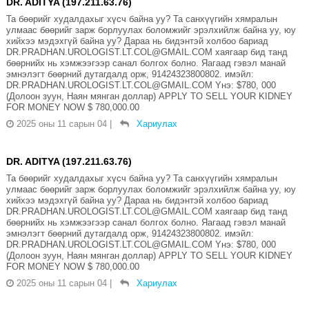
DR. ADITYA (197.211.63.76)
Та бөөрийг худалдахыг хүсч байна уу? Та санхүүгийн хямралын
улмаас бөөрийг зарж борлуулах боломжийг эрэлхийлж байна уу, юу
хийхээ мэдэхгүй байна уу? Дараа нь бидэнтэй холбоо бариад
DR.PRADHAN.UROLOGIST.LT.COL@GMAIL.COM хаягаар бид танд
бөөрнийх нь хэмжээгээр санал болгох болно. Яагаад гэвэл манай
эмнэлэгт бөөрний дутагдалд орж, 91424323800802. имэйл:
DR.PRADHAN.UROLOGIST.LT.COL@GMAIL.COM Yнэ: $780, 000
(Долоон зуун, Наян мянган доллар) APPLY TO SELL YOUR KIDNEY
FOR MONEY NOW $ 780,000.00
2025 оны 11 сарын 04
|
Хариулах
DR. ADITYA (197.211.63.76)
Та бөөрийг худалдахыг хүсч байна уу? Та санхүүгийн хямралын
улмаас бөөрийг зарж борлуулах боломжийг эрэлхийлж байна уу, юу
хийхээ мэдэхгүй байна уу? Дараа нь бидэнтэй холбоо бариад
DR.PRADHAN.UROLOGIST.LT.COL@GMAIL.COM хаягаар бид танд
бөөрнийх нь хэмжээгээр санал болгох болно. Яагаад гэвэл манай
эмнэлэгт бөөрний дутагдалд орж, 91424323800802. имэйл:
DR.PRADHAN.UROLOGIST.LT.COL@GMAIL.COM Yнэ: $780, 000
(Долоон зуун, Наян мянган доллар) APPLY TO SELL YOUR KIDNEY
FOR MONEY NOW $ 780,000.00
2025 оны 11 сарын 04
|
Хариулах