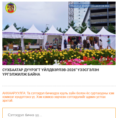
СҮХБААТАР ДҮҮРЭГТ ҮЙЛДВЭРЛЭВ-2026" ҮЗЭСГЭЛЭН
ҮРГЭЛЖИЛЖ БАЙНА
АНХААРУУЛГА: Та сэтгэгдэл бичихдээ хууль зүйн болон ёс суртахууны хэм
хэмжээг хүндэтгэнэ үү. Хэм хэмжээ зөрчсөн сэтгэгдэлийг админ устгах
эрхтэй.