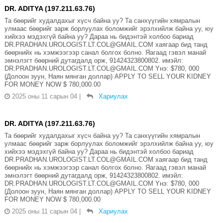
DR. ADITYA (197.211.63.76)
Та бөөрийг худалдахыг хүсч байна уу? Та санхүүгийн хямралын
улмаас бөөрийг зарж борлуулах боломжийг эрэлхийлж байна уу, юу
хийхээ мэдэхгүй байна уу? Дараа нь бидэнтэй холбоо бариад
DR.PRADHAN.UROLOGIST.LT.COL@GMAIL.COM хаягаар бид танд
бөөрнийх нь хэмжээгээр санал болгох болно. Яагаад гэвэл манай
эмнэлэгт бөөрний дутагдалд орж, 91424323800802. имэйл:
DR.PRADHAN.UROLOGIST.LT.COL@GMAIL.COM Yнэ: $780, 000
(Долоон зуун, Наян мянган доллар) APPLY TO SELL YOUR KIDNEY
FOR MONEY NOW $ 780,000.00
2025 оны 11 сарын 04
|
Хариулах
DR. ADITYA (197.211.63.76)
Та бөөрийг худалдахыг хүсч байна уу? Та санхүүгийн хямралын
улмаас бөөрийг зарж борлуулах боломжийг эрэлхийлж байна уу, юу
хийхээ мэдэхгүй байна уу? Дараа нь бидэнтэй холбоо бариад
DR.PRADHAN.UROLOGIST.LT.COL@GMAIL.COM хаягаар бид танд
бөөрнийх нь хэмжээгээр санал болгох болно. Яагаад гэвэл манай
эмнэлэгт бөөрний дутагдалд орж, 91424323800802. имэйл:
DR.PRADHAN.UROLOGIST.LT.COL@GMAIL.COM Yнэ: $780, 000
(Долоон зуун, Наян мянган доллар) APPLY TO SELL YOUR KIDNEY
FOR MONEY NOW $ 780,000.00
2025 оны 11 сарын 04
|
Хариулах