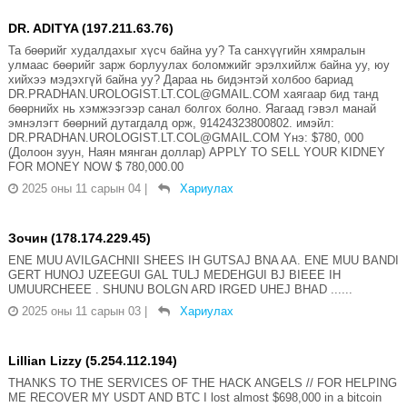
DR. ADITYA (197.211.63.76)
Та бөөрийг худалдахыг хүсч байна уу? Та санхүүгийн хямралын
улмаас бөөрийг зарж борлуулах боломжийг эрэлхийлж байна уу, юу
хийхээ мэдэхгүй байна уу? Дараа нь бидэнтэй холбоо бариад
DR.PRADHAN.UROLOGIST.LT.COL@GMAIL.COM хаягаар бид танд
бөөрнийх нь хэмжээгээр санал болгох болно. Яагаад гэвэл манай
эмнэлэгт бөөрний дутагдалд орж, 91424323800802. имэйл:
DR.PRADHAN.UROLOGIST.LT.COL@GMAIL.COM Yнэ: $780, 000
(Долоон зуун, Наян мянган доллар) APPLY TO SELL YOUR KIDNEY
FOR MONEY NOW $ 780,000.00
2025 оны 11 сарын 04
|
Хариулах
Зочин (178.174.229.45)
ENE MUU AVILGACHNII SHEES IH GUTSAJ BNA AA. ENE MUU BANDI
GERT HUNOJ UZEEGUI GAL TULJ MEDEHGUI BJ BIEEE IH
UMUURCHEEE . SHUNU BOLGN ARD IRGED UHEJ BHAD ......
2025 оны 11 сарын 03
|
Хариулах
Lillian Lizzy (5.254.112.194)
THANKS TO THE SERVICES OF THE HACK ANGELS // FOR HELPING
ME RECOVER MY USDT AND BTC I lost almost $698,000 in a bitcoin