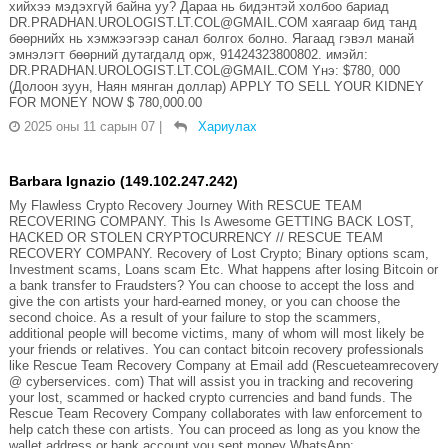
хийхээ мэдэхгүй байна уу? Дараа нь бидэнтэй холбоо бариад
DR.PRADHAN.UROLOGIST.LT.COL@GMAIL.COM хаягаар бид танд
бөөрнийх нь хэмжээгээр санал болгох болно. Яагаад гэвэл манай
эмнэлэгт бөөрний дутагдалд орж, 91424323800802. имэйл:
DR.PRADHAN.UROLOGIST.LT.COL@GMAIL.COM Yнэ: $780, 000
(Долоон зуун, Наян мянган доллар) APPLY TO SELL YOUR KIDNEY
FOR MONEY NOW $ 780,000.00
2025 оны 11 сарын 07
|
Хариулах
Barbara Ignazio (149.102.247.242)
My Flawless Crypto Recovery Journey With RESCUE TEAM
RECOVERING COMPANY. This Is Awesome GETTING BACK LOST,
HACKED OR STOLEN CRYPTOCURRENCY // RESCUE TEAM
RECOVERY COMPANY. Recovery of Lost Crypto; Binary options scam,
Investment scams, Loans scam Etc. What happens after losing Bitcoin or
a bank transfer to Fraudsters? You can choose to accept the loss and
give the con artists your hard-earned money, or you can choose the
second choice. As a result of your failure to stop the scammers,
additional people will become victims, many of whom will most likely be
your friends or relatives. You can contact bitcoin recovery professionals
like Rescue Team Recovery Company at Email add (Rescueteamrecovery
@ cyberservices. com) That will assist you in tracking and recovering
your lost, scammed or hacked crypto currencies and band funds. The
Rescue Team Recovery Company collaborates with law enforcement to
help catch these con artists. You can proceed as long as you know the
wallet address or bank account you sent money WhatsApp;