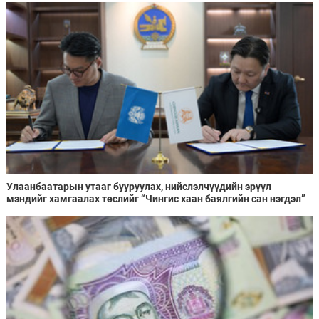
Улаанбаатарын утааг бууруулах, нийслэлчүүдийн эрүүл
мэндийг хамгаалах төслийг “Чингис хаан баялгийн сан нэгдэл”
ХХК-тай хамтран хэрэгжүүлнэ