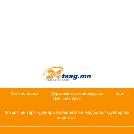
Холбоо барих
Сурталчилгаа байршуулах
Зар
Вэб сайт
хийх
Зохиогчийн эрх хуулиар хамгаалагдсан. Мэдээлэл хуулбарлах
хориотой.