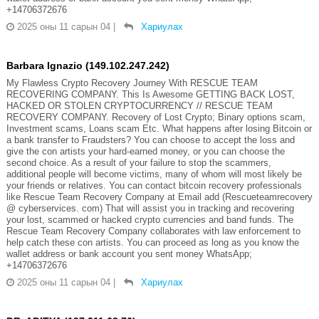
+14706372676
2025 оны 11 сарын 04
|
Хариулах
Barbara Ignazio (149.102.247.242)
My Flawless Crypto Recovery Journey With RESCUE TEAM
RECOVERING COMPANY. This Is Awesome GETTING BACK LOST,
HACKED OR STOLEN CRYPTOCURRENCY // RESCUE TEAM
RECOVERY COMPANY. Recovery of Lost Crypto; Binary options scam,
Investment scams, Loans scam Etc. What happens after losing Bitcoin or
a bank transfer to Fraudsters? You can choose to accept the loss and
give the con artists your hard-earned money, or you can choose the
second choice. As a result of your failure to stop the scammers,
additional people will become victims, many of whom will most likely be
your friends or relatives. You can contact bitcoin recovery professionals
like Rescue Team Recovery Company at Email add (Rescueteamrecovery
@ cyberservices. com) That will assist you in tracking and recovering
your lost, scammed or hacked crypto currencies and band funds. The
Rescue Team Recovery Company collaborates with law enforcement to
help catch these con artists. You can proceed as long as you know the
wallet address or bank account you sent money WhatsApp;
+14706372676
2025 оны 11 сарын 04
|
Хариулах