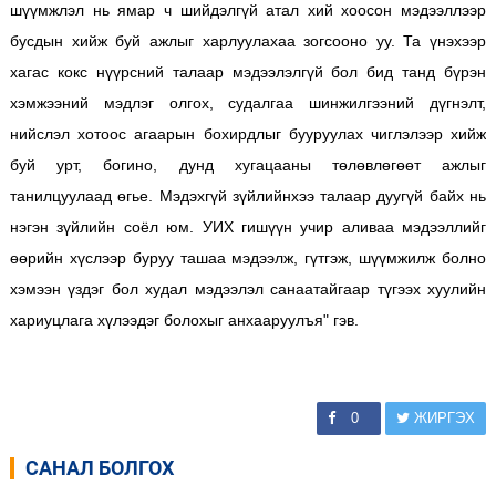
шүүмжлэл нь ямар ч шийдэлгүй атал хий хоосон мэдээллээр
бусдын хийж буй ажлыг харлуулахаа зогсооно уу. Та үнэхээр
хагас кокс нүүрсний талаар мэдээлэлгүй бол бид танд бүрэн
хэмжээний мэдлэг олгох, судалгаа шинжилгээний дүгнэлт,
нийслэл хотоос агаарын бохирдлыг бууруулах чиглэлээр хийж
буй урт, богино, дунд хугацааны төлөвлөгөөт ажлыг
танилцуулаад өгье. Мэдэхгүй зүйлийнхээ талаар дуугүй байх нь
нэгэн зүйлийн соёл юм. УИХ гишүүн учир аливаа мэдээллийг
өөрийн хүслээр буруу ташаа мэдээлж, гүтгэж, шүүмжилж болно
хэмээн үздэг бол худал мэдээлэл санаатайгаар түгээх хуулийн
хариуцлага хүлээдэг болохыг анхааруулъя" гэв.
0
ЖИРГЭХ
САНАЛ БОЛГОХ