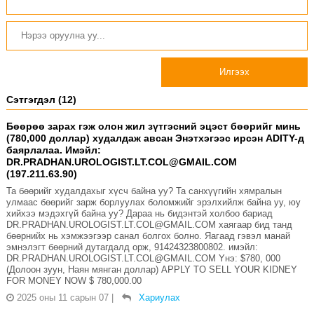
Илгээх
Сэтгэгдэл (12)
Бөөрөө зарах гэж олон жил зүтгэсний эцэст бөөрийг минь
(780,000 доллар) худалдаж авсан Энэтхэгээс ирсэн ADITY-д
баярлалаа. Имэйл:
DR.PRADHAN.UROLOGIST.LT.COL@GMAIL.COM
(197.211.63.90)
Та бөөрийг худалдахыг хүсч байна уу? Та санхүүгийн хямралын
улмаас бөөрийг зарж борлуулах боломжийг эрэлхийлж байна уу, юу
хийхээ мэдэхгүй байна уу? Дараа нь бидэнтэй холбоо бариад
DR.PRADHAN.UROLOGIST.LT.COL@GMAIL.COM хаягаар бид танд
бөөрнийх нь хэмжээгээр санал болгох болно. Яагаад гэвэл манай
эмнэлэгт бөөрний дутагдалд орж, 91424323800802. имэйл:
DR.PRADHAN.UROLOGIST.LT.COL@GMAIL.COM Yнэ: $780, 000
(Долоон зуун, Наян мянган доллар) APPLY TO SELL YOUR KIDNEY
FOR MONEY NOW $ 780,000.00
2025 оны 11 сарын 07
|
Хариулах