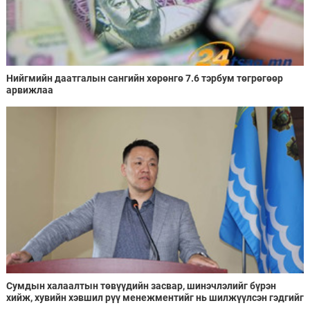
Нийгмийн даатгалын сангийн хөрөнгө 7.6 тэрбум төгрөгөөр
арвижлаа
Сумдын халаалтын төвүүдийн засвар, шинэчлэлийг бүрэн
хийж, хувийн хэвшил рүү менежментийг нь шилжүүлсэн гэдгийг
онцоллоо