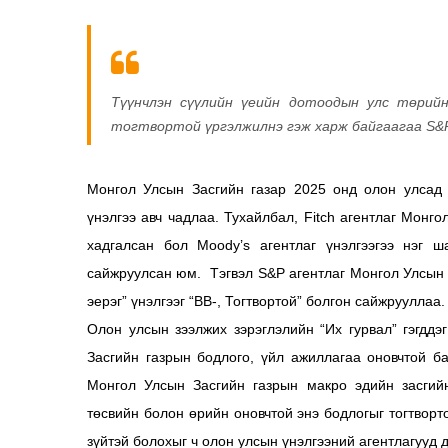
Түүнчлэн сүүлийн үеийн дотоодын улс төрий
тогтвортой үргэлжилнэ гэж харж байгаагаа S&
Монгол Улсын Засгийн газар 2025 онд олон улсад з
үнэлгээ авч чадлаа. Тухайлбал, Fitch агентлаг Монго
хадгалсан бол Moody’s агентлаг үнэлгээгээ нэг ша
сайжруулсан юм. Тэгвэл S&P агентлаг Монгол Улсын 
эерэг” үнэлгээг “BB-, Тогтвортой” болгон сайжрууллаа.
Олон улсын зээлжих зэрэглэлийн “Их гурвал” гэгддэ
Засгийн газрын бодлого, үйл ажиллагаа оновчтой б
Монгол Улсын Засгийн газрын макро эдийн засгий
төсвийн болон өрийн оновчтой энэ бодлогыг тогтворт
зүйтэй болохыг ч олон улсын үнэлгээний агентлагууд 