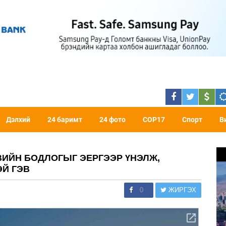
Дэлхий
24 баримт
24 фото
COP17
Спорт
В
ВИЙН БОДЛОГЫГ ЭЕРГЭЭР ҮНЭЛЖ,
ЭЙ ГЭВ
0
ЖИРГЭХ