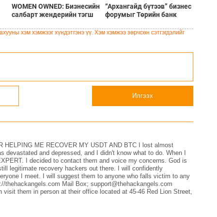
WOMEN OWNED: Бизнесийн
“Архангайд бүтээв” бизнес
салбарт жендерийн тэгш
форумыг Төрийн банк
-
оролцоог хангаж, бизнес
дэмжин ажиллалаа
нө
эрхлэгч эмэгтэйчүүдийг
хууны хэм хэмжээг хүндэтгэнэ үү. Хэм хэмжээ зөрчсөн сэтгэгдэлийг
дэмжинэ
Илгээх
 HELPING ME RECOVER MY USDT AND BTC I lost almost
s devastated and depressed, and I didn't know what to do. When I
RT. I decided to contact them and voice my concerns. God is
till legitimate recovery hackers out there. I will confidently
 meet. I will suggest them to anyone who falls victim to any
tps://thehackangels.com Mail Box; support@thehackangels.com
isit them in person at their office located at 45-46 Red Lion Street,