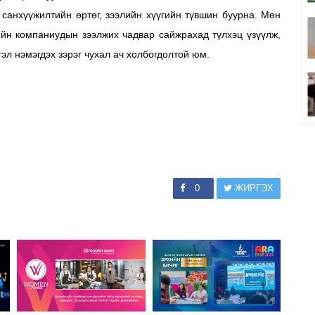
санхүүжилтийн өртөг, зээлийн хүүгийн түвшин буурна. Мөн
ийн компаниудын зээлжих чадвар сайжрахад түлхэц үзүүлж,
эл нэмэгдэх зэрэг чухал ач холбогдолтой юм.
0
ЖИРГЭХ