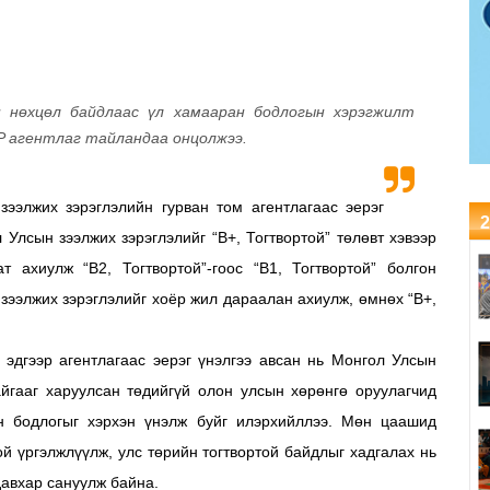
н нөхцөл байдлаас үл хамааран бодлогын хэрэгжилт
P агентлаг тайландаа онцолжээ.
ээлжих зэрэглэлийн гурван том агентлагаас эерэг
2
л Улсын зээлжих зэрэглэлийг “B+, Тогтвортой” төлөвт хэвээр
т ахиулж “B2, Тогтвортой”-гоос “B1, Тогтвортой” болгон
зээлжих зэрэглэлийг хоёр жил дараалан ахиулж, өмнөх “B+,
г эдгээр агентлагаас эерэг үнэлгээ авсан нь Монгол Улсын
айгааг харуулсан төдийгүй олон улсын хөрөнгө оруулагчид
н бодлогыг хэрхэн үнэлж буйг илэрхийллээ. Мөн цаашид
ой үргэлжлүүлж, улс төрийн тогтвортой байдлыг хадгалах нь
давхар сануулж байна.