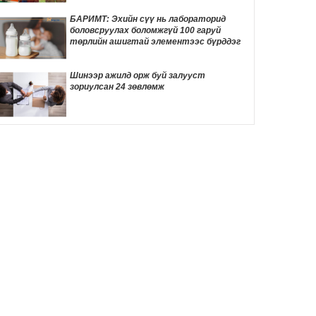
ТОМООХОН маргаан дагуулж эхлэв
9 цаг 45 мин
БАРИМТ: Эхийн сүү нь лабораторид
боловсруулах боломжгүй 100 гаруй
ДҮН ШИНЖИЛГЭЭ: Америк- Хятадын
төрлийн ашигтай элементээс бүрддэг
эмзэг харилцаа
9 цаг 56 мин
Шинээр ажилд орж буй залууст
зориулсан 24 зөвлөмж
Д.Трамп төрөлхийн иргэншлийг дахин
хязгаарлахыг оролдлоо
10 цаг 6 мин
Монелийн гудамжны авто замыг
өнөөдрөөс хааж, засварлана
10 цаг 37 мин
Даян аварга Б.Орхонбаярын тухай 24
баримт
10 цаг 41 мин
"Дөчин жилийн дараа өөрийн гэсэн
байртай боллоо"
10 цаг 58 мин