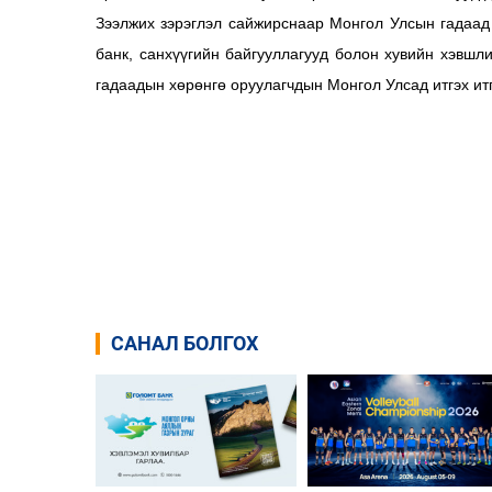
Зээлжих зэрэглэл сайжирснаар Монгол Улсын гадаад 
банк, санхүүгийн байгууллагууд болон хувийн хэвшл
гадаадын хөрөнгө оруулагчдын Монгол Улсад итгэх итг
САНАЛ БОЛГОХ