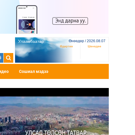
Улаанбаатар
Өнөөдөр / 2026.08.07
Өдөртөө
Шөнөдөө
идео
Сошиал мэдээ