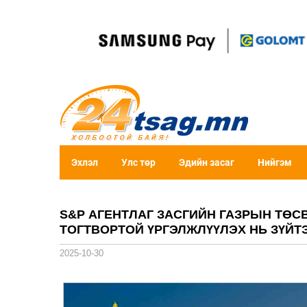
Эхлэл
Улс төр
Эдийн засаг
Нийгэм
S&P АГЕНТЛАГ ЗАСГИЙН ГАЗРЫН ТӨС
ТОГТВОРТОЙ ҮРГЭЛЖЛҮҮЛЭХ НЬ ЗҮЙТ
2025-10-30