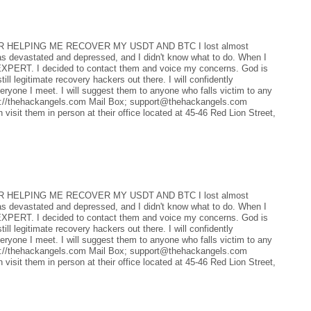
 HELPING ME RECOVER MY USDT AND BTC I lost almost
s devastated and depressed, and I didn't know what to do. When I
RT. I decided to contact them and voice my concerns. God is
till legitimate recovery hackers out there. I will confidently
 meet. I will suggest them to anyone who falls victim to any
tps://thehackangels.com Mail Box; support@thehackangels.com
isit them in person at their office located at 45-46 Red Lion Street,
 HELPING ME RECOVER MY USDT AND BTC I lost almost
s devastated and depressed, and I didn't know what to do. When I
RT. I decided to contact them and voice my concerns. God is
till legitimate recovery hackers out there. I will confidently
 meet. I will suggest them to anyone who falls victim to any
tps://thehackangels.com Mail Box; support@thehackangels.com
isit them in person at their office located at 45-46 Red Lion Street,