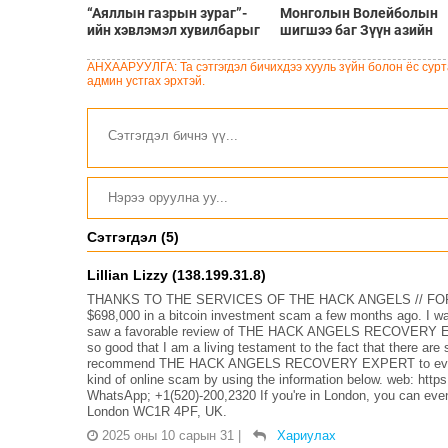
“Аяллын газрын зураг”-
Монголын Волейболын
ийн хэвлэмэл хувилбарыг
шигшээ баг Зүүн азийн
Голомт банкны салбараас
шилдгүүдтэй 8-р сарын 5
үнэ төлбөргүй авах
9-нд эх орондоо өрсөлдө
АНХААРУУЛГА: Та сэтгэгдэл бичихдээ хууль зүйн болон ёс сурта
боломжтой
админ устгах эрхтэй.
Сэтгэгдэл (5)
Lillian Lizzy (138.199.31.8)
THANKS TO THE SERVICES OF THE HACK ANGELS // FOR
$698,000 in a bitcoin investment scam a few months ago. I wa
saw a favorable review of THE HACK ANGELS RECOVERY EXPE
so good that I am a living testament to the fact that there are s
recommend THE HACK ANGELS RECOVERY EXPERT to everyone I
kind of online scam by using the information below. web: ht
WhatsApp; +1(520)-200,2320 If you're in London, you can even v
London WC1R 4PF, UK.
2025 оны 10 сарын 31
|
Хариулах