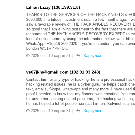
Lillian Lizzy (138.199.31.8)
THANKS TO THE SERVICES OF THE HACK ANGELS // FOR
$698,000 in a bitcoin investment scam a few months ago. I wa
saw a favorable review of THE HACK ANGELS RECOVERY EXPE
so good that I am a living testament to the fact that there are s
recommend THE HACK ANGELS RECOVERY EXPERT to everyone I
kind of online scam by using the information below. web: ht
WhatsApp; +1(520)-200,2320 If you're in London, you can even v
London WC1R 4PF, UK.
2025 оны 10 сарын 31
|
Хариулах
vs07jkm@gmail.com (102.91.93.248)
Contact him for any type of hacking, he is a professional hac
hacking related issues. he is a cyber guru, he helps catch ch
text, emails, Skype, whats-app and many more. I have used th
proof I needed to know that my fiancee was cheating. You can
for any other hacking related problems, like hacking websites,
he has helped a lot of people, contact him on, Kelvinethical
2025 оны 10 сарын 31
|
Хариулах