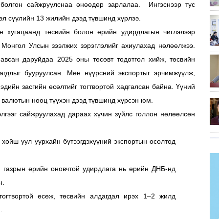
” болгон сайжруулснаа өнөөдөр зарлалаа. Ингэснээр тус
эл сүүлийн 13 жилийн дээд түвшинд хүрлээ.
н хугацаанд төсвийн болон өрийн удирдлагын чиглэлээр
г Монгол Улсын зээлжих зэрэглэлийг ахиулахад нөлөөлжээ.
всан даруйдаа 2025 оны төсөвт тодотгол хийж, төсвийн
дагдлыг бууруулсан. Мөн нүүрсний экспортыг эрчимжүүлж,
эдийн засгийн өсөлтийг тогтвортой хадгалсан байна. Үүний
д валютын нөөц түүхэн дээд түвшинд хүрсэн юм.
элгээг сайжруулахад дараах хүчин зүйлс голлон нөлөөлсөн
 хойш уул уурхайн бүтээгдэхүүний экспортын өсөлтөд
н газрын өрийн оновчтой удирдлага нь өрийн ДНБ-нд
н.
огтвортой өсөж, төсвийн алдагдал ирэх 1–2 жилд
.