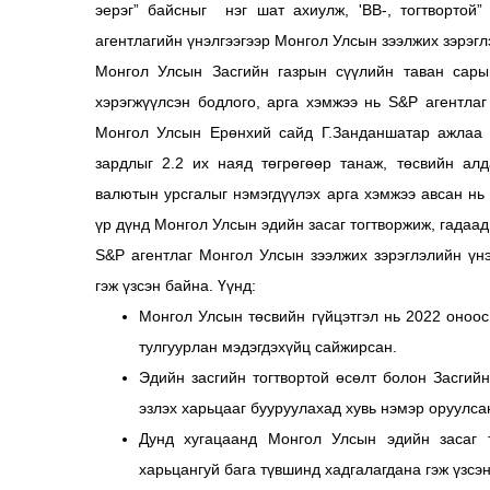
эерэг” байсныг нэг шат ахиулж, 'BB-, тогтвортой
агентлагийн үнэлгээгээр Монгол Улсын зээлжих зэрэгл
Монгол Улсын Засгийн газрын сүүлийн таван сары
хэрэгжүүлсэн бодлого, арга хэмжээ нь S&P агентла
Монгол Улсын Ерөнхий сайд Г.Занданшатар ажлаа а
зардлыг 2.2 их наяд төгрөгөөр танаж, төсвийн ал
валютын урсгалыг нэмэгдүүлэх арга хэмжээ авсан нь 
үр дүнд Монгол Улсын эдийн засаг тогтворжиж, гадаа
S&P агентлаг Монгол Улсын зээлжих зэрэглэлийн үн
гэж үзсэн байна. Үүнд:
Монгол Улсын төсвийн гүйцэтгэл нь 2022 оноос
тулгуурлан мэдэгдэхүйц сайжирсан.
Эдийн засгийн тогтвортой өсөлт болон Засгий
эзлэх харьцааг бууруулахад хувь нэмэр оруулса
Дунд хугацаанд Монгол Улсын эдийн засаг т
харьцангуй бага түвшинд хадгалагдана гэж үзсэн