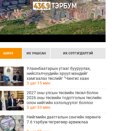
ШИНЭ
ИХ УНШСАН
ИХ СЭТГЭГДЭЛТЭЙ
Улаанбаатарын утааг бууруулах,
нийслэлчүүдийн эрүүл мэндийг
хамгаалах төслийг “Чингис хаан
3 цаг 15 мин
баялгийн сан нэгдэл” ХХК-тай хамтран
хэрэгжүүлнэ
2027 оны улсын төсвийн төсөл болон
2026 оны төсвийн тодотголын төслийн
олон нийтийн хэлэлцүүлэг боллоо
3 цаг 33 мин
Нийгмийн даатгалын сангийн хөрөнгө
7.6 тэрбум төгрөгөөр арвижлаа