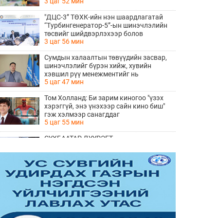
3 цаг 52 мин
"ДЦС-3” ТӨХК-ийн нэн шаардлагатай
“Турбингенератор-5”-ын шинэчлэлийн
төсвийг шийдвэрлэхээр болов
3 цаг 56 мин
Сумдын халаалтын төвүүдийн засвар,
шинэчлэлийг бүрэн хийж, хувийн
хэвшил рүү менежментийг нь
5 цаг 47 мин
шилжүүлсэн гэдгийг онцоллоо
Том Холланд: Би зарим киногоо "үзэх
хэрэггүй, энэ үнэхээр сайн кино биш"
гэж хэлмээр санагддаг
5 цаг 55 мин
СҮХБААТАР ДҮҮРЭГТ
ҮЙЛДВЭРЛЭВ-2026" ҮЗЭСГЭЛЭН
ҮРГЭЛЖИЛЖ БАЙНА
7 цаг 52 мин
Ирэх 10 хоногийн цаг агаарын
урьдчилсан төлөв
7 цаг 59 мин