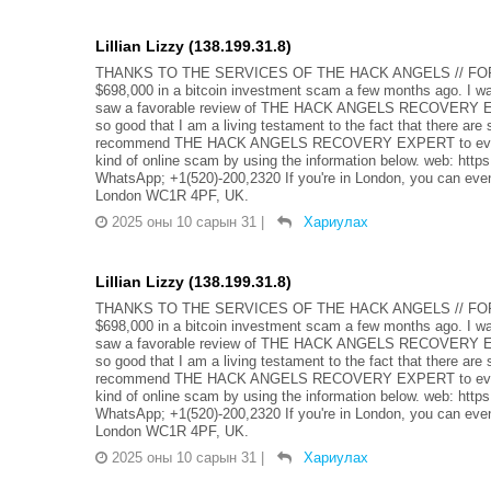
Lillian Lizzy (138.199.31.8)
THANKS TO THE SERVICES OF THE HACK ANGELS // FOR
$698,000 in a bitcoin investment scam a few months ago. I wa
saw a favorable review of THE HACK ANGELS RECOVERY EXPE
so good that I am a living testament to the fact that there are s
recommend THE HACK ANGELS RECOVERY EXPERT to everyone I
kind of online scam by using the information below. web: ht
WhatsApp; +1(520)-200,2320 If you're in London, you can even v
London WC1R 4PF, UK.
2025 оны 10 сарын 31
|
Хариулах
Lillian Lizzy (138.199.31.8)
THANKS TO THE SERVICES OF THE HACK ANGELS // FOR
$698,000 in a bitcoin investment scam a few months ago. I wa
saw a favorable review of THE HACK ANGELS RECOVERY EXPE
so good that I am a living testament to the fact that there are s
recommend THE HACK ANGELS RECOVERY EXPERT to everyone I
kind of online scam by using the information below. web: ht
WhatsApp; +1(520)-200,2320 If you're in London, you can even v
London WC1R 4PF, UK.
2025 оны 10 сарын 31
|
Хариулах