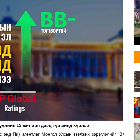
үүлийн 13 жилийн дээд түвшинд хүрлээ-
с энд Пи) агентлаг Монгол Улсын зээлжих зэрэглэлийг “B+