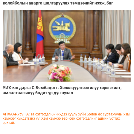
волейболын аварга шалгаруулах тэмцээнийг нээж, баг
тамирчдад амжилт хүслээ
УИХ-ын дарга С.Бямбацогт: Хэлэлцүүлгээс илүү хэрэгжилт,
амлалтаас илүү бодит үр дүн чухал
АНХААРУУЛГА: Та сэтгэгдэл бичихдээ хууль зүйн болон ёс суртахууны хэм
хэмжээг хүндэтгэнэ үү. Хэм хэмжээ зөрчсөн сэтгэгдэлийг админ устгах
эрхтэй.