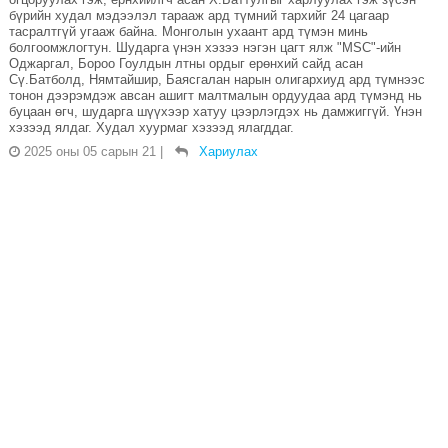
бүрийн худал мэдээлэл тарааж ард түмний тархийг 24 цагаар
тасралтгүй угааж байна. Монголын ухаант ард түмэн минь
болгоомжлогтун. Шударга үнэн хэзээ нэгэн цагт ялж "MSC"-ийн
Оджаргал, Бороо Гоулдын лтны ордыг ерөнхий сайд асан
Сү.Батболд, Нямтайшир, Баясгалан нарын олигархиуд ард түмнээс
тонон дээрэмдэж авсан ашигт малтмалын ордуудаа ард түмэнд нь
буцаан өгч, шударга шүүхээр хатуу цээрлэгдэх нь дамжиггүй. Үнэн
хэзээд ялдаг. Худал хуурмаг хэзээд ялагддаг.
2025 оны 05 сарын 21
|
Хариулах