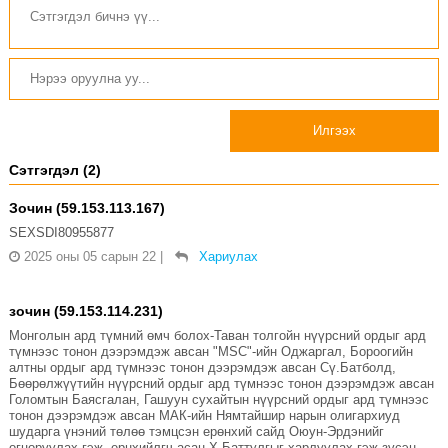
Илгээх
Сэтгэгдэл (2)
Зочин (59.153.113.167)
SEXSDI80955877
2025 оны 05 сарын 22
|
Хариулах
зочин (59.153.114.231)
Монголын ард түмний өмч болох-Таван толгойн нүүрсний ордыг ард
түмнээс тонон дээрэмдэж авсан "MSC"-ийн Оджаргал, Бороогийн
алтны ордыг ард түмнээс тонон дээрэмдэж авсан Сү.Батболд,
Бөөрөлжүүтийн нүүрсний ордыг ард түмнээс тонон дээрэмдэж авсан
Голомтын Баясгалан, Гашуун сухайтын нүүрсний ордыг ард түмнээс
тонон дээрэмдэж авсан МАК-ийн Нямтайшир нарын олигархиуд
шударга үнэний төлөө тэмцсэн ерөнхий сайд Оюун-Эрдэнийг
огцоруулах гэж, ернхийлгч асан Х.Баттулгыг харлуулах гэж зүсэн