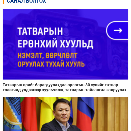
САНАЛ БОЛГОХ
Татварын өрийг барагдуулахдаа орлогын 30 хувийг татвар
төлөгчид үлдээхээр хуульчилж, татварын тайлангаа залруулах
хугацааг хоёр жил болгон сунгажээ