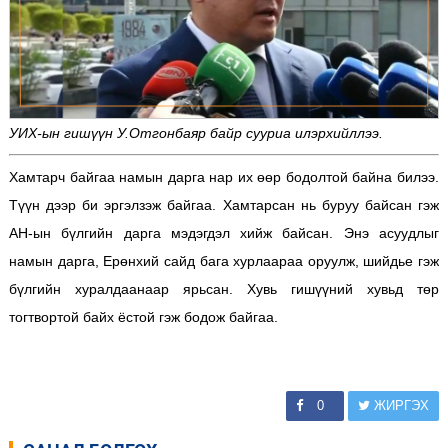
УИХ-ын гишүүн У.Отгонбаяр байр сууриа илэрхийллээ.
Хамтарч байгаа намын дарга нар их өөр бодолтой байна билээ.
Түүн дээр би эргэлзэж байгаа. Хамтарсан нь буруу байсан гэж
АН-ын бүлгийн дарга мэдэгдэл хийж байсан. Энэ асуудлыг
намын дарга, Ерөнхий сайд бага хурлаараа оруулж, шийдье гэж
бүлгийн хуралдаанаар ярьсан. Хувь гишүүний хувьд төр
тогтвортой байх ёстой гэж бодож байгаа.
0
ЖИРГЭХ