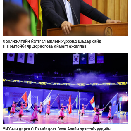
Өвөлжилтийн бэлтгэл ажлын хүрээнд Шадар сайд
Н.Номтойбаяр Дорноговь аймагт ажиллав
УИХ-ын дарга С.Бямбацогт Зүүн Азийн эрэгтэйчүүдийн