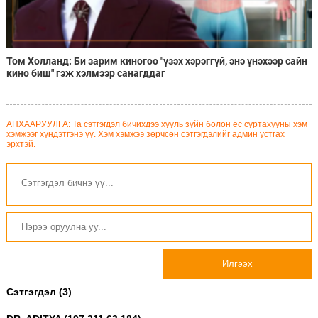
Том Холланд: Би зарим киногоо "үзэх хэрэггүй, энэ үнэхээр сайн
кино биш" гэж хэлмээр санагддаг
АНХААРУУЛГА: Та сэтгэгдэл бичихдээ хууль зүйн болон ёс суртахууны хэм
хэмжээг хүндэтгэнэ үү. Хэм хэмжээ зөрчсөн сэтгэгдэлийг админ устгах
эрхтэй.
Илгээх
Сэтгэгдэл (3)