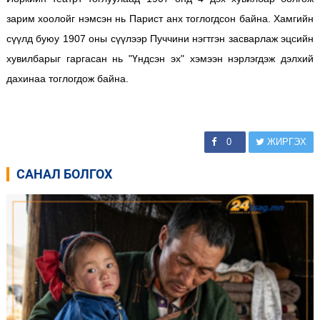
зарим хоолойг нэмсэн нь Парист анх тоглогдсон байна. Хамгийн
сүүлд буюу 1907 оны сүүлээр Пуччини нэгтгэн засварлаж эцсийн
хувилбарыг гаргасан нь "Үндсэн эх" хэмээн нэрлэгдэж дэлхий
дахинаа тоглогдож байна.
0
ЖИРГЭХ
САНАЛ БОЛГОХ