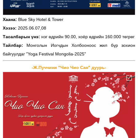
Хаана:
Blue Sky Hotel & Tower
Хэзээ:
2025.06.07,08
Тасалбарын үнэ:
нэг өдрийн 90.00, хоёр өдрийн 160.000 төгрөг
Тайлбар:
Монголын Иогчдын Холбооноос жил бүр зохион
байгуулдаг "Yoga Festival Mongolia-2025"
-Ж.Пуччини "Чио Чио Сан" дуурь-