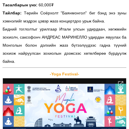
Тасалбарын үнэ:
60,000₮
Тайлбар:
Төрийн Соёрхолт "Баянмонгол" биг бэнд энэ зуны
хэмнэлийг мэдрэх цэвэр жазз концертдоо урьж байна.
Бидний тоглолтыг урилгаар Итали улсын удирдаач, хөгжмийн
зохиолч, саксофонч АНДРЕАС МАРИНЕЛЛО удирдан явуулах ба
Монголын болон дэлхийн жазз бүтээлүүдээс гадна түүний
зохиож найруулсан зохиолын дээжсээс хөтөлбөрөө бүрдүүлж
байна.
-Yoga Festival-