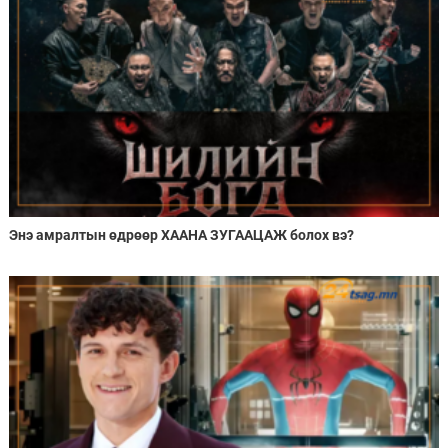
Энэ амралтын өдрөөр ХААНА ЗУГААЦАЖ болох вэ?