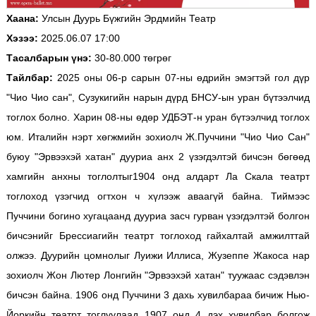
Хаана:
Улсын Дуурь Бүжгийн Эрдмийн Театр
Хэзээ:
2025.06.07 17:00
Тасалбарын үнэ:
30-80.000 төгрөг
Тайлбар:
2025 оны 06-р сарын 07-ны өдрийн эмэгтэй гол дүр
"Чио Чио сан", Сузукигийн нарын дүрд БНСУ-ын уран бүтээлчид
тоглох болно. Харин 08-ны өдөр УДБЭТ-н уран бүтээлчид тоглох
юм. Италийн нэрт хөгжмийн зохиолч Ж.Пуччини "Чио Чио Сан"
буюу "Эрвээхэй хатан" дууриа анх 2 үзэгдэлтэй бичсэн бөгөөд
хамгийн анхны тоглолтыг1904 онд алдарт Ла Скала театрт
тоглоход үзэгчид огтхон ч хүлээж аваагүй байна. Тиймээс
Пуччини богино хугацаанд дууриа засч гурван үзэгдэлтэй болгон
бичсэнийг Брессиагийн театрт тоглоход гайхалтай амжилттай
олжээ. Дуурийн цомнолыг Луижи Иллиса, Жузеппе Жакоса нар
зохиолч Жон Лютер Лонгийн "Эрвээхэй хатан" туужаас сэдэвлэн
бичсэн байна. 1906 онд Пуччини 3 дахь хувилбараа бичиж Нью-
Йоркийн театрт тоглуулаад 1907 онд 4 дэх хувилбар болгож