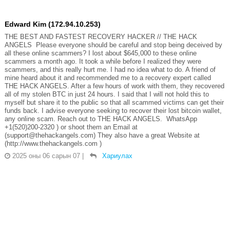
Edward Kim (172.94.10.253)
THE BEST AND FASTEST RECOVERY HACKER // THE HACK
ANGELS Please everyone should be careful and stop being deceived by
all these online scammers? I lost about $645,000 to these online
scammers a month ago. It took a while before I realized they were
scammers, and this really hurt me. I had no idea what to do. A friend of
mine heard about it and recommended me to a recovery expert called
THE HACK ANGELS. After a few hours of work with them, they recovered
all of my stolen BTC in just 24 hours. I said that I will not hold this to
myself but share it to the public so that all scammed victims can get their
funds back. I advise everyone seeking to recover their lost bitcoin wallet,
any online scam. Reach out to THE HACK ANGELS. WhatsApp
+1(520)200-2320 ) or shoot them an Email at
(support@thehackangels.com) They also have a great Website at
(http://www.thehackangels.com )
2025 оны 06 сарын 07
|
Хариулах