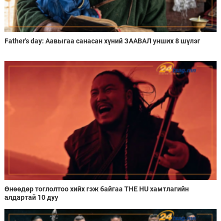
Father's day: Аавыгаа санасан хүний ЗААВАЛ унших 8 шүлэг
Өнөөдөр тоглолтоо хийх гэж байгаа THE HU хамтлагийн
алдартай 10 дуу