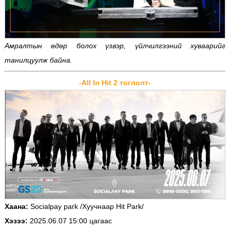
Амралтын өдөр болох үзвэр, үйлчилгээний хуваарийг
танилцуулж байна.
-All In Hit 2 тоглолт-
Хаана:
Socialpay park /Хуучнаар Hit Park/
Хэзээ:
2025.06.07 15:00 цагаас