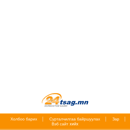
Холбоо барих
Сурталчилгаа байршуулах
Зар
Вэб сайт
хийх