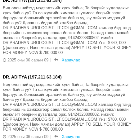
DR. ADITYA (197.211.63.184)
Бид олон нийтэд мэдээлэхийг хүсч байна; Та бөөрийг худалдахыг
хүсч байна уу? Та санхүүгийн хямралын улмаас бөөрийг зарж
борлуулах боломжийг эрэлхийлж байна уу, юу хийхээ мэдэхгүй
байна уу? Дараа нь бидэнтэй холбоо бариад
DR.PRADHAN.UROLOGIST .LT.COL@GMAIL.COM хаягаар бид танд
бөөрнийх нь хэмжээгээр санал болгох болно. Яагаад гэвэл манай
эмнэлэгт бөөрний дутагдалд орж, 91424323800802. имэйл:
DR.PRADHAN.UROLOGIST .LT.COL@GMAIL.COM Yнэ: $780, 000
(Долоон зуун, Наян мянган доллар) APPLY TO SELL YOUR KIDNEY
FOR MONEY NOW $ 780,000.00
2025 оны 06 сарын 09
|
Хариулах
DR. ADITYA (197.211.63.184)
Бид олон нийтэд мэдээлэхийг хүсч байна; Та бөөрийг худалдахыг
хүсч байна уу? Та санхүүгийн хямралын улмаас бөөрийг зарж
борлуулах боломжийг эрэлхийлж байна уу, юу хийхээ мэдэхгүй
байна уу? Дараа нь бидэнтэй холбоо бариад
DR.PRADHAN.UROLOGIST .LT.COL@GMAIL.COM хаягаар бид танд
бөөрнийх нь хэмжээгээр санал болгох болно. Яагаад гэвэл манай
эмнэлэгт бөөрний дутагдалд орж, 91424323800802. имэйл:
DR.PRADHAN.UROLOGIST .LT.COL@GMAIL.COM Yнэ: $780, 000
(Долоон зуун, Наян мянган доллар) APPLY TO SELL YOUR KIDNEY
FOR MONEY NOW $ 780,000.00
2025 оны 06 сарын 09
|
Хариулах