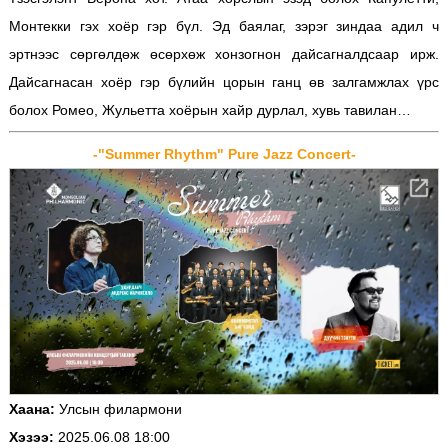
Монтекки гэх хоёр гэр бүл. Эд баялаг, зэрэг зиндаа адил ч
эртнээс сөргөлдөж өсөрхөж хонзогнон дайсагналдсаар ирж.
Дайсагнасан хоёр гэр бүлийн цорын ганц өв залгамжлах үрс
болох Ромео, Жульетта хоёрын хайр дурлал, хувь тавилан…
-"Summer Rhythm" Pure Jazz Concert-
Хаана:
Улсын филармони
Хэзээ:
2025.06.08 18:00