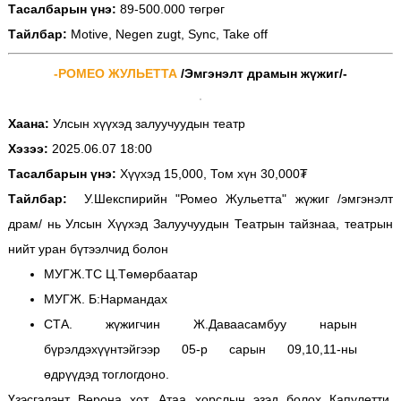
Тасалбарын үнэ:
89-500.000 төгрөг
Тайлбар:
Motive, Negen zugt, Sync, Take off
-РОМЕО ЖУЛЬЕТТА
/Эмгэнэлт драмын жүжиг/-
Хаана:
Улсын хүүхэд залуучуудын театр
Хэзээ:
2025.06.07 18:00
Тасалбарын үнэ:
Хүүхэд 15,000, Том хүн 30,000₮
Тайлбар:
У.Шекспирийн "Ромео Жульетта" жүжиг /эмгэнэлт
драм/ нь Улсын Хүүхэд Залуучуудын Театрын тайзнаа, театрын
нийт уран бүтээлчид болон
МУГЖ.ТС Ц.Төмөрбаатар
МУГЖ. Б:Нармандах
СТА. жүжигчин Ж.Даваасамбуу нарын
бүрэлдэхүүнтэйгээр 05-р сарын 09,10,11-ны
өдрүүдэд тоглогдоно.
Үзэсгэлэнт Верона хот. Атаа хорслын эзэд болох Капулетти,