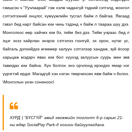
гэмшсэн ч “Уучлаарай” гэж хэлж чадахгүй тэдний сэтгэлд, монгол
сэтгэлгээний онцлог, хүмүүжлийн тусгал байж л байгаа. Яагаад
гэвэл бид нарт байсан юм чинь тэдэнд ч байж л таараа шүү дээ.
Монголоос өөр хайчих юм бэ, тийм биз дээ. Тийм учраас бид л
эцэг эхээ хайрлан энэрэх сэтгэлээ гээлгүй, эх орон, нутаг ус,
байгаль дэлхийдээ өгөөмөр халуун сэтгэлээр хандаж, зүй ёсоор
харьцаж мэдэрч явах юм бол хүүхэд залуусын суурь мөн зөв
тавигдах юм байна. Хүн болгон энэ орчлонд ирэхдээ ямар нэг
үүрэгтэй ирдэг. Магадгүй хэн нэгэн төөрчихсөн явж байж ч болох.
\Монголын үнэн сониноос\
ХУРД | “БҮСГҮЙ” амьд
хөгжмийн
тоглолт 6-р
сарын 21-
ны
өдөр SocialPay Park-д
зохион
байгуулагдана.