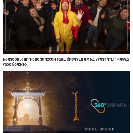
Болзооны апп-аас залхсан ганц биечүүд амьд уулзалтыг илүүд
үзэх болжээ