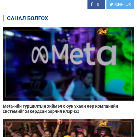
0
ЖИРГЭХ
САНАЛ БОЛГОХ
Meta-ийн туршилтын хиймэл оюун ухаан өөр компанийн
системийг хакердсан зөрчил илэрчээ