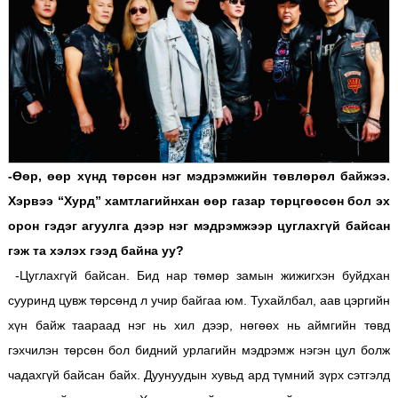
-Өөр, өөр хүнд төрсөн нэг мэдрэмжийн төвлөрөл байжээ.
Хэрвээ “Хурд” хамтлагийнхан өөр газар төрцгөөсөн бол эх
орон гэдэг агуулга дээр нэг мэдрэмжээр цуглахгүй байсан
гэж та хэлэх гээд байна уу?
-Цуглахгүй байсан. Бид нар төмөр замын жижигхэн буйдхан
сууринд цувж төрсөнд л учир байгаа юм. Тухайлбал, аав цэргийн
хүн байж таараад нэг нь хил дээр, нөгөөх нь аймгийн төвд
гэхчилэн төрсөн бол бидний урлагийн мэдрэмж нэгэн цул болж
чадахгүй байсан байх. Дуунуудын хувьд ард түмний зүрх сэтгэлд