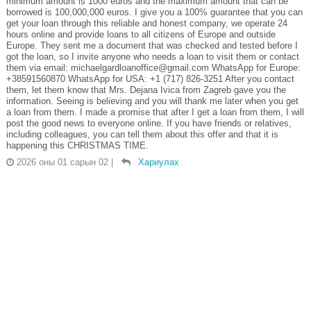
minimum amount is 1000 euros and the maximum amount that can be
borrowed is 100,000,000 euros. I give you a 100% guarantee that you can
get your loan through this reliable and honest company, we operate 24
hours online and provide loans to all citizens of Europe and outside
Europe. They sent me a document that was checked and tested before I
got the loan, so I invite anyone who needs a loan to visit them or contact
them via email: michaelgardloanoffice@gmail.com WhatsApp for Europe:
+38591560870 WhatsApp for USA: +1 (717) 826-3251 After you contact
them, let them know that Mrs. Dejana Ivica from Zagreb gave you the
information. Seeing is believing and you will thank me later when you get
a loan from them. I made a promise that after I get a loan from them, I will
post the good news to everyone online. If you have friends or relatives,
including colleagues, you can tell them about this offer and that it is
happening this CHRISTMAS TIME.
2026 оны 01 сарын 02
|
Хариулах