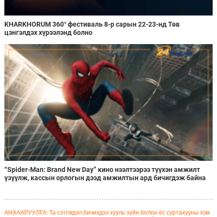
KHARKHORUM 360° фестиваль 8-р сарын 22-23-нд Төв
цэнгэлдэх хүрээлэнд болно
“Spider-Man: Brand New Day” кино нээлтээрээ түүхэн амжилт
үзүүлж, кассын орлогын дээд амжилтын ард бичигдэж байна
АНХААРУУЛГА: Та сэтгэгдэл бичихдээ хууль зүйн болон ёс суртахууны хэм