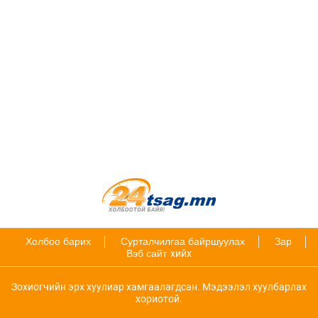
Холбоо барих
Сурталчилгаа байршуулах
Зар
Вэб сайт
хийх
Зохиогчийн эрх хуулиар хамгаалагдсан. Мэдээлэл хуулбарлах
хориотой.