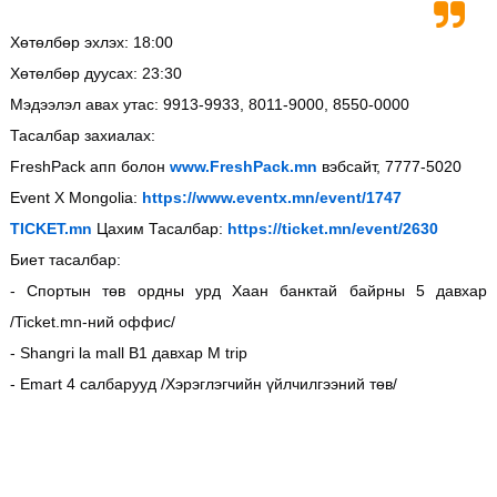
Хөтөлбөр
эхлэх: 18:00
Хөтөлбөр
дуусах: 23:30
Мэдээлэл
авах
утас: 9913-9933, 8011-9000, 8550-0000
Тасалбар
захиалах:
FreshPack апп
болон
www.FreshPack.mn
вэбсайт, 7777-5020
Event X Mongolia:
https://www.eventx.mn/event/1747
TICKET.mn
Цахим
Тасалбар:
https://ticket.mn/event/2630
Биет
тасалбар:
- Спортын
төв
ордны
урд
Хаан
банктай
байрны 5 давхар
/Ticket.mn-ний
оффис/
- Shangri la mall B1 давхар
М trip
- Emart 4 салбарууд /Хэрэглэгчийн
үйлчилгээний
төв/