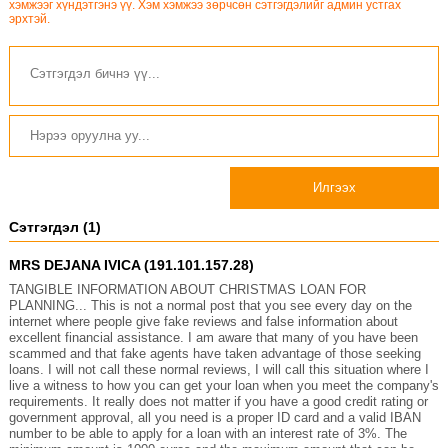
хэмжээг хүндэтгэнэ үү. Хэм хэмжээ зөрчсөн сэтгэгдэлийг админ устгах
эрхтэй.
Илгээх
Сэтгэгдэл (1)
MRS DEJANA IVICA (191.101.157.28)
TANGIBLE INFORMATION ABOUT CHRISTMAS LOAN FOR
PLANNING... This is not a normal post that you see every day on the
internet where people give fake reviews and false information about
excellent financial assistance. I am aware that many of you have been
scammed and that fake agents have taken advantage of those seeking
loans. I will not call these normal reviews, I will call this situation where I
live a witness to how you can get your loan when you meet the company's
requirements. It really does not matter if you have a good credit rating or
government approval, all you need is a proper ID card and a valid IBAN
number to be able to apply for a loan with an interest rate of 3%. The