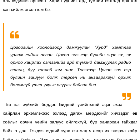
аль хэдийнэ оршсон. Харин үүнийг ард түмний сэтгэлд орштол
хэн сийлж өгсөн юм бэ.
Цогоогийн хоолойгоор дамжуулан “Хурд” хамтлаг
урлаж сийлж өгсөн. Цогоо энэ гэр бүлийн эцэг эх, эх
орноо хайрлах сэтгэлийг ард түмэнд дамжуулах радио
станц, дуу хоолой юм шиг. Тэгэхээр Цогоо энэ гэр
бүлийн гишүүн болж төрсөн нь анзаарахгүй орхиж
боломгүй утга учрыг өгүүлж байгаа биз.
Би нэг зүйлийг боддог. Бидний үеийнхний эцэг эхээ
хайрлан эрхэмлэхээс эхлээд дагаж мөрдөхийг хичээдэг өв
соёлыг орчин үеийн залуус ойлгохгүй, бүр хачирхан гайхдаг
байх л даа. Гэхдээ тэдний зүрх сэтгэлд ч асар их энэрэл хайр
байж л байгаа. Ээж, аавдаа муухай үг хэлчихээд бодолдоо