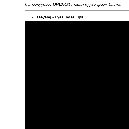
бүтээлүүдээс
ОНЦЛОХ
таван дууг хүргэж байна.
Taeyang - Eyes, nose, lips