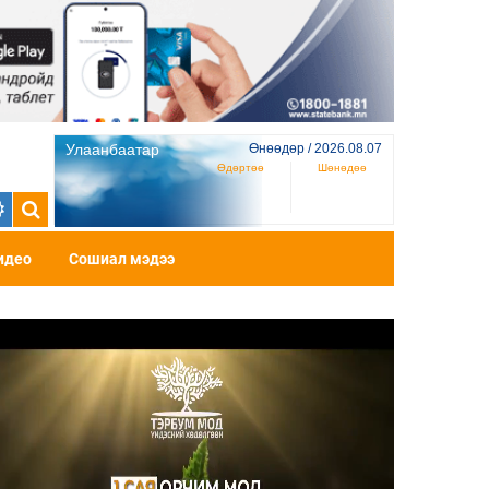
Улаанбаатар
Өнөөдөр / 2026.08.07
Өдөртөө
Шөнөдөө
идео
Сошиал мэдээ