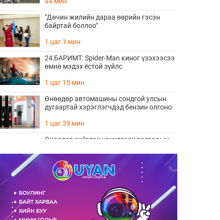
44 мин
"Дөчин жилийн дараа өөрийн гэсэн
байртай боллоо"
1 цаг 1 мин
24 БАРИМТ: Spider-Man киног үзэхээсээ
өмнө мэдэх ёстой зүйлс
1 цаг 15 мин
Өнөөдөр автомашины сондгой улсын
дугаартай хэрэглэгчдэд бензин олгоно
1 цаг 39 мин
Өнөөдөр хийгдэх цахилгаан засварын
хуваарь
1 цаг 42 мин
ӨНӨӨДӨР: “Чингис хааны тайлга
тахилга” сэдэвт эрдэм шинжилгээний
хурал болно
1 цаг 51 мин