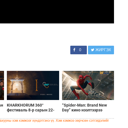
0
ЖИРГЭХ
ан
KHARKHORUM 360°
“Spider-Man: Brand New
фестиваль 8-р сарын 22-
Day” кино нээлтээрээ
23-нд Төв цэнгэлдэх
түүхэн амжилт үзүүлж,
хүрээлэнд болно
кассын орлогын дээд
хууны хэм хэмжээг хүндэтгэнэ үү. Хэм хэмжээ зөрчсөн сэтгэгдэлийг
амжилтын ард бичигдэж