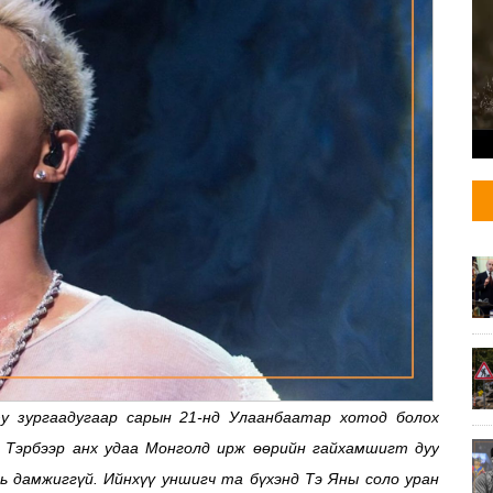
у зургаадугаар сарын 21-нд Улаанбаатар хотод болох
 Тэрбээр анх удаа Монголд ирж өөрийн гайхамшигт дуу
нь дамжиггүй. Ийнхүү уншигч та бүхэнд Тэ Яны соло уран