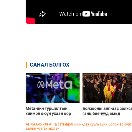
САНАЛ БОЛГОХ
Meta-ийн туршилтын
Болзооны апп-аас залхс
хиймэл оюун ухаан өөр
ганц биечүүд амьд
компанийн системийг
уулзалтыг илүүд үзэх
хакердсан зөрчил илэрчээ
болжээ
АНХААРУУЛГА: Та сэтгэгдэл бичихдээ хууль зүйн болон ёс сурта
админ устгах эрхтэй.