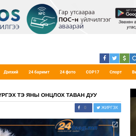
Дэлхий
24 баримт
24 фото
COP17
Спорт
В
РГЭХ ТЭ ЯНЫ ОНЦЛОХ ТАВАН ДУУ
0
ЖИРГЭХ