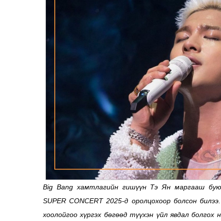
Big Bang хамтлагийн гишүүн Тэ Ян маргааш бую
SUPER CONCERT 2025-д оролцохоор болсон билээ.
хоолойгоо хүргэх бөгөөд түүхэн үйл явдал болгох 