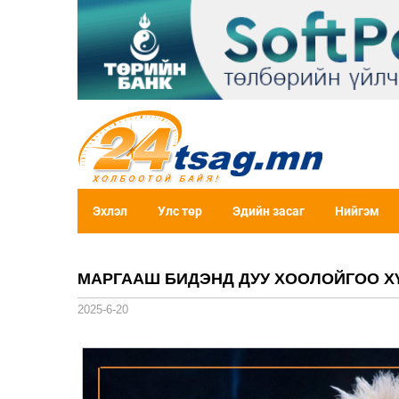
Эхлэл
Улс төр
Эдийн засаг
Нийгэм
МАРГААШ БИДЭНД ДУУ ХООЛОЙГОО ХҮ
2025-6-20