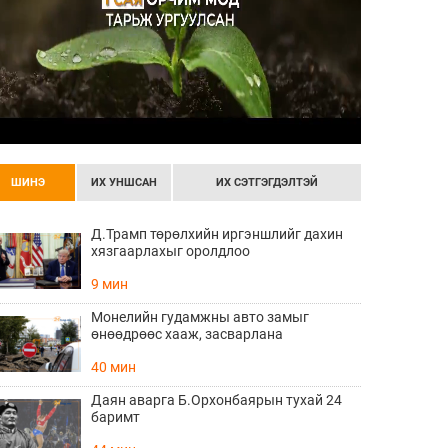
ШИНЭ
ИХ УНШСАН
ИХ СЭТГЭГДЭЛТЭЙ
Д.Трамп төрөлхийн иргэншлийг дахин
хязгаарлахыг оролдлоо
9 мин
Монелийн гудамжны авто замыг
өнөөдрөөс хааж, засварлана
40 мин
Даян аварга Б.Орхонбаярын тухай 24
баримт