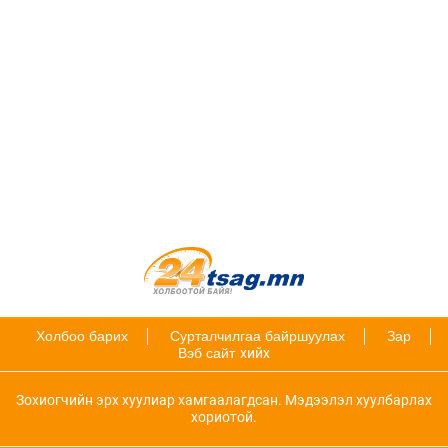
Холбоо барих
Сурталчилгаа байршуулах
Зар
Вэб сайт
хийх
Зохиогчийн эрх хуулиар хамгаалагдсан. Мэдээлэл хуулбарлах
хориотой.