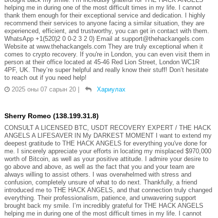
helping me in during one of the most difficult times in my life. I cannot
thank them enough for their exceptional service and dedication. I highly
recommend their services to anyone facing a similar situation, they are
experienced, efficient, and trustworthy, you can get in contact with them.
WhatsApp +1(520)2 0 0-2 3 2 0) Email at support@thehackangels.com
Website at www.thehackangels.com They are truly exceptional when it
comes to crypto recovery. If you're in London, you can even visit them in
person at their office located at 45-46 Red Lion Street, London WC1R
4PF, UK. They’re super helpful and really know their stuff! Don’t hesitate
to reach out if you need help!
2025 оны 07 сарын 20
|
Хариулах
Sherry Romeo (138.199.31.8)
CONSULT A LICENSED BTC, USDT RECOVERY EXPERT / THE HACK
ANGELS A LIFESAVER IN My DARKEST MOMENT I want to extend my
deepest gratitude to THE HACK ANGELS for everything you've done for
me. I sincerely appreciate your efforts in locating my misplaced $970,000
worth of Bitcoin, as well as your positive attitude. I admire your desire to
go above and above, as well as the fact that you and your team are
always willing to assist others. I was overwhelmed with stress and
confusion, completely unsure of what to do next. Thankfully, a friend
introduced me to THE HACK ANGELS, and that connection truly changed
everything. Their professionalism, patience, and unwavering support
brought back my smile. I’m incredibly grateful for THE HACK ANGELS
helping me in during one of the most difficult times in my life. I cannot