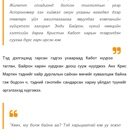
Жилетт стадионд болсон тоглолтын үеэр
Астрономер гэх хиймэл оюун ухааны өгөгдөл дээр
төвлөрч үйл ажиллагаагаа явуулдаг компанийн
гүйцэтгэх захирал Энди Байрон, хүний нөөцийн
хэлтсийн дарга Кристин Кабот нарын тэврэлдэн
суугаа дүрс гарч ирсэн юм.
Тэд дэлгэцэнд гарсан гэдгээ ухаараад Кабот нүүрээ
таглан, Байрон харин хурдхан доош сууж нуугджээ. Анх Крис
Мартин тэднийг хайр дурлалын сайхан мөчийг хуваалцаж байна
гэж бодсон ч, тэдний гэнэтийн сандарсан хариу үйлдэл түүнийг
эргэлзэхэд хүргэжээ.
"Хөөх, юу болж байна аа? Тэд харьцаатай юм уу эсвэл