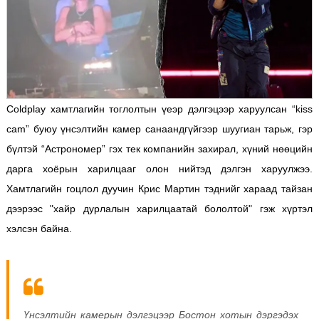
Coldplay хамтлагийн тоглолтын үеэр дэлгэцээр харуулсан “kiss
cam” буюу үнсэлтийн камер санаандгүйгээр шуугиан тарьж, гэр
бүлтэй “Астрономер” гэх тек компанийн захирал, хүний нөөцийн
дарга хоёрын харилцааг олон нийтэд дэлгэн харуулжээ.
Хамтлагийн гоцлол дуучин Крис Мартин тэднийг хараад тайзан
дээрээс "хайр дурлалын харилцаатай бололтой" гэж хүртэл
хэлсэн байна.
Үнсэлтийн камерын дэлгэцээр Бостон хотын дэргэдэх