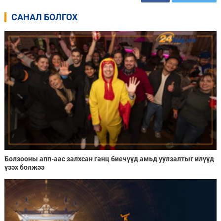
САНАЛ БОЛГОХ
Болзооны апп-аас залхсан ганц биечүүд амьд уулзалтыг илүүд
үзэх болжээ