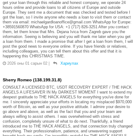
get your loan through this reliable and honest company, we operate 24
hours online and provide loans to all citizens of Europe and outside
Europe. They sent me a document that was checked and tested before I
got the loan, so I invite anyone who needs a loan to visit them or contact
them via email: michaelgardloanoffice@gmail.com WhatsApp for Europe:
+38591560870 WhatsApp for USA: +1 (717) 826-3251 After you contact
them, let them know that Mrs. Dejana Ivica from Zagreb gave you the
information. Seeing is believing and you will thank me later when you get
a loan from them. I made a promise that after I get a loan from them, I will
post the good news to everyone online. If you have friends or relatives,
including colleagues, you can tell them about this offer and that it is
happening this CHRISTMAS TIME.
2026 оны 01 сарын 02
|
Хариулах
Sherry Romeo (138.199.31.8)
CONSULT A LICENSED BTC, USDT RECOVERY EXPERT / THE HACK
ANGELS A LIFESAVER IN My DARKEST MOMENT I want to extend my
deepest gratitude to THE HACK ANGELS for everything you've done for
me. I sincerely appreciate your efforts in locating my misplaced $970,000
worth of Bitcoin, as well as your positive attitude. I admire your desire to
go above and above, as well as the fact that you and your team are
always willing to assist others. I was overwhelmed with stress and
confusion, completely unsure of what to do next. Thankfully, a friend
introduced me to THE HACK ANGELS, and that connection truly changed
everything. Their professionalism, patience, and unwavering support
brought back my smile. I’m incredibly grateful for THE HACK ANGELS