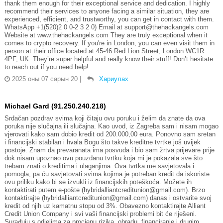
thank them enough for their exceptional service and dedication. I highly
recommend their services to anyone facing a similar situation, they are
experienced, efficient, and trustworthy, you can get in contact with them.
WhatsApp +1(520)2 0 0-2 3 2 0) Email at support@thehackangels.com
Website at www.thehackangels.com They are truly exceptional when it
comes to crypto recovery. If you're in London, you can even visit them in
person at their office located at 45-46 Red Lion Street, London WC1R
4PF, UK. They’re super helpful and really know their stuff! Don’t hesitate
to reach out if you need help!
2025 оны 07 сарын 20
|
Хариулах
Michael Gard (91.250.240.218)
Srdačan pozdrav svima koji čitaju ovu poruku i želim da znate da ova
poruka nije slučajna ili slučajna. Kao uvod, iz Zagreba sam i nisam mogao
vjerovati kako sam dobio kredit od 200.000,00 eura. Ponovno sam sretan
i financijski stabilan i hvala Bogu što takve kreditne tvrtke još uvijek
postoje. Znam da prevaranata ima posvuda i bio sam žrtva prijevare prije
dok nisam upoznao ovu pouzdanu tvrtku koja mi je pokazala sve što
trebam znati o kreditima i ulaganjima. Ova tvrtka me savjetovala i
pomogla, pa ću savjetovati svima kojima je potreban kredit da iskoriste
ovu priliku kako bi se izvukli iz financijskih poteškoća. Možete ih
kontaktirati putem e-pošte (hybridalliantcreditunion@gmail.com). Brzo
kontaktirajte (hybridalliantcreditunion@gmail.com) danas i ostvarite svoj
kredit od njih uz kamatnu stopu od 3%. Obavezno kontaktirajte Alliant
Credit Union Company i svi vaši financijski problemi bit će riješeni.
Surađuju s odjelima za procjenu rizika, obradu, financiranje i drugim