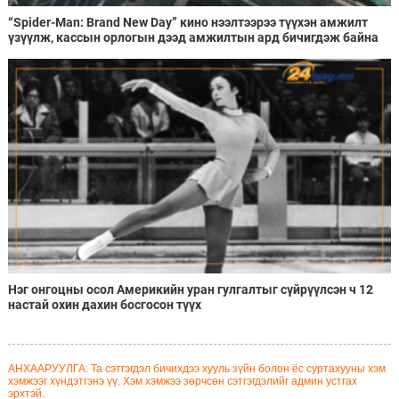
“Spider-Man: Brand New Day” кино нээлтээрээ түүхэн амжилт
үзүүлж, кассын орлогын дээд амжилтын ард бичигдэж байна
Нэг онгоцны осол Америкийн уран гулгалтыг сүйрүүлсэн ч 12
настай охин дахин босгосон түүх
АНХААРУУЛГА: Та сэтгэгдэл бичихдээ хууль зүйн болон ёс суртахууны хэм
хэмжээг хүндэтгэнэ үү. Хэм хэмжээ зөрчсөн сэтгэгдэлийг админ устгах
эрхтэй.