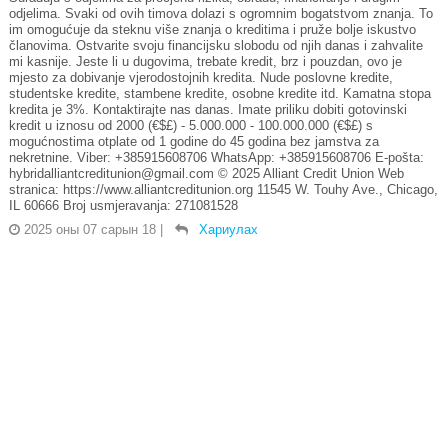
odjelima. Svaki od ovih timova dolazi s ogromnim bogatstvom znanja. To
im omogućuje da steknu više znanja o kreditima i pruže bolje iskustvo
članovima. Ostvarite svoju financijsku slobodu od njih danas i zahvalite
mi kasnije. Jeste li u dugovima, trebate kredit, brz i pouzdan, ovo je
mjesto za dobivanje vjerodostojnih kredita. Nude poslovne kredite,
studentske kredite, stambene kredite, osobne kredite itd. Kamatna stopa
kredita je 3%. Kontaktirajte nas danas. Imate priliku dobiti gotovinski
kredit u iznosu od 2000 (€$£) - 5.000.000 - 100.000.000 (€$£) s
mogućnostima otplate od 1 godine do 45 godina bez jamstva za
nekretnine. Viber: +385915608706 WhatsApp: +385915608706 E-pošta:
hybridalliantcreditunion@gmail.com © 2025 Alliant Credit Union Web
stranica: https://www.alliantcreditunion.org 11545 W. Touhy Ave., Chicago,
IL 60666 Broj usmjeravanja: 271081528
2025 оны 07 сарын 18
|
Хариулах