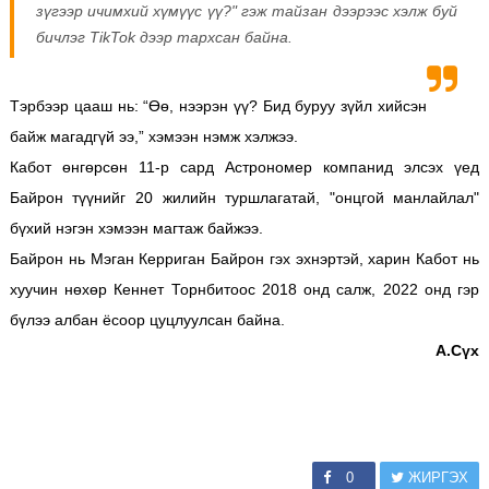
зүгээр ичимхий хүмүүс үү?" гэж тайзан дээрээс хэлж буй
бичлэг TikTok дээр тархсан байна.
Тэрбээр цааш нь: “Өө, нээрэн үү? Бид буруу зүйл хийсэн
байж магадгүй ээ,” хэмээн нэмж хэлжээ.
Кабот өнгөрсөн 11-р сард Астрономер компанид элсэх үед
Байрон түүнийг 20 жилийн туршлагатай, "онцгой манлайлал"
бүхий нэгэн хэмээн магтаж байжээ.
Байрон нь Мэган Керриган Байрон гэх эхнэртэй, харин Кабот нь
хуучин нөхөр Кеннет Торнбитоос 2018 онд салж, 2022 онд гэр
бүлээ албан ёсоор цуцлуулсан байна.
А.Сүх
0
ЖИРГЭХ