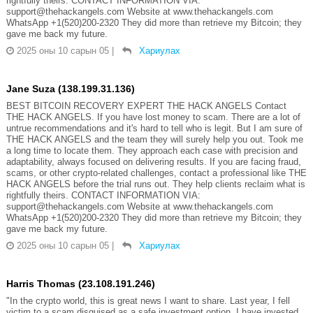
rightfully theirs. CONTACT INFORMATION VIA:
support@thehackangels.com Website at www.thehackangels.com
WhatsApp +1(520)200-2320 They did more than retrieve my Bitcoin; they
gave me back my future.
2025 оны 10 сарын 05
|
Хариулах
Jane Suza (138.199.31.136)
BEST BITCOIN RECOVERY EXPERT THE HACK ANGELS Contact
THE HACK ANGELS. If you have lost money to scam. There are a lot of
untrue recommendations and it's hard to tell who is legit. But I am sure of
THE HACK ANGELS and the team they will surely help you out. Took me
a long time to locate them. They approach each case with precision and
adaptability, always focused on delivering results. If you are facing fraud,
scams, or other crypto-related challenges, contact a professional like THE
HACK ANGELS before the trial runs out. They help clients reclaim what is
rightfully theirs. CONTACT INFORMATION VIA:
support@thehackangels.com Website at www.thehackangels.com
WhatsApp +1(520)200-2320 They did more than retrieve my Bitcoin; they
gave me back my future.
2025 оны 10 сарын 05
|
Хариулах
Harris Thomas (23.108.191.246)
"In the crypto world, this is great news I want to share. Last year, I fell
victim to a scam disguised as a safe investment option. I have invested