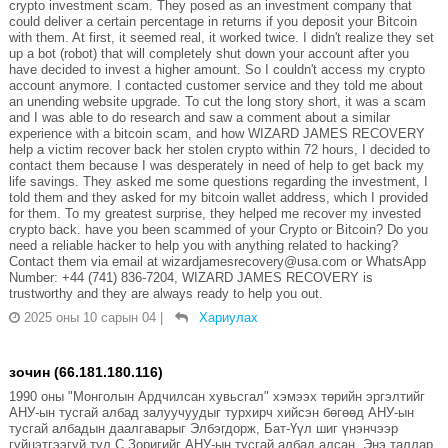
crypto investment scam. They posed as an investment company that
could deliver a certain percentage in returns if you deposit your Bitcoin
with them. At first, it seemed real, it worked twice. I didn't realize they set
up a bot (robot) that will completely shut down your account after you
have decided to invest a higher amount. So I couldn't access my crypto
account anymore. I contacted customer service and they told me about
an unending website upgrade. To cut the long story short, it was a scam
and I was able to do research and saw a comment about a similar
experience with a bitcoin scam, and how WIZARD JAMES RECOVERY
help a victim recover back her stolen crypto within 72 hours, I decided to
contact them because I was desperately in need of help to get back my
life savings. They asked me some questions regarding the investment, I
told them and they asked for my bitcoin wallet address, which I provided
for them. To my greatest surprise, they helped me recover my invested
crypto back. have you been scammed of your Crypto or Bitcoin? Do you
need a reliable hacker to help you with anything related to hacking?
Contact them via email at wizardjamesrecovery@usa.com or WhatsApp
Number: +44 (741) 836-7204, WIZARD JAMES RECOVERY is
trustworthy and they are always ready to help you out.
2025 оны 10 сарын 04
|
Хариулах
зочин (66.181.180.116)
1990 оны "Монголын Ардчилсан хувьсгал" хэмээх төрийн эргэлтийг
АНУ-ын тусгай албад залуучуудыг турхирч хийсэн бөгөөд АНУ-ын
тусгай албадын даалгаварыг Элбэгдорж, Бат-Үүл шиг үнэнчээр
гүйцэтгээгүй тул С.Зоригийг АНУ-ын тусгай албад алсан. Энэ таллар