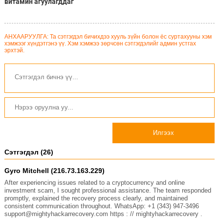
витамин агуулагддаг
АНХААРУУЛГА: Та сэтгэгдэл бичихдээ хууль зүйн болон ёс суртахууны хэм
хэмжээг хүндэтгэнэ үү. Хэм хэмжээ зөрчсөн сэтгэгдэлийг админ устгах
эрхтэй.
Илгээх
Сэтгэгдэл (26)
Gyro Mitchell (216.73.163.229)
After experiencing issues related to a cryptocurrency and online
investment scam, I sought professional assistance. The team responded
promptly, explained the recovery process clearly, and maintained
consistent communication throughout. WhatsApp: +1 (343) 947-3496
support@mightyhackarrecovery.com https : // mightyhackarrecovery .