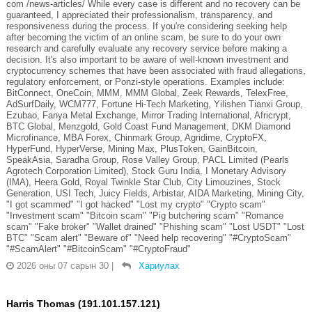
com /news-articles/ While every case is different and no recovery can be
guaranteed, I appreciated their professionalism, transparency, and
responsiveness during the process. If you're considering seeking help
after becoming the victim of an online scam, be sure to do your own
research and carefully evaluate any recovery service before making a
decision. It's also important to be aware of well-known investment and
cryptocurrency schemes that have been associated with fraud allegations,
regulatory enforcement, or Ponzi-style operations. Examples include:
BitConnect, OneCoin, MMM, MMM Global, Zeek Rewards, TelexFree,
AdSurfDaily, WCM777, Fortune Hi-Tech Marketing, Yilishen Tianxi Group,
Ezubao, Fanya Metal Exchange, Mirror Trading International, Africrypt,
BTC Global, Menzgold, Gold Coast Fund Management, DKM Diamond
Microfinance, MBA Forex, Chinmark Group, Agridime, CryptoFX,
HyperFund, HyperVerse, Mining Max, PlusToken, GainBitcoin,
SpeakAsia, Saradha Group, Rose Valley Group, PACL Limited (Pearls
Agrotech Corporation Limited), Stock Guru India, I Monetary Advisory
(IMA), Heera Gold, Royal Twinkle Star Club, City Limouzines, Stock
Generation, USI Tech, Juicy Fields, Arbistar, AIDA Marketing, Mining City,
"I got scammed" "I got hacked" "Lost my crypto" "Crypto scam"
"Investment scam" "Bitcoin scam" "Pig butchering scam" "Romance
scam" "Fake broker" "Wallet drained" "Phishing scam" "Lost USDT" "Lost
BTC" "Scam alert" "Beware of" "Need help recovering" "#CryptoScam"
"#ScamAlert" "#BitcoinScam" "#CryptoFraud"
2026 оны 07 сарын 30
|
Хариулах
Harris Thomas (191.101.157.121)