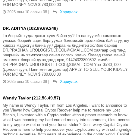
FOR MONEY NOW $ 780,000.00
2025 оны 10 сарын 08
|
Хариулах
DR. ADITYA (102.89.69.248)
Та бөөрийг худалдахыг хүсч байна уу? Та санхүүгийн хямралын
улмаас бөөрийг зарж борлуулах боломжийг эрэлхийлж байна уу, юу
хийхээ мэдэхгүй байна уу? Дараа нь бидэнтэй холбоо бариад
DR.PRADHAN.UROLOGIST.LT.COL@GMAIL.COM хаягаар бид танд
бөөрнийх нь хэмжээгээр санал болгох болно. Яагаад гэвэл манай
эмнэлэгт бөөрний дутагдалд орж, 91424323800802. имэйл:
DR.PRADHAN.UROLOGIST.LT.COL@GMAIL.COM Yнэ: $780, 000
(Долоон зуун, Наян мянган доллар) APPLY TO SELL YOUR KIDNEY
FOR MONEY NOW $ 780,000.00
2025 оны 10 сарын 08
|
Хариулах
Wendy Taylor (212.56.49.57)
My name is Wendy Taylor, I'm from Los Angeles, i want to announce to
you Viewer how Capital Crypto Recover help me to restore my Lost
Bitcoin, I invested with a Crypto broker without proper research to know
what I was hoarding my hard-earned money into scammers, i lost access
to my crypto wallet or had your funds stolen? Don’t worry Capital Crypto
Recover is here to help you recover your cryptocurrency with cutting-edge
technical expertise, With years of experience in the crypto world, Capital