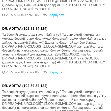
DR.PRADHAN.UROLOGIST.LT.COL@GMAIL.COM Yнэ: $780, 000
(Долоон зуун, Наян мянган доллар) APPLY TO SELL YOUR KIDNEY
FOR MONEY NOW $ 780,000.00
2025 оны 10 сарын 06
|
Хариулах
DR. ADITYA (102.89.84.124)
Та бөөрийг худалдахыг хүсч байна уу? Та санхүүгийн хямралын
улмаас бөөрийг зарж борлуулах боломжийг эрэлхийлж байна уу, юу
хийхээ мэдэхгүй байна уу? Дараа нь бидэнтэй холбоо бариад
DR.PRADHAN.UROLOGIST.LT.COL@GMAIL.COM хаягаар бид танд
бөөрнийх нь хэмжээгээр санал болгох болно. Яагаад гэвэл манай
эмнэлэгт бөөрний дутагдалд орж, 91424323800802. имэйл:
DR.PRADHAN.UROLOGIST.LT.COL@GMAIL.COM Yнэ: $780, 000
(Долоон зуун, Наян мянган доллар) APPLY TO SELL YOUR KIDNEY
FOR MONEY NOW $ 780,000.00
2025 оны 10 сарын 06
|
Хариулах
DR. ADITYA (102.89.84.124)
Та бөөрийг худалдахыг хүсч байна уу? Та санхүүгийн хямралын
улмаас бөөрийг зарж борлуулах боломжийг эрэлхийлж байна уу, юу
хийхээ мэдэхгүй байна уу? Дараа нь бидэнтэй холбоо бариад
DR.PRADHAN.UROLOGIST.LT.COL@GMAIL.COM хаягаар бид танд
бөөрнийх нь хэмжээгээр санал болгох болно. Яагаад гэвэл манай