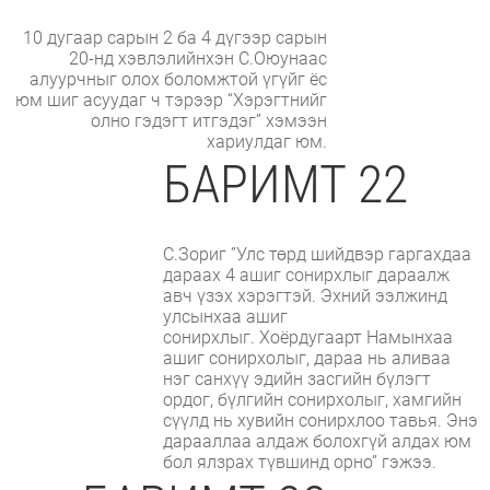
10 дугаар сарын 2 ба 4 дүгээр сарын
20-нд хэвлэлийнхэн С.Оюунаас
алуурчныг олох боломжтой үгүйг ёс
юм шиг асуудаг ч тэрээр “Хэрэгтнийг
олно гэдэгт итгэдэг” хэмээн
хариулдаг юм.
БАРИМТ 22
С.Зориг ”Улс төрд шийдвэр гаргахдаа
дараах 4 ашиг сонирхлыг дараалж
авч үзэх хэрэгтэй. Эхний ээлжинд
улсынхаа ашиг
сонирхлыг. Хоёрдугаарт Намынхаа
ашиг сонирхолыг, дараа нь аливаа
нэг санхүү эдийн засгийн бүлэгт
ордог, бүлгийн сонирхолыг, хамгийн
сүүлд нь хувийн сонирхлоо тавья. Энэ
дарааллаа алдаж болохгүй алдах юм
бол ялзрах түвшинд орно” гэжээ.