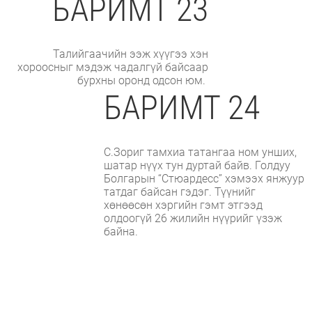
БАРИМТ 23
Талийгаачийн ээж хүүгээ хэн
хороосныг мэдэж чадалгүй байсаар
бурхны оронд одсон юм.
БАРИМТ 24
С.Зориг тамхиа татангаа ном унших,
шатар нүүх тун дуртай байв. Голдуу
Болгарын “Стюардесс” хэмээх янжуур
татдаг байсан гэдэг. Түүнийг
хөнөөсөн хэргийн гэмт этгээд
олдоогүй 26 жилийн нүүрийг үзэж
байна.