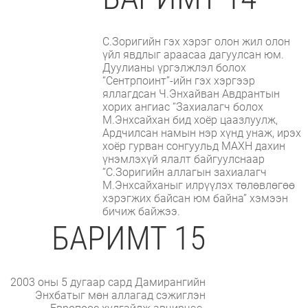
С.Зоригийн гэх хэрэг олон жил олон
үйл явдлыг араасаа дагуулсан юм.
Дуулианы үргэлжлэл болох
“Сентрпоинт”-ийн гэх хэргээр
яллагдсан Ч.Энхайван Авдрантын
хорих ангиас “Захиалагч болох
М.Энхсайхан бид хоёр цаазлуулж,
Ардчилсан намын нэр хүнд унаж, ирэх
хоёр гурван сонгуульд МАХН дахин
үнэмлэхүй ялалт байгуулснаар
“С.Зоригийн аллагын захиалагч
М.Энхсайханыг илрүүлэх төлөвлөгөө
хэрэгжих байсан юм байна” хэмээн
бичиж байжээ.
БАРИМТ 15
2003 оны 5 дугаар сард Дамирангийн
Энхбатыг мөн аллагад сэжиглэн