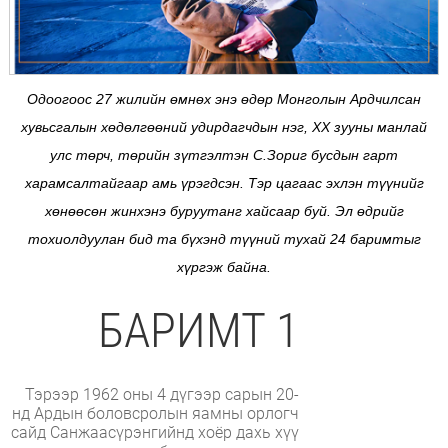
Одоогоос 27 жилийн өмнөх энэ өдөр Монголын Ардчилсан
хувьсгалын хөдөлгөөний удирдагчдын нэг, XX зууны манлай
улс төрч, төрийн зүтгэлтэн С.Зориг бусдын гарт
харамсалтайгаар амь үрэгдсэн. Тэр цагаас эхлэн түүнийг
хөнөөсөн жинхэнэ буруутанг хайсаар буй. Эл өдрийг
тохиолдуулан бид та бүхэнд түүний тухай 24 баримтыг
хүргэж байна.
БАРИМТ 1
Тэрээр 1962 оны 4 дүгээр сарын 20-
нд Ардын боловсролын яамны орлогч
сайд Санжаасүрэнгийнд хоёр дахь хүү