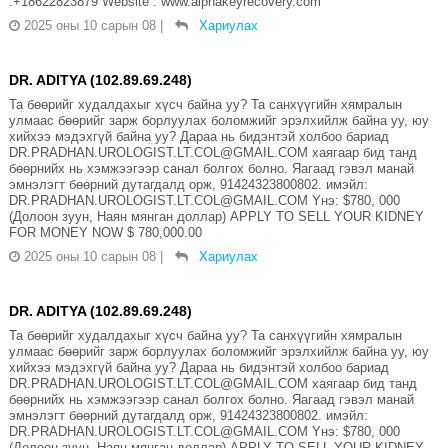
:+18622823879 Website : www.alphakeyrecovery.com
2025 оны 10 сарын 08
|
Хариулах
DR. ADITYA (102.89.69.248)
Та бөөрийг худалдахыг хүсч байна уу? Та санхүүгийн хямралын
улмаас бөөрийг зарж борлуулах боломжийг эрэлхийлж байна уу, юу
хийхээ мэдэхгүй байна уу? Дараа нь бидэнтэй холбоо бариад
DR.PRADHAN.UROLOGIST.LT.COL@GMAIL.COM хаягаар бид танд
бөөрнийх нь хэмжээгээр санал болгох болно. Яагаад гэвэл манай
эмнэлэгт бөөрний дутагдалд орж, 91424323800802. имэйл:
DR.PRADHAN.UROLOGIST.LT.COL@GMAIL.COM Yнэ: $780, 000
(Долоон зуун, Наян мянган доллар) APPLY TO SELL YOUR KIDNEY
FOR MONEY NOW $ 780,000.00
2025 оны 10 сарын 08
|
Хариулах
DR. ADITYA (102.89.69.248)
Та бөөрийг худалдахыг хүсч байна уу? Та санхүүгийн хямралын
улмаас бөөрийг зарж борлуулах боломжийг эрэлхийлж байна уу, юу
хийхээ мэдэхгүй байна уу? Дараа нь бидэнтэй холбоо бариад
DR.PRADHAN.UROLOGIST.LT.COL@GMAIL.COM хаягаар бид танд
бөөрнийх нь хэмжээгээр санал болгох болно. Яагаад гэвэл манай
эмнэлэгт бөөрний дутагдалд орж, 91424323800802. имэйл:
DR.PRADHAN.UROLOGIST.LT.COL@GMAIL.COM Yнэ: $780, 000
(Долоон зуун, Наян мянган доллар) APPLY TO SELL YOUR KIDNEY