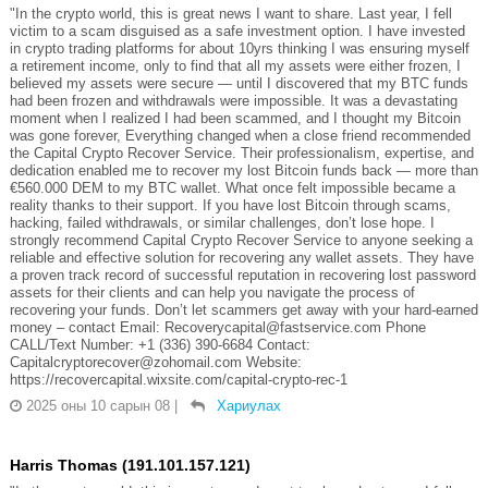
"In the crypto world, this is great news I want to share. Last year, I fell
victim to a scam disguised as a safe investment option. I have invested
in crypto trading platforms for about 10yrs thinking I was ensuring myself
a retirement income, only to find that all my assets were either frozen, I
believed my assets were secure — until I discovered that my BTC funds
had been frozen and withdrawals were impossible. It was a devastating
moment when I realized I had been scammed, and I thought my Bitcoin
was gone forever, Everything changed when a close friend recommended
the Capital Crypto Recover Service. Their professionalism, expertise, and
dedication enabled me to recover my lost Bitcoin funds back — more than
€560.000 DEM to my BTC wallet. What once felt impossible became a
reality thanks to their support. If you have lost Bitcoin through scams,
hacking, failed withdrawals, or similar challenges, don’t lose hope. I
strongly recommend Capital Crypto Recover Service to anyone seeking a
reliable and effective solution for recovering any wallet assets. They have
a proven track record of successful reputation in recovering lost password
assets for their clients and can help you navigate the process of
recovering your funds. Don’t let scammers get away with your hard-earned
money – contact Email: Recoverycapital@fastservice.com Phone
CALL/Text Number: +1 (336) 390-6684 Contact:
Capitalcryptorecover@zohomail.com Website:
https://recovercapital.wixsite.com/capital-crypto-rec-1
2025 оны 10 сарын 08
|
Хариулах
Harris Thomas (191.101.157.121)