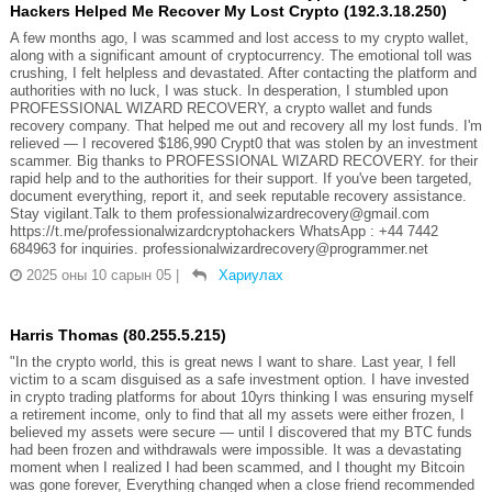
Hackers Helped Me Recover My Lost Crypto (192.3.18.250)
A few months ago, I was scammed and lost access to my crypto wallet,
along with a significant amount of cryptocurrency. The emotional toll was
crushing, I felt helpless and devastated. After contacting the platform and
authorities with no luck, I was stuck. In desperation, I stumbled upon
PROFESSIONAL WIZARD RECOVERY, a crypto wallet and funds
recovery company. That helped me out and recovery all my lost funds. I'm
relieved — I recovered $186,990 Crypt0 that was stolen by an investment
scammer. Big thanks to PROFESSIONAL WIZARD RECOVERY. for their
rapid help and to the authorities for their support. If you've been targeted,
document everything, report it, and seek reputable recovery assistance.
Stay vigilant.Talk to them professionalwizardrecovery@gmail.com
https://t.me/professionalwizardcryptohackers WhatsApp : +44 7442
684963 for inquiries. professionalwizardrecovery@programmer.net
2025 оны 10 сарын 05
|
Хариулах
Harris Thomas (80.255.5.215)
"In the crypto world, this is great news I want to share. Last year, I fell
victim to a scam disguised as a safe investment option. I have invested
in crypto trading platforms for about 10yrs thinking I was ensuring myself
a retirement income, only to find that all my assets were either frozen, I
believed my assets were secure — until I discovered that my BTC funds
had been frozen and withdrawals were impossible. It was a devastating
moment when I realized I had been scammed, and I thought my Bitcoin
was gone forever, Everything changed when a close friend recommended