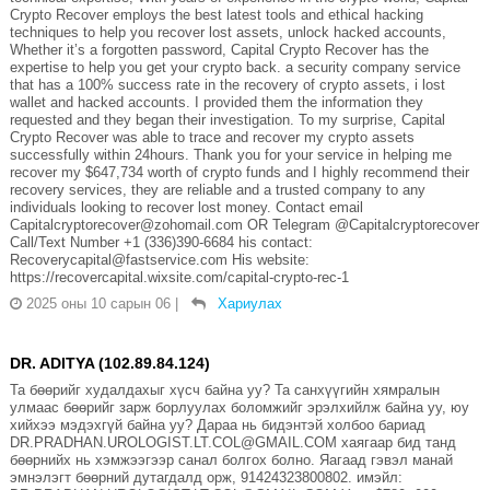
Crypto Recover employs the best latest tools and ethical hacking
techniques to help you recover lost assets, unlock hacked accounts,
Whether it’s a forgotten password, Capital Crypto Recover has the
expertise to help you get your crypto back. a security company service
that has a 100% success rate in the recovery of crypto assets, i lost
wallet and hacked accounts. I provided them the information they
requested and they began their investigation. To my surprise, Capital
Crypto Recover was able to trace and recover my crypto assets
successfully within 24hours. Thank you for your service in helping me
recover my $647,734 worth of crypto funds and I highly recommend their
recovery services, they are reliable and a trusted company to any
individuals looking to recover lost money. Contact email
Capitalcryptorecover@zohomail.com OR Telegram @Capitalcryptorecover
Call/Text Number +1 (336)390-6684 his contact:
Recoverycapital@fastservice.com His website:
https://recovercapital.wixsite.com/capital-crypto-rec-1
2025 оны 10 сарын 06
|
Хариулах
DR. ADITYA (102.89.84.124)
Та бөөрийг худалдахыг хүсч байна уу? Та санхүүгийн хямралын
улмаас бөөрийг зарж борлуулах боломжийг эрэлхийлж байна уу, юу
хийхээ мэдэхгүй байна уу? Дараа нь бидэнтэй холбоо бариад
DR.PRADHAN.UROLOGIST.LT.COL@GMAIL.COM хаягаар бид танд
бөөрнийх нь хэмжээгээр санал болгох болно. Яагаад гэвэл манай
эмнэлэгт бөөрний дутагдалд орж, 91424323800802. имэйл: