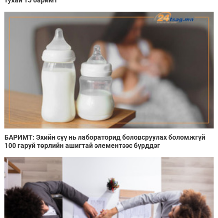
БАРИМТ: Эхийн сүү нь лабораторид боловсруулах боломжгүй
100 гаруй төрлийн ашигтай элементээс бүрддэг