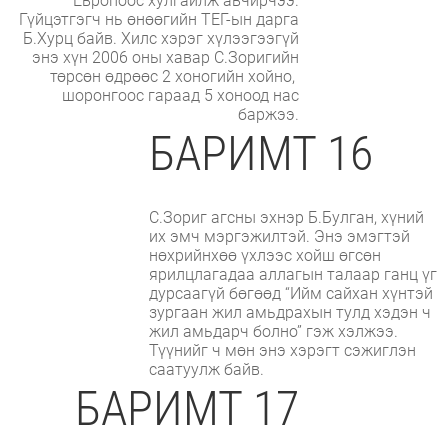
Европоос хулгайлж авчирчээ.
Гүйцэтгэгч нь өнөөгийн ТЕГ-ын дарга
Б.Хурц байв. Хилс хэрэг хүлээгээгүй
энэ хүн 2006 оны хавар С.Зоригийн
төрсөн өдрөөс 2 хоногийн хойно,
шоронгоос гараад 5 хоноод нас
баржээ.
БАРИМТ 16
С.Зориг агсны эхнэр Б.Булган, хүний
их эмч мэргэжилтэй. Энэ эмэгтэй
нөхрийнхөө үхлээс хойш өгсөн
ярилцлагадаа аллагын талаар ганц үг
дурсаагүй бөгөөд “Ийм сайхан хүнтэй
зургаан жил амьдрахын тулд хэдэн ч
жил амьдарч болно” гэж хэлжээ.
Түүнийг ч мөн энэ хэрэгт сэжиглэн
саатуулж байв.
БАРИМТ 17