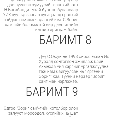
дэвшүүлсэн хүмүүсийг ерөнхийлөгч
Н.Багабанди тухай бүрт нь буцаасаар
УИХ хуульд заасан хугацаанд ерөнхий
сайдыг томилж чадаагүй юм. С.Зориг
хамгийн боломжтой нэр дэвшигчийн
нэгээр яригдаж байв.
БАРИМТ 8
Дүү С.Оюун нь 1998 оноос эхлэн Их
Хуралд сонгогдон ажиллаж байв.
Ахынхаа үйл хэргийг үргэлжлүүлнэ
гэж нам байгуулсан нь “Иргэний
Зориг” юм. Түүний нэрээр “Зориг”
санг мөн нэрлэжээ.
БАРИМТ 9
Өдгөө "Зориг сан"-гийн хөтөлбөр олон
залууст мөрөөдөл, хүслийнх нь шат