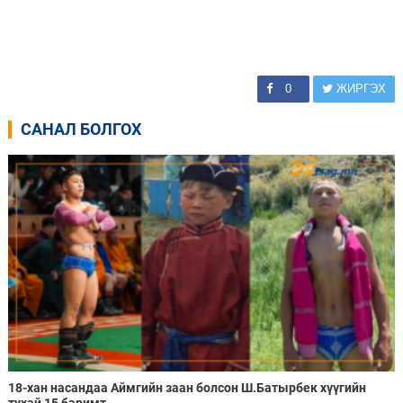
0
ЖИРГЭХ
САНАЛ БОЛГОХ
18-хан насандаа Аймгийн заан болсон Ш.Батырбек хүүгийн
тухай 15 баримт