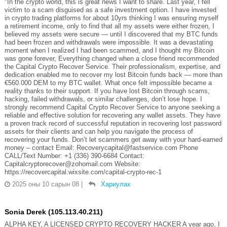
"In the crypto world, this is great news I want to share. Last year, I fell
victim to a scam disguised as a safe investment option. I have invested
in crypto trading platforms for about 10yrs thinking I was ensuring myself
a retirement income, only to find that all my assets were either frozen, I
believed my assets were secure — until I discovered that my BTC funds
had been frozen and withdrawals were impossible. It was a devastating
moment when I realized I had been scammed, and I thought my Bitcoin
was gone forever, Everything changed when a close friend recommended
the Capital Crypto Recover Service. Their professionalism, expertise, and
dedication enabled me to recover my lost Bitcoin funds back — more than
€560.000 DEM to my BTC wallet. What once felt impossible became a
reality thanks to their support. If you have lost Bitcoin through scams,
hacking, failed withdrawals, or similar challenges, don’t lose hope. I
strongly recommend Capital Crypto Recover Service to anyone seeking a
reliable and effective solution for recovering any wallet assets. They have
a proven track record of successful reputation in recovering lost password
assets for their clients and can help you navigate the process of
recovering your funds. Don’t let scammers get away with your hard-earned
money – contact Email: Recoverycapital@fastservice.com Phone
CALL/Text Number: +1 (336) 390-6684 Contact:
Capitalcryptorecover@zohomail.com Website:
https://recovercapital.wixsite.com/capital-crypto-rec-1
2025 оны 10 сарын 08
|
Хариулах
Sonia Derek (105.113.40.211)
ALPHA KEY, A LICENSED CRYPTO RECOVERY HACKER A year ago, I