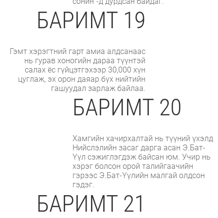
сонин"-д дурдсан байдаг.
БАРИМТ 19
Гэмт хэрэгтний гарт амиа алдсанаас
нь гурав хоногийн дараа түүнтэй
салах ёс гүйцэтгэхээр 30,000 хүн
цуглаж, эх орон даяар бүх нийтийн
гашуудал зарлаж байлаа.
БАРИМТ 20
Хамгийн хачирхалтай нь түүний үхэлд
Нийслэлийн засаг дарга асан Э.Бат-
Үүл сэжиглэгдэж байсан юм. Учир нь
хэрэг болсон орой талийгаачийн
гэрээс Э.Бат-Үүлийн малгай олдсон
гэдэг.
БАРИМТ 21