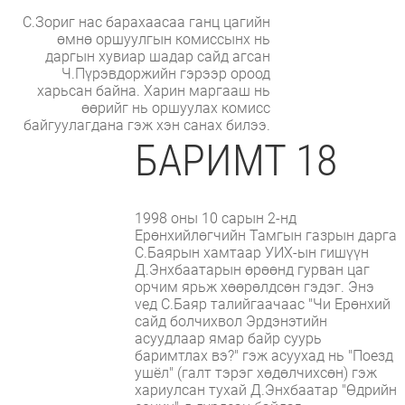
С.Зориг нас барахаасаа ганц цагийн
өмнө оршуулгын комиссынх нь
даргын хувиар шадар сайд агсан
Ч.Пүрэвдоржийн гэрээр ороод
харьсан байна. Харин маргааш нь
өөрийг нь оршуулах комисс
байгуулагдана гэж хэн санах билээ.
БАРИМТ 18
1998 оны 10 сарын 2-нд
Ерөнхийлөгчийн Тамгын газрын дарга
С.Баярын хамтаар УИХ-ын гишүүн
Д.Энхбаатарын өрөөнд гурван цаг
орчим ярьж хөөрөлдсөн гэдэг. Энэ
vед С.Баяр талийгаачаас "Чи Ерөнхий
сайд болчихвол Эрдэнэтийн
асуудлаар ямар байр суурь
баримтлах вэ?" гэж асуухад нь "Поезд
ушёл" (галт тэрэг хөдөлчихсөн) гэж
хариулсан тухай Д.Энхбаатар "Өдрийн