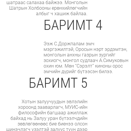
шатраас салахаа байжээ. Монголын
Шатрын Холбооны ерөнхийлөгчийн
албыг ч хашиж байлаа.
БАРИМТ 4
Ээж С.Доржпалам эмч
мэргэжилтэй, Оросын нэрт эрдэмтэн,
монголын анхны газрын зургийг
зохиогч, монгол судлаач А.Симуковын
охин юм. Мөн “Сэрэлт” киноны орос
эмчийн дүрийг бүтээсэн билээ.
БАРИМТ 5
Хотын залуучуудын эвлэлийн
хороонд зааварлагч, МУИС-ийн
философийн багшаар ажиллаж
байхад нь Залуу уран бүтээлчдийн
зөвлөгөөнөөс бие биенээ олсон
шинэчлэгч үзэлтэй залуус түүн дээр