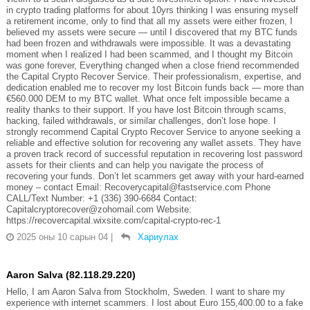
in crypto trading platforms for about 10yrs thinking I was ensuring myself
a retirement income, only to find that all my assets were either frozen, I
believed my assets were secure — until I discovered that my BTC funds
had been frozen and withdrawals were impossible. It was a devastating
moment when I realized I had been scammed, and I thought my Bitcoin
was gone forever, Everything changed when a close friend recommended
the Capital Crypto Recover Service. Their professionalism, expertise, and
dedication enabled me to recover my lost Bitcoin funds back — more than
€560.000 DEM to my BTC wallet. What once felt impossible became a
reality thanks to their support. If you have lost Bitcoin through scams,
hacking, failed withdrawals, or similar challenges, don’t lose hope. I
strongly recommend Capital Crypto Recover Service to anyone seeking a
reliable and effective solution for recovering any wallet assets. They have
a proven track record of successful reputation in recovering lost password
assets for their clients and can help you navigate the process of
recovering your funds. Don’t let scammers get away with your hard-earned
money – contact Email: Recoverycapital@fastservice.com Phone
CALL/Text Number: +1 (336) 390-6684 Contact:
Capitalcryptorecover@zohomail.com Website:
https://recovercapital.wixsite.com/capital-crypto-rec-1
2025 оны 10 сарын 04
|
Хариулах
Aaron Salva (82.118.29.220)
Hello, I am Aaron Salva from Stockholm, Sweden. I want to share my
experience with internet scammers. I lost about Euro 155,400.00 to a fake