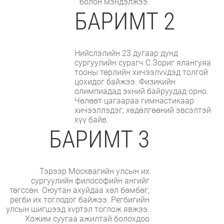
болон мэндэлжээ.
БАРИМТ 2
Нийслэлийн 23 дугаар дунд
сургуулийн сурагч С.Зориг ялангуяа
тооны төрлийн хичээлvvдэд толгой
цохидог байжээ. Физикийн
олимпиадад эхний байруудад орно.
Чөлөөт цагаараа гимнастикаар
хичээллэдэг, хөдөлгөөний эвсэлтэй
хүү байв.
БАРИМТ 3
Тэрээр Москвагийн улсын их
сургуулийн философийн ангийг
төгссөн. Оюутан ахуйдаа хөл бөмбөг,
регби их тоглодог байжээ. Регбигийн
улсын шигшээд хvртэл тоглож явжээ.
Хожим суугаа ажилтай болохдоо