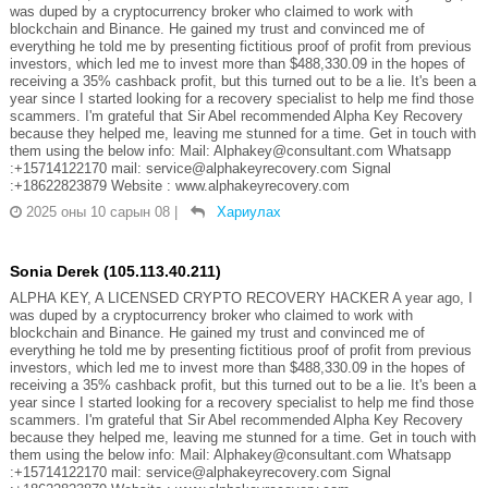
was duped by a cryptocurrency broker who claimed to work with
blockchain and Binance. He gained my trust and convinced me of
everything he told me by presenting fictitious proof of profit from previous
investors, which led me to invest more than $488,330.09 in the hopes of
receiving a 35% cashback profit, but this turned out to be a lie. It's been a
year since I started looking for a recovery specialist to help me find those
scammers. I'm grateful that Sir Abel recommended Alpha Key Recovery
because they helped me, leaving me stunned for a time. Get in touch with
them using the below info: Mail: Alphakey@consultant.com Whatsapp
:+15714122170 mail: service@alphakeyrecovery.com Signal
:+18622823879 Website : www.alphakeyrecovery.com
2025 оны 10 сарын 08
|
Хариулах
Sonia Derek (105.113.40.211)
ALPHA KEY, A LICENSED CRYPTO RECOVERY HACKER A year ago, I
was duped by a cryptocurrency broker who claimed to work with
blockchain and Binance. He gained my trust and convinced me of
everything he told me by presenting fictitious proof of profit from previous
investors, which led me to invest more than $488,330.09 in the hopes of
receiving a 35% cashback profit, but this turned out to be a lie. It's been a
year since I started looking for a recovery specialist to help me find those
scammers. I'm grateful that Sir Abel recommended Alpha Key Recovery
because they helped me, leaving me stunned for a time. Get in touch with
them using the below info: Mail: Alphakey@consultant.com Whatsapp
:+15714122170 mail: service@alphakeyrecovery.com Signal