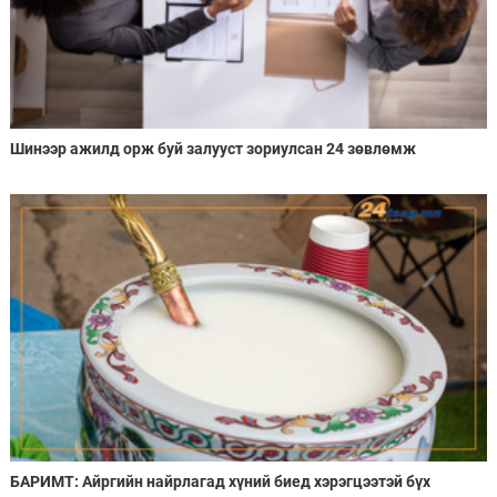
Шинээр ажилд орж буй залууст зориулсан 24 зөвлөмж
БАРИМТ: Айргийн найрлагад хүний биед хэрэгцээтэй бүх