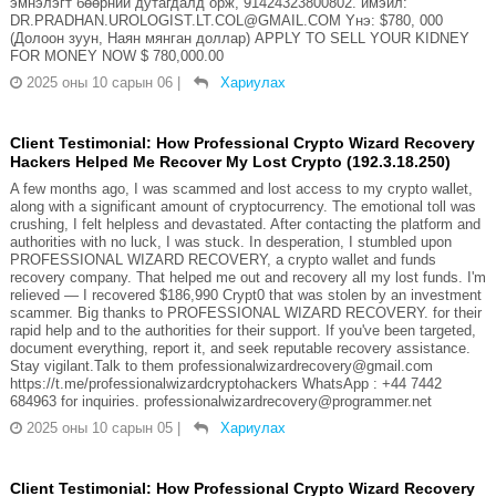
эмнэлэгт бөөрний дутагдалд орж, 91424323800802. имэйл:
DR.PRADHAN.UROLOGIST.LT.COL@GMAIL.COM Yнэ: $780, 000
(Долоон зуун, Наян мянган доллар) APPLY TO SELL YOUR KIDNEY
FOR MONEY NOW $ 780,000.00
2025 оны 10 сарын 06
|
Хариулах
Client Testimonial: How Professional Crypto Wizard Recovery
Hackers Helped Me Recover My Lost Crypto (192.3.18.250)
A few months ago, I was scammed and lost access to my crypto wallet,
along with a significant amount of cryptocurrency. The emotional toll was
crushing, I felt helpless and devastated. After contacting the platform and
authorities with no luck, I was stuck. In desperation, I stumbled upon
PROFESSIONAL WIZARD RECOVERY, a crypto wallet and funds
recovery company. That helped me out and recovery all my lost funds. I'm
relieved — I recovered $186,990 Crypt0 that was stolen by an investment
scammer. Big thanks to PROFESSIONAL WIZARD RECOVERY. for their
rapid help and to the authorities for their support. If you've been targeted,
document everything, report it, and seek reputable recovery assistance.
Stay vigilant.Talk to them professionalwizardrecovery@gmail.com
https://t.me/professionalwizardcryptohackers WhatsApp : +44 7442
684963 for inquiries. professionalwizardrecovery@programmer.net
2025 оны 10 сарын 05
|
Хариулах
Client Testimonial: How Professional Crypto Wizard Recovery