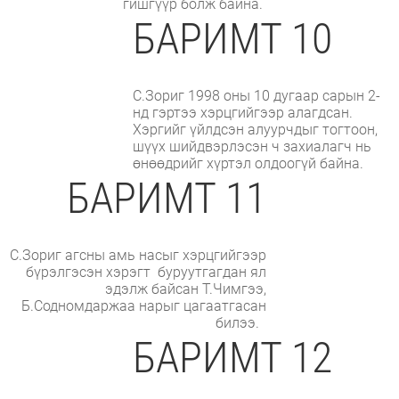
гишгүүр болж байна.
БАРИМТ 10
С.Зориг 1998 оны 10 дугаар сарын 2-
нд гэртээ хэрцгийгээр алагдсан.
Хэргийг үйлдсэн алуурчдыг тогтоон,
шүүх шийдвэрлэсэн ч захиалагч нь
өнөөдрийг хүртэл олдоогүй байна.
БАРИМТ 11
С.Зориг агсны амь насыг хэрцгийгээр
бүрэлгэсэн хэрэгт буруутгагдан ял
эдэлж байсан Т.Чимгээ,
Б.Содномдаржаа нарыг цагаатгасан
билээ.
БАРИМТ 12