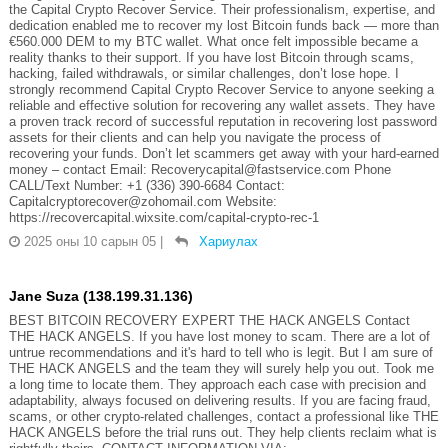
the Capital Crypto Recover Service. Their professionalism, expertise, and
dedication enabled me to recover my lost Bitcoin funds back — more than
€560.000 DEM to my BTC wallet. What once felt impossible became a
reality thanks to their support. If you have lost Bitcoin through scams,
hacking, failed withdrawals, or similar challenges, don’t lose hope. I
strongly recommend Capital Crypto Recover Service to anyone seeking a
reliable and effective solution for recovering any wallet assets. They have
a proven track record of successful reputation in recovering lost password
assets for their clients and can help you navigate the process of
recovering your funds. Don’t let scammers get away with your hard-earned
money – contact Email: Recoverycapital@fastservice.com Phone
CALL/Text Number: +1 (336) 390-6684 Contact:
Capitalcryptorecover@zohomail.com Website:
https://recovercapital.wixsite.com/capital-crypto-rec-1
2025 оны 10 сарын 05
|
Хариулах
Jane Suza (138.199.31.136)
BEST BITCOIN RECOVERY EXPERT THE HACK ANGELS Contact
THE HACK ANGELS. If you have lost money to scam. There are a lot of
untrue recommendations and it's hard to tell who is legit. But I am sure of
THE HACK ANGELS and the team they will surely help you out. Took me
a long time to locate them. They approach each case with precision and
adaptability, always focused on delivering results. If you are facing fraud,
scams, or other crypto-related challenges, contact a professional like THE
HACK ANGELS before the trial runs out. They help clients reclaim what is