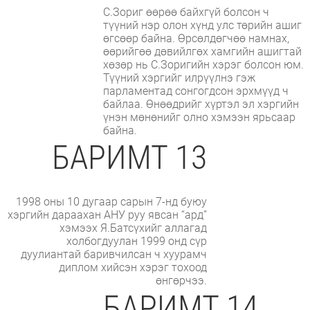
С.Зориг өөрөө байхгүй болсон ч
түүний нэр олон хүнд улс төрийн ашиг
өгсөөр байна. Өрсөлдөгчөө намнах,
өөрийгөө дөвийлгөх хамгийн ашигтай
хөзөр нь С.Зоригийн хэрэг болсон юм.
Түүний хэргийг илрүүлнэ гэж
парламентад сонгогдсон эрхмүүд ч
байлаа. Өнөөдрийг хүртэл эл хэргийн
үнэн мөнөнийг олно хэмээн ярьсаар
байна.
БАРИМТ 13
1998 оны 10 дугаар сарын 7-нд буюу
хэргийн дараахан АНУ руу явсан “ард”
хэмээх Я.Батсүхийг аллагад
холбогдуулан 1999 онд сүр
дуулиантай баривчилсан ч хуурамч
диплом хийсэн хэрэг тохоод
өнгөрчээ.
БАРИМТ 14