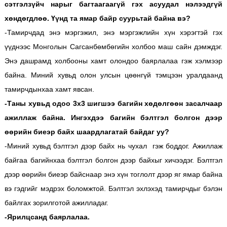
сэтгэлзүйч нарыг багтаагаагүй гэх асуудал нэлээдгүй
хөндөгдлөө. Үүнд та ямар байр суурьтай байна вэ?
-Тамирчдад энэ мэргэжил, энэ мэргэжлийн хүн хэрэгтэй гэх
үүднээс Монголын Сагсанбөмбөгийн холбоо маш сайн дэмждэг.
Энэ дашрамд холбооны хамт олондоо баярлалаа гэж хэлмээр
байна. Миний хувьд олон улсын цөөнгүй тэмцээн уралдаанд
тамирчдынхаа хамт явсан.
-Таны хувьд одоо 3х3 шигшээ багийн хөдөлгөөн засалчаар
ажиллаж байна. Ингэхдээ багийн бэлтгэл болгон дээр
өөрийн биеэр байх шаардлагатай байдаг уу?
-Миний хувьд бэлтгэл дээр байх нь чухал гэж боддог. Ажиллаж
байгаа багийнхаа бэлтгэл болгон дээр байхыг хичээдэг. Бэлтгэл
дээр өөрийн биеэр байснаар энэ хүн тоглолт дээр яг ямар байна
вэ гэдгийг мэдрэх боломжтой. Бэлтгэл эхлэхэд тамирчдыг бэлэн
байлгах зорилготой ажилладаг.
-Ярилцсанд баярлалаа.