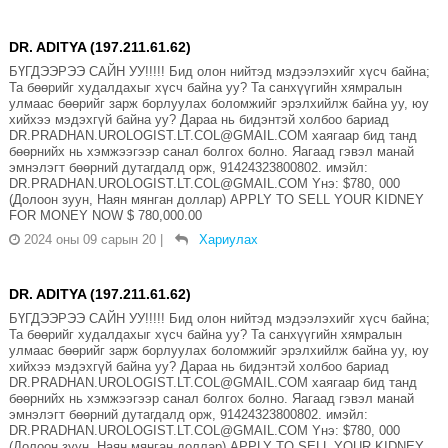
DR. ADITYA (197.211.61.62)
БҮГДЭЭРЭЭ САЙН УУ!!!!! Бид олон нийтэд мэдээлэхийг хүсч байна;
Та бөөрийг худалдахыг хүсч байна уу? Та санхүүгийн хямралын
улмаас бөөрийг зарж борлуулах боломжийг эрэлхийлж байна уу, юу
хийхээ мэдэхгүй байна уу? Дараа нь бидэнтэй холбоо бариад
DR.PRADHAN.UROLOGIST.LT.COL@GMAIL.COM хаягаар бид танд
бөөрнийх нь хэмжээгээр санал болгох болно. Яагаад гэвэл манай
эмнэлэгт бөөрний дутагдалд орж, 91424323800802. имэйл:
DR.PRADHAN.UROLOGIST.LT.COL@GMAIL.COM Yнэ: $780, 000
(Долоон зуун, Наян мянган доллар) APPLY TO SELL YOUR KIDNEY
FOR MONEY NOW $ 780,000.00
2024 оны 09 сарын 20
|
Хариулах
DR. ADITYA (197.211.61.62)
БҮГДЭЭРЭЭ САЙН УУ!!!!! Бид олон нийтэд мэдээлэхийг хүсч байна;
Та бөөрийг худалдахыг хүсч байна уу? Та санхүүгийн хямралын
улмаас бөөрийг зарж борлуулах боломжийг эрэлхийлж байна уу, юу
хийхээ мэдэхгүй байна уу? Дараа нь бидэнтэй холбоо бариад
DR.PRADHAN.UROLOGIST.LT.COL@GMAIL.COM хаягаар бид танд
бөөрнийх нь хэмжээгээр санал болгох болно. Яагаад гэвэл манай
эмнэлэгт бөөрний дутагдалд орж, 91424323800802. имэйл:
DR.PRADHAN.UROLOGIST.LT.COL@GMAIL.COM Yнэ: $780, 000
(Долоон зуун, Наян мянган доллар) APPLY TO SELL YOUR KIDNEY