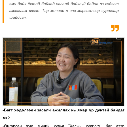
эмч байх ёстой байхад яагаад байхгүй байна вэ гэдэгт
эмзэглэж явсан. Тэр мөчөөс л энэ мэргэжлээр сурахаар
шийдсэн.
-Багт хөдөлгөөн засалч ажиллах нь ямар үр дүнтэй байдаг
вэ?
-Өнгөрсөн жил миний хувьд "Хасын хүлгүүд" баг дээр