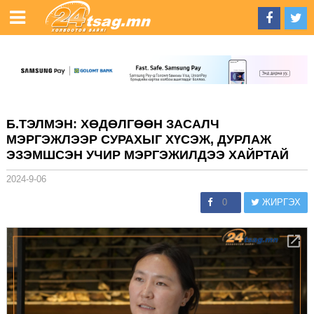
Б.ТЭЛМЭН: ХӨДӨЛГӨӨН ЗАСАЛЧ
МЭРГЭЖЛЭЭР СУРАХЫГ ХҮСЭЖ, ДУРЛАЖ
ЭЗЭМШСЭН УЧИР МЭРГЭЖИЛДЭЭ ХАЙРТАЙ
2024-9-06
0
ЖИРГЭХ