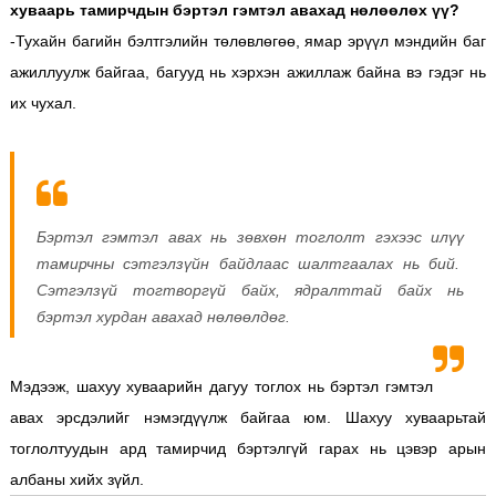
хуваарь тамирчдын бэртэл гэмтэл авахад нөлөөлөх үү?
-Тухайн багийн бэлтгэлийн төлөвлөгөө, ямар эрүүл мэндийн баг
ажиллуулж байгаа, багууд нь хэрхэн ажиллаж байна вэ гэдэг нь
их чухал.
Бэртэл гэмтэл авах нь зөвхөн тоглолт гэхээс илүү
тамирчны сэтгэлзүйн байдлаас шалтгаалах нь бий.
Сэтгэлзүй тогтворгүй байх, ядралттай байх нь
бэртэл хурдан авахад нөлөөлдөг.
Мэдээж, шахуу хуваарийн дагуу тоглох нь бэртэл гэмтэл
авах эрсдэлийг нэмэгдүүлж байгаа юм. Шахуу хуваарьтай
тоглолтуудын ард тамирчид бэртэлгүй гарах нь цэвэр арын
албаны хийх зүйл.