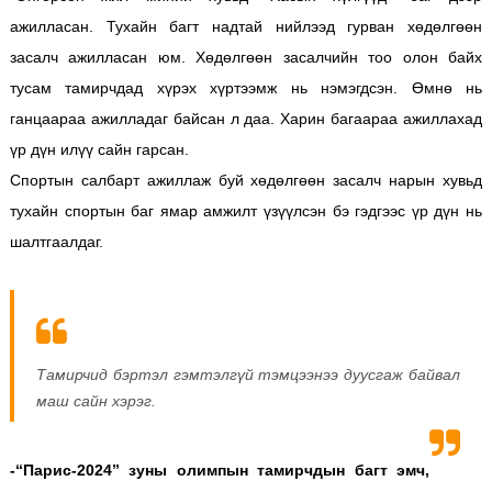
ажилласан. Тухайн багт надтай нийлээд гурван хөдөлгөөн
засалч ажилласан юм. Хөдөлгөөн засалчийн тоо олон байх
тусам тамирчдад хүрэх хүртээмж нь нэмэгдсэн. Өмнө нь
ганцаараа ажилладаг байсан л даа. Харин багаараа ажиллахад
үр дүн илүү сайн гарсан.
Спортын салбарт ажиллаж буй хөдөлгөөн засалч нарын хувьд
тухайн спортын баг ямар амжилт үзүүлсэн бэ гэдгээс үр дүн нь
шалтгаалдаг.
Тамирчид бэртэл гэмтэлгүй тэмцээнээ дуусгаж байвал
маш сайн хэрэг.
-“Парис-2024” зуны олимпын тамирчдын багт эмч,