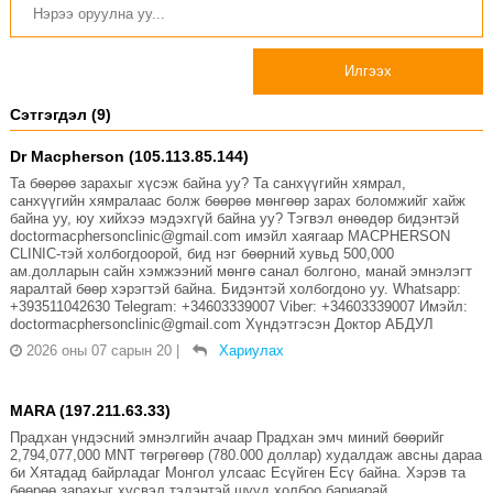
Илгээх
Сэтгэгдэл (9)
Dr Macpherson (105.113.85.144)
Та бөөрөө зарахыг хүсэж байна уу? Та санхүүгийн хямрал,
санхүүгийн хямралаас болж бөөрөө мөнгөөр зарах боломжийг хайж
байна уу, юу хийхээ мэдэхгүй байна уу? Тэгвэл өнөөдөр бидэнтэй
doctormacphersonclinic@gmail.com имэйл хаягаар MACPHERSON
CLINIC-тэй холбогдоорой, бид нэг бөөрний хувьд 500,000
ам.долларын сайн хэмжээний мөнгө санал болгоно, манай эмнэлэгт
яаралтай бөөр хэрэгтэй байна. Бидэнтэй холбогдоно уу. Whatsapp:
+393511042630 Telegram: +34603339007 Viber: +34603339007 Имэйл:
doctormacphersonclinic@gmail.com Хүндэтгэсэн Доктор АБДУЛ
2026 оны 07 сарын 20
|
Хариулах
MARA (197.211.63.33)
Прадхан үндэсний эмнэлгийн ачаар Прадхан эмч миний бөөрийг
2,794,077,000 MNT төгрөгөөр (780.000 доллар) худалдаж авсны дараа
би Хятадад байрладаг Монгол улсаас Есүйген Есү байна. Хэрэв та
бөөрөө зарахыг хүсвэл тэдэнтэй шууд холбоо бариарай