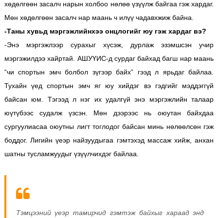
хөдөлгөөн засалч нарын холбоо нөлөө үзүүлж байгаа гэж хардаг.
Мөн хөдөлгөөн засалч нар маань ч илүү чадавхжиж байна.
-Таны хувьд мэргэжлийнхээ онцлогийг юу гэж хардаг вэ?
-Энэ мэргэжлээр сурахыг хүсэж, дурлаж эзэмшсэн учир
мэргэжилдээ хайртай. АШУҮИС-д сурдаг байхад багш нар маань
“чи спортын эмч болбол зүгээр байх” гээд л ярьдаг байлаа.
Тухайн үед спортын эмч яг юу хийдэг вэ гэдгийг мэддэггүй
байсан юм. Тэгээд л нэг их удалгүй энэ мэргэжлийн талаар
юүтүбээс судалж үзсэн. Мөн дээрээс нь оюутан байхдаа
сургуулиасаа оюутны лигт тоглодог байсан минь нөлөөлсөн гэж
боддог. Лигийн үеэр найзуудыгаа гэмтэхэд массаж хийж, анхан
шатны тусламжуудыг үзүүлчихдэг байлаа.
Тэмцээний үеэр тамирчид гэмтэж байхыг хараад энд