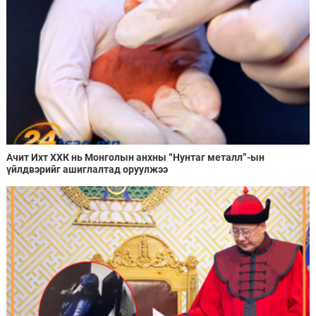
Ачит Ихт ХХК нь Монголын анхны “Нунтаг металл”-ын
үйлдвэрийг ашиглалтад оруулжээ