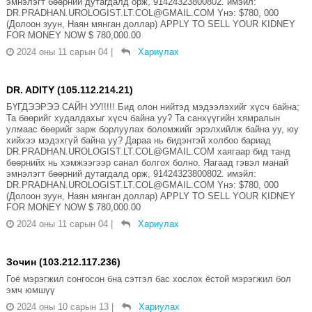
эмнэлэгт бөөрний дутагдалд орж, 91424323800802. имэйл:
DR.PRADHAN.UROLOGIST.LT.COL@GMAIL.COM Yнэ: $780, 000
(Долоон зуун, Наян мянган доллар) APPLY TO SELL YOUR KIDNEY
FOR MONEY NOW $ 780,000.00
2024 оны 11 сарын 04
|
Хариулах
DR. ADITY (105.112.214.21)
БҮГДЭЭРЭЭ САЙН УУ!!!!! Бид олон нийтэд мэдээлэхийг хүсч байна;
Та бөөрийг худалдахыг хүсч байна уу? Та санхүүгийн хямралын
улмаас бөөрийг зарж борлуулах боломжийг эрэлхийлж байна уу, юу
хийхээ мэдэхгүй байна уу? Дараа нь бидэнтэй холбоо бариад
DR.PRADHAN.UROLOGIST.LT.COL@GMAIL.COM хаягаар бид танд
бөөрнийх нь хэмжээгээр санал болгох болно. Яагаад гэвэл манай
эмнэлэгт бөөрний дутагдалд орж, 91424323800802. имэйл:
DR.PRADHAN.UROLOGIST.LT.COL@GMAIL.COM Yнэ: $780, 000
(Долоон зуун, Наян мянган доллар) APPLY TO SELL YOUR KIDNEY
FOR MONEY NOW $ 780,000.00
2024 оны 11 сарын 04
|
Хариулах
Зочин (103.212.117.236)
Гоё мэрэгжил сонгосон бна сэтгэл бас хослох ёстой мэрэгжил бол
эмч юмшүү
2024 оны 10 сарын 13
|
Хариулах