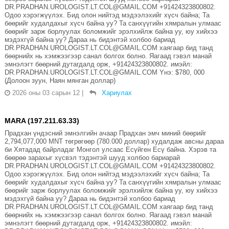
DR.PRADHAN.UROLOGIST.LT.COL@GMAIL.COM +91424323800802.
Одоо хэрэгжүүлэх. Бид олон нийтэд мэдээлэхийг хүсч байна; Та
бөөрийг худалдахыг хүсч байна уу? Та санхүүгийн хямралын улмаас
бөөрийг зарж борлуулах боломжийг эрэлхийлж байна уу, юу хийхээ
мэдэхгүй байна уу? Дараа нь бидэнтэй холбоо бариад
DR.PRADHAN.UROLOGIST.LT.COL@GMAIL.COM хаягаар бид танд
бөөрнийх нь хэмжээгээр санал болгох болно. Яагаад гэвэл манай
эмнэлэгт бөөрний дутагдалд орж, +91424323800802. имэйл:
DR.PRADHAN.UROLOGIST.LT.COL@GMAIL.COM Yнэ: $780, 000
(Долоон зуун, Наян мянган доллар)
2026 оны 03 сарын 12
|
Хариулах
MARA (197.211.63.33)
Прадхан үндэсний эмнэлгийн ачаар Прадхан эмч миний бөөрийг
2,794,077,000 MNT төгрөгөөр (780.000 доллар) худалдаж авсны дараа
би Хятадад байрладаг Монгол улсаас Есүйген Есү байна. Хэрэв та
бөөрөө зарахыг хүсвэл тэдэнтэй шууд холбоо бариарай
DR.PRADHAN.UROLOGIST.LT.COL@GMAIL.COM +91424323800802.
Одоо хэрэгжүүлэх. Бид олон нийтэд мэдээлэхийг хүсч байна; Та
бөөрийг худалдахыг хүсч байна уу? Та санхүүгийн хямралын улмаас
бөөрийг зарж борлуулах боломжийг эрэлхийлж байна уу, юу хийхээ
мэдэхгүй байна уу? Дараа нь бидэнтэй холбоо бариад
DR.PRADHAN.UROLOGIST.LT.COL@GMAIL.COM хаягаар бид танд
бөөрнийх нь хэмжээгээр санал болгох болно. Яагаад гэвэл манай
эмнэлэгт бөөрний дутагдалд орж, +91424323800802. имэйл: