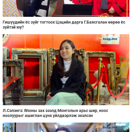
Гишүүдийн ёс зүйг тогтоох Цэцийн дарга Г.Баясгалан өөрөө ёс
зүйтэй юу?
Л.Сэлэнгэ: Японы зах зээлд Монголын арьс шир, ноос
ноолуурыг ашиглан цүнх үйлдвэрлэж эхэлсэн