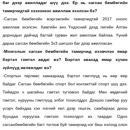
баг дээр ажилладаг шүү дээ. Ер нь сагсан бөмбөгийн
тамирчидтай хэзээнээс ажиллаж эхэлсэн бэ?
-Сагсан бөмбөгийн мэргэжлийн тамирчидтай 2017 оноос
ажиллаж эхэлсэн. Хамгийн анх Үндэсний дээд лигийн Алтан
дорнодын дайчид багтай гурван жил ажиллаж байлаа. Үүний
дараа сагсан бөмбөгийн 3х3 шигшээ баг дээр ажилласан.
-Монголын сагсан бөмбөгийн тамирчид ихэвчлэн ямар
бэртэл гэмтэл авдаг вэ? Бэртэл авахад ямар хүчин
зүйлүүд нөлөөлдөг вэ?
-Спортын төрлөөс хамаараад бэртэл гэмтлүүд нь өөр өөр
байдаг. Сагсан бөмбөгийн спорт бол контакттай спорт шүү дээ.
Тиймдээ ч шагайны гэмтэл түгээмэл байдаг. Мөн өвдөгний
гэмтэл, нурууны гэмтлүүд элбэг тохиолддог. Дээшээ самбар руу
үсэрч байхдаа хэн нэгний хөл дээр гишгэх, самбараас доош
буухдаа нуруугаа гэмтээх тохиолдол их таардаг.
Одоо
сагсанбөмбөгийн багт тоглож буй тамирчид нэг биш нэлээд олон