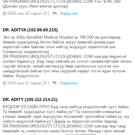
DR.PRADHAN.UROLOGIST.LT.COL@GMAIL.COM Yнэ: $780, 000
(Долоон зуун, Наян мянган доллар)
2026 оны 03 сарын 12
|
Хариулах
DR. ADITYA (102.89.69.215)
Энэ нь Adity Apradhan Medical Hospital нь 780,000 ам.доллараар
бөөрөө худалдахад бэлэн байгаа эрүүл бөөрний доноруудыг
яаралтай хайж байгааг олон нийтэд мэдэгдэх зорилготой юм.
Сонирхсон хандивлагчид
DR.PRADHAN.UROLOGIST.LT.COL@GMAIL.COM хаягаар бидэнтэй
холбоо барина уу. Бид танд хамгийн их сэтгэл ханамжтай байх болно
гэдгийг баталж, манай өвчтөнүүд бөөр шилжүүлэн суулгах нэн
шаардлагатай байгаа тул таны шуурхай хариуг тэсэн ядан хүлээж
байна. Хүндэтгэсэн.
2024 оны 11 сарын 20
|
Хариулах
DR. ADITY (105.112.214.21)
БҮГДЭЭРЭЭ САЙН УУ!!!!! Бид олон нийтэд мэдээлэхийг хүсч байна;
Та бөөрийг худалдахыг хүсч байна уу? Та санхүүгийн хямралын
улмаас бөөрийг зарж борлуулах боломжийг эрэлхийлж байна уу, юу
хийхээ мэдэхгүй байна уу? Дараа нь бидэнтэй холбоо бариад
DR.PRADHAN.UROLOGIST.LT.COL@GMAIL.COM хаягаар бид танд
бөөрнийх нь хэмжээгээр санал болгох болно. Яагаад гэвэл манай