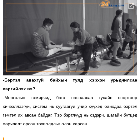
-Бэртэл авахгүй байхын тулд хэрхэн урьдчилсан
сэргийлэх вэ?
-Монголын тамирчид бага наснаасаа тухайн спортоор
хичээллээгүй, систем нь суугаагүй учир хүүхэд байхдаа бэртэл
гэмтэл их авсан байдаг. Тэр бэртлүүд нь сэдэрч, шагайн бүтцэд
өөрчлөлт орсон тохиолдлыг олон харсан.