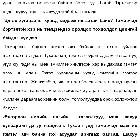
удаа шагайгаа гишгэсэн байгаа болов уу. Шагай бэртсэнээр
өвдөг, нуруу зэрэг нь асуудалтай болж эхэлдэг.
-Эдгэх хугацааны хувьд мэдээж ялгаатай байх? Тамирчид
бэртэлтэй хэр нь тэмцээндээ оролцох тохиолдол цөөнгүй
байдаг шүү дээ.
-Тамирчдын бэртэл гэмтэл авч байгаа нь олон зүйлээс
шалтгаална л даа. Тухайлбал, гэмтлээ бүрэн эдгээж байсан уу,
үгүй юу гэдэг нь. Мөн эмчилгээ хийлгэсэн хэр нь дахиад гэмтэл
авах нь олон. Эдгэх хугацааны хувьд гэмтлийн зэргээс
шалтгаална. Жишээлбэл, чагтан холбоосны хагалгаанд орсны
дараа нөхөн сэргээх эмчилгээ хийлгэх хугацаа нь 6-8 сар байдаг.
Жилийн дараагаас хэвийн болж, тоглолтууддаа орох боломжтой
болдог.
-Өнгөрсөн жилийн лигийн тоглолтууд маш шахуу
хуваарийн дагуу явагдсан. Тухайн үед тамирчид маш их
гэмтэл авч байна гэх асуудал яригдаж байсан. Шахуу