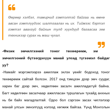
Өөрөөр хэлбэл, тамирчид гэмтэлтэй байгаа нь өмнө
авсан гэмтлүүдээс шалтгаалах нь их. Тиймээс бэртэл
гэмтэл авахгүй байхын тулд хүүхдүүд багаасаа зөв
техникээр сурах нь маш чухал.
-Физик эмчилгээний тоног төхөөрөмж, эм
эмчилгээний бүтээгдэхүүн манай улсад түгээмэл байдаг
уу?
-Намайг мэргэжлээрээ ажиллаж эхлэх үеийг бодоход тоног
төхөөрөмж сайтай болсон. 2017 онд тэмцээн дээр эмч суудаг,
харин баг дээр эмч, хөдөлгөөн засалч ажилладаггүй байна.
Багт хөдөлгөөн засалчаар ажилласан туршлагын тухайд анхных
нь би байх магадлалтай. Одоо бол сэргээн засах чиглэлээр
манай улсын эмнэлгүүд нэлээд хөгжиж байгаа. Үүнд Монголын