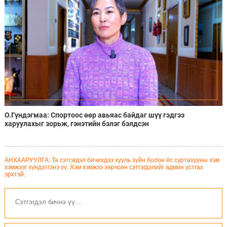
О.Гүндэгмаа: Спортоос өөр авьяас байдаг шүү гэдгээ
харуулахыг зорьж, гэнэтийн бэлэг бэлдсэн
АНХААРУУЛГА: Та сэтгэгдэл бичихдээ хууль зүйн болон ёс суртахууны хэм
хэмжээг хүндэтгэнэ үү. Хэм хэмжээ зөрчсөн сэтгэгдэлийг админ устгах
эрхтэй.