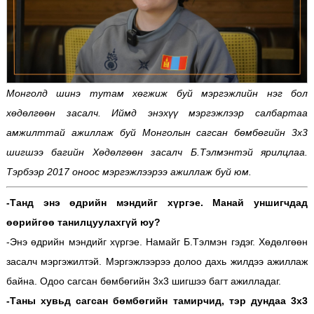
Монголд шинэ тутам хөгжиж буй мэргэжлийн нэг бол
хөдөлгөөн засалч. Иймд энэхүү мэргэжлээр салбартаа
амжилттай ажиллаж буй Монголын сагсан бөмбөгийн 3х3
шигшээ багийн Хөдөлгөөн засалч Б.Тэлмэнтэй ярилцлаа.
Тэрбээр 2017 оноос мэргэжлээрээ ажиллаж буй юм.
-Танд энэ өдрийн мэндийг хүргэе. Манай уншигчдад
өөрийгөө танилцуулахгүй юу?
-Энэ өдрийн мэндийг хүргэе. Намайг Б.Тэлмэн гэдэг. Хөдөлгөөн
засалч мэргэжилтэй. Мэргэжлээрээ долоо дахь жилдээ ажиллаж
байна. Одоо сагсан бөмбөгийн 3х3 шигшээ багт ажилладаг.
-Таны хувьд сагсан бөмбөгийн тамирчид, тэр дундаа 3х3