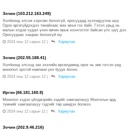
Зочин (103.212.163.249)
Холбоонд элсэж хэрхэвч болохгүй, оросуудад хулхидуулна шүү.
Одоо аргагүйдэхдээ танайхаас мах авъя гэх байх. Гэтэл урьд нь
малын элдэв худал үнэн өвчин ярьж нээнтэглэг байсан улс шүү дээ.
Оросуудаас хашрах болоогүй юу
2024 оны 12 сарын 12
|
Хариулах
Зочин (202.55.188.41)
Холбоонд элсээд зах зээлийн өрсөлдөөнд орох нь зөв тэгсэн үед
монопол эрхтэй кампани үнэ буурх болно.
2024 оны 12 сарын 12
|
Хариулах
Иргэн (66.181.160.9)
Монопол хэдэн үйлдвэрийн эздийг хамгаалахуу Монголын ард
түмнийг хамгаалахуу гэдгийг төр шиидэх болжээ.
2024 оны 12 сарын 11
|
Хариулах
Зочин (202.9.46.216)