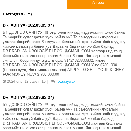
Илгээх
Сэтгэгдэл (15)
DR. ADITYA (102.89.83.37)
БҮГДЭЭРЭЭ САЙН УУ!!!!! Бид олон нийтэд мэдээлэхийг хүсч байна;
Та бөөрийг худалдахыг хүсч байна уу? Та санхүүгийн хямралын
улмаас бөөрийг зарж борлуулах боломжийг эрэлхийлж байна уу, юу
хийхээ мэдэхгүй байна уу? Дараа нь бидэнтэй холбоо бариад
DR.PRADHAN.UROLOGIST.LT.COL@GMAIL.COM хаягаар бид танд
бөөрнийх нь хэмжээгээр санал болгох болно. Яагаад гэвэл манай
эмнэлэгт бөөрний дутагдалд орж, 91424323800802. имэйл:
DR.PRADHAN.UROLOGIST.LT.COL@GMAIL.COM Yнэ: $780, 000
(Долоон зуун, Наян мянган доллар) APPLY TO SELL YOUR KIDNEY
FOR MONEY NOW $ 780,000.00
2024 оны 12 сарын 16
|
Хариулах
DR. ADITYA (102.89.83.37)
БҮГДЭЭРЭЭ САЙН УУ!!!!! Бид олон нийтэд мэдээлэхийг хүсч байна;
Та бөөрийг худалдахыг хүсч байна уу? Та санхүүгийн хямралын
улмаас бөөрийг зарж борлуулах боломжийг эрэлхийлж байна уу, юу
хийхээ мэдэхгүй байна уу? Дараа нь бидэнтэй холбоо бариад
DR.PRADHAN.UROLOGIST.LT.COL@GMAIL.COM хаягаар бид танд
бөөрнийх нь хэмжээгээр санал болгох болно. Яагаад гэвэл манай