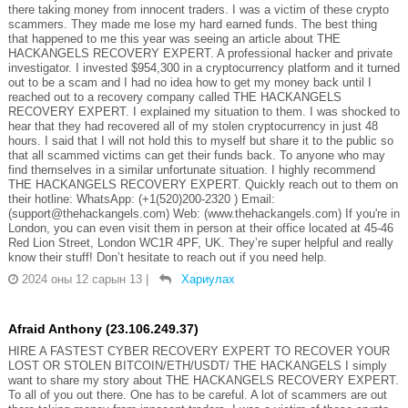
there taking money from innocent traders. I was a victim of these crypto
scammers. They made me lose my hard earned funds. The best thing
that happened to me this year was seeing an article about THE
HACKANGELS RECOVERY EXPERT. A professional hacker and private
investigator. I invested $954,300 in a cryptocurrency platform and it turned
out to be a scam and I had no idea how to get my money back until I
reached out to a recovery company called THE HACKANGELS
RECOVERY EXPERT. I explained my situation to them. I was shocked to
hear that they had recovered all of my stolen cryptocurrency in just 48
hours. I said that I will not hold this to myself but share it to the public so
that all scammed victims can get their funds back. To anyone who may
find themselves in a similar unfortunate situation. I highly recommend
THE HACKANGELS RECOVERY EXPERT. Quickly reach out to them on
their hotline: WhatsApp: (+1(520)200-2320 ) Email:
(support@thehackangels.com) Web: (www.thehackangels.com) If you're in
London, you can even visit them in person at their office located at 45-46
Red Lion Street, London WC1R 4PF, UK. They’re super helpful and really
know their stuff! Don’t hesitate to reach out if you need help.
2024 оны 12 сарын 13
|
Хариулах
Afraid Anthony (23.106.249.37)
HIRE A FASTEST CYBER RECOVERY EXPERT TO RECOVER YOUR
LOST OR STOLEN BITCOIN/ETH/USDT/ THE HACKANGELS I simply
want to share my story about THE HACKANGELS RECOVERY EXPERT.
To all of you out there. One has to be careful. A lot of scammers are out