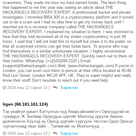
scammers. They made me lose my hard earned funds. The best thing
that happened to me this year was seeing an article about THE
HACKANGELS RECOVERY EXPERT. A professional hacker and private
investigator. I invested $954,300 in a cryptocurrency platform and it turned
out to be a scam and I had no idea how to get my money back until I
reached out to a recovery company called THE HACKANGELS
RECOVERY EXPERT. I explained my situation to them. I was shocked to
hear that they had recovered all of my stolen cryptocurrency in just 48
hours. I said that I will not hold this to myself but share it to the public so
that all scammed victims can get their funds back. To anyone who may
find themselves in a similar unfortunate situation. I highly recommend
THE HACKANGELS RECOVERY EXPERT. Quickly reach out to them on
their hotline: WhatsApp: (+1(520)200-2320 ) Email:
(support@thehackangels.com) Web: (www.thehackangels.com) If you're in
London, you can even visit them in person at their office located at 45-46
Red Lion Street, London WC1R 4PF, UK. They’re super helpful and really
know their stuff! Don’t hesitate to reach out if you need help.
2024 оны 12 сарын 13
|
Хариулах
Irgen (66.181.161.124)
Тэр увайгүй урвагч Баттулгын худ Амарсайханмгэгч Оросуудтай их
сүжирдэг Ж Энхбаяр Ороуудын цэргийг Монголд оруулж баахан
дүвчигнэсэн Хүүхэд нь Оросд цэргийн сургууль төгссөн Одоо Оросыг
сурталчлаад явах байх ...Төлөөсийг нь Монголчууд ...
2024 оны 12 сарын 13
|
Хариулах