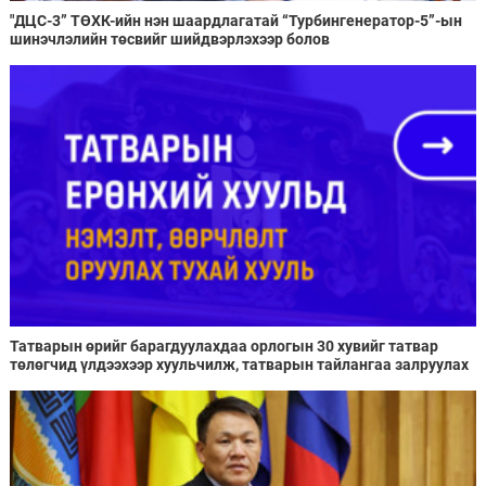
"ДЦС-3” ТӨХК-ийн нэн шаардлагатай “Турбингенератор-5”-ын
шинэчлэлийн төсвийг шийдвэрлэхээр болов
Татварын өрийг барагдуулахдаа орлогын 30 хувийг татвар
төлөгчид үлдээхээр хуульчилж, татварын тайлангаа залруулах
хугацааг хоёр жил болгон сунгажээ