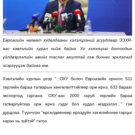
Евроазийн чөлөөт худалдааны хэлэлцээний асуудлаар ЭЗХЯ-
аас хэвлэлийн хурал хийж байна. Уг хэлэлцээг дотоодын
үйлдвэрлэлийн амийг таслах аюултай гэж бизнес эрхлэгчид
эсэргүүцэж байгаа юм.
Хэвлэлийн хурлын үеэр "...ОХУ болон Евроазийн орноос 511
төрлийн бараа татварын хөнгөлөлттэйгөөр орж ирнэ, 633 барааг
экспортод гаргана. ОХУ-аас 2000 гаруй төрлийн бараа
татваргүйгээр орж ирнэ гэдэг бол худал мэдээлэл..." гэж
дурдлаа. Түүнчлэн "өрсөлдөөнөөр ирээдүйн хөгжлийнхөө гарцыг
харах нь зүйтэй" гэлээ.