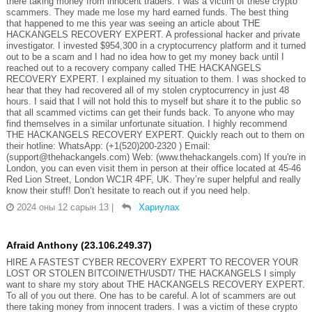
there taking money from innocent traders. I was a victim of these crypto
scammers. They made me lose my hard earned funds. The best thing
that happened to me this year was seeing an article about THE
HACKANGELS RECOVERY EXPERT. A professional hacker and private
investigator. I invested $954,300 in a cryptocurrency platform and it turned
out to be a scam and I had no idea how to get my money back until I
reached out to a recovery company called THE HACKANGELS
RECOVERY EXPERT. I explained my situation to them. I was shocked to
hear that they had recovered all of my stolen cryptocurrency in just 48
hours. I said that I will not hold this to myself but share it to the public so
that all scammed victims can get their funds back. To anyone who may
find themselves in a similar unfortunate situation. I highly recommend
THE HACKANGELS RECOVERY EXPERT. Quickly reach out to them on
their hotline: WhatsApp: (+1(520)200-2320 ) Email:
(support@thehackangels.com) Web: (www.thehackangels.com) If you're in
London, you can even visit them in person at their office located at 45-46
Red Lion Street, London WC1R 4PF, UK. They’re super helpful and really
know their stuff! Don’t hesitate to reach out if you need help.
2024 оны 12 сарын 13
|
Хариулах
Afraid Anthony (23.106.249.37)
HIRE A FASTEST CYBER RECOVERY EXPERT TO RECOVER YOUR
LOST OR STOLEN BITCOIN/ETH/USDT/ THE HACKANGELS I simply
want to share my story about THE HACKANGELS RECOVERY EXPERT.
To all of you out there. One has to be careful. A lot of scammers are out
there taking money from innocent traders. I was a victim of these crypto