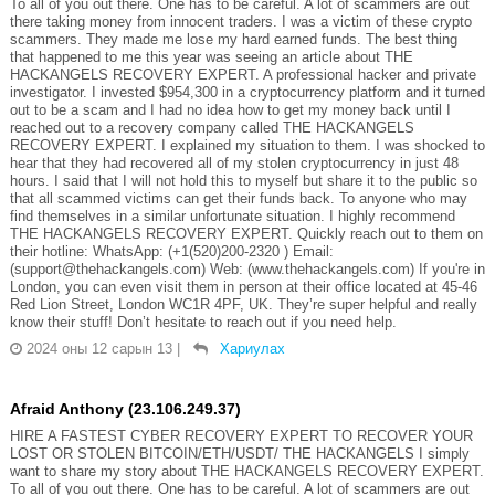
To all of you out there. One has to be careful. A lot of scammers are out
there taking money from innocent traders. I was a victim of these crypto
scammers. They made me lose my hard earned funds. The best thing
that happened to me this year was seeing an article about THE
HACKANGELS RECOVERY EXPERT. A professional hacker and private
investigator. I invested $954,300 in a cryptocurrency platform and it turned
out to be a scam and I had no idea how to get my money back until I
reached out to a recovery company called THE HACKANGELS
RECOVERY EXPERT. I explained my situation to them. I was shocked to
hear that they had recovered all of my stolen cryptocurrency in just 48
hours. I said that I will not hold this to myself but share it to the public so
that all scammed victims can get their funds back. To anyone who may
find themselves in a similar unfortunate situation. I highly recommend
THE HACKANGELS RECOVERY EXPERT. Quickly reach out to them on
their hotline: WhatsApp: (+1(520)200-2320 ) Email:
(support@thehackangels.com) Web: (www.thehackangels.com) If you're in
London, you can even visit them in person at their office located at 45-46
Red Lion Street, London WC1R 4PF, UK. They’re super helpful and really
know their stuff! Don’t hesitate to reach out if you need help.
2024 оны 12 сарын 13
|
Хариулах
Afraid Anthony (23.106.249.37)
HIRE A FASTEST CYBER RECOVERY EXPERT TO RECOVER YOUR
LOST OR STOLEN BITCOIN/ETH/USDT/ THE HACKANGELS I simply
want to share my story about THE HACKANGELS RECOVERY EXPERT.
To all of you out there. One has to be careful. A lot of scammers are out