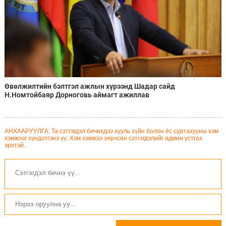
Өвөлжилтийн бэлтгэл ажлын хүрээнд Шадар сайд
Н.Номтойбаяр Дорноговь аймагт ажиллав
АНХААРУУЛГА: Та сэтгэгдэл бичихдээ хууль зүйн болон ёс суртахууны хэм
хэмжээг хүндэтгэнэ үү. Хэм хэмжээ зөрчсөн сэтгэгдэлийг админ устгах
эрхтэй.