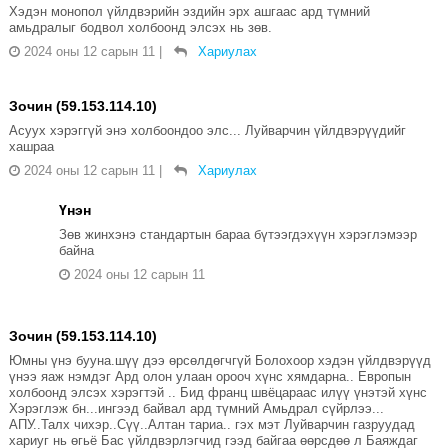
Хэдэн монопол үйлдвэрийн эздийн эрх ашгаас ард түмний
амьдралыг бодвол холбоонд элсэх нь зөв.
2024 оны 12 сарын 11
|
Хариулах
Зочин (59.153.114.10)
Асуух хэрэггүй энэ холбоондоо элс... Луйварчин үйлдвэрүүдийг
хашраа
2024 оны 12 сарын 11
|
Хариулах
Үнэн
Зөв жинхэнэ стандартын бараа бүтээгдэхүүн хэрэглэмээр
байна
2024 оны 12 сарын 11
Зочин (59.153.114.10)
Юмны үнэ бууна.шүү дээ өрсөлдөгчгүй Болохоор хэдэн үйлдвэрүүд
үнээ яаж нэмдэг Ард олон улаан орооч хүнс хямдарна.. Европын
холбоонд элсэх хэрэгтэй .. Бид франц швёцараас илүү үнэтэй хүнс
Хэрэглэж бн...ингээд байвал ард түмний Амьдрал сүйрлээ...
АПУ..Талх чихэр..Сүү..Алтан тариа.. гэх мэт Луйварчин газруудад
хариуг нь өгьё Бас үйлдвэрлэгчид гээд байгаа өөрсдөө л Баяждаг