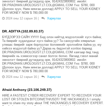
эмнэлэгт бөөрний дутагдалд орж, 91424323800802. имэйл:
DR.PRADHAN.UROLOGIST.LT.COL@GMAIL.COM Yнэ: $780, 000
(Долоон зуун, Наян мянган доллар) APPLY TO SELL YOUR KIDNEY
FOR MONEY NOW $ 780,000.00
2024 оны 12 сарын 16
|
Хариулах
DR. ADITYA (102.89.83.37)
БҮГДЭЭРЭЭ САЙН УУ!!!!! Бид олон нийтэд мэдээлэхийг хүсч байна;
Та бөөрийг худалдахыг хүсч байна уу? Та санхүүгийн хямралын
улмаас бөөрийг зарж борлуулах боломжийг эрэлхийлж байна уу, юу
хийхээ мэдэхгүй байна уу? Дараа нь бидэнтэй холбоо бариад
DR.PRADHAN.UROLOGIST.LT.COL@GMAIL.COM хаягаар бид танд
бөөрнийх нь хэмжээгээр санал болгох болно. Яагаад гэвэл манай
эмнэлэгт бөөрний дутагдалд орж, 91424323800802. имэйл:
DR.PRADHAN.UROLOGIST.LT.COL@GMAIL.COM Yнэ: $780, 000
(Долоон зуун, Наян мянган доллар) APPLY TO SELL YOUR KIDNEY
FOR MONEY NOW $ 780,000.00
2024 оны 12 сарын 16
|
Хариулах
Afraid Anthony (23.106.249.37)
HIRE A FASTEST CYBER RECOVERY EXPERT TO RECOVER YOUR
LOST OR STOLEN BITCOIN/ETH/USDT/ THE HACKANGELS I simply
want to share my story about THE HACKANGELS RECOVERY EXPERT.