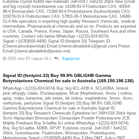
Eutylone crystal ADBB raw materials Jwh-018 / Jwh210 2fdck New (small
and big crystal) Isotonitazene cas 14188-81-9 Fluetizolam CAS: 40054-
88-4 Bromazolam CAS: 71368-80-4 Protonitazene (hydrochloride) CAS:
119276-01-6 Flubrotizolam CAS: 57801-95-3 Metonitazene CAS: 14680-
51-4 We specialize in exporting high quality Research chemicals, medical
intermediate, Pharmaceutical chemicals and so on. Products are exported
to USA, Canada, France, Korea, Japan, Russia, Southeast Asia and other
countries. Contact info below WhatsApp:+1(215)-824-5074)
Signal:+1(530)505-4406) Signal ID:(fentpint.33) Telegram ID:
(Chemicalssolutionslab) Email:(chemicaltradelink1@gmail.com) Proton
Email:(chemicaltradelink@proton.me)
2026 оны 07 сарын 16
|
Хариулах
Signal ID:(fentpint.33) Buy 99.9% GBL\GHB Gamma
Butyrolactone Chemical for sale in Australia (169.150.196.136)
WhatsApp:+1(215)-824-5074) Buy 1kg 6CL-ADB A, 5CLADBA, bmkoil,
pmk ethylgly cidate, Etonitazepipne, Mcat (Mephedrone, 4mmc ) mdma,
apvp, mdpv, ketamine, jwh series, bk mdma, mephedrone, 3mmc, 4cmc,
methylone, pentylone Signal ID:(fentpint.33) Buy 99.9% GBL\GHB
Gamma Butyrolactone Chemical for sale in Australia Signal ID:
(fentpint.33) Buy Research Chemicals Ephedrine hcl JWH-018 2fdck Apvp
3cmc Alprazolam Bromazolam Clonazolam Powder Protonitazene 2CB
Mdphp Freebase Buy 5cladba 5cl online WhatsApp:+1(215)-824-5074)
Buy 1kg 5cl-adba, ADBB, APVP, Eutylone crystal, Jwh-018 / Jwh210,
2fdck, Isotonitazene, Fluetizolam, Bromazolam, Protonitazene,
Metonitazene Signal:+1(530)505-4406) Buy 5 Meo DMT, 4-Aco DMT,