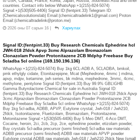
to USA, Canada, France, Korea, Japan, Russia, Southeast Asia and other
countries. Contact info below WhatsApp:+1(215)-824-5074)
Signal:+1(530)505-4406) Signal ID:(fentpint.33) Telegram ID:
(Chemicalssolutionslab) Email:(chemicaltradelink1@gmail.com) Proton
Email:(chemicaltradelink@proton.me)
2026 оны 07 сарын 16
|
Хариулах
Signal ID:(fentpint.33) Buy Research Chemicals Ephedrine hcl
JWH-018 2fdck Apvp 3cmc Alprazolam Bromazolam
Clonazolam Powder Protonitazene 2CB Mdphp Freebase Buy
5cladba 5cl online (169.150.196.136)
WhatsApp:+1(215)-824-5074) Buy 1kg 6CL-ADB A, 5CLADBA, bmkoil,
pmk ethylgly cidate, Etonitazepipne, Mcat (Mephedrone, 4mmc ) mdma,
apvp, mdpv, ketamine, jwh series, bk mdma, mephedrone, 3mmc, 4cmc,
methylone, pentylone Signal ID:(fentpint.33) Buy 99.9% GBL\GHB
Gamma Butyrolactone Chemical for sale in Australia Signal ID:
(fentpint.33) Buy Research Chemicals Ephedrine hcl JWH-018 2fdck Apvp
3cmc Alprazolam Bromazolam Clonazolam Powder Protonitazene 2CB
Mdphp Freebase Buy 5cladba 5cl online WhatsApp:+1(215)-824-5074)
Buy 1kg 5cl-adba, ADBB, APVP, Eutylone crystal, Jwh-018 / Jwh210,
2fdck, Isotonitazene, Fluetizolam, Bromazolam, Protonitazene,
Metonitazene Signal:+1(530)505-4406) Buy 5 Meo DMT, 4-Aco DMT,
Cocaine, heroin, 2ci, 2cb, 2cp, 2ce, ephedrine powder, etizolam powder,
Buy crystals 5cl-adba precursor (semi finished) 5cl-adba raw materials
ADBB precursor (semi finished) ADBB raw materials APVP powder
Eutylone crystal ADBB raw materials Jwh-018 / Jwh210 2fdck New (small