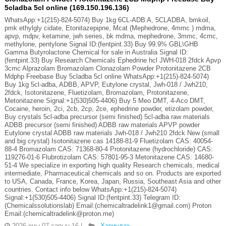
5cladba 5cl online (169.150.196.136)
WhatsApp:+1(215)-824-5074) Buy 1kg 6CL-ADB A, 5CLADBA, bmkoil,
pmk ethylgly cidate, Etonitazepipne, Mcat (Mephedrone, 4mmc ) mdma,
apvp, mdpv, ketamine, jwh series, bk mdma, mephedrone, 3mmc, 4cmc,
methylone, pentylone Signal ID:(fentpint.33) Buy 99.9% GBL\GHB
Gamma Butyrolactone Chemical for sale in Australia Signal ID:
(fentpint.33) Buy Research Chemicals Ephedrine hcl JWH-018 2fdck Apvp
3cmc Alprazolam Bromazolam Clonazolam Powder Protonitazene 2CB
Mdphp Freebase Buy 5cladba 5cl online WhatsApp:+1(215)-824-5074)
Buy 1kg 5cl-adba, ADBB, APVP, Eutylone crystal, Jwh-018 / Jwh210,
2fdck, Isotonitazene, Fluetizolam, Bromazolam, Protonitazene,
Metonitazene Signal:+1(530)505-4406) Buy 5 Meo DMT, 4-Aco DMT,
Cocaine, heroin, 2ci, 2cb, 2cp, 2ce, ephedrine powder, etizolam powder,
Buy crystals 5cl-adba precursor (semi finished) 5cl-adba raw materials
ADBB precursor (semi finished) ADBB raw materials APVP powder
Eutylone crystal ADBB raw materials Jwh-018 / Jwh210 2fdck New (small
and big crystal) Isotonitazene cas 14188-81-9 Fluetizolam CAS: 40054-
88-4 Bromazolam CAS: 71368-80-4 Protonitazene (hydrochloride) CAS:
119276-01-6 Flubrotizolam CAS: 57801-95-3 Metonitazene CAS: 14680-
51-4 We specialize in exporting high quality Research chemicals, medical
intermediate, Pharmaceutical chemicals and so on. Products are exported
to USA, Canada, France, Korea, Japan, Russia, Southeast Asia and other
countries. Contact info below WhatsApp:+1(215)-824-5074)
Signal:+1(530)505-4406) Signal ID:(fentpint.33) Telegram ID:
(Chemicalssolutionslab) Email:(chemicaltradelink1@gmail.com) Proton
Email:(chemicaltradelink@proton.me)
2026 оны 07 сарын 16
|
Хариулах