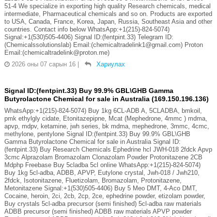
51-4 We specialize in exporting high quality Research chemicals, medical
intermediate, Pharmaceutical chemicals and so on. Products are exported
to USA, Canada, France, Korea, Japan, Russia, Southeast Asia and other
countries. Contact info below WhatsApp:+1(215)-824-5074)
Signal:+1(530)505-4406) Signal ID:(fentpint.33) Telegram ID:
(Chemicalssolutionslab) Email:(chemicaltradelink1@gmail.com) Proton
Email:(chemicaltradelink@proton.me)
2026 оны 07 сарын 16
|
Хариулах
Signal ID:(fentpint.33) Buy 99.9% GBL\GHB Gamma
Butyrolactone Chemical for sale in Australia (169.150.196.136)
WhatsApp:+1(215)-824-5074) Buy 1kg 6CL-ADB A, 5CLADBA, bmkoil,
pmk ethylgly cidate, Etonitazepipne, Mcat (Mephedrone, 4mmc ) mdma,
apvp, mdpv, ketamine, jwh series, bk mdma, mephedrone, 3mmc, 4cmc,
methylone, pentylone Signal ID:(fentpint.33) Buy 99.9% GBL\GHB
Gamma Butyrolactone Chemical for sale in Australia Signal ID:
(fentpint.33) Buy Research Chemicals Ephedrine hcl JWH-018 2fdck Apvp
3cmc Alprazolam Bromazolam Clonazolam Powder Protonitazene 2CB
Mdphp Freebase Buy 5cladba 5cl online WhatsApp:+1(215)-824-5074)
Buy 1kg 5cl-adba, ADBB, APVP, Eutylone crystal, Jwh-018 / Jwh210,
2fdck, Isotonitazene, Fluetizolam, Bromazolam, Protonitazene,
Metonitazene Signal:+1(530)505-4406) Buy 5 Meo DMT, 4-Aco DMT,
Cocaine, heroin, 2ci, 2cb, 2cp, 2ce, ephedrine powder, etizolam powder,
Buy crystals 5cl-adba precursor (semi finished) 5cl-adba raw materials
ADBB precursor (semi finished) ADBB raw materials APVP powder