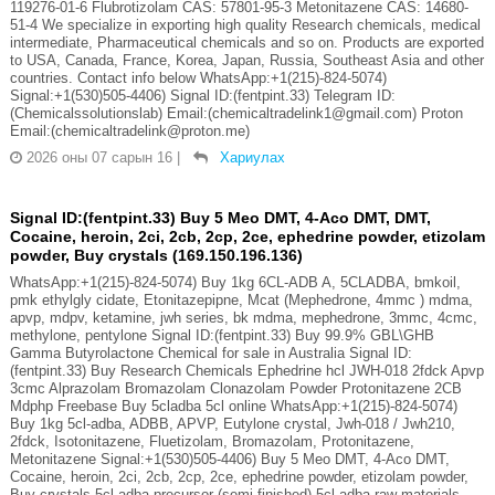
119276-01-6 Flubrotizolam CAS: 57801-95-3 Metonitazene CAS: 14680-
51-4 We specialize in exporting high quality Research chemicals, medical
intermediate, Pharmaceutical chemicals and so on. Products are exported
to USA, Canada, France, Korea, Japan, Russia, Southeast Asia and other
countries. Contact info below WhatsApp:+1(215)-824-5074)
Signal:+1(530)505-4406) Signal ID:(fentpint.33) Telegram ID:
(Chemicalssolutionslab) Email:(chemicaltradelink1@gmail.com) Proton
Email:(chemicaltradelink@proton.me)
2026 оны 07 сарын 16
|
Хариулах
Signal ID:(fentpint.33) Buy 5 Meo DMT, 4-Aco DMT, DMT,
Cocaine, heroin, 2ci, 2cb, 2cp, 2ce, ephedrine powder, etizolam
powder, Buy crystals (169.150.196.136)
WhatsApp:+1(215)-824-5074) Buy 1kg 6CL-ADB A, 5CLADBA, bmkoil,
pmk ethylgly cidate, Etonitazepipne, Mcat (Mephedrone, 4mmc ) mdma,
apvp, mdpv, ketamine, jwh series, bk mdma, mephedrone, 3mmc, 4cmc,
methylone, pentylone Signal ID:(fentpint.33) Buy 99.9% GBL\GHB
Gamma Butyrolactone Chemical for sale in Australia Signal ID:
(fentpint.33) Buy Research Chemicals Ephedrine hcl JWH-018 2fdck Apvp
3cmc Alprazolam Bromazolam Clonazolam Powder Protonitazene 2CB
Mdphp Freebase Buy 5cladba 5cl online WhatsApp:+1(215)-824-5074)
Buy 1kg 5cl-adba, ADBB, APVP, Eutylone crystal, Jwh-018 / Jwh210,
2fdck, Isotonitazene, Fluetizolam, Bromazolam, Protonitazene,
Metonitazene Signal:+1(530)505-4406) Buy 5 Meo DMT, 4-Aco DMT,
Cocaine, heroin, 2ci, 2cb, 2cp, 2ce, ephedrine powder, etizolam powder,
Buy crystals 5cl-adba precursor (semi finished) 5cl-adba raw materials