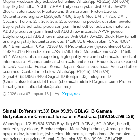
Mdphp Freebase Buy 5cladba 5cl online WhatsApp:+1(215)-824-5074)
Buy 1kg 5cl-adba, ADBB, APVP, Eutylone crystal, Jwh-018 / Jwh210,
2fdck, Isotonitazene, Fluetizolam, Bromazolam, Protonitazene,
Metonitazene Signal:+1(530)505-4406) Buy 5 Meo DMT, 4-Aco DMT,
Cocaine, heroin, 2ci, 2cb, 2cp, 2ce, ephedrine powder, etizolam powder,
Buy crystals 5cl-adba precursor (semi finished) 5cl-adba raw materials
ADBB precursor (semi finished) ADBB raw materials APVP powder
Eutylone crystal ADBB raw materials Jwh-018 / Jwh210 2fdck New (small
and big crystal) Isotonitazene cas 14188-81-9 Fluetizolam CAS: 40054-
88-4 Bromazolam CAS: 71368-80-4 Protonitazene (hydrochloride) CAS:
119276-01-6 Flubrotizolam CAS: 57801-95-3 Metonitazene CAS: 14680-
51-4 We specialize in exporting high quality Research chemicals, medical
intermediate, Pharmaceutical chemicals and so on. Products are exported
to USA, Canada, France, Korea, Japan, Russia, Southeast Asia and other
countries. Contact info below WhatsApp:+1(215)-824-5074)
Signal:+1(530)505-4406) Signal ID:(fentpint.33) Telegram ID:
(Chemicalssolutionslab) Email:(chemicaltradelink1@gmail.com) Proton
Email:(chemicaltradelink@proton.me)
2026 оны 07 сарын 16
|
Хариулах
Signal ID:(fentpint.33) Buy 99.9% GBL\GHB Gamma
Butyrolactone Chemical for sale in Australia (169.150.196.136)
WhatsApp:+1(215)-824-5074) Buy 1kg 6CL-ADB A, 5CLADBA, bmkoil,
pmk ethylgly cidate, Etonitazepipne, Mcat (Mephedrone, 4mmc ) mdma,
apvp, mdpv, ketamine, jwh series, bk mdma, mephedrone, 3mmc, 4cmc,
methylone, pentylone Signal ID:(fentpint.33) Buy 99.9% GBL\GHB