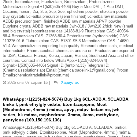
2fdck, Isotonitazene, Fluetizolam, Bromazolam, Protonitazene,
Metonitazene Signal:+1(530)505-4406) Buy 5 Meo DMT, 4-Aco DMT,
Cocaine, heroin, 2ci, 2cb, 2cp, 2ce, ephedrine powder, etizolam powder,
Buy crystals 5cl-adba precursor (semi finished) 5cl-adba raw materials
ADBB precursor (semi finished) ADBB raw materials APVP powder
Eutylone crystal ADBB raw materials Jwh-018 / Jwh210 2fdck New (small
and big crystal) Isotonitazene cas 14188-81-9 Fluetizolam CAS: 40054-
88-4 Bromazolam CAS: 71368-80-4 Protonitazene (hydrochloride) CAS:
119276-01-6 Flubrotizolam CAS: 57801-95-3 Metonitazene CAS: 14680-
51-4 We specialize in exporting high quality Research chemicals, medical
intermediate, Pharmaceutical chemicals and so on. Products are exported
to USA, Canada, France, Korea, Japan, Russia, Southeast Asia and other
countries. Contact info below WhatsApp:+1(215)-824-5074)
Signal:+1(530)505-4406) Signal ID:(fentpint.33) Telegram ID:
(Chemicalssolutionslab) Email:(chemicaltradelink1@gmail.com) Proton
Email:(chemicaltradelink@proton.me)
2026 оны 07 сарын 16
|
Хариулах
WhatsApp:+1(215)-824-5074) Buy 1kg 6CL-ADB A, 5CLADBA,
bmkoil, pmk ethylgly cidate, Etonitazepipne, Mcat
(Mephedrone, 4mmc ) mdma, apvp, mdpv, ketamine, jwh
series, bk mdma, mephedrone, 3mmc, 4cmc, methylone,
pentylone (169.150.196.136)
WhatsApp:+1(215)-824-5074) Buy 1kg 6CL-ADB A, 5CLADBA, bmkoil,
pmk ethylgly cidate, Etonitazepipne, Mcat (Mephedrone, 4mmc ) mdma,