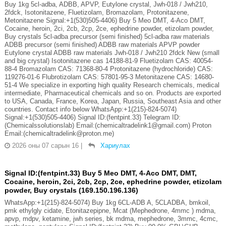
Buy 1kg 5cl-adba, ADBB, APVP, Eutylone crystal, Jwh-018 / Jwh210,
2fdck, Isotonitazene, Fluetizolam, Bromazolam, Protonitazene,
Metonitazene Signal:+1(530)505-4406) Buy 5 Meo DMT, 4-Aco DMT,
Cocaine, heroin, 2ci, 2cb, 2cp, 2ce, ephedrine powder, etizolam powder,
Buy crystals 5cl-adba precursor (semi finished) 5cl-adba raw materials
ADBB precursor (semi finished) ADBB raw materials APVP powder
Eutylone crystal ADBB raw materials Jwh-018 / Jwh210 2fdck New (small
and big crystal) Isotonitazene cas 14188-81-9 Fluetizolam CAS: 40054-
88-4 Bromazolam CAS: 71368-80-4 Protonitazene (hydrochloride) CAS:
119276-01-6 Flubrotizolam CAS: 57801-95-3 Metonitazene CAS: 14680-
51-4 We specialize in exporting high quality Research chemicals, medical
intermediate, Pharmaceutical chemicals and so on. Products are exported
to USA, Canada, France, Korea, Japan, Russia, Southeast Asia and other
countries. Contact info below WhatsApp:+1(215)-824-5074)
Signal:+1(530)505-4406) Signal ID:(fentpint.33) Telegram ID:
(Chemicalssolutionslab) Email:(chemicaltradelink1@gmail.com) Proton
Email:(chemicaltradelink@proton.me)
2026 оны 07 сарын 16
|
Хариулах
Signal ID:(fentpint.33) Buy 5 Meo DMT, 4-Aco DMT, DMT,
Cocaine, heroin, 2ci, 2cb, 2cp, 2ce, ephedrine powder, etizolam
powder, Buy crystals (169.150.196.136)
WhatsApp:+1(215)-824-5074) Buy 1kg 6CL-ADB A, 5CLADBA, bmkoil,
pmk ethylgly cidate, Etonitazepipne, Mcat (Mephedrone, 4mmc ) mdma,
apvp, mdpv, ketamine, jwh series, bk mdma, mephedrone, 3mmc, 4cmc,