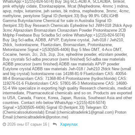
WhatsApp:+1(215)-824-5074) Buy 1kg 6CL-ADB A, 5CLADBA, bmkoil,
pmk ethylgly cidate, Etonitazepipne, Mcat (Mephedrone, 4mmc ) mdma,
apvp, mdpv, ketamine, jwh series, bk mdma, mephedrone, 3mmc, 4cmc,
methylone, pentylone Signal ID:(fentpint.33) Buy 99.9% GBL\GHB
Gamma Butyrolactone Chemical for sale in Australia Signal ID:
(fentpint.33) Buy Research Chemicals Ephedrine hcl JWH-018 2fdck Apvp
3cmc Alprazolam Bromazolam Clonazolam Powder Protonitazene 2CB
Mdphp Freebase Buy 5cladba 5cl online WhatsApp:+1(215)-824-5074)
Buy 1kg 5cl-adba, ADBB, APVP, Eutylone crystal, Jwh-018 / Jwh210,
2fdck, Isotonitazene, Fluetizolam, Bromazolam, Protonitazene,
Metonitazene Signal:+1(530)505-4406) Buy 5 Meo DMT, 4-Aco DMT,
Cocaine, heroin, 2ci, 2cb, 2cp, 2ce, ephedrine powder, etizolam powder,
Buy crystals 5cl-adba precursor (semi finished) 5cl-adba raw materials
ADBB precursor (semi finished) ADBB raw materials APVP powder
Eutylone crystal ADBB raw materials Jwh-018 / Jwh210 2fdck New (small
and big crystal) Isotonitazene cas 14188-81-9 Fluetizolam CAS: 40054-
88-4 Bromazolam CAS: 71368-80-4 Protonitazene (hydrochloride) CAS:
119276-01-6 Flubrotizolam CAS: 57801-95-3 Metonitazene CAS: 14680-
51-4 We specialize in exporting high quality Research chemicals, medical
intermediate, Pharmaceutical chemicals and so on. Products are exported
to USA, Canada, France, Korea, Japan, Russia, Southeast Asia and other
countries. Contact info below WhatsApp:+1(215)-824-5074)
Signal:+1(530)505-4406) Signal ID:(fentpint.33) Telegram ID:
(Chemicalssolutionslab) Email:(chemicaltradelink1@gmail.com) Proton
Email:(chemicaltradelink@proton.me)
2026 оны 07 сарын 16
|
Хариулах