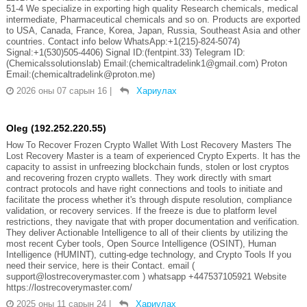
51-4 We specialize in exporting high quality Research chemicals, medical
intermediate, Pharmaceutical chemicals and so on. Products are exported
to USA, Canada, France, Korea, Japan, Russia, Southeast Asia and other
countries. Contact info below WhatsApp:+1(215)-824-5074)
Signal:+1(530)505-4406) Signal ID:(fentpint.33) Telegram ID:
(Chemicalssolutionslab) Email:(chemicaltradelink1@gmail.com) Proton
Email:(chemicaltradelink@proton.me)
2026 оны 07 сарын 16
|
Хариулах
Oleg (192.252.220.55)
How To Recover Frozen Crypto Wallet With Lost Recovery Masters The
Lost Recovery Master is a team of experienced Crypto Experts. It has the
capacity to assist in unfreezing blockchain funds, stolen or lost cryptos
and recovering frozen crypto wallets. They work directly with smart
contract protocols and have right connections and tools to initiate and
facilitate the process whether it's through dispute resolution, compliance
validation, or recovery services. If the freeze is due to platform level
restrictions, they navigate that with proper documentation and verification.
They deliver Actionable Intelligence to all of their clients by utilizing the
most recent Cyber tools, Open Source Intelligence (OSINT), Human
Intelligence (HUMINT), cutting-edge technology, and Crypto Tools If you
need their service, here is their Contact. email (
support@lostrecoverymaster.com ) whatsapp +447537105921 Website
https://lostrecoverymaster.com/
2025 оны 11 сарын 24
|
Хариулах