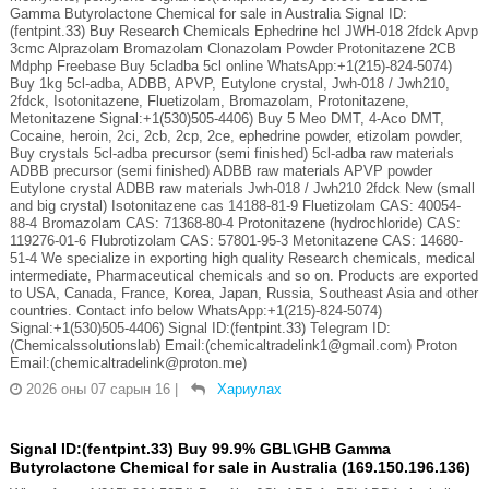
Gamma Butyrolactone Chemical for sale in Australia Signal ID:
(fentpint.33) Buy Research Chemicals Ephedrine hcl JWH-018 2fdck Apvp
3cmc Alprazolam Bromazolam Clonazolam Powder Protonitazene 2CB
Mdphp Freebase Buy 5cladba 5cl online WhatsApp:+1(215)-824-5074)
Buy 1kg 5cl-adba, ADBB, APVP, Eutylone crystal, Jwh-018 / Jwh210,
2fdck, Isotonitazene, Fluetizolam, Bromazolam, Protonitazene,
Metonitazene Signal:+1(530)505-4406) Buy 5 Meo DMT, 4-Aco DMT,
Cocaine, heroin, 2ci, 2cb, 2cp, 2ce, ephedrine powder, etizolam powder,
Buy crystals 5cl-adba precursor (semi finished) 5cl-adba raw materials
ADBB precursor (semi finished) ADBB raw materials APVP powder
Eutylone crystal ADBB raw materials Jwh-018 / Jwh210 2fdck New (small
and big crystal) Isotonitazene cas 14188-81-9 Fluetizolam CAS: 40054-
88-4 Bromazolam CAS: 71368-80-4 Protonitazene (hydrochloride) CAS:
119276-01-6 Flubrotizolam CAS: 57801-95-3 Metonitazene CAS: 14680-
51-4 We specialize in exporting high quality Research chemicals, medical
intermediate, Pharmaceutical chemicals and so on. Products are exported
to USA, Canada, France, Korea, Japan, Russia, Southeast Asia and other
countries. Contact info below WhatsApp:+1(215)-824-5074)
Signal:+1(530)505-4406) Signal ID:(fentpint.33) Telegram ID:
(Chemicalssolutionslab) Email:(chemicaltradelink1@gmail.com) Proton
Email:(chemicaltradelink@proton.me)
2026 оны 07 сарын 16
|
Хариулах
Signal ID:(fentpint.33) Buy 99.9% GBL\GHB Gamma
Butyrolactone Chemical for sale in Australia (169.150.196.136)