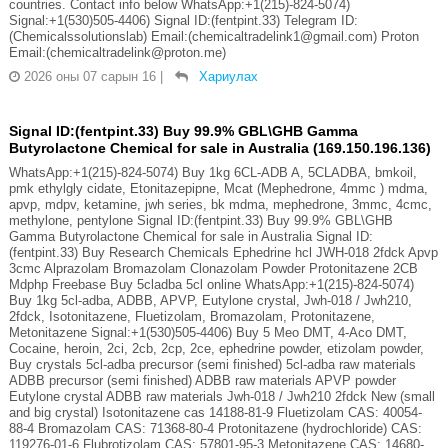
countries. Contact info below WhatsApp:+1(215)-824-5074)
Signal:+1(530)505-4406) Signal ID:(fentpint.33) Telegram ID:
(Chemicalssolutionslab) Email:(chemicaltradelink1@gmail.com) Proton
Email:(chemicaltradelink@proton.me)
2026 оны 07 сарын 16
|
Хариулах
Signal ID:(fentpint.33) Buy 99.9% GBL\GHB Gamma
Butyrolactone Chemical for sale in Australia (169.150.196.136)
WhatsApp:+1(215)-824-5074) Buy 1kg 6CL-ADB A, 5CLADBA, bmkoil,
pmk ethylgly cidate, Etonitazepipne, Mcat (Mephedrone, 4mmc ) mdma,
apvp, mdpv, ketamine, jwh series, bk mdma, mephedrone, 3mmc, 4cmc,
methylone, pentylone Signal ID:(fentpint.33) Buy 99.9% GBL\GHB
Gamma Butyrolactone Chemical for sale in Australia Signal ID:
(fentpint.33) Buy Research Chemicals Ephedrine hcl JWH-018 2fdck Apvp
3cmc Alprazolam Bromazolam Clonazolam Powder Protonitazene 2CB
Mdphp Freebase Buy 5cladba 5cl online WhatsApp:+1(215)-824-5074)
Buy 1kg 5cl-adba, ADBB, APVP, Eutylone crystal, Jwh-018 / Jwh210,
2fdck, Isotonitazene, Fluetizolam, Bromazolam, Protonitazene,
Metonitazene Signal:+1(530)505-4406) Buy 5 Meo DMT, 4-Aco DMT,
Cocaine, heroin, 2ci, 2cb, 2cp, 2ce, ephedrine powder, etizolam powder,
Buy crystals 5cl-adba precursor (semi finished) 5cl-adba raw materials
ADBB precursor (semi finished) ADBB raw materials APVP powder
Eutylone crystal ADBB raw materials Jwh-018 / Jwh210 2fdck New (small
and big crystal) Isotonitazene cas 14188-81-9 Fluetizolam CAS: 40054-
88-4 Bromazolam CAS: 71368-80-4 Protonitazene (hydrochloride) CAS:
119276-01-6 Flubrotizolam CAS: 57801-95-3 Metonitazene CAS: 14680-