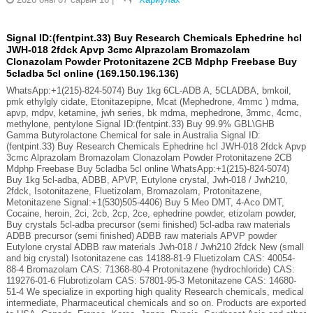
Signal ID:(fentpint.33) Buy Research Chemicals Ephedrine hcl
JWH-018 2fdck Apvp 3cmc Alprazolam Bromazolam
Clonazolam Powder Protonitazene 2CB Mdphp Freebase Buy
5cladba 5cl online (169.150.196.136)
WhatsApp:+1(215)-824-5074) Buy 1kg 6CL-ADB A, 5CLADBA, bmkoil,
pmk ethylgly cidate, Etonitazepipne, Mcat (Mephedrone, 4mmc ) mdma,
apvp, mdpv, ketamine, jwh series, bk mdma, mephedrone, 3mmc, 4cmc,
methylone, pentylone Signal ID:(fentpint.33) Buy 99.9% GBL\GHB
Gamma Butyrolactone Chemical for sale in Australia Signal ID:
(fentpint.33) Buy Research Chemicals Ephedrine hcl JWH-018 2fdck Apvp
3cmc Alprazolam Bromazolam Clonazolam Powder Protonitazene 2CB
Mdphp Freebase Buy 5cladba 5cl online WhatsApp:+1(215)-824-5074)
Buy 1kg 5cl-adba, ADBB, APVP, Eutylone crystal, Jwh-018 / Jwh210,
2fdck, Isotonitazene, Fluetizolam, Bromazolam, Protonitazene,
Metonitazene Signal:+1(530)505-4406) Buy 5 Meo DMT, 4-Aco DMT,
Cocaine, heroin, 2ci, 2cb, 2cp, 2ce, ephedrine powder, etizolam powder,
Buy crystals 5cl-adba precursor (semi finished) 5cl-adba raw materials
ADBB precursor (semi finished) ADBB raw materials APVP powder
Eutylone crystal ADBB raw materials Jwh-018 / Jwh210 2fdck New (small
and big crystal) Isotonitazene cas 14188-81-9 Fluetizolam CAS: 40054-
88-4 Bromazolam CAS: 71368-80-4 Protonitazene (hydrochloride) CAS:
119276-01-6 Flubrotizolam CAS: 57801-95-3 Metonitazene CAS: 14680-
51-4 We specialize in exporting high quality Research chemicals, medical
intermediate, Pharmaceutical chemicals and so on. Products are exported