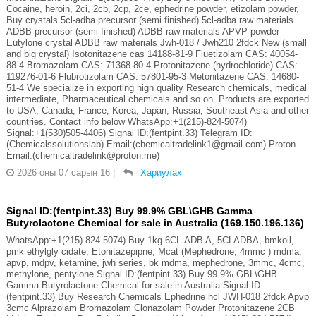
Cocaine, heroin, 2ci, 2cb, 2cp, 2ce, ephedrine powder, etizolam powder,
Buy crystals 5cl-adba precursor (semi finished) 5cl-adba raw materials
ADBB precursor (semi finished) ADBB raw materials APVP powder
Eutylone crystal ADBB raw materials Jwh-018 / Jwh210 2fdck New (small
and big crystal) Isotonitazene cas 14188-81-9 Fluetizolam CAS: 40054-
88-4 Bromazolam CAS: 71368-80-4 Protonitazene (hydrochloride) CAS:
119276-01-6 Flubrotizolam CAS: 57801-95-3 Metonitazene CAS: 14680-
51-4 We specialize in exporting high quality Research chemicals, medical
intermediate, Pharmaceutical chemicals and so on. Products are exported
to USA, Canada, France, Korea, Japan, Russia, Southeast Asia and other
countries. Contact info below WhatsApp:+1(215)-824-5074)
Signal:+1(530)505-4406) Signal ID:(fentpint.33) Telegram ID:
(Chemicalssolutionslab) Email:(chemicaltradelink1@gmail.com) Proton
Email:(chemicaltradelink@proton.me)
2026 оны 07 сарын 16
|
Хариулах
Signal ID:(fentpint.33) Buy 99.9% GBL\GHB Gamma
Butyrolactone Chemical for sale in Australia (169.150.196.136)
WhatsApp:+1(215)-824-5074) Buy 1kg 6CL-ADB A, 5CLADBA, bmkoil,
pmk ethylgly cidate, Etonitazepipne, Mcat (Mephedrone, 4mmc ) mdma,
apvp, mdpv, ketamine, jwh series, bk mdma, mephedrone, 3mmc, 4cmc,
methylone, pentylone Signal ID:(fentpint.33) Buy 99.9% GBL\GHB
Gamma Butyrolactone Chemical for sale in Australia Signal ID:
(fentpint.33) Buy Research Chemicals Ephedrine hcl JWH-018 2fdck Apvp
3cmc Alprazolam Bromazolam Clonazolam Powder Protonitazene 2CB