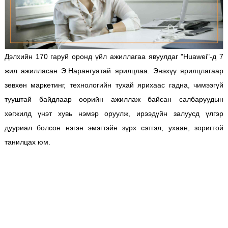
Дэлхийн 170 гаруй оронд үйл ажиллагаа явуулдаг "Huawei"-д 7
жил ажилласан Э.Нарангуатай ярилцлаа. Энэхүү ярилцлагаар
зөвхөн маркетинг, технологийн тухай ярихаас гадна, чимээгүй
тууштай байдлаар өөрийн ажиллаж байсан салбаруудын
хөгжилд үнэт хувь нэмэр оруулж, ирээдүйн залуусд үлгэр
дууриал болсон нэгэн эмэгтэйн зүрх сэтгэл, ухаан, зоригтой
танилцах юм.