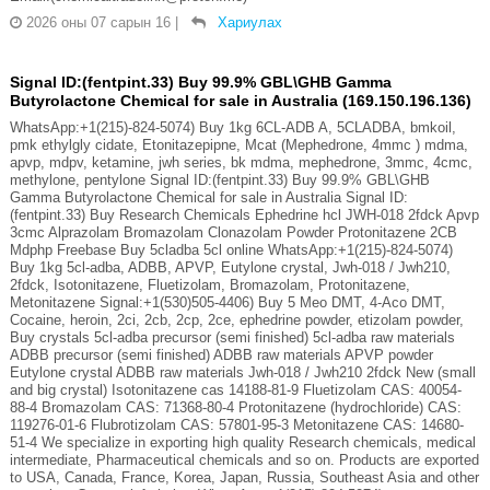
2026 оны 07 сарын 16
|
Хариулах
Signal ID:(fentpint.33) Buy 99.9% GBL\GHB Gamma
Butyrolactone Chemical for sale in Australia (169.150.196.136)
WhatsApp:+1(215)-824-5074) Buy 1kg 6CL-ADB A, 5CLADBA, bmkoil,
pmk ethylgly cidate, Etonitazepipne, Mcat (Mephedrone, 4mmc ) mdma,
apvp, mdpv, ketamine, jwh series, bk mdma, mephedrone, 3mmc, 4cmc,
methylone, pentylone Signal ID:(fentpint.33) Buy 99.9% GBL\GHB
Gamma Butyrolactone Chemical for sale in Australia Signal ID:
(fentpint.33) Buy Research Chemicals Ephedrine hcl JWH-018 2fdck Apvp
3cmc Alprazolam Bromazolam Clonazolam Powder Protonitazene 2CB
Mdphp Freebase Buy 5cladba 5cl online WhatsApp:+1(215)-824-5074)
Buy 1kg 5cl-adba, ADBB, APVP, Eutylone crystal, Jwh-018 / Jwh210,
2fdck, Isotonitazene, Fluetizolam, Bromazolam, Protonitazene,
Metonitazene Signal:+1(530)505-4406) Buy 5 Meo DMT, 4-Aco DMT,
Cocaine, heroin, 2ci, 2cb, 2cp, 2ce, ephedrine powder, etizolam powder,
Buy crystals 5cl-adba precursor (semi finished) 5cl-adba raw materials
ADBB precursor (semi finished) ADBB raw materials APVP powder
Eutylone crystal ADBB raw materials Jwh-018 / Jwh210 2fdck New (small
and big crystal) Isotonitazene cas 14188-81-9 Fluetizolam CAS: 40054-
88-4 Bromazolam CAS: 71368-80-4 Protonitazene (hydrochloride) CAS:
119276-01-6 Flubrotizolam CAS: 57801-95-3 Metonitazene CAS: 14680-
51-4 We specialize in exporting high quality Research chemicals, medical
intermediate, Pharmaceutical chemicals and so on. Products are exported
to USA, Canada, France, Korea, Japan, Russia, Southeast Asia and other