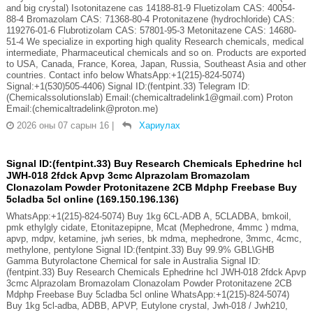
and big crystal) Isotonitazene cas 14188-81-9 Fluetizolam CAS: 40054-
88-4 Bromazolam CAS: 71368-80-4 Protonitazene (hydrochloride) CAS:
119276-01-6 Flubrotizolam CAS: 57801-95-3 Metonitazene CAS: 14680-
51-4 We specialize in exporting high quality Research chemicals, medical
intermediate, Pharmaceutical chemicals and so on. Products are exported
to USA, Canada, France, Korea, Japan, Russia, Southeast Asia and other
countries. Contact info below WhatsApp:+1(215)-824-5074)
Signal:+1(530)505-4406) Signal ID:(fentpint.33) Telegram ID:
(Chemicalssolutionslab) Email:(chemicaltradelink1@gmail.com) Proton
Email:(chemicaltradelink@proton.me)
2026 оны 07 сарын 16
|
Хариулах
Signal ID:(fentpint.33) Buy Research Chemicals Ephedrine hcl
JWH-018 2fdck Apvp 3cmc Alprazolam Bromazolam
Clonazolam Powder Protonitazene 2CB Mdphp Freebase Buy
5cladba 5cl online (169.150.196.136)
WhatsApp:+1(215)-824-5074) Buy 1kg 6CL-ADB A, 5CLADBA, bmkoil,
pmk ethylgly cidate, Etonitazepipne, Mcat (Mephedrone, 4mmc ) mdma,
apvp, mdpv, ketamine, jwh series, bk mdma, mephedrone, 3mmc, 4cmc,
methylone, pentylone Signal ID:(fentpint.33) Buy 99.9% GBL\GHB
Gamma Butyrolactone Chemical for sale in Australia Signal ID:
(fentpint.33) Buy Research Chemicals Ephedrine hcl JWH-018 2fdck Apvp
3cmc Alprazolam Bromazolam Clonazolam Powder Protonitazene 2CB
Mdphp Freebase Buy 5cladba 5cl online WhatsApp:+1(215)-824-5074)
Buy 1kg 5cl-adba, ADBB, APVP, Eutylone crystal, Jwh-018 / Jwh210,