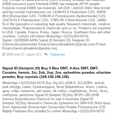
ADBB precursor (semi finished) ADBB raw materials APVP powder
Eutylone crystal ADBB raw materials Jwh-018 / Jwh210 2fdck New (small
and big crystal) Isotonitazene cas 14188-81-9 Fluetizolam CAS: 40054-
88-4 Bromazolam CAS: 71368-80-4 Protonitazene (hydrochloride) CAS:
119276-01-6 Flubrotizolam CAS: 57801-95-3 Metonitazene CAS: 14680-
51-4 We specialize in exporting high quality Research chemicals, medical
intermediate, Pharmaceutical chemicals and so on. Products are exported
to USA, Canada, France, Korea, Japan, Russia, Southeast Asia and other
countries. Contact info below WhatsApp:+1(215)-824-5074)
Signal:+1(530)505-4406) Signal ID:(fentpint.33) Telegram ID:
(Chemicalssolutionslab) Email:(chemicaltradelink1@gmail.com) Proton
Email:(chemicaltradelink@proton.me)
2026 оны 07 сарын 16
|
Хариулах
Signal ID:(fentpint.33) Buy 5 Meo DMT, 4-Aco DMT, DMT,
Cocaine, heroin, 2ci, 2cb, 2cp, 2ce, ephedrine powder, etizolam
powder, Buy crystals (169.150.196.136)
WhatsApp:+1(215)-824-5074) Buy 1kg 6CL-ADB A, 5CLADBA, bmkoil,
pmk ethylgly cidate, Etonitazepipne, Mcat (Mephedrone, 4mmc ) mdma,
apvp, mdpv, ketamine, jwh series, bk mdma, mephedrone, 3mmc, 4cmc,
methylone, pentylone Signal ID:(fentpint.33) Buy 99.9% GBL\GHB
Gamma Butyrolactone Chemical for sale in Australia Signal ID:
(fentpint.33) Buy Research Chemicals Ephedrine hcl JWH-018 2fdck Apvp
3cmc Alprazolam Bromazolam Clonazolam Powder Protonitazene 2CB
Mdphp Freebase Buy 5cladba 5cl online WhatsApp:+1(215)-824-5074)