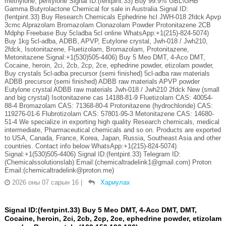
methylone, pentylone Signal ID:(fentpint.33) Buy 99.9% GBL\GHB
Gamma Butyrolactone Chemical for sale in Australia Signal ID:
(fentpint.33) Buy Research Chemicals Ephedrine hcl JWH-018 2fdck Apvp
3cmc Alprazolam Bromazolam Clonazolam Powder Protonitazene 2CB
Mdphp Freebase Buy 5cladba 5cl online WhatsApp:+1(215)-824-5074)
Buy 1kg 5cl-adba, ADBB, APVP, Eutylone crystal, Jwh-018 / Jwh210,
2fdck, Isotonitazene, Fluetizolam, Bromazolam, Protonitazene,
Metonitazene Signal:+1(530)505-4406) Buy 5 Meo DMT, 4-Aco DMT,
Cocaine, heroin, 2ci, 2cb, 2cp, 2ce, ephedrine powder, etizolam powder,
Buy crystals 5cl-adba precursor (semi finished) 5cl-adba raw materials
ADBB precursor (semi finished) ADBB raw materials APVP powder
Eutylone crystal ADBB raw materials Jwh-018 / Jwh210 2fdck New (small
and big crystal) Isotonitazene cas 14188-81-9 Fluetizolam CAS: 40054-
88-4 Bromazolam CAS: 71368-80-4 Protonitazene (hydrochloride) CAS:
119276-01-6 Flubrotizolam CAS: 57801-95-3 Metonitazene CAS: 14680-
51-4 We specialize in exporting high quality Research chemicals, medical
intermediate, Pharmaceutical chemicals and so on. Products are exported
to USA, Canada, France, Korea, Japan, Russia, Southeast Asia and other
countries. Contact info below WhatsApp:+1(215)-824-5074)
Signal:+1(530)505-4406) Signal ID:(fentpint.33) Telegram ID:
(Chemicalssolutionslab) Email:(chemicaltradelink1@gmail.com) Proton
Email:(chemicaltradelink@proton.me)
2026 оны 07 сарын 16
|
Хариулах
Signal ID:(fentpint.33) Buy 5 Meo DMT, 4-Aco DMT, DMT,
Cocaine, heroin, 2ci, 2cb, 2cp, 2ce, ephedrine powder, etizolam