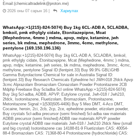
Email:(chemicaltradelink@proton.me)
2026 оны 07 сарын 16
|
Хариулах
WhatsApp:+1(215)-824-5074) Buy 1kg 6CL-ADB A, 5CLADBA,
bmkoil, pmk ethylgly cidate, Etonitazepipne, Mcat
(Mephedrone, 4mmc ) mdma, apvp, mdpv, ketamine, jwh
series, bk mdma, mephedrone, 3mmc, 4cmc, methylone,
pentylone (169.150.196.136)
WhatsApp:+1(215)-824-5074) Buy 1kg 6CL-ADB A, 5CLADBA, bmkoil,
pmk ethylgly cidate, Etonitazepipne, Mcat (Mephedrone, 4mmc ) mdma,
apvp, mdpv, ketamine, jwh series, bk mdma, mephedrone, 3mmc, 4cmc,
methylone, pentylone Signal ID:(fentpint.33) Buy 99.9% GBL\GHB
Gamma Butyrolactone Chemical for sale in Australia Signal ID:
(fentpint.33) Buy Research Chemicals Ephedrine hcl JWH-018 2fdck Apvp
3cmc Alprazolam Bromazolam Clonazolam Powder Protonitazene 2CB
Mdphp Freebase Buy 5cladba 5cl online WhatsApp:+1(215)-824-5074)
Buy 1kg 5cl-adba, ADBB, APVP, Eutylone crystal, Jwh-018 / Jwh210,
2fdck, Isotonitazene, Fluetizolam, Bromazolam, Protonitazene,
Metonitazene Signal:+1(530)505-4406) Buy 5 Meo DMT, 4-Aco DMT,
Cocaine, heroin, 2ci, 2cb, 2cp, 2ce, ephedrine powder, etizolam powder,
Buy crystals 5cl-adba precursor (semi finished) 5cl-adba raw materials
ADBB precursor (semi finished) ADBB raw materials APVP powder
Eutylone crystal ADBB raw materials Jwh-018 / Jwh210 2fdck New (small
and big crystal) Isotonitazene cas 14188-81-9 Fluetizolam CAS: 40054-
88-4 Bromazolam CAS: 71368-80-4 Protonitazene (hydrochloride) CAS: