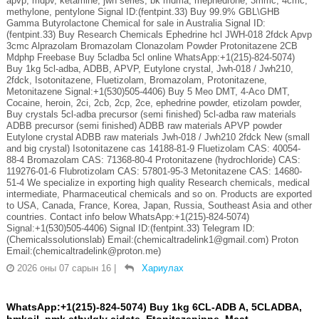
apvp, mdpv, ketamine, jwh series, bk mdma, mephedrone, 3mmc, 4cmc,
methylone, pentylone Signal ID:(fentpint.33) Buy 99.9% GBL\GHB
Gamma Butyrolactone Chemical for sale in Australia Signal ID:
(fentpint.33) Buy Research Chemicals Ephedrine hcl JWH-018 2fdck Apvp
3cmc Alprazolam Bromazolam Clonazolam Powder Protonitazene 2CB
Mdphp Freebase Buy 5cladba 5cl online WhatsApp:+1(215)-824-5074)
Buy 1kg 5cl-adba, ADBB, APVP, Eutylone crystal, Jwh-018 / Jwh210,
2fdck, Isotonitazene, Fluetizolam, Bromazolam, Protonitazene,
Metonitazene Signal:+1(530)505-4406) Buy 5 Meo DMT, 4-Aco DMT,
Cocaine, heroin, 2ci, 2cb, 2cp, 2ce, ephedrine powder, etizolam powder,
Buy crystals 5cl-adba precursor (semi finished) 5cl-adba raw materials
ADBB precursor (semi finished) ADBB raw materials APVP powder
Eutylone crystal ADBB raw materials Jwh-018 / Jwh210 2fdck New (small
and big crystal) Isotonitazene cas 14188-81-9 Fluetizolam CAS: 40054-
88-4 Bromazolam CAS: 71368-80-4 Protonitazene (hydrochloride) CAS:
119276-01-6 Flubrotizolam CAS: 57801-95-3 Metonitazene CAS: 14680-
51-4 We specialize in exporting high quality Research chemicals, medical
intermediate, Pharmaceutical chemicals and so on. Products are exported
to USA, Canada, France, Korea, Japan, Russia, Southeast Asia and other
countries. Contact info below WhatsApp:+1(215)-824-5074)
Signal:+1(530)505-4406) Signal ID:(fentpint.33) Telegram ID:
(Chemicalssolutionslab) Email:(chemicaltradelink1@gmail.com) Proton
Email:(chemicaltradelink@proton.me)
2026 оны 07 сарын 16
|
Хариулах
WhatsApp:+1(215)-824-5074) Buy 1kg 6CL-ADB A, 5CLADBA,