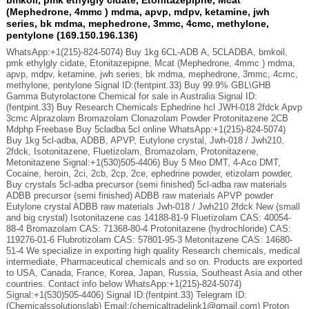
bmkoil, pmk ethylgly cidate, Etonitazepipne, Mcat
(Mephedrone, 4mmc ) mdma, apvp, mdpv, ketamine, jwh
series, bk mdma, mephedrone, 3mmc, 4cmc, methylone,
pentylone (169.150.196.136)
WhatsApp:+1(215)-824-5074) Buy 1kg 6CL-ADB A, 5CLADBA, bmkoil,
pmk ethylgly cidate, Etonitazepipne, Mcat (Mephedrone, 4mmc ) mdma,
apvp, mdpv, ketamine, jwh series, bk mdma, mephedrone, 3mmc, 4cmc,
methylone, pentylone Signal ID:(fentpint.33) Buy 99.9% GBL\GHB
Gamma Butyrolactone Chemical for sale in Australia Signal ID:
(fentpint.33) Buy Research Chemicals Ephedrine hcl JWH-018 2fdck Apvp
3cmc Alprazolam Bromazolam Clonazolam Powder Protonitazene 2CB
Mdphp Freebase Buy 5cladba 5cl online WhatsApp:+1(215)-824-5074)
Buy 1kg 5cl-adba, ADBB, APVP, Eutylone crystal, Jwh-018 / Jwh210,
2fdck, Isotonitazene, Fluetizolam, Bromazolam, Protonitazene,
Metonitazene Signal:+1(530)505-4406) Buy 5 Meo DMT, 4-Aco DMT,
Cocaine, heroin, 2ci, 2cb, 2cp, 2ce, ephedrine powder, etizolam powder,
Buy crystals 5cl-adba precursor (semi finished) 5cl-adba raw materials
ADBB precursor (semi finished) ADBB raw materials APVP powder
Eutylone crystal ADBB raw materials Jwh-018 / Jwh210 2fdck New (small
and big crystal) Isotonitazene cas 14188-81-9 Fluetizolam CAS: 40054-
88-4 Bromazolam CAS: 71368-80-4 Protonitazene (hydrochloride) CAS:
119276-01-6 Flubrotizolam CAS: 57801-95-3 Metonitazene CAS: 14680-
51-4 We specialize in exporting high quality Research chemicals, medical
intermediate, Pharmaceutical chemicals and so on. Products are exported
to USA, Canada, France, Korea, Japan, Russia, Southeast Asia and other
countries. Contact info below WhatsApp:+1(215)-824-5074)
Signal:+1(530)505-4406) Signal ID:(fentpint.33) Telegram ID:
(Chemicalssolutionslab) Email:(chemicaltradelink1@gmail.com) Proton