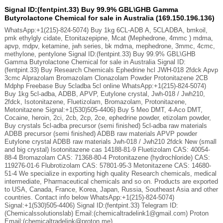
Signal ID:(fentpint.33) Buy 99.9% GBL\GHB Gamma
Butyrolactone Chemical for sale in Australia (169.150.196.136)
WhatsApp:+1(215)-824-5074) Buy 1kg 6CL-ADB A, 5CLADBA, bmkoil,
pmk ethylgly cidate, Etonitazepipne, Mcat (Mephedrone, 4mmc ) mdma,
apvp, mdpv, ketamine, jwh series, bk mdma, mephedrone, 3mmc, 4cmc,
methylone, pentylone Signal ID:(fentpint.33) Buy 99.9% GBL\GHB
Gamma Butyrolactone Chemical for sale in Australia Signal ID:
(fentpint.33) Buy Research Chemicals Ephedrine hcl JWH-018 2fdck Apvp
3cmc Alprazolam Bromazolam Clonazolam Powder Protonitazene 2CB
Mdphp Freebase Buy 5cladba 5cl online WhatsApp:+1(215)-824-5074)
Buy 1kg 5cl-adba, ADBB, APVP, Eutylone crystal, Jwh-018 / Jwh210,
2fdck, Isotonitazene, Fluetizolam, Bromazolam, Protonitazene,
Metonitazene Signal:+1(530)505-4406) Buy 5 Meo DMT, 4-Aco DMT,
Cocaine, heroin, 2ci, 2cb, 2cp, 2ce, ephedrine powder, etizolam powder,
Buy crystals 5cl-adba precursor (semi finished) 5cl-adba raw materials
ADBB precursor (semi finished) ADBB raw materials APVP powder
Eutylone crystal ADBB raw materials Jwh-018 / Jwh210 2fdck New (small
and big crystal) Isotonitazene cas 14188-81-9 Fluetizolam CAS: 40054-
88-4 Bromazolam CAS: 71368-80-4 Protonitazene (hydrochloride) CAS:
119276-01-6 Flubrotizolam CAS: 57801-95-3 Metonitazene CAS: 14680-
51-4 We specialize in exporting high quality Research chemicals, medical
intermediate, Pharmaceutical chemicals and so on. Products are exported
to USA, Canada, France, Korea, Japan, Russia, Southeast Asia and other
countries. Contact info below WhatsApp:+1(215)-824-5074)
Signal:+1(530)505-4406) Signal ID:(fentpint.33) Telegram ID:
(Chemicalssolutionslab) Email:(chemicaltradelink1@gmail.com) Proton
Email:(chemicaltradelink@proton.me)