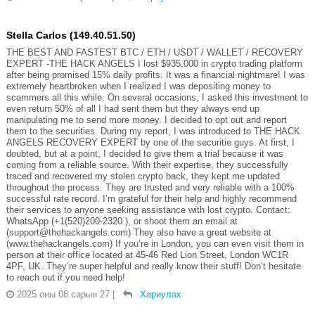
Stella Carlos (149.40.51.50)
THE BEST AND FASTEST BTC / ETH / USDT / WALLET / RECOVERY
EXPERT -THE HACK ANGELS I lost $935,000 in crypto trading platform
after being promised 15% daily profits. It was a financial nightmare! I was
extremely heartbroken when I realized I was depositing money to
scammers all this while. On several occasions, I asked this investment to
even return 50% of all I had sent them but they always end up
manipulating me to send more money. I decided to opt out and report
them to the securities. During my report, I was introduced to THE HACK
ANGELS RECOVERY EXPERT by one of the securitie guys. At first, I
doubted, but at a point, I decided to give them a trial because it was
coming from a reliable source. With their expertise, they successfully
traced and recovered my stolen crypto back, they kept me updated
throughout the process. They are trusted and very reliable with a 100%
successful rate record. I’m grateful for their help and highly recommend
their services to anyone seeking assistance with lost crypto. Contact:
WhatsApp (+1(520)200-2320 ), or shoot them an email at
(support@thehackangels.com) They also have a great website at
(www.thehackangels.com) If you’re in London, you can even visit them in
person at their office located at 45-46 Red Lion Street, London WC1R
4PF, UK. They’re super helpful and really know their stuff! Don’t hesitate
to reach out if you need help!
2025 оны 08 сарын 27
|
Хариулах