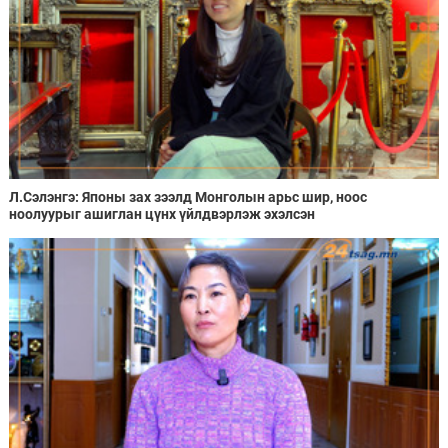
Л.Сэлэнгэ: Японы зах зээлд Монголын арьс шир, ноос
ноолуурыг ашиглан цүнх үйлдвэрлэж эхэлсэн