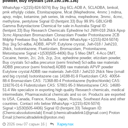
powder, Buy crystals (169.150.196.136)
WhatsApp:+1(215)-824-5074) Buy 1kg 6CL-ADB A, 5CLADBA, bmkoil,
pmk ethylgly cidate, Etonitazepipne, Mcat (Mephedrone, 4mmc ) mdma,
apvp, mdpv, ketamine, jwh series, bk mdma, mephedrone, 3mmc, 4cmc,
methylone, pentylone Signal ID:(fentpint.33) Buy 99.9% GBL\GHB
Gamma Butyrolactone Chemical for sale in Australia Signal ID:
(fentpint.33) Buy Research Chemicals Ephedrine hcl JWH-018 2fdck Apvp
3cmc Alprazolam Bromazolam Clonazolam Powder Protonitazene 2CB
Mdphp Freebase Buy 5cladba 5cl online WhatsApp:+1(215)-824-5074)
Buy 1kg 5cl-adba, ADBB, APVP, Eutylone crystal, Jwh-018 / Jwh210,
2fdck, Isotonitazene, Fluetizolam, Bromazolam, Protonitazene,
Metonitazene Signal:+1(530)505-4406) Buy 5 Meo DMT, 4-Aco DMT,
Cocaine, heroin, 2ci, 2cb, 2cp, 2ce, ephedrine powder, etizolam powder,
Buy crystals 5cl-adba precursor (semi finished) 5cl-adba raw materials
ADBB precursor (semi finished) ADBB raw materials APVP powder
Eutylone crystal ADBB raw materials Jwh-018 / Jwh210 2fdck New (small
and big crystal) Isotonitazene cas 14188-81-9 Fluetizolam CAS: 40054-
88-4 Bromazolam CAS: 71368-80-4 Protonitazene (hydrochloride) CAS:
119276-01-6 Flubrotizolam CAS: 57801-95-3 Metonitazene CAS: 14680-
51-4 We specialize in exporting high quality Research chemicals, medical
intermediate, Pharmaceutical chemicals and so on. Products are exported
to USA, Canada, France, Korea, Japan, Russia, Southeast Asia and other
countries. Contact info below WhatsApp:+1(215)-824-5074)
Signal:+1(530)505-4406) Signal ID:(fentpint.33) Telegram ID:
(Chemicalssolutionslab) Email:(chemicaltradelink1@gmail.com) Proton
Email:(chemicaltradelink@proton.me)
2026 оны 07 сарын 16
|
Хариулах