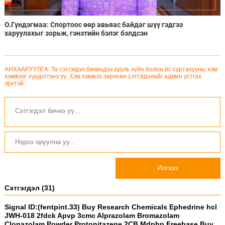
О.Гүндэгмаа: Спортоос өөр авьяас байдаг шүү гэдгээ
харуулахыг зорьж, гэнэтийн бэлэг бэлдсэн
АНХААРУУЛГА: Та сэтгэгдэл бичихдээ хууль зүйн болон ёс суртахууны хэм
хэмжээг хүндэтгэнэ үү. Хэм хэмжээ зөрчсөн сэтгэгдэлийг админ устгах
эрхтэй.
Илгээх
Сэтгэгдэл (31)
Signal ID:(fentpint.33) Buy Research Chemicals Ephedrine hcl
JWH-018 2fdck Apvp 3cmc Alprazolam Bromazolam
Clonazolam Powder Protonitazene 2CB Mdphp Freebase Buy