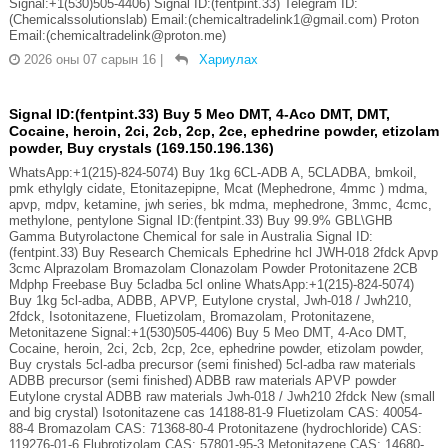
Signal:+1(530)505-4406) Signal ID:(fentpint.33) Telegram ID:
(Chemicalssolutionslab) Email:(chemicaltradelink1@gmail.com) Proton
Email:(chemicaltradelink@proton.me)
2026 оны 07 сарын 16
|
Хариулах
Signal ID:(fentpint.33) Buy 5 Meo DMT, 4-Aco DMT, DMT,
Cocaine, heroin, 2ci, 2cb, 2cp, 2ce, ephedrine powder, etizolam
powder, Buy crystals (169.150.196.136)
WhatsApp:+1(215)-824-5074) Buy 1kg 6CL-ADB A, 5CLADBA, bmkoil,
pmk ethylgly cidate, Etonitazepipne, Mcat (Mephedrone, 4mmc ) mdma,
apvp, mdpv, ketamine, jwh series, bk mdma, mephedrone, 3mmc, 4cmc,
methylone, pentylone Signal ID:(fentpint.33) Buy 99.9% GBL\GHB
Gamma Butyrolactone Chemical for sale in Australia Signal ID:
(fentpint.33) Buy Research Chemicals Ephedrine hcl JWH-018 2fdck Apvp
3cmc Alprazolam Bromazolam Clonazolam Powder Protonitazene 2CB
Mdphp Freebase Buy 5cladba 5cl online WhatsApp:+1(215)-824-5074)
Buy 1kg 5cl-adba, ADBB, APVP, Eutylone crystal, Jwh-018 / Jwh210,
2fdck, Isotonitazene, Fluetizolam, Bromazolam, Protonitazene,
Metonitazene Signal:+1(530)505-4406) Buy 5 Meo DMT, 4-Aco DMT,
Cocaine, heroin, 2ci, 2cb, 2cp, 2ce, ephedrine powder, etizolam powder,
Buy crystals 5cl-adba precursor (semi finished) 5cl-adba raw materials
ADBB precursor (semi finished) ADBB raw materials APVP powder
Eutylone crystal ADBB raw materials Jwh-018 / Jwh210 2fdck New (small
and big crystal) Isotonitazene cas 14188-81-9 Fluetizolam CAS: 40054-
88-4 Bromazolam CAS: 71368-80-4 Protonitazene (hydrochloride) CAS:
119276-01-6 Flubrotizolam CAS: 57801-95-3 Metonitazene CAS: 14680-