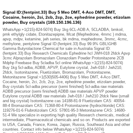
Signal ID:(fentpint.33) Buy 5 Meo DMT, 4-Aco DMT, DMT,
Cocaine, heroin, 2ci, 2cb, 2cp, 2ce, ephedrine powder, etizolam
powder, Buy crystals (169.150.196.136)
WhatsApp:+1(215)-824-5074) Buy 1kg 6CL-ADB A, 5CLADBA, bmkoil,
pmk ethylgly cidate, Etonitazepipne, Mcat (Mephedrone, 4mmc ) mdma,
apvp, mdpv, ketamine, jwh series, bk mdma, mephedrone, 3mmc, 4cmc,
methylone, pentylone Signal ID:(fentpint.33) Buy 99.9% GBL\GHB
Gamma Butyrolactone Chemical for sale in Australia Signal ID:
(fentpint.33) Buy Research Chemicals Ephedrine hcl JWH-018 2fdck Apvp
3cmc Alprazolam Bromazolam Clonazolam Powder Protonitazene 2CB
Mdphp Freebase Buy 5cladba 5cl online WhatsApp:+1(215)-824-5074)
Buy 1kg 5cl-adba, ADBB, APVP, Eutylone crystal, Jwh-018 / Jwh210,
2fdck, Isotonitazene, Fluetizolam, Bromazolam, Protonitazene,
Metonitazene Signal:+1(530)505-4406) Buy 5 Meo DMT, 4-Aco DMT,
Cocaine, heroin, 2ci, 2cb, 2cp, 2ce, ephedrine powder, etizolam powder,
Buy crystals 5cl-adba precursor (semi finished) 5cl-adba raw materials
ADBB precursor (semi finished) ADBB raw materials APVP powder
Eutylone crystal ADBB raw materials Jwh-018 / Jwh210 2fdck New (small
and big crystal) Isotonitazene cas 14188-81-9 Fluetizolam CAS: 40054-
88-4 Bromazolam CAS: 71368-80-4 Protonitazene (hydrochloride) CAS:
119276-01-6 Flubrotizolam CAS: 57801-95-3 Metonitazene CAS: 14680-
51-4 We specialize in exporting high quality Research chemicals, medical
intermediate, Pharmaceutical chemicals and so on. Products are exported
to USA, Canada, France, Korea, Japan, Russia, Southeast Asia and other
countries. Contact info below WhatsApp:+1(215)-824-5074)