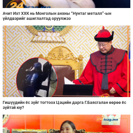
Ачит Ихт ХХК нь Монголын анхны “Нунтаг металл”-ын
үйлдвэрийг ашиглалтад оруулжээ
Гишүүдийн ёс зүйг тогтоох Цэцийн дарга Г.Баясгалан өөрөө ёс
зүйтэй юу?