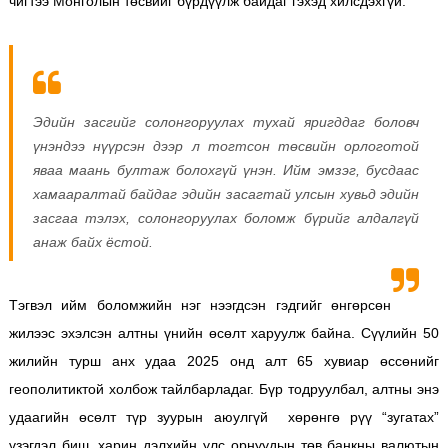
чигтээ Монголын төсвийг бүрдүүлж байдаг гэхэд хилсдэхгүй.
Эдийн засгийг солонгоруулах тухай яригддаг боловч
үнэндээ нүүрсэн дээр л тогтсон төсвийн орлоготой
яваа маань бултаж болохгүй үнэн. Ийм эмзэг, бусдаас
хамааралтай байдаг эдийн засагтай улсын хувьд эдийн
засгаа тэлэх, солонгоруулах боломж бүрийг алдалгүй
анаж байх ёстой.
Тэгвэл ийм боломжийн нэг нээгдсэн гэдгийг өнгөрсөн
жилээс эхэлсэн алтны үнийн өсөлт харуулж байна. Сүүлийн 50
жилийн турш анх удаа 2025 онд алт 65 хувиар өссөнийг
геополитиктой холбож тайлбарладаг. Бүр тодруулбал, алтны энэ
удаагийн өсөлт түр зуурын аюулгүй хөрөнгө рүү “зугатах”
үзэгдэл биш, харин дэлхийн улс орнуудын төв банкны валютын