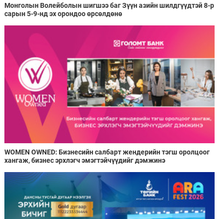
Монголын Волейболын шигшээ баг Зүүн азийн шилдгүүдтэй 8-р
сарын 5-9-нд эх орондоо өрсөлдөнө
WOMEN OWNED: Бизнесийн салбарт жендерийн тэгш оролцоог
хангаж, бизнес эрхлэгч эмэгтэйчүүдийг дэмжинэ