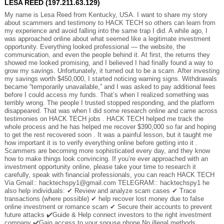
LESA REED (197.211.63.129)
My name is Lesa Reed from Kentucky, USA. I want to share my story
about scammers and testimony to HACK TECH so others can learn from
my experience and avoid falling into the same trap I did. A while ago, I
was approached online about what seemed like a legitimate investment
opportunity. Everything looked professional — the website, the
communication, and even the people behind it. At first, the returns they
showed me looked promising, and I believed I had finally found a way to
grow my savings. Unfortunately, it turned out to be a scam. After investing
my savings worth $450,000, I started noticing warning signs. Withdrawals
became “temporarily unavailable,” and I was asked to pay additional fees
before I could access my funds. That’s when I realized something was
terribly wrong. The people I trusted stopped responding, and the platform
disappeared. That was when I did some research online and came across
testimonies on HACK TECH jobs . HACK TECH helped me track the
whole process and he has helped me recover $390,000 so far and hoping
to get the rest recovered soon . It was a painful lesson, but it taught me
how important it is to verify everything online before getting into it .
Scammers are becoming more sophisticated every day, and they know
how to make things look convincing. If you’re ever approached with an
investment opportunity online, please take your time to research it
carefully, speak with financial professionals, you can reach HACK TECH
Via Gmail:: hacktechspy1@gmail.com TELEGRAM:: hacktechspy1 he
also help individuals: ✔ Review and analyze scam cases ✔ Trace
transactions (where possible) ✔ help recover lost money due to false
online investment or romance scam ✔ Secure their accounts to prevent
future attacks ✔️Guide & Help connect investors to the right investment
company ✔️Gain access to your spouse phone No illegal methods