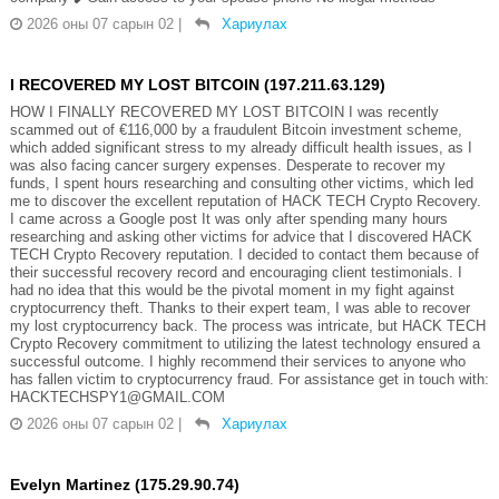
2026 оны 07 сарын 02
|
Хариулах
I RECOVERED MY LOST BITCOIN (197.211.63.129)
HOW I FINALLY RECOVERED MY LOST BITCOIN I was recently
scammed out of €116,000 by a fraudulent Bitcoin investment scheme,
which added significant stress to my already difficult health issues, as I
was also facing cancer surgery expenses. Desperate to recover my
funds, I spent hours researching and consulting other victims, which led
me to discover the excellent reputation of HACK TECH Crypto Recovery.
I came across a Google post It was only after spending many hours
researching and asking other victims for advice that I discovered HACK
TECH Crypto Recovery reputation. I decided to contact them because of
their successful recovery record and encouraging client testimonials. I
had no idea that this would be the pivotal moment in my fight against
cryptocurrency theft. Thanks to their expert team, I was able to recover
my lost cryptocurrency back. The process was intricate, but HACK TECH
Crypto Recovery commitment to utilizing the latest technology ensured a
successful outcome. I highly recommend their services to anyone who
has fallen victim to cryptocurrency fraud. For assistance get in touch with:
HACKTECHSPY1@GMAIL.COM
2026 оны 07 сарын 02
|
Хариулах
Evelyn Martinez (175.29.90.74)