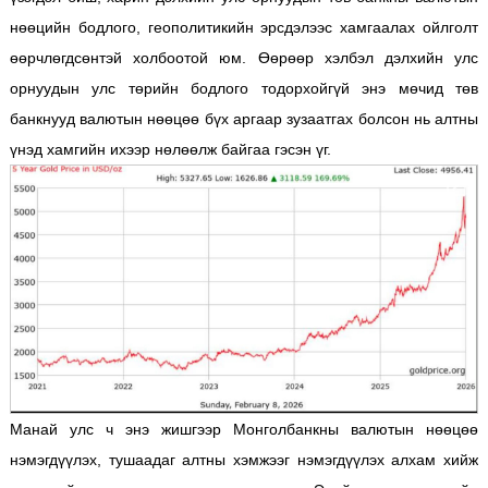
нөөцийн бодлого, геополитикийн эрсдэлээс хамгаалах ойлголт
өөрчлөгдсөнтэй холбоотой юм. Өөрөөр хэлбэл дэлхийн улс
орнуудын улс төрийн бодлого тодорхойгүй энэ мөчид төв
банкнууд валютын нөөцөө бүх аргаар зузаатгах болсон нь алтны
үнэд хамгийн ихээр нөлөөлж байгаа гэсэн үг.
Манай улс ч энэ жишгээр Монголбанкны валютын нөөцөө
нэмэгдүүлэх, тушаадаг алтны хэмжээг нэмэгдүүлэх алхам хийж