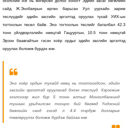
эхэлсний нэг нь өнгөрсөн долоо хоногт Эдийн засаг хөгжлийн
сайд Ж.Энхбаярын өргөн барьсан Уул уурхайн зарим
төслүүдийг эдийн засгийн эргэлтэд оруулах тухай УИХ-ын
тогтоолын төсөл байв. Энэ тогтоолын төслийг баталбал 42.3
тонн үйлдвэрлэлийн нөөцтэй Гацууртын, 10.5 тонн нөөцтэй
Эрээн баавгайтын гэсэн хоёр ордыг эдийн засгийн эргэлтэд
оруулах боломж бүрдэх юм.
Энэ хоёр ордын тухайд нөөц нь тогтоогдсон, эдийн
засгийн эргэлтэд оруулахад бэлэн төслүүд. Хэрэгжиж
эхэлснээр жил бүр 5 тонн алтыг Монголбанкинд
тушаах урьдчилсан тооцоо бий бөгөөд Үндэсний
баялгийн санд гэхэд л 4.4 тэрбум долларыг
төвлөрүүлэх боломж бүрдэж байгаа юм.