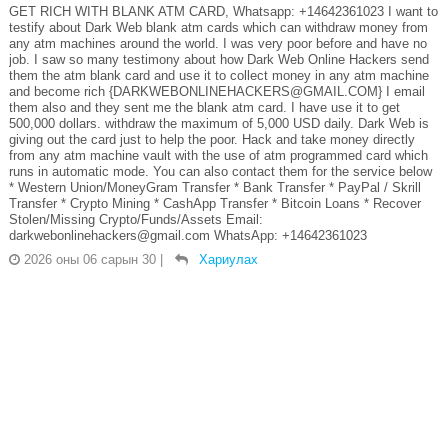
GET RICH WITH BLANK ATM CARD, Whatsapp: +14642361023 I want to
testify about Dark Web blank atm cards which can withdraw money from
any atm machines around the world. I was very poor before and have no
job. I saw so many testimony about how Dark Web Online Hackers send
them the atm blank card and use it to collect money in any atm machine
and become rich {DARKWEBONLINEHACKERS@GMAIL.COM} I email
them also and they sent me the blank atm card. I have use it to get
500,000 dollars. withdraw the maximum of 5,000 USD daily. Dark Web is
giving out the card just to help the poor. Hack and take money directly
from any atm machine vault with the use of atm programmed card which
runs in automatic mode. You can also contact them for the service below
* Western Union/MoneyGram Transfer * Bank Transfer * PayPal / Skrill
Transfer * Crypto Mining * CashApp Transfer * Bitcoin Loans * Recover
Stolen/Missing Crypto/Funds/Assets Email:
darkwebonlinehackers@gmail.com WhatsApp: +14642361023
2026 оны 06 сарын 30
|
Хариулах