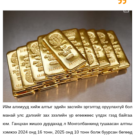
Ийм алхмууд хийж алтыг эдийн засгийн эргэлтэд оруулахгүй бол
манай улс дэлхийг зах зээлийн үр өгөөжөөс үлдэх гээд байгаа
юм. Ганцхан жишээ дурдахад л Монголбанкинд тушаасан алтны
хэмжээ 2024 онд 16 тонн, 2025 онд 10 тонн болж буурсан бөгөөд