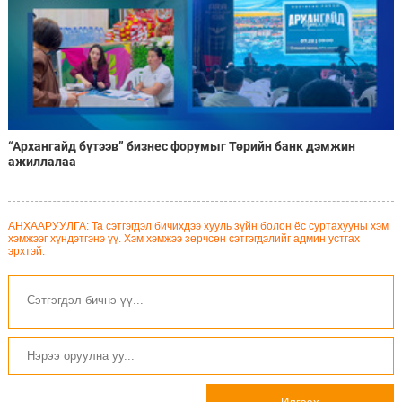
“Архангайд бүтээв” бизнес форумыг Төрийн банк дэмжин
ажиллалаа
АНХААРУУЛГА: Та сэтгэгдэл бичихдээ хууль зүйн болон ёс суртахууны хэм
хэмжээг хүндэтгэнэ үү. Хэм хэмжээ зөрчсөн сэтгэгдэлийг админ устгах
эрхтэй.