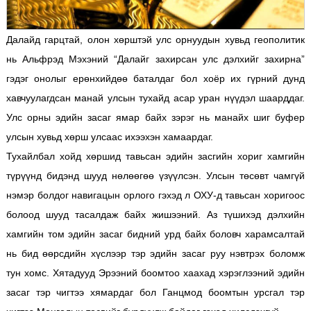
Далайд гарцтай, олон хөрштэй улс орнуудын хувьд геополитик
нь Альфрэд Мэхэний “Далайг захирсан улс дэлхийг захирна”
гэдэг онолыг ерөнхийдөө баталдаг бол хоёр их гүрний дунд
хавчуулагдсан манай улсын тухайд асар уран нүүдэл шаарддаг.
Улс орны эдийн засаг ямар байх зэрэг нь манайх шиг буфер
улсын хувьд хөрш улсаас ихээхэн хамаардаг.
Тухайлбал хойд хөршид тавьсан эдийн засгийн хориг хамгийн
түрүүнд бидэнд шууд нөлөөгөө үзүүлсэн. Улсын төсөвт чамгүй
нэмэр болдог навигацын орлого гэхэд л ОХУ-д тавьсан хоригоос
болоод шууд тасалдаж байх жишээний. Аз түшихэд дэлхийн
хамгийн том эдийн засаг бидний урд байх боловч харамсалтай
нь бид өөрсдийн хүслээр тэр эдийн засаг руу нэвтрэх боломж
тун хомс. Хятадууд Эрээний боомтоо хаахад хэрэглээний эдийн
засаг тэр чигтээ хямардаг бол Ганцмод боомтын урсгал тэр