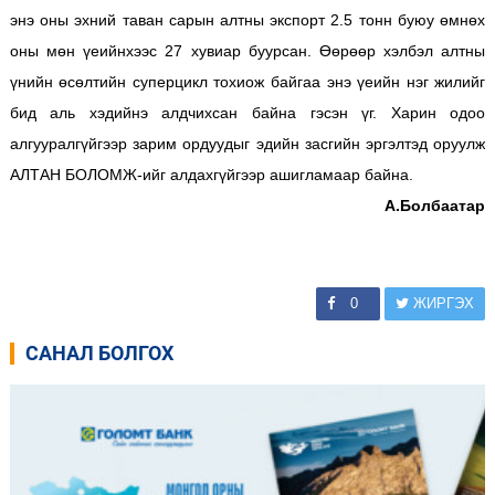
энэ оны эхний таван сарын алтны экспорт 2.5 тонн буюу өмнөх
оны мөн үеийнхээс 27 хувиар буурсан. Өөрөөр хэлбэл алтны
үнийн өсөлтийн суперцикл тохиож байгаа энэ үеийн нэг жилийг
бид аль хэдийнэ алдчихсан байна гэсэн үг. Харин одоо
алгууралгүйгээр зарим ордуудыг эдийн засгийн эргэлтэд оруулж
АЛТАН БОЛОМЖ-ийг алдахгүйгээр ашигламаар байна.
А.Болбаатар
0
ЖИРГЭХ
САНАЛ БОЛГОХ