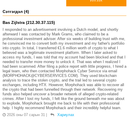
Илгээх
Сэтгэгдэл (4)
Bas Zijlstra (212.30.37.115)
I responded to an advertisement involving a Dutch model, and shortly
afterward I was contacted by Mark Grams, who claimed to be a
professional investment adviser. After six weeks of building trust with me,
he convinced me to convert both my investment and my father's portfolio
into crypto. In total, I transferred €1.6 million worth of crypto to what I
believed was a legitimate investment platform. When I later asked to
access my funds, I was told that my account had been blocked and that I
needed to transfer more money to unlock it. That was when I realized I
had been scammed. After filing a police report with little progress, I hired a
legal team, who then contacted Morphohack Cyber Service via email
(MORPHOHACK@CYBERSERVICES.COM). They used blockchain
analysis to trace the stolen crypto, and the trail led to several crypto
exchanges, including HTX. However, Morphohack was able to recover all
the crypto that had been funnelled through their network. Recovering my
funds also helped uncover a broader network of alleged crypto-related
crimes. After I lost my funds, I felt like the ground beneath me was about
to explode, Morphohack brought me back to life with their professional
help. I highly recommend Morphohack and their incredibly helpful team.
2026 оны 07 сарын 31
|
Хариулах