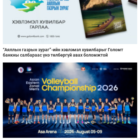
“Аяллын газрын зураг”-ийн хэвлэмэл хувилбарыг Голомт
банкны салбараас үнэ төлбөргүй авах боломжтой