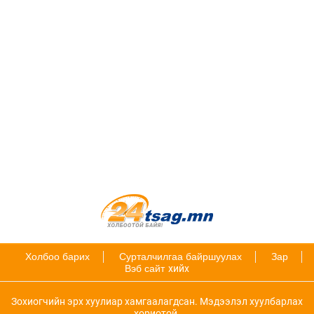
Холбоо барих
Сурталчилгаа байршуулах
Зар
Вэб сайт
хийх
Зохиогчийн эрх хуулиар хамгаалагдсан. Мэдээлэл хуулбарлах
хориотой.