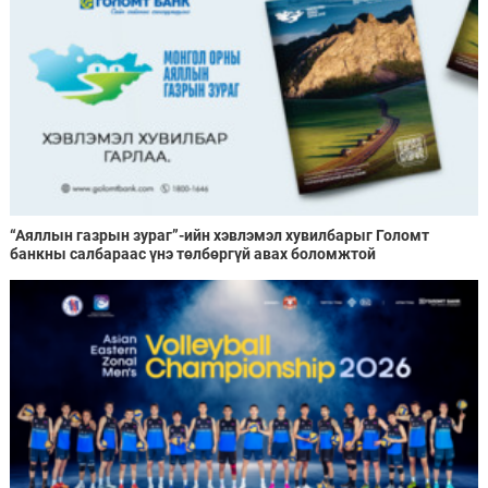
“Аяллын газрын зураг”-ийн хэвлэмэл хувилбарыг Голомт
банкны салбараас үнэ төлбөргүй авах боломжтой