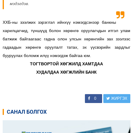
мэдэгдэв.
ХХБ-ны зээлжих зэрэглэл ийнхүү нэмэгдсэнээр банкны
харилцагчид, түншүүд болон хөрөнгө оруулагчдын итгэл улам
батжиж байгаагаас гадна олон улсын хөрөнгийн зах зээлээс
гадаадын хөрөнгө оруулалт татах, эх үүсвэрийн зардлыг
бууруулах боломж илүү нэмэгдэж байгаа юм.
ТОГТВОРТОЙ ХӨГЖИЛД ХАМТДАА
ХУДАЛДАА ХӨГЖЛИЙН БАНК
0
ЖИРГЭХ
САНАЛ БОЛГОХ