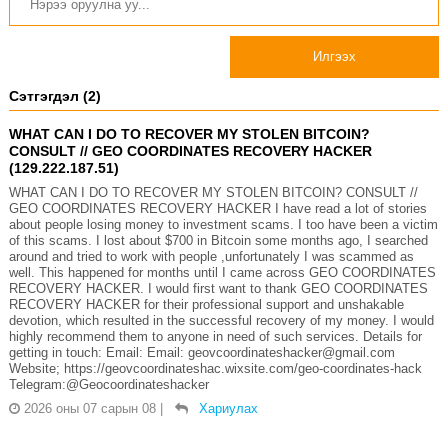
Илгээх
Сэтгэгдэл (2)
WHAT CAN I DO TO RECOVER MY STOLEN BITCOIN?
CONSULT // GEO COORDINATES RECOVERY HACKER
(129.222.187.51)
WHAT CAN I DO TO RECOVER MY STOLEN BITCOIN? CONSULT //
GEO COORDINATES RECOVERY HACKER I have read a lot of stories
about people losing money to investment scams. I too have been a victim
of this scams. I lost about $700 in Bitcoin some months ago, I searched
around and tried to work with people ,unfortunately I was scammed as
well. This happened for months until I came across GEO COORDINATES
RECOVERY HACKER. I would first want to thank GEO COORDINATES
RECOVERY HACKER for their professional support and unshakable
devotion, which resulted in the successful recovery of my money. I would
highly recommend them to anyone in need of such services. Details for
getting in touch: Email: Email: geovcoordinateshacker@gmail.com
Website; https://geovcoordinateshac.wixsite.com/geo-coordinates-hack
Telegram:@Geocoordinateshacker
2026 оны 07 сарын 08
|
Хариулах