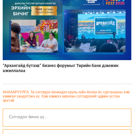
“Архангайд бүтээв” бизнес форумыг Төрийн банк дэмжин
ажиллалаа
АНХААРУУЛГА: Та сэтгэгдэл бичихдээ хууль зүйн болон ёс суртахууны хэм
хэмжээг хүндэтгэнэ үү. Хэм хэмжээ зөрчсөн сэтгэгдэлийг админ устгах
эрхтэй.