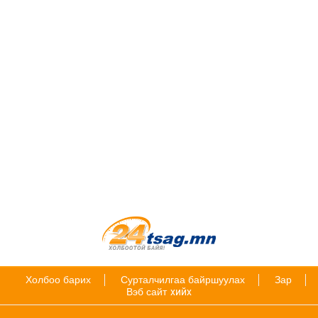
Холбоо барих
Сурталчилгаа байршуулах
Зар
Вэб сайт
хийх