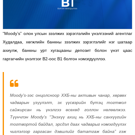
“Moody’s” олон улсын зээлжих зэрэглэлийн үнэлгээний агентлаг
Худалдаа, хөгжлийн банкны зээлжих зэрэглэлийг нэг шатаар
ахиулж, банкны урт хугацааны депозит болон үнэт цаас
гаргагчийн үнэлгээг B2-оос B1 болгон нэмэгдүүллээ.
Moody’s-ээс онцолсноор ХХБ-ны активын чанар, хөрвөх
чадварын үзүүлэлт, эх үүсвэрийн бүтэц тогтмол
сайжирсан нь үнэлгээ өсөхөд голлон нөлөөлжээ.
Түүнчлэн Moody’s “Энэхүү ахиц нь ХХБ-ны санхүүгийн
тогтвортой байдал, эрсдэл даах чадварыг нэмэгдүүлэх
чиглэлээр гаргасан дэвшлийг бататгаж байна” гэж