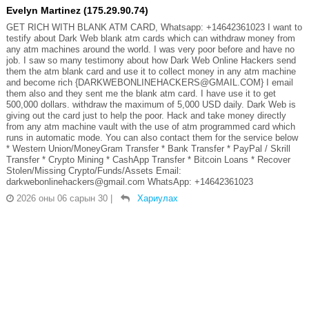
Evelyn Martinez (175.29.90.74)
GET RICH WITH BLANK ATM CARD, Whatsapp: +14642361023 I want to
testify about Dark Web blank atm cards which can withdraw money from
any atm machines around the world. I was very poor before and have no
job. I saw so many testimony about how Dark Web Online Hackers send
them the atm blank card and use it to collect money in any atm machine
and become rich {DARKWEBONLINEHACKERS@GMAIL.COM} I email
them also and they sent me the blank atm card. I have use it to get
500,000 dollars. withdraw the maximum of 5,000 USD daily. Dark Web is
giving out the card just to help the poor. Hack and take money directly
from any atm machine vault with the use of atm programmed card which
runs in automatic mode. You can also contact them for the service below
* Western Union/MoneyGram Transfer * Bank Transfer * PayPal / Skrill
Transfer * Crypto Mining * CashApp Transfer * Bitcoin Loans * Recover
Stolen/Missing Crypto/Funds/Assets Email:
darkwebonlinehackers@gmail.com WhatsApp: +14642361023
2026 оны 06 сарын 30
|
Хариулах