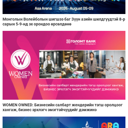
Монголын Волейболын шигшээ баг Зүүн азийн шилдгүүдтэй 8-р
сарын 5-9-нд эх орондоо өрсөлдөнө
WOMEN OWNED: Бизнесийн салбарт жендерийн тэгш оролцоог
хангаж, бизнес эрхлэгч эмэгтэйчүүдийг дэмжинэ