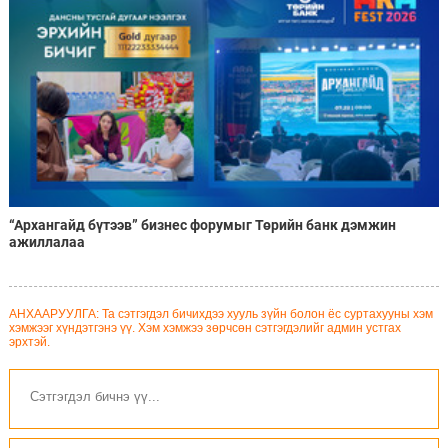
“Архангайд бүтээв” бизнес форумыг Төрийн банк дэмжин
ажиллалаа
АНХААРУУЛГА: Та сэтгэгдэл бичихдээ хууль зүйн болон ёс суртахууны хэм
хэмжээг хүндэтгэнэ үү. Хэм хэмжээ зөрчсөн сэтгэгдэлийг админ устгах
эрхтэй.