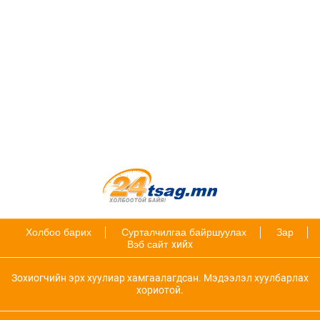
Холбоо барих
Сурталчилгаа байршуулах
Зар
Вэб сайт
хийх
Зохиогчийн эрх хуулиар хамгаалагдсан. Мэдээлэл хуулбарлах
хориотой.