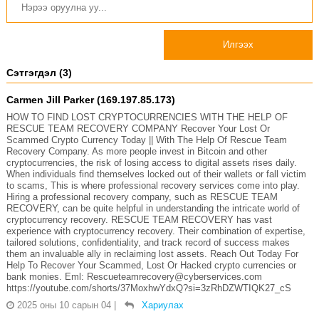
Илгээх
Сэтгэгдэл (3)
Carmen Jill Parker (169.197.85.173)
HOW TO FIND LOST CRYPTOCURRENCIES WITH THE HELP OF
RESCUE TEAM RECOVERY COMPANY Recover Your Lost Or
Scammed Crypto Currency Today || With The Help Of Rescue Team
Recovery Company. As more people invest in Bitcoin and other
cryptocurrencies, the risk of losing access to digital assets rises daily.
When individuals find themselves locked out of their wallets or fall victim
to scams, This is where professional recovery services come into play.
Hiring a professional recovery company, such as RESCUE TEAM
RECOVERY, can be quite helpful in understanding the intricate world of
cryptocurrency recovery. RESCUE TEAM RECOVERY has vast
experience with cryptocurrency recovery. Their combination of expertise,
tailored solutions, confidentiality, and track record of success makes
them an invaluable ally in reclaiming lost assets. Reach Out Today For
Help To Recover Your Scammed, Lost Or Hacked crypto currencies or
bank monies. Eml: Rescueteamrecovery@cyberservices.com
https://youtube.com/shorts/37MoxhwYdxQ?si=3zRhDZWTIQK27_cS
2025 оны 10 сарын 04
|
Хариулах