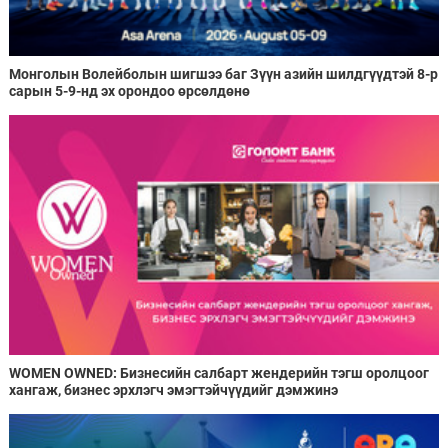
Монголын Волейболын шигшээ баг Зүүн азийн шилдгүүдтэй 8-р
сарын 5-9-нд эх орондоо өрсөлдөнө
WOMEN OWNED: Бизнесийн салбарт жендерийн тэгш оролцоог
хангаж, бизнес эрхлэгч эмэгтэйчүүдийг дэмжинэ