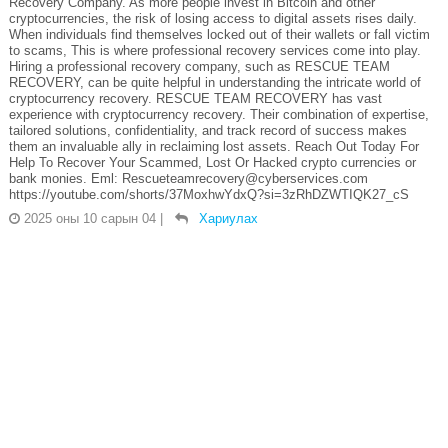
Recovery Company. As more people invest in Bitcoin and other
cryptocurrencies, the risk of losing access to digital assets rises daily.
When individuals find themselves locked out of their wallets or fall victim
to scams, This is where professional recovery services come into play.
Hiring a professional recovery company, such as RESCUE TEAM
RECOVERY, can be quite helpful in understanding the intricate world of
cryptocurrency recovery. RESCUE TEAM RECOVERY has vast
experience with cryptocurrency recovery. Their combination of expertise,
tailored solutions, confidentiality, and track record of success makes
them an invaluable ally in reclaiming lost assets. Reach Out Today For
Help To Recover Your Scammed, Lost Or Hacked crypto currencies or
bank monies. Eml: Rescueteamrecovery@cyberservices.com
https://youtube.com/shorts/37MoxhwYdxQ?si=3zRhDZWTIQK27_cS
2025 оны 10 сарын 04
|
Хариулах