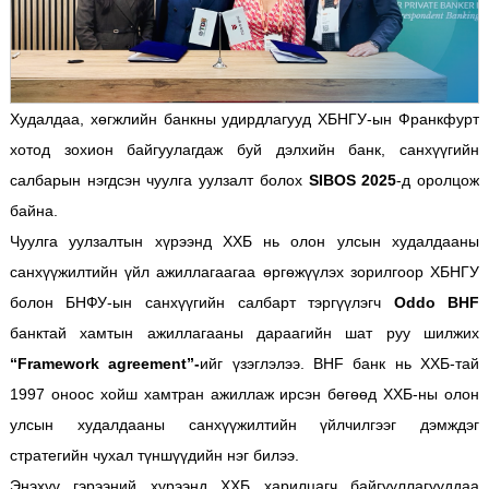
Худалдаа, хөгжлийн банкны удирдлагууд ХБНГУ-ын Франкфурт
хотод зохион байгуулагдаж буй дэлхийн банк, санхүүгийн
салбарын нэгдсэн чуулга уулзалт болох
SIBOS 2025
-д оролцож
байна.
Чуулга уулзалтын хүрээнд ХХБ нь олон улсын худалдааны
санхүүжилтийн үйл ажиллагаагаа өргөжүүлэх зорилгоор ХБНГУ
болон БНФУ-ын санхүүгийн салбарт тэргүүлэгч
Oddo BHF
банктай хамтын ажиллагааны дараагийн шат руу шилжих
“Framework agreement”
-
ийг үзэглэлээ. BHF банк нь ХХБ-тай
1997 оноос хойш хамтран ажиллаж ирсэн бөгөөд ХХБ-ны олон
улсын худалдааны санхүүжилтийн үйлчилгээг дэмждэг
стратегийн чухал түншүүдийн нэг билээ.
Энэхүү гэрээний хүрээнд ХХБ харилцагч байгууллагууддаа