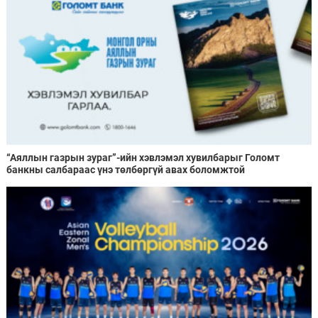
“Аяллын газрын зураг”-ийн хэвлэмэл хувилбарыг Голомт
банкны салбараас үнэ төлбөргүй авах боломжтой