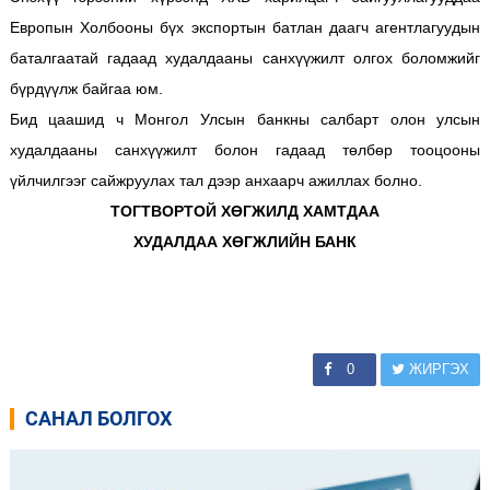
Европын Холбооны бүх экспортын батлан даагч агентлагуудын
баталгаатай гадаад худалдааны санхүүжилт олгох боломжийг
бүрдүүлж байгаа юм.
Бид цаашид ч Монгол Улсын банкны салбарт олон улсын
худалдааны санхүүжилт болон гадаад төлбөр тооцооны
үйлчилгээг сайжруулах тал дээр анхаарч ажиллах болно.
ТОГТВОРТОЙ ХӨГЖИЛД ХАМТДАА
ХУДАЛДАА ХӨГЖЛИЙН БАНК
0
ЖИРГЭХ
САНАЛ БОЛГОХ