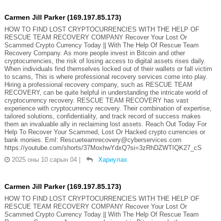
Carmen Jill Parker (169.197.85.173)
HOW TO FIND LOST CRYPTOCURRENCIES WITH THE HELP OF
RESCUE TEAM RECOVERY COMPANY Recover Your Lost Or
Scammed Crypto Currency Today || With The Help Of Rescue Team
Recovery Company. As more people invest in Bitcoin and other
cryptocurrencies, the risk of losing access to digital assets rises daily.
When individuals find themselves locked out of their wallets or fall victim
to scams, This is where professional recovery services come into play.
Hiring a professional recovery company, such as RESCUE TEAM
RECOVERY, can be quite helpful in understanding the intricate world of
cryptocurrency recovery. RESCUE TEAM RECOVERY has vast
experience with cryptocurrency recovery. Their combination of expertise,
tailored solutions, confidentiality, and track record of success makes
them an invaluable ally in reclaiming lost assets. Reach Out Today For
Help To Recover Your Scammed, Lost Or Hacked crypto currencies or
bank monies. Eml: Rescueteamrecovery@cyberservices.com
https://youtube.com/shorts/37MoxhwYdxQ?si=3zRhDZWTIQK27_cS
2025 оны 10 сарын 04
|
Хариулах
Carmen Jill Parker (169.197.85.173)
HOW TO FIND LOST CRYPTOCURRENCIES WITH THE HELP OF
RESCUE TEAM RECOVERY COMPANY Recover Your Lost Or
Scammed Crypto Currency Today || With The Help Of Rescue Team