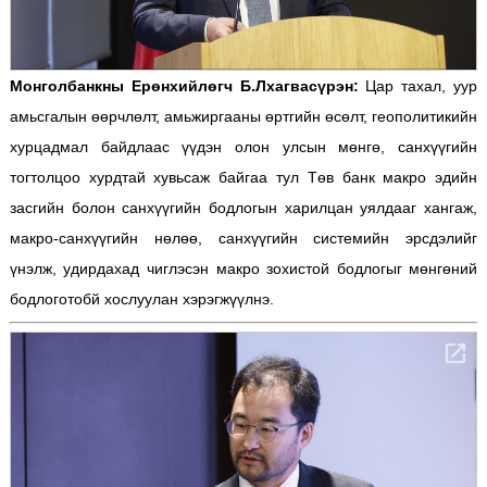
Монголбанкны Ерөнхийлөгч Б.Лхагвасүрэн:
Цар тахал, уур
амьсгалын өөрчлөлт, амьжиргааны өртгийн өсөлт, геополитикийн
хурцадмал байдлаас үүдэн олон улсын мөнгө, санхүүгийн
тогтолцоо хурдтай хувьсаж байгаа тул Төв банк макро эдийн
засгийн болон санхүүгийн бодлогын харилцан уялдааг хангаж,
макро-санхүүгийн нөлөө, санхүүгийн системийн эрсдэлийг
үнэлж, удирдахад чиглэсэн макро зохистой бодлогыг мөнгөний
бодлоготобй хослуулан хэрэгжүүлнэ.