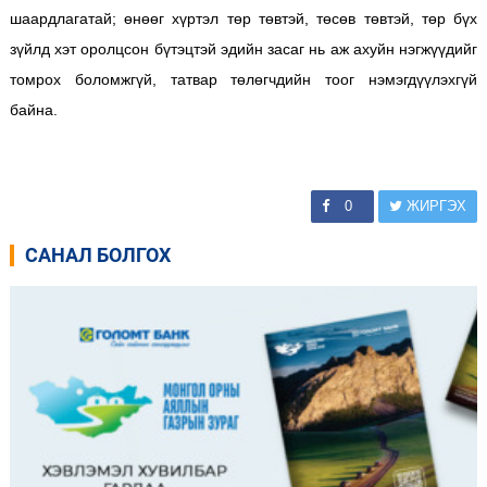
шаардлагатай; өнөөг хүртэл төр төвтэй, төсөв төвтэй, төр бүх
зүйлд хэт оролцсон бүтэцтэй эдийн засаг нь аж ахуйн нэгжүүдийг
томрох боломжгүй, татвар төлөгчдийн тоог нэмэгдүүлэхгүй
байна.
0
ЖИРГЭХ
САНАЛ БОЛГОХ