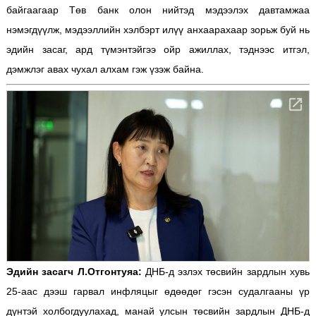
байгаагаар Төв банк олон нийтэд мэдээлэх давтамжаа
нэмэгдүүлж, мэдээллийн хэлбэрт илүү анхаарахаар зорьж буй нь
эдийн засаг, ард түмэнтэйгээ ойр ажиллах, тэднээс итгэл,
дэмжлэг авах чухал алхам гэж үзэж байна.
Эдийн засагч Л.Отгонтуяа:
ДНБ-д эзлэх төсвийн зардлын хувь
25-аас дээш гарвал инфляцыг өдөөдөг гэсэн судалгааны үр
дүнтэй холбогдуулахад, манай улсын төсвийн зардлын ДНБ-д