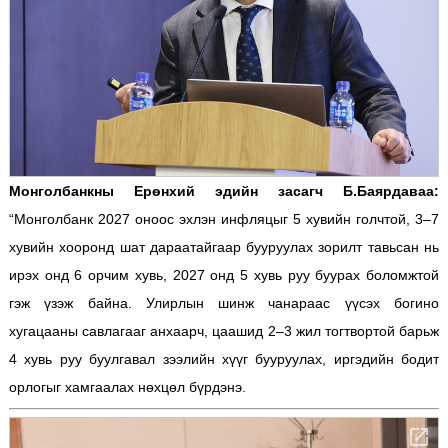
Монголбанкны Ерөнхий эдийн засагч Б.Баярдаваа:
“Монголбанк 2027 оноос эхлэн инфляцыг 5 хувийн голчтой, 3–7
хувийн хооронд шат дараатайгаар бууруулах зорилт тавьсан нь
ирэх онд 6 орчим хувь, 2027 онд 5 хувь руу буурах боломжтой
гэж үзэж байна. Улирлын шинж чанараас үүсэх богино
хугацааны савлагааг анхаарч, цаашид 2–3 жил тогтвортой барьж
4 хувь руу буулгавал зээлийн хүүг бууруулах, иргэдийн бодит
орлогыг хамгаалах нөхцөл бүрдэнэ.