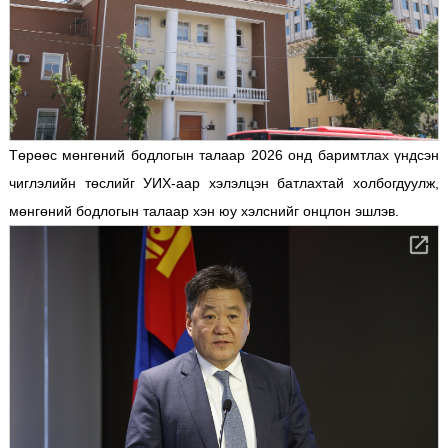
Төрөөс мөнгөний бодлогын талаар 2026 онд баримтлах үндсэн
чиглэлийн төслийг УИХ-аар хэлэлцэн батлахтай холбогдуулж,
мөнгөний бодлогын талаар хэн юу хэлснийг онцлон эшлэв.