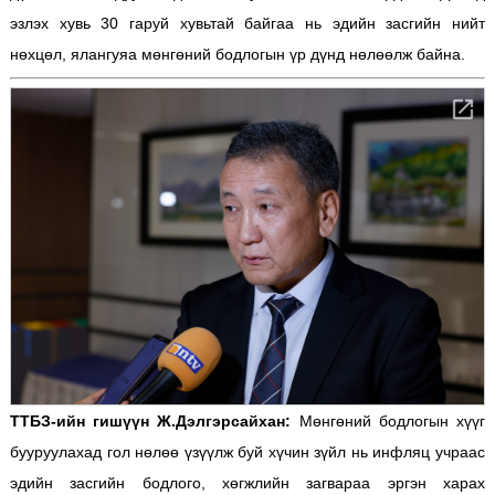
эзлэх хувь 30 гаруй хувьтай байгаа нь эдийн засгийн нийт
нөхцөл, ялангуяа мөнгөний бодлогын үр дүнд нөлөөлж байна.
ТТБЗ-ийн гишүүн Ж.Дэлгэрсайхан:
Мөнгөний бодлогын хүүг
бууруулахад гол нөлөө үзүүлж буй хүчин зүйл нь инфляц учраас
эдийн засгийн бодлого, хөгжлийн загвараа эргэн харах