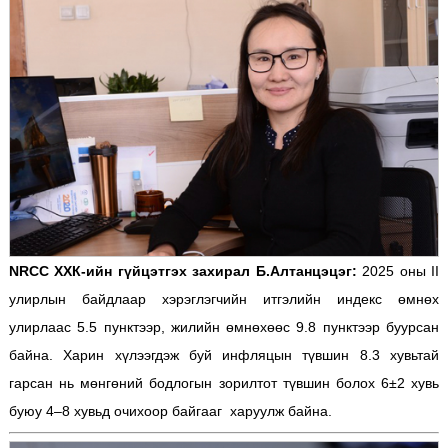
NRCC ХХК-ийн гүйцэтгэх захирал Б.Алтанцэцэг:
2025 оны II
улирлын байдлаар хэрэглэгчийн итгэлийн индекс өмнөх
улирлаас 5.5 пунктээр, жилийн өмнөхөөс 9.8 пунктээр буурсан
байна. Харин хүлээгдэж буй инфляцын түвшин 8.3 хувьтай
гарсан нь мөнгөний бодлогын зорилтот түвшин болох 6±2 хувь
буюу 4–8 хувьд очихоор байгааг харуулж байна.