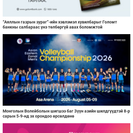
“Аяллын газрын зураг”-ийн хэвлэмэл хувилбарыг Голомт
банкны салбараас үнэ төлбөргүй авах боломжтой
Монголын Волейболын шигшээ баг Зүүн азийн шилдгүүдтэй 8-р
сарын 5-9-нд эх орондоо өрсөлдөнө