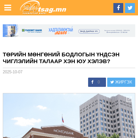
ТӨРИЙН МӨНГӨНИЙ БОДЛОГЫН ҮНДСЭН
ЧИГЛЭЛИЙН ТАЛААР ХЭН ЮУ ХЭЛЭВ?
2025-10-07
0
ЖИРГЭХ