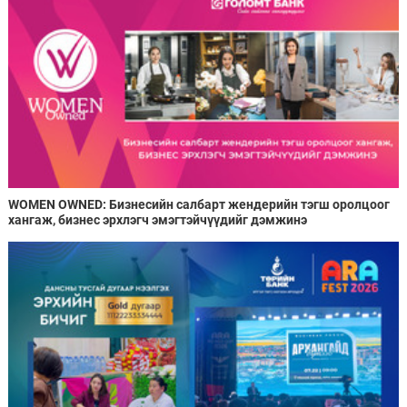
WOMEN OWNED: Бизнесийн салбарт жендерийн тэгш оролцоог
хангаж, бизнес эрхлэгч эмэгтэйчүүдийг дэмжинэ