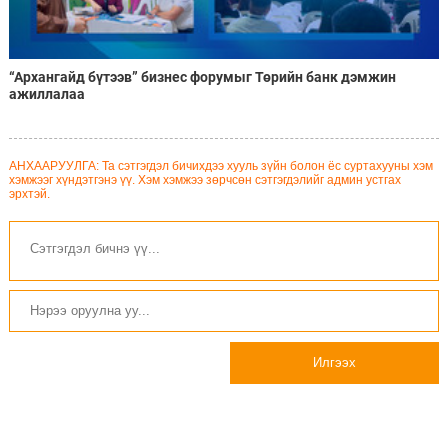
“Архангайд бүтээв” бизнес форумыг Төрийн банк дэмжин
ажиллалаа
АНХААРУУЛГА: Та сэтгэгдэл бичихдээ хууль зүйн болон ёс суртахууны хэм
хэмжээг хүндэтгэнэ үү. Хэм хэмжээ зөрчсөн сэтгэгдэлийг админ устгах
эрхтэй.
Илгээх