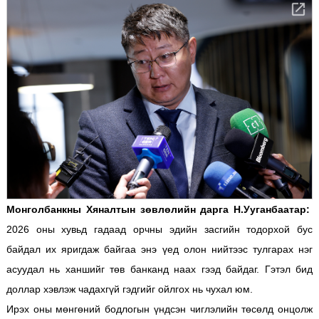
Монголбанкны Хяналтын зөвлөлийн дарга Н.Ууганбаатар:
2026 оны хувьд гадаад орчны эдийн засгийн тодорхой бус
байдал их яригдаж байгаа энэ үед олон нийтээс тулгарах нэг
асуудал нь ханшийг төв банканд наах гээд байдаг. Гэтэл бид
доллар хэвлэж чадахгүй гэдгийг ойлгох нь чухал юм.
Ирэх оны мөнгөний бодлогын үндсэн чиглэлийн төсөлд онцолж