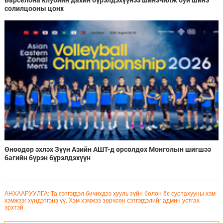
солилцооны цонх
Өнөөдөр эхлэх Зүүн Азийн АШТ-д өрсөлдөх Монголын шигшээ
багийн бүрэн бүрэлдэхүүн
АНХААРУУЛГА: Та сэтгэгдэл бичихдээ хууль зүйн болон ёс суртахууны хэм
хэмжээг хүндэтгэнэ үү. Хэм хэмжээ зөрчсөн сэтгэгдэлийг админ устгах
эрхтэй.