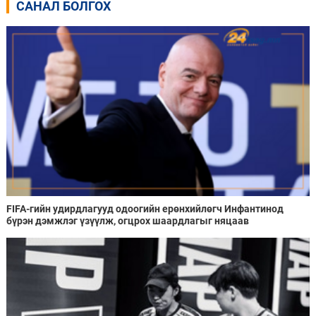
САНАЛ БОЛГОХ
FIFA-гийн удирдлагууд одоогийн ерөнхийлөгч Инфантинод
бүрэн дэмжлэг үзүүлж, огцрох шаардлагыг няцаав