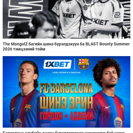
The MongolZ багийн шинэ бүрэлдэхүүн ба BLAST Bounty Summer
2026 тэмцээний тойм
Барселона клубийн дахин бүрэлдэхүүнээ шинэчилж буй шинэ