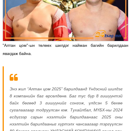
"Алтан цом"-ын төлөөх шилдэг найман багийн барилдаан
явагдаж байна.
Энэ жил “Алтан цом 2025” барилдаанд Үндэсний шилдэг
8 компанийн баг өрсөлдөнө. Баг тус бүр 8 гишүүнтэй
байх бөгөөд 3 гишүүнийг сонгож, үлдсэн 5 бөхөө
сугалаагаар тодруулсан юм. Тухайлбал, МҮБХ-ны 2024
есдүгээр сарын нээлтийн барилдаанаас 2025 оны
нээлтийн барилдааныг хүртэлх чансаагаар тэргүүлсэн