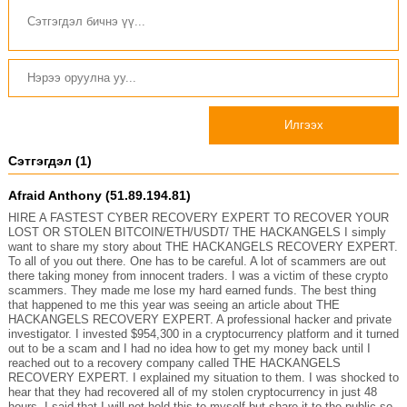
Илгээх
Сэтгэгдэл (1)
Afraid Anthony (51.89.194.81)
HIRE A FASTEST CYBER RECOVERY EXPERT TO RECOVER YOUR
LOST OR STOLEN BITCOIN/ETH/USDT/ THE HACKANGELS I simply
want to share my story about THE HACKANGELS RECOVERY EXPERT.
To all of you out there. One has to be careful. A lot of scammers are out
there taking money from innocent traders. I was a victim of these crypto
scammers. They made me lose my hard earned funds. The best thing
that happened to me this year was seeing an article about THE
HACKANGELS RECOVERY EXPERT. A professional hacker and private
investigator. I invested $954,300 in a cryptocurrency platform and it turned
out to be a scam and I had no idea how to get my money back until I
reached out to a recovery company called THE HACKANGELS
RECOVERY EXPERT. I explained my situation to them. I was shocked to
hear that they had recovered all of my stolen cryptocurrency in just 48
hours. I said that I will not hold this to myself but share it to the public so