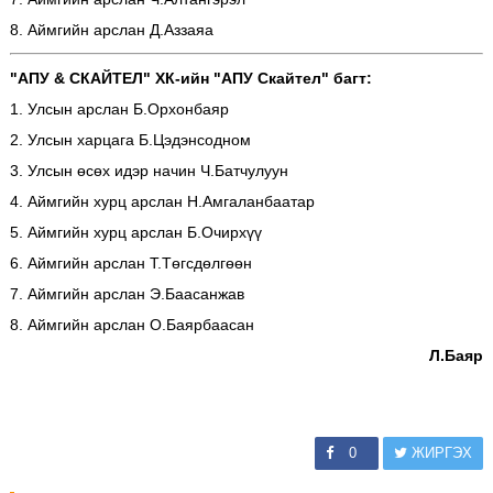
8. Аймгийн арслан Д.Аззаяа
"АПУ & СКАЙТЕЛ" ХК-ийн "АПУ Скайтел" багт:
1. Улсын арслан Б.Орхонбаяр
2. Улсын харцага Б.Цэдэнсодном
3. Улсын өсөх идэр начин Ч.Батчулуун
4. Аймгийн хурц арслан Н.Амгаланбаатар
5. Аймгийн хурц арслан Б.Очирхүү
6. Аймгийн арслан Т.Төгсдөлгөөн
7. Аймгийн арслан Э.Баасанжав
8. Аймгийн арслан О.Баярбаасан
Л.Баяр
0
ЖИРГЭХ