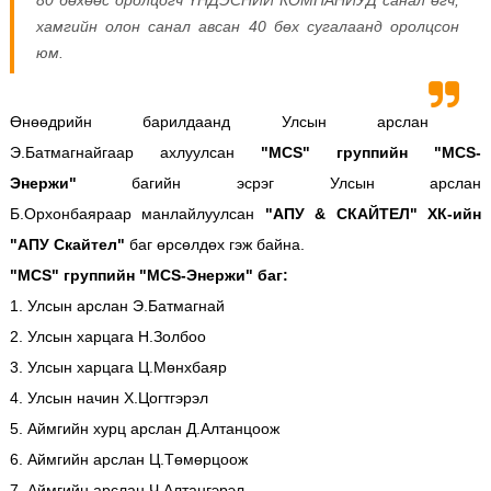
80 бөхөөс оролцогч ҮНДЭСНИЙ КОМПАНИУД санал өгч,
хамгийн олон санал авсан 40 бөх сугалаанд оролцсон
юм.
Өнөөдрийн барилдаанд Улсын арслан
Э.Батмагнайгаар ахлуулсан
"MCS" группийн "MCS-
Энержи"
багийн эсрэг Улсын арслан
Б.Орхонбаяраар манлайлуулсан
"АПУ & СКАЙТЕЛ" ХК-ийн
"АПУ Скайтел"
баг өрсөлдөх гэж байна.
"MCS" группийн "MCS-Энержи" баг:
1. Улсын арслан Э.Батмагнай
2. Улсын харцага Н.Золбоо
3. Улсын харцага Ц.Мөнхбаяр
4. Улсын начин Х.Цогтгэрэл
5. Аймгийн хурц арслан Д.Алтанцоож
6. Аймгийн арслан Ц.Төмөрцоож
7. Аймгийн арслан Ч.Алтангэрэл