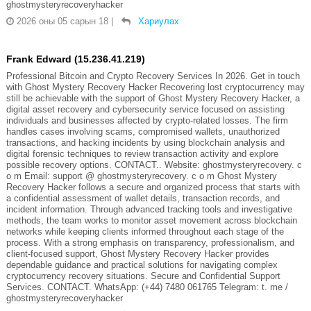
ghostmysteryrecoveryhacker
2026 оны 05 сарын 18
|
Хариулах
Frank Edward (15.236.41.219)
Professional Bitcoin and Crypto Recovery Services In 2026. Get in touch
with Ghost Mystery Recovery Hacker Recovering lost cryptocurrency may
still be achievable with the support of Ghost Mystery Recovery Hacker, a
digital asset recovery and cybersecurity service focused on assisting
individuals and businesses affected by crypto-related losses. The firm
handles cases involving scams, compromised wallets, unauthorized
transactions, and hacking incidents by using blockchain analysis and
digital forensic techniques to review transaction activity and explore
possible recovery options. CONTACT.. Website: ghostmysteryrecovery. c
o m Email: support @ ghostmysteryrecovery. c o m Ghost Mystery
Recovery Hacker follows a secure and organized process that starts with
a confidential assessment of wallet details, transaction records, and
incident information. Through advanced tracking tools and investigative
methods, the team works to monitor asset movement across blockchain
networks while keeping clients informed throughout each stage of the
process. With a strong emphasis on transparency, professionalism, and
client-focused support, Ghost Mystery Recovery Hacker provides
dependable guidance and practical solutions for navigating complex
cryptocurrency recovery situations. Secure and Confidential Support
Services. CONTACT. WhatsApp: (+44) 7480 061765 Telegram: t. me /
ghostmysteryrecoveryhacker