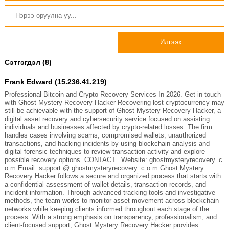
Илгээх
Сэтгэгдэл (8)
Frank Edward (15.236.41.219)
Professional Bitcoin and Crypto Recovery Services In 2026. Get in touch
with Ghost Mystery Recovery Hacker Recovering lost cryptocurrency may
still be achievable with the support of Ghost Mystery Recovery Hacker, a
digital asset recovery and cybersecurity service focused on assisting
individuals and businesses affected by crypto-related losses. The firm
handles cases involving scams, compromised wallets, unauthorized
transactions, and hacking incidents by using blockchain analysis and
digital forensic techniques to review transaction activity and explore
possible recovery options. CONTACT.. Website: ghostmysteryrecovery. c
o m Email: support @ ghostmysteryrecovery. c o m Ghost Mystery
Recovery Hacker follows a secure and organized process that starts with
a confidential assessment of wallet details, transaction records, and
incident information. Through advanced tracking tools and investigative
methods, the team works to monitor asset movement across blockchain
networks while keeping clients informed throughout each stage of the
process. With a strong emphasis on transparency, professionalism, and
client-focused support, Ghost Mystery Recovery Hacker provides