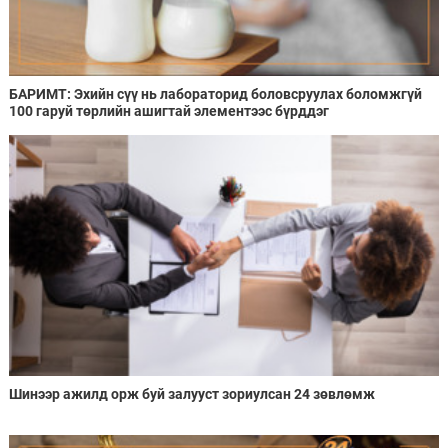
БАРИМТ: Эхийн сүү нь лабораторид боловсруулах боломжгүй
100 гаруй төрлийн ашигтай элементээс бүрддэг
Шинээр ажилд орж буй залууст зориулсан 24 зөвлөмж