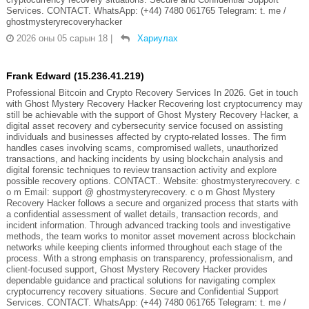
Services. CONTACT. WhatsApp: (+44) 7480 061765 Telegram: t. me /
ghostmysteryrecoveryhacker
2026 оны 05 сарын 18
|
Хариулах
Frank Edward (15.236.41.219)
Professional Bitcoin and Crypto Recovery Services In 2026. Get in touch
with Ghost Mystery Recovery Hacker Recovering lost cryptocurrency may
still be achievable with the support of Ghost Mystery Recovery Hacker, a
digital asset recovery and cybersecurity service focused on assisting
individuals and businesses affected by crypto-related losses. The firm
handles cases involving scams, compromised wallets, unauthorized
transactions, and hacking incidents by using blockchain analysis and
digital forensic techniques to review transaction activity and explore
possible recovery options. CONTACT.. Website: ghostmysteryrecovery. c
o m Email: support @ ghostmysteryrecovery. c o m Ghost Mystery
Recovery Hacker follows a secure and organized process that starts with
a confidential assessment of wallet details, transaction records, and
incident information. Through advanced tracking tools and investigative
methods, the team works to monitor asset movement across blockchain
networks while keeping clients informed throughout each stage of the
process. With a strong emphasis on transparency, professionalism, and
client-focused support, Ghost Mystery Recovery Hacker provides
dependable guidance and practical solutions for navigating complex
cryptocurrency recovery situations. Secure and Confidential Support
Services. CONTACT. WhatsApp: (+44) 7480 061765 Telegram: t. me /