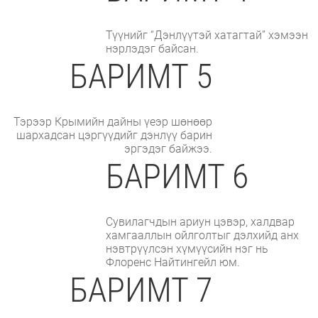
Түүнийг “Дэнлүүтэй хатагтай” хэмээн
нэрлэдэг байсан.
БАРИМТ 5
Тэрээр Крымийн дайны үеэр шөнөөр
шархадсан цэргүүдийг дэнлүү барин
эргэдэг байжээ.
БАРИМТ 6
Сувилагчдын ариун цэвэр, халдвар
хамгааллын ойлголтыг дэлхийд анх
нэвтрүүлсэн хүмүүсийн нэг нь
Флоренс Найтингейл юм.
БАРИМТ 7