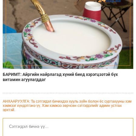
БАРИМТ: Айргийн найрлагад хүний биед хэрэгцээтэй бүх
витамин агуулагддаг
АНХААРУУЛГА: Та сэтгэгдэл бичихдээ хууль зүйн болон ёс суртахууны хэм
хэмжээг хүндэтгэнэ үү. Хэм хэмжээ зөрчсөн сэтгэгдэлийг админ устгах
эрхтэй.