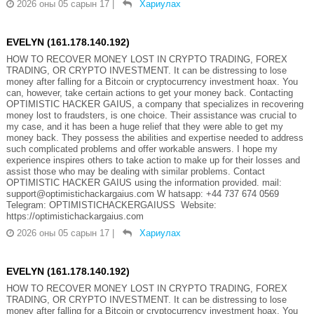
2026 оны 05 сарын 17
|
Хариулах
EVELYN (161.178.140.192)
HOW TO RECOVER MONEY LOST IN CRYPTO TRADING, FOREX
TRADING, OR CRYPTO INVESTMENT. It can be distressing to lose
money after falling for a Bitcoin or cryptocurrency investment hoax. You
can, however, take certain actions to get your money back. Contacting
OPTIMISTIC HACKER GAIUS, a company that specializes in recovering
money lost to fraudsters, is one choice. Their assistance was crucial to
my case, and it has been a huge relief that they were able to get my
money back. They possess the abilities and expertise needed to address
such complicated problems and offer workable answers. I hope my
experience inspires others to take action to make up for their losses and
assist those who may be dealing with similar problems. Contact
OPTIMISTIC HACKER GAIUS using the information provided. mail:
support@optimistichackargaius.com W hatsapp: +44 737 674 0569
Telegram: OPTIMISTICHACKERGAIUSS Website:
https://optimistichackargaius.com
2026 оны 05 сарын 17
|
Хариулах
EVELYN (161.178.140.192)
HOW TO RECOVER MONEY LOST IN CRYPTO TRADING, FOREX
TRADING, OR CRYPTO INVESTMENT. It can be distressing to lose
money after falling for a Bitcoin or cryptocurrency investment hoax. You