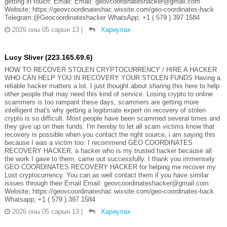
getting in touch: Email: Email: geovcoordinateshacker@gmail.com
Website; https://geovcoordinateshac.wixsite.com/geo-coordinates-hack
Telegram:@Geocoordinateshacker WhatsApp; +1 ( 579 ) 397 1584
2026 оны 05 сарын 13
|
Хариулах
Lucy Sliver (223.165.69.6)
HOW TO RECOVER STOLEN CRYPTOCURRENCY / HIRE A HACKER
WHO CAN HELP YOU IN RECOVERY YOUR STOLEN FUNDS Having a
reliable hacker matters a lot. I just thought about sharing this here to help
other people that may need this kind of service. Losing crypto to online
scammers is too rampant these days, scammers are getting more
intelligent that's why getting a legitimate expert on recovery of stolen
crypto is so difficult. Most people have been scammed several times and
they give up on their funds. I'm hereby to let all scam victims know that
recovery is possible when you contact the right source, i am saying this
because I was a victim too. I recommend GEO COORDINATES
RECOVERY HACKER, a hacker who is my trusted hacker because all
the work I gave to them, came out successfully. I thank you immensely
GEO COORDINATES RECOVERY HACKER for helping me recover my
Lost cryptocurrency. You can as well contact them if you have similar
issues through their Email Email: geovcoordinateshacker@gmail.com
Website; https://geovcoordinateshac.wixsite.com/geo-coordinates-hack
Whatsapp; +1 ( 579 ) 397 1584
2026 оны 05 сарын 13
|
Хариулах