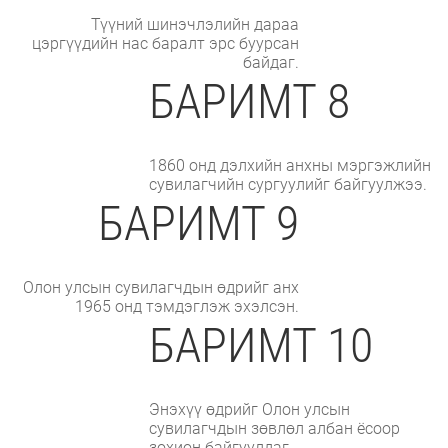
Түүний шинэчлэлийн дараа
цэргүүдийн нас баралт эрс буурсан
байдаг.
БАРИМТ 8
1860 онд дэлхийн анхны мэргэжлийн
сувилагчийн сургуулийг байгуулжээ.
БАРИМТ 9
Олон улсын сувилагчдын өдрийг анх
1965 онд тэмдэглэж эхэлсэн.
БАРИМТ 10
Энэхүү өдрийг Олон улсын
сувилагчдын зөвлөл албан ёсоор
зохион байгуулдаг.