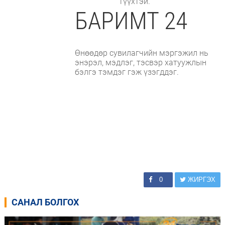
түүхтэй.
БАРИМТ 24
Өнөөдөр сувилагчийн мэргэжил нь
энэрэл, мэдлэг, тэсвэр хатуужлын
бэлгэ тэмдэг гэж үзэгддэг.
0
ЖИРГЭХ
САНАЛ БОЛГОХ