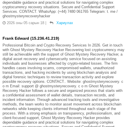
dependable guidance and practical solutions for navigating complex
cryptocurrency recovery situations. Secure and Confidential Support
Services. CONTACT. WhatsApp: (+44) 7480 061765 Telegram: t. me /
ghostmysteryrecoveryhacker
2026 оны 05 сарын 18
|
Хариулах
Frank Edward (15.236.41.219)
Professional Bitcoin and Crypto Recovery Services In 2026. Get in touch
with Ghost Mystery Recovery Hacker Recovering lost cryptocurrency may
still be achievable with the support of Ghost Mystery Recovery Hacker, a
digital asset recovery and cybersecurity service focused on assisting
individuals and businesses affected by crypto-related losses. The firm
handles cases involving scams, compromised wallets, unauthorized
transactions, and hacking incidents by using blockchain analysis and
digital forensic techniques to review transaction activity and explore
possible recovery options. CONTACT.. Website: ghostmysteryrecovery. c
o m Email: support @ ghostmysteryrecovery. c o m Ghost Mystery
Recovery Hacker follows a secure and organized process that starts with
a confidential assessment of wallet details, transaction records, and
incident information. Through advanced tracking tools and investigative
methods, the team works to monitor asset movement across blockchain
networks while keeping clients informed throughout each stage of the
process. With a strong emphasis on transparency, professionalism, and
client-focused support, Ghost Mystery Recovery Hacker provides
dependable guidance and practical solutions for navigating complex
cryptocurrency recovery situations. Secure and Confidential Support