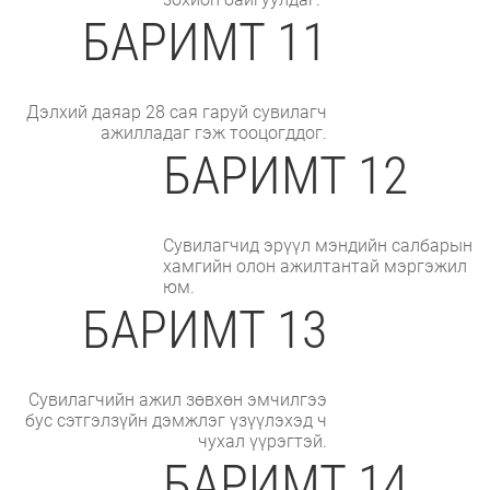
БАРИМТ 11
Дэлхий даяар 28 сая гаруй сувилагч
ажилладаг гэж тооцогддог.
БАРИМТ 12
Сувилагчид эрүүл мэндийн салбарын
хамгийн олон ажилтантай мэргэжил
юм.
БАРИМТ 13
Сувилагчийн ажил зөвхөн эмчилгээ
бус сэтгэлзүйн дэмжлэг үзүүлэхэд ч
чухал үүрэгтэй.
БАРИМТ 14