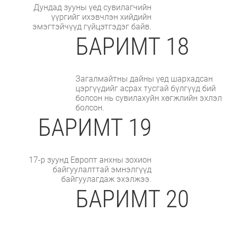
Дундад зууны үед сувилагчийн
үүргийг ихэвчлэн хийдийн
эмэгтэйчүүд гүйцэтгэдэг байв.
БАРИМТ 18
Загалмайтны дайны үед шархадсан
цэргүүдийг асрах тусгай бүлгүүд бий
болсон нь сувилахуйн хөгжлийн эхлэл
болсон.
БАРИМТ 19
17-р зуунд Европт анхны зохион
байгуулалттай эмнэлгүүд
байгуулагдаж эхэлжээ.
БАРИМТ 20