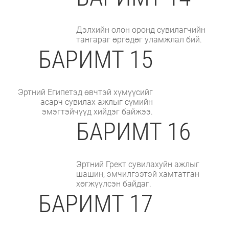
Дэлхийн олон оронд сувилагчийн
тангараг өргөдөг уламжлал бий.
БАРИМТ 15
Эртний Египетэд өвчтэй хүмүүсийг
асарч сувилах ажлыг сүмийн
эмэгтэйчүүд хийдэг байжээ.
БАРИМТ 16
Эртний Грект сувилахуйн ажлыг
шашин, эмчилгээтэй хамтатган
хөгжүүлсэн байдаг.
БАРИМТ 17