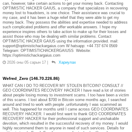
can, however, take certain actions to get your money back. Contacting
OPTIMISTIC HACKER GAIUS, a company that specializes in recovering
money lost to fraudsters, is one choice. Their assistance was crucial to
my case, and it has been a huge relief that they were able to get my
money back. They possess the abilities and expertise needed to address
such complicated problems and offer workable answers. I hope my
experience inspires others to take action to make up for their losses and
assist those who may be dealing with similar problems. Contact
OPTIMISTIC HACKER GAIUS using the information provided. mail:
support@optimistichackargaius.com W hatsapp: +44 737 674 0569
Telegram: OPTIMISTICHACKERGAIUSS Website:
https://optimistichackargaius.com
2026 оны 05 сарын 17
|
Хариулах
Wefred_Zero (146.70.226.86)
WHAT CAN I DO TO RECOVER MY STOLEN BITCOIN? CONSULT //
GEO COORDINATES RECOVERY HACKER I have read a lot of stories
about people losing money to investment scams. I too have been a victim
of this scams. I lost about $700 in Bitcoin some months ago, I searched
around and tried to work with people ,unfortunately I was scammed as
well. This happened for months until I came across GEO COORDINATES
RECOVERY HACKER. I would first want to thank GEO COORDINATES
RECOVERY HACKER for their professional support and unshakable
devotion, which resulted in the successful recovery of my money. I would
highly recommend them to anyone in need of such services. Details for