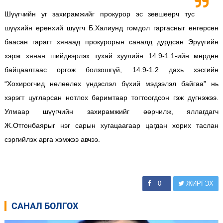
Шүүгчийн уг захирамжийг прокурор эс зөвшөөрч тус
шүүхийн ерөнхий шүүгч Б.Халиунд гомдол гаргасныг өнгөрсөн
баасан гарагт хянаад прокурорын саналд дурдсан Эрүүгийн
хэрэг хянан шийдвэрлэх тухай хуулийн 14.9-1.1-ийн мөрдөн
байцаалтаас оргож болзошгүй, 14.9-1.2 дахь хэсгийн
“Хохирогчид нөлөөлөх үндэслэл бүхий мэдээлэл байгаа” нь
хэрэгт цугларсан нотлох баримтаар тогтоогдсон гэж дүгнэжээ.
Улмаар шүүгчийн захирамжийг өөрчилж, яллагдагч
Ж.Отгонбаярыг нэг сарын хугацаагаар цагдан хорих таслан
сэргийлэх арга хэмжээ авчээ.
0
ЖИРГЭХ
САНАЛ БОЛГОХ