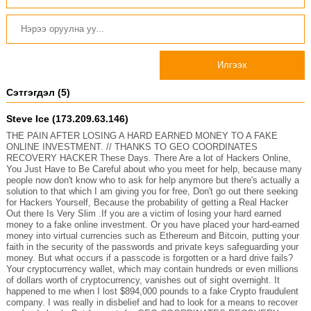
Илгээх
Сэтгэгдэл (5)
Steve Ice (173.209.63.146)
THE PAIN AFTER LOSING A HARD EARNED MONEY TO A FAKE
ONLINE INVESTMENT. // THANKS TO GEO COORDINATES
RECOVERY HACKER These Days. There Are a lot of Hackers Online,
You Just Have to Be Careful about who you meet for help, because many
people now don't know who to ask for help anymore but there's actually a
solution to that which I am giving you for free, Don't go out there seeking
for Hackers Yourself, Because the probability of getting a Real Hacker
Out there Is Very Slim .If you are a victim of losing your hard earned
money to a fake online investment. Or you have placed your hard-earned
money into virtual currencies such as Ethereum and Bitcoin, putting your
faith in the security of the passwords and private keys safeguarding your
money. But what occurs if a passcode is forgotten or a hard drive fails?
Your cryptocurrency wallet, which may contain hundreds or even millions
of dollars worth of cryptocurrency, vanishes out of sight overnight. It
happened to me when I lost $894,000 pounds to a fake Crypto fraudulent
company. I was really in disbelief and had to look for a means to recover