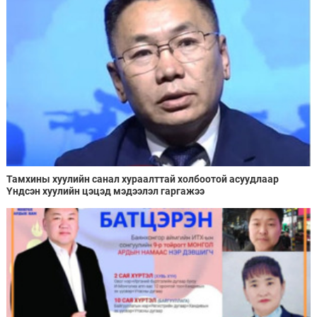
Тамхины хуулийн санал хураалттай холбоотой асуудлаар
Үндсэн хуулийн цэцэд мэдээлэл гаргажээ