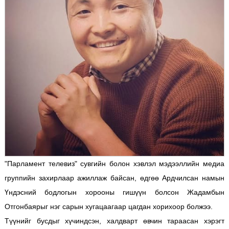
"Парламент телевиз" сувгийн болон хэвлэл мэдээллийн медиа
группийн захирлаар ажиллаж байсан, өдгөө Ардчилсан намын
Үндэсний бодлогын хорооны гишүүн болсон Жадамбын
Отгонбаярыг нэг сарын хугацаагаар цагдан хорихоор болжээ.
Түүнийг бусдыг хүчиндсэн, халдварт өвчин тараасан хэрэгт