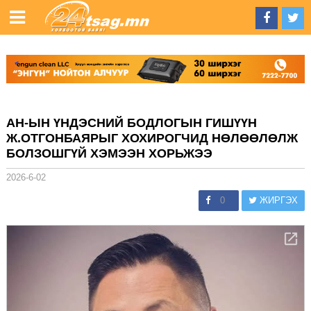
АН-ЫН ҮНДЭСНИЙ БОДЛОГЫН ГИШҮҮН
Ж.ОТГОНБАЯРЫГ ХОХИРОГЧИД НӨЛӨӨЛӨЛЖ
БОЛЗОШГҮЙ ХЭМЭЭН ХОРЬЖЭЭ
2026-6-02
0
ЖИРГЭХ