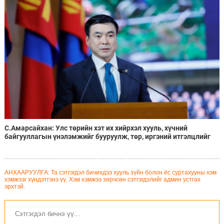
С.Амарсайхан: Улс төрийн хэт их хийрхэл хууль, хүчний
байгууллагын үнэлэмжийг бууруулж, төр, иргэний итгэлцлийг
асар ихээр сулруулжээ
АНХААРУУЛГА: Та сэтгэгдэл бичихдээ хууль зүйн болон ёс суртахууны хэм
хэмжээг хүндэтгэнэ үү. Хэм хэмжээ зөрчсөн сэтгэгдэлийг админ устгах
эрхтэй.