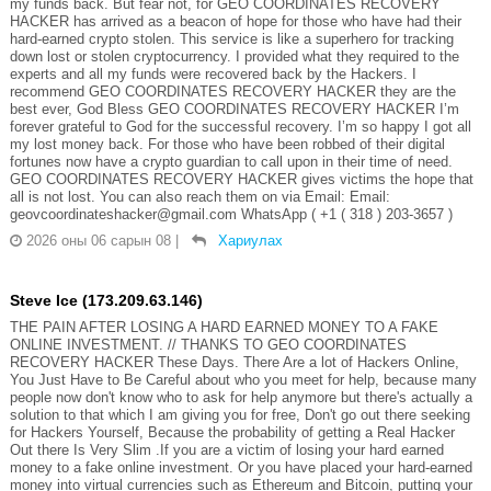
my funds back. But fear not, for GEO COORDINATES RECOVERY
HACKER has arrived as a beacon of hope for those who have had their
hard-earned crypto stolen. This service is like a superhero for tracking
down lost or stolen cryptocurrency. I provided what they required to the
experts and all my funds were recovered back by the Hackers. I
recommend GEO COORDINATES RECOVERY HACKER they are the
best ever, God Bless GEO COORDINATES RECOVERY HACKER I’m
forever grateful to God for the successful recovery. I’m so happy I got all
my lost money back. For those who have been robbed of their digital
fortunes now have a crypto guardian to call upon in their time of need.
GEO COORDINATES RECOVERY HACKER gives victims the hope that
all is not lost. You can also reach them on via Email: Email:
geovcoordinateshacker@gmail.com WhatsApp ( +1 ( 318 ) 203-3657 )
2026 оны 06 сарын 08
|
Хариулах
Steve Ice (173.209.63.146)
THE PAIN AFTER LOSING A HARD EARNED MONEY TO A FAKE
ONLINE INVESTMENT. // THANKS TO GEO COORDINATES
RECOVERY HACKER These Days. There Are a lot of Hackers Online,
You Just Have to Be Careful about who you meet for help, because many
people now don't know who to ask for help anymore but there's actually a
solution to that which I am giving you for free, Don't go out there seeking
for Hackers Yourself, Because the probability of getting a Real Hacker
Out there Is Very Slim .If you are a victim of losing your hard earned
money to a fake online investment. Or you have placed your hard-earned
money into virtual currencies such as Ethereum and Bitcoin, putting your