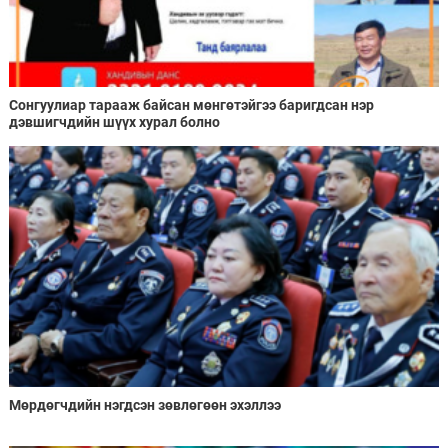
Сонгуулиар тарааж байсан мөнгөтэйгээ баригдсан нэр
дэвшигчдийн шүүх хурал болно
Мөрдөгчдийн нэгдсэн зөвлөгөөн эхэллээ