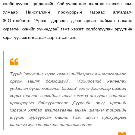
холбогдуулан цагдаагийн байгууллагаас шалгаж эхэлсэн юм.
Улмаар Нийслэлийн прокурорын газраас яллагдагч
Ж.Отгонбаярт “Арван дөрвөөс дээш арван найман насанд
хүрээгүй хүнийг хүчиндсэн” гэмт хэрэгт холбогдуулан эрүүгийн
хэрэг үүсгэж яллагдагчаар татсан аж.
Түүнд “эрүүгийн хэрэг хянан шийдвэрлэх ажиллагаанаас
оргон зайлж болзошгүй”, “Хохирогчид нөлөөлөх
үндэслэл бүхий мэдээлэл байгаа” гэх үндэслэлээр цагдан
хорих таслан сэргийлэх арга хэмжээ авхуулах саналыг
прокурорын байгууллагаас Дүүргийн эрүү, иргэний
хэргийн хялбар ажиллагааны анхан шатны тойргийн
шүүхэд хүргүүлсэн байна. Гэвч шүүгч прокурорын
саналыг хүлээн авахаас татгалзсан аж.