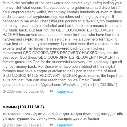
faith in the security of the passwords and private keys safeguarding your
money. But what occurs if a passcode is forgotten or a hard drive fails?
Your cryptocurrency wallet, which may contain hundreds or even millions
of dollars worth of cryptocurrency, vanishes out of sight overnight. It
happened to me when I lost $894,000 pounds to a fake Crypto fraudulent
company. I was really in disbelief and had to look for a means to recover
my funds back. But fear not, for GEO COORDINATES RECOVERY
HACKER has arrived as a beacon of hope for those who have had their
hard-earned crypto stolen. This service is like a superhero for tracking
down lost or stolen cryptocurrency. I provided what they required to the
experts and all my funds were recovered back by the Hackers. I
recommend GEO COORDINATES RECOVERY HACKER they are the
best ever, God Bless GEO COORDINATES RECOVERY HACKER I’m
forever grateful to God for the successful recovery. I’m so happy I got all
my lost money back. For those who have been robbed of their digital
fortunes now have a crypto guardian to call upon in their time of need.
GEO COORDINATES RECOVERY HACKER gives victims the hope that
all is not lost. You can also reach them on via Email: Email:
geovcoordinateshacker@gmail.com WhatsApp ( +1 ( 318 ) 203-3657 )
2026 оны 06 сарын 08
|
Хариулах
ммммм (103.111.68.2)
татгазлсан шүүгчид их л но байна даа. мэдэн будилаад өнгөрдөг ийм
үйлдэл зуршил болсон хүмүүс амьдрал дээр их байдаг
2026 оны 06 сарын 03
|
Хариулах