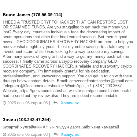
Bruno James (176.56.39.114)
I NEED A TRUSTED CRYPTO HACKER THAT CAN RESTORE LOST
OR SCAMMED FUNDS. Are you struggling to get back the money you
lost? Every day, countless individuals face the devastating impact of
scam operations that drain their hard-earned savings. But there’s good
news – GEO COORDINATES RECOVERY HACKER are here to help you
recover what’s rightfully yours. I lost my entire savings to a fake crypto
investment scam while I was looking for a way to double my savings.
After many weeks of trying to find a way to get my money back with no
success, I finally came across a crypto recovery company GEO
COORDINATES RECOVERY HACKER, a reliable and trustworthy crypto
recovery company. I'm immensely grateful for his dedication,
professionalism, and unwavering support. You can get in touch with them
through below contact details Email: geovcoordinateshacker@gmail.com
Telegram @Geocoordinateshacker WhatsApp ; +1 ( 318 ) 203-3657
Website; https://geovcoordinateshac.wixsite.com/geo-coordinates-hack I
had to send out my review also. They are indeed recommendable.
2026 оны 06 сарын 03
|
Хариулах
Зочин (103.242.47.254)
бузартай хулгайчийн АН ын гишүүн дарга байх хэнд хамаатай
2026 оны 06 сарын 03
|
Хариулах