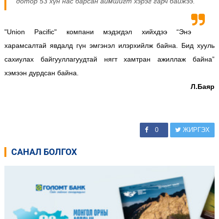
дотор 53 хүн нас барсан аймшигт хэрэг гарч байжээ.
"Union Pacific" компани мэдэгдэл хийхдээ “Энэ
харамсалтай явдалд гүн эмгэнэл илэрхийлж байна. Бид хууль
сахиулах байгууллагуудтай нягт хамтран ажиллаж байна”
хэмээн дурдсан байна.
Л.Баяр
0
ЖИРГЭХ
САНАЛ БОЛГОХ