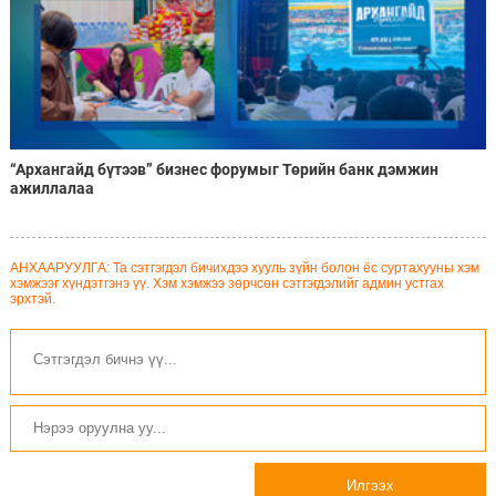
“Архангайд бүтээв” бизнес форумыг Төрийн банк дэмжин
ажиллалаа
АНХААРУУЛГА: Та сэтгэгдэл бичихдээ хууль зүйн болон ёс суртахууны хэм
хэмжээг хүндэтгэнэ үү. Хэм хэмжээ зөрчсөн сэтгэгдэлийг админ устгах
эрхтэй.
Илгээх