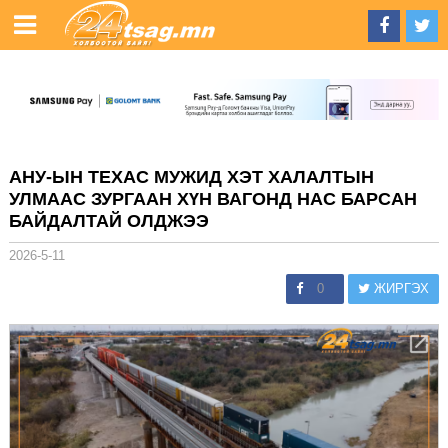
АНУ-ЫН ТЕХАС МУЖИД ХЭТ ХАЛАЛТЫН
УЛМААС ЗУРГААН ХҮН ВАГОНД НАС БАРСАН
БАЙДАЛТАЙ ОЛДЖЭЭ
2026-5-11
0
ЖИРГЭХ