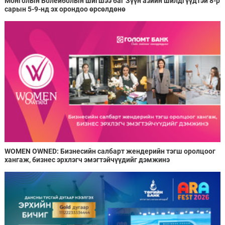
Монголын Волейболын шигшээ баг Зүүн азийн шилдгүүдтэй 8-р
сарын 5-9-нд эх орондоо өрсөлдөнө
WOMEN OWNED: Бизнесийн салбарт жендерийн тэгш оролцоог
хангаж, бизнес эрхлэгч эмэгтэйчүүдийг дэмжинэ