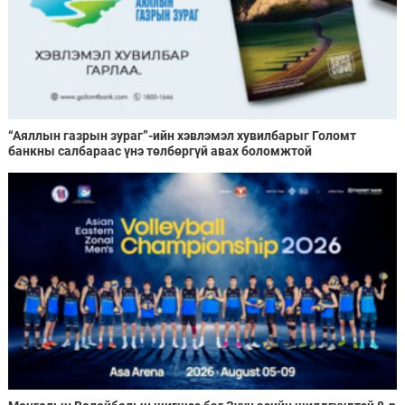
“Аяллын газрын зураг”-ийн хэвлэмэл хувилбарыг Голомт
банкны салбараас үнэ төлбөргүй авах боломжтой