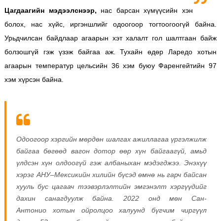
Цагдаагийн мэдээлснээр,
нас барсан хүмүүсийн хэн
болох, нас хүйс, иргэншлийг одоогоор тогтоогоогүй байна.
Урьдчилсан байдлаар агаарын хэт халалт гол шалтгаан байж
болзошгүй гэж үзэж байгаа аж. Тухайн өдөр Ларедо хотын
агаарын температур цельсийн 36 хэм буюу Фаренгейтийн 97
хэм хүрсэн байна.
Одоогоор хэргийн мөрдөн шалгах ажиллагаа үргэлжилж
байгаа бөгөөд вагон дотор өөр хүн байгаагүй, амьд
үлдсэн хүн олдоогүй гэж албаныхан мэдэгджээ.
Энэхүү
хэрэг АНУ–Мексикийн хилийн бүсэд өмнө нь гарч байсан
хууль бус цагаач тээвэрлэлтийн эмгэнэлт хэргүүдийг
дахин санагдуулж байна. 2022 онд мөн Сан-
Антонио хотын ойролцоо халуунд бүгчим чиргүүл