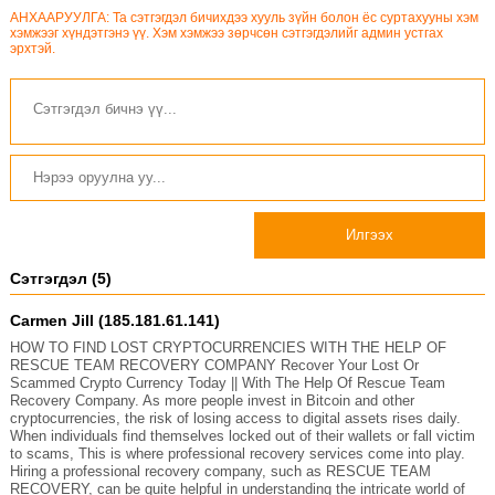
АНХААРУУЛГА: Та сэтгэгдэл бичихдээ хууль зүйн болон ёс суртахууны хэм
хэмжээг хүндэтгэнэ үү. Хэм хэмжээ зөрчсөн сэтгэгдэлийг админ устгах
эрхтэй.
Илгээх
Сэтгэгдэл (5)
Carmen Jill (185.181.61.141)
HOW TO FIND LOST CRYPTOCURRENCIES WITH THE HELP OF
RESCUE TEAM RECOVERY COMPANY Recover Your Lost Or
Scammed Crypto Currency Today || With The Help Of Rescue Team
Recovery Company. As more people invest in Bitcoin and other
cryptocurrencies, the risk of losing access to digital assets rises daily.
When individuals find themselves locked out of their wallets or fall victim
to scams, This is where professional recovery services come into play.
Hiring a professional recovery company, such as RESCUE TEAM
RECOVERY, can be quite helpful in understanding the intricate world of