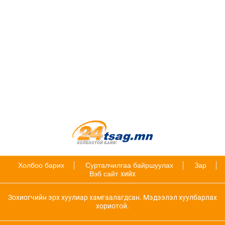
Холбоо барих
Сурталчилгаа байршуулах
Зар
Вэб сайт
хийх
Зохиогчийн эрх хуулиар хамгаалагдсан. Мэдээлэл хуулбарлах
хориотой.