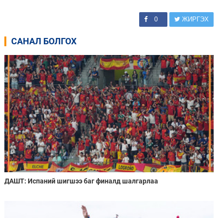
0
ЖИРГЭХ
САНАЛ БОЛГОХ
ДАШТ: Испаний шигшээ баг финалд шалгарлаа