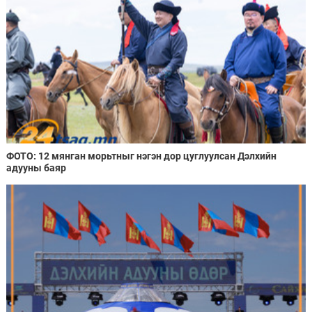
ФОТО: 12 мянган морьтныг нэгэн дор цуглуулсан Дэлхийн
адууны баяр