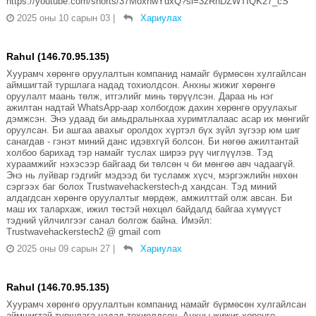
https://youtube.com/shorts/37MoxhwYdxQ?si=3zRhDZWTIQK27_cS
2025 оны 10 сарын 03
|
Хариулах
Rahul (146.70.95.135)
Хуурамч хөрөнгө оруулалтын компанид намайг бүрмөсөн хулгайлсан
аймшигтай туршлага надад тохиолдсон. Анхны жижиг хөрөнгө
оруулалт маань төлж, итгэлийг минь төрүүлсэн. Дараа нь нэг
ажилтан надтай WhatsApp-аар холбогдож дахин хөрөнгө оруулахыг
дэмжсэн. Энэ удаад би амьдралынхаа хуримтлалаас асар их мөнгийг
оруулсан. Би ашгаа авахыг оролдох хүртэл бүх зүйл зүгээр юм шиг
санагдав - гэнэт миний данс идэвхгүй болсон. Би нөгөө ажилтантай
холбоо барихад тэр намайг туслах ширээ рүү чиглүүлэв. Тэд
хураамжийг нэхэсээр байгаад би төлсөн ч би мөнгөө авч чадаагүй.
Энэ нь луйвар гэдгийг мэдээд би тусламж хүсч, мэргэжлийн нөхөн
сэргээх баг болох Trustwavehackerstech-д хандсан. Тэд миний
алдагдсан хөрөнгө оруулалтыг мөрдөж, амжилттай олж авсан. Би
маш их талархаж, ижил төстэй нөхцөл байдалд байгаа хүмүүст
тэдний үйлчилгээг санал болгож байна. Имэйл:
Trustwavehackerstech2 @ gmail com
2025 оны 09 сарын 27
|
Хариулах
Rahul (146.70.95.135)
Хуурамч хөрөнгө оруулалтын компанид намайг бүрмөсөн хулгайлсан
аймшигтай туршлага надад тохиолдсон. Анхны жижиг хөрөнгө