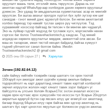
оруулалт маань төлж, итгэлийг минь төрүүлсэн. Дараа нь нэг
ажилтан надтай WhatsApp-аар холбогдож дахин хөрөнгө оруулахыг
дэмжсэн. Энэ удаад би амьдралынхаа хуримтлалаас асар их мөнгийг
оруулсан. Би ашгаа авахыг оролдох хүртэл бүх зүйл зүгээр юм шиг
санагдав - гэнэт миний данс идэвхгүй болсон. Би нөгөө ажилтантай
холбоо барихад тэр намайг туслах ширээ рүү чиглүүлэв. Тэд
хураамжийг нэхэсээр байгаад би төлсөн ч би мөнгөө авч чадаагүй.
Энэ нь луйвар гэдгийг мэдээд би тусламж хүсч, мэргэжлийн нөхөн
сэргээх баг болох Trustwavehackerstech-д хандсан. Тэд миний
алдагдсан хөрөнгө оруулалтыг мөрдөж, амжилттай олж авсан. Би
маш их талархаж, ижил төстэй нөхцөл байдалд байгаа хүмүүст
тэдний үйлчилгээг санал болгож байна. Имэйл:
Trustwavehackerstech2 @ gmail com
2025 оны 09 сарын 27
|
Хариулах
Зочин (192.82.64.12)
сайн байнуу нийтийн тээврийн газар шалгагч гэх орон тоотой
150гаруй хүн ажилдаг ажил үүргийн хувиар ажилын байрны
тодорхойлолт нь карт даралтанд хяналт тавих карттай холбоотой
зөрчил илрүүлэх жолооч нарт хяналт тавих зэрэг байдагч уг
байгуулга нь улсынх боловч 8сарын17ос эхлэн ачаалал ихэссэн
хөдөө орон нутгаас ирэх хүмүүсийн тоо ихэссэн тул 9сарын 20хүртэл
амралтын өдөргүй бүтэн сар явсанч илүү цаг өгөөгүй нэг ажилтанд
багаар бодход 64цагын илүү гарж байгаа мөн эдгээр ажилчид нь
шалгагч бус карт цэнэглэх явуулын цэг болжихсон үндсэн ажилаа