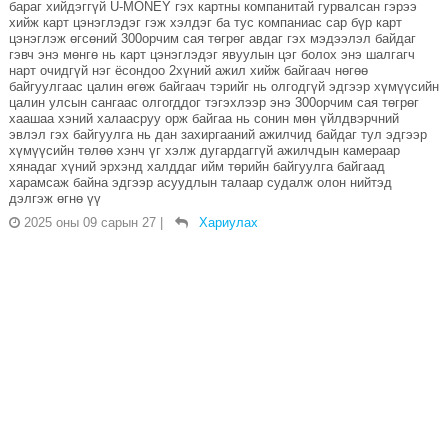
бараг хийдэггүй U-MONEY гэх картны компанитай гурвалсан гэрээ
хийж карт цэнэглэдэг гэж хэлдэг ба тус компаниас сар бүр карт
цэнэглэж өгсөний 300орчим сая төгрөг авдаг гэх мэдээлэл байдаг
гэвч энэ мөнгө нь карт цэнэглэдэг явуулын цэг болох энэ шалгагч
нарт очидгүй нэг ёсондоо 2хүний ажил хийж байгаач нөгөө
байгуулгаас цалин өгөж байгаач тэрийг нь олгодгүй эдгээр хүмүүсийн
цалин улсын сангаас олгогддог тэгэхлээр энэ 300орчим сая төгрөг
хаашаа хэний халаасруу орж байгаа нь сонин мөн үйлдвэрчний
эвлэл гэх байгуулга нь дан захиргааний ажилчид байдаг тул эдгээр
хүмүүсийн төлөө хэнч үг хэлж дугардаггүй ажилчдын камераар
хянадаг хүний эрхэнд халддаг ийм төрийн байгуулга байгаад
харамсаж байна эдгээр асуудлын талаар судалж олон нийтэд
дэлгэж өгнө үү
2025 оны 09 сарын 27
|
Хариулах