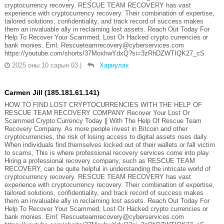
cryptocurrency recovery. RESCUE TEAM RECOVERY has vast
experience with cryptocurrency recovery. Their combination of expertise,
tailored solutions, confidentiality, and track record of success makes
them an invaluable ally in reclaiming lost assets. Reach Out Today For
Help To Recover Your Scammed, Lost Or Hacked crypto currencies or
bank monies. Eml: Rescueteamrecovery@cyberservices.com
https://youtube.com/shorts/37MoxhwYdxQ?si=3zRhDZWTIQK27_cS
2025 оны 10 сарын 03
|
Хариулах
Carmen Jill (185.181.61.141)
HOW TO FIND LOST CRYPTOCURRENCIES WITH THE HELP OF
RESCUE TEAM RECOVERY COMPANY Recover Your Lost Or
Scammed Crypto Currency Today || With The Help Of Rescue Team
Recovery Company. As more people invest in Bitcoin and other
cryptocurrencies, the risk of losing access to digital assets rises daily.
When individuals find themselves locked out of their wallets or fall victim
to scams, This is where professional recovery services come into play.
Hiring a professional recovery company, such as RESCUE TEAM
RECOVERY, can be quite helpful in understanding the intricate world of
cryptocurrency recovery. RESCUE TEAM RECOVERY has vast
experience with cryptocurrency recovery. Their combination of expertise,
tailored solutions, confidentiality, and track record of success makes
them an invaluable ally in reclaiming lost assets. Reach Out Today For
Help To Recover Your Scammed, Lost Or Hacked crypto currencies or
bank monies. Eml: Rescueteamrecovery@cyberservices.com