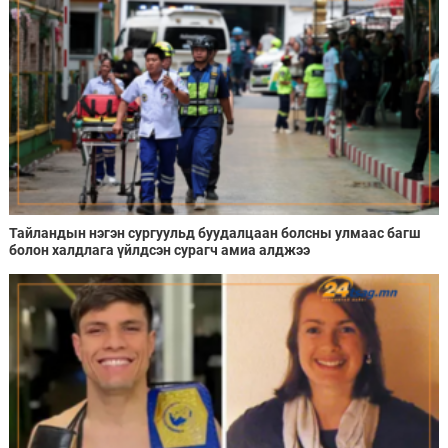
Тайландын нэгэн сургуульд буудалцаан болсны улмаас багш
болон халдлага үйлдсэн сурагч амиа алджээ