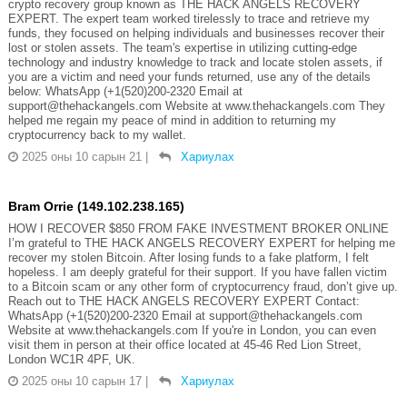
crypto recovery group known as THE HACK ANGELS RECOVERY
EXPERT. The expert team worked tirelessly to trace and retrieve my
funds, they focused on helping individuals and businesses recover their
lost or stolen assets. The team's expertise in utilizing cutting-edge
technology and industry knowledge to track and locate stolen assets, if
you are a victim and need your funds returned, use any of the details
below: WhatsApp (+1(520)200-2320 Email at
support@thehackangels.com Website at www.thehackangels.com They
helped me regain my peace of mind in addition to returning my
cryptocurrency back to my wallet.
2025 оны 10 сарын 21
|
Хариулах
Bram Orrie (149.102.238.165)
HOW I RECOVER $850 FROM FAKE INVESTMENT BROKER ONLINE
I’m grateful to THE HACK ANGELS RECOVERY EXPERT for helping me
recover my stolen Bitcoin. After losing funds to a fake platform, I felt
hopeless. I am deeply grateful for their support. If you have fallen victim
to a Bitcoin scam or any other form of cryptocurrency fraud, don’t give up.
Reach out to THE HACK ANGELS RECOVERY EXPERT Contact:
WhatsApp (+1(520)200-2320 Email at support@thehackangels.com
Website at www.thehackangels.com If you're in London, you can even
visit them in person at their office located at 45-46 Red Lion Street,
London WC1R 4PF, UK.
2025 оны 10 сарын 17
|
Хариулах