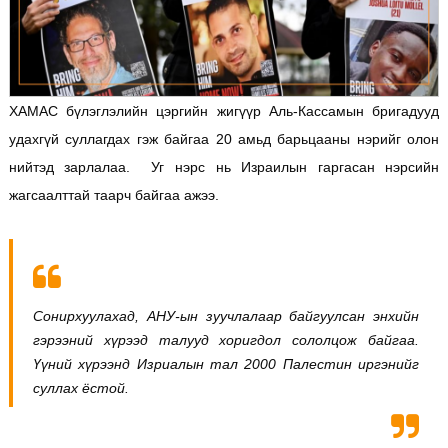
ХАМАС бүлэглэлийн цэргийн жигүүр Аль-Кассамын бригадууд
удахгүй суллагдах гэж байгаа 20 амьд барьцааны нэрийг олон
нийтэд зарлалаа. Уг нэрс нь Израилын гаргасан нэрсийн
жагсаалттай таарч байгаа ажээ.
Сонирхуулахад, АНУ-ын зуучлалаар байгуулсан энхийн
гэрээний хүрээд талууд хоригдол сололцож байгаа.
Үүний хүрээнд Изриалын тал 2000 Палестин иргэнийг
суллах ёстой.