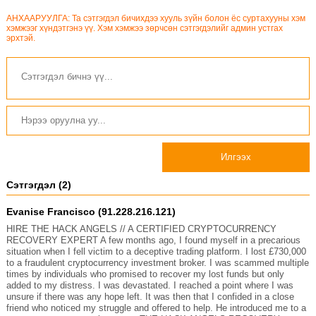
АНХААРУУЛГА: Та сэтгэгдэл бичихдээ хууль зүйн болон ёс суртахууны хэм
хэмжээг хүндэтгэнэ үү. Хэм хэмжээ зөрчсөн сэтгэгдэлийг админ устгах
эрхтэй.
Илгээх
Сэтгэгдэл (2)
Evanise Francisco (91.228.216.121)
HIRE THE HACK ANGELS // A CERTIFIED CRYPTOCURRENCY
RECOVERY EXPERT A few months ago, I found myself in a precarious
situation when I fell victim to a deceptive trading platform. I lost £730,000
to a fraudulent cryptocurrency investment broker. I was scammed multiple
times by individuals who promised to recover my lost funds but only
added to my distress. I was devastated. I reached a point where I was
unsure if there was any hope left. It was then that I confided in a close
friend who noticed my struggle and offered to help. He introduced me to a