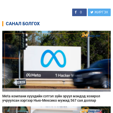
0
ЖИРГЭХ
САНАЛ БОЛГОХ
Meta компани хүүхдийн сэтгэл зүйн эрүүл мэндэд хохирол
учруулсан хэргээр Нью-Мексико мужид 567 сая доллар
төлөхөөр болжээ