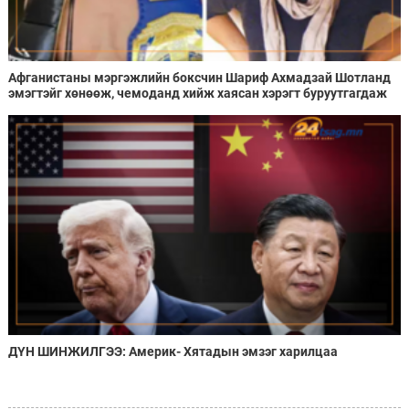
Афганистаны мэргэжлийн боксчин Шариф Ахмадзай Шотланд
эмэгтэйг хөнөөж, чемоданд хийж хаясан хэрэгт буруутгагдаж
байна
ДҮН ШИНЖИЛГЭЭ: Америк- Хятадын эмзэг харилцаа