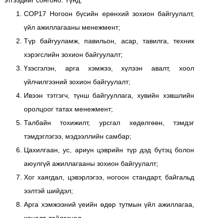
этгээдийг сонгоно. Үүнд:
COP17 Ногоон бүсийн ерөнхий зохион байгуулалт,
үйл ажиллагааны менежмент;
Түр байгууламж, павильон, асар, тавилга, техник
хэрэгслийн зохион байгуулалт;
Үзэсгэлэн, арга хэмжээ, хүлээн авалт, хоол
үйлчилгээний зохион байгуулалт;
Ивээн тэтгэгч, түнш байгууллага, хувийн хэвшлийн
оролцоог татах менежмент;
Талбайн тохижилт, урсгал хөдөлгөөн, тэмдэг
тэмдэглэгээ, мэдээллийн самбар;
Цахилгаан, ус, ариун цэврийн түр дэд бүтэц болон
аюулгүй ажиллагааны зохион байгуулалт;
Хог хаягдал, цэвэрлэгээ, ногоон стандарт, байгальд
ээлтэй шийдэл;
Арга хэмжээний үеийн өдөр тутмын үйл ажиллагаа,