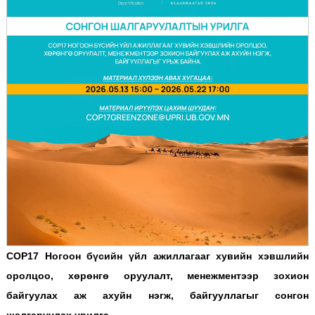
COP17 Ногоон бүсийн үйл ажиллагааг хувийн хэвшлийн
оролцоо, хөрөнгө оруулалт, менежментээр зохион
байгуулах аж ахуйн нэгж, байгууллагыг сонгон