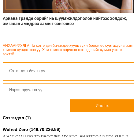
Ариана Гранде өөрийг нь шүүмжилдэг олон нийтээс холдож,
амгалан амьдрах замыг сонгожээ
АНХААРУУЛГА: Та сэтгэгдэл бичихдээ хууль зүйн болон ёс суртахууны хэм
хэмжээг хүндэтгэнэ үү. Хэм хэмжээ зөрчсөн сэтгэгдэлийг админ устгах
эрхтэй.
Илгээх
Сэтгэгдэл (1)
Wefred Zero (146.70.226.86)
WHAT CAN I DO TO RECOVER MY STOLEN BITCOIN? CONSULT //