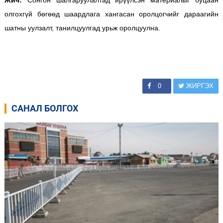
Жич:
Сонгон шалгаруулалтад ирүүлсэн материалыг буцаан
олгохгүй бөгөөд шаардлага хангасан оролцогчийг дараагийн
шатны уулзалт, танилцуулгад урьж оролцуулна.
0
ЖИРГЭХ
САНАЛ БОЛГОХ