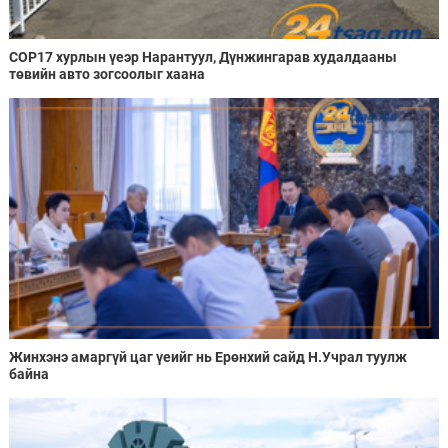
COP17 хурлын үеэр Нарантуул, Дүнжингарав худалдааны
төвийн авто зогсоолыг хаана
Жинхэнэ амаргүй цаг үеийг нь Ерөнхий сайд Н.Учрал туулж
байна