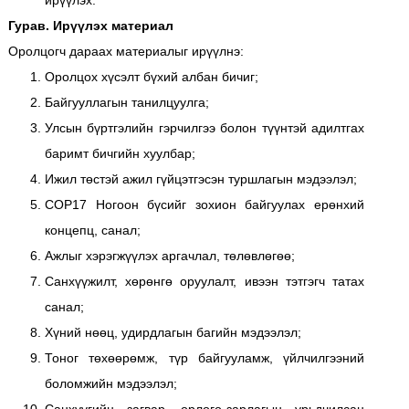
ирүүлэх.
Гурав. Ирүүлэх материал
Оролцогч дараах материалыг ирүүлнэ:
Оролцох хүсэлт бүхий албан бичиг;
Байгууллагын танилцуулга;
Улсын бүртгэлийн гэрчилгээ болон түүнтэй адилтгах
баримт бичгийн хуулбар;
Ижил төстэй ажил гүйцэтгэсэн туршлагын мэдээлэл;
COP17 Ногоон бүсийг зохион байгуулах ерөнхий
концепц, санал;
Ажлыг хэрэгжүүлэх аргачлал, төлөвлөгөө;
Санхүүжилт, хөрөнгө оруулалт, ивээн тэтгэгч татах
санал;
Хүний нөөц, удирдлагын багийн мэдээлэл;
Тоног төхөөрөмж, түр байгууламж, үйлчилгээний
боломжийн мэдээлэл;