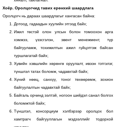
хяналт, тайлагнал.
Хоёр. Оролцогчид тавих ерөнхий шаардлага
Оролцогч нь дараах шаардлагыг хангасан байна:
Дотоод, гадаадын хуулийн этгээд байх;
Ижил төстэй олон улсын болон томоохон арга
хэмжээ, үзэсгэлэн, эвент менежмент, түр
байгууламж, тохижилтын ажил гүйцэтгэж байсан
туршлагатай байх;
Хувийн хэвшлийн хөрөнгө оруулалт, ивээн тэтгэлэг,
түншлэл татах боломж, чадавхтай байх;
Хүний нөөц, санхүү, тоног төхөөрөмж, зохион
байгуулалтын чадавхтай байх;
Байгаль орчинд ээлтэй, ногоон шийдэл санал болгох
боломжтой байх;
Түншлэл, консорциум хэлбэрээр оролцох бол
хамтрагч байгууллагын мэдээллийг тодорхой