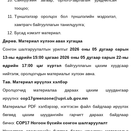
Санхүүгийн загвар, орлого-зарлагын урьдчилсан
тооцоо;
Түншлэлээр оролцох бол түншлэлийн мэдээлэл,
хамтрагч байгууллагын танилцуулга;
Бусад нэмэлт материал.
Дөрөв. Материал хүлээн авах хугацаа
Сонгон шалгаруулалтын урилгыг
2026 оны 05 дугаар сарын
13-ны өдрийн 15:00 цагаас 2026 оны 05 дугаар сарын 22-ны
өдрийн 17:00 цаг хүртэл
байгууллагын цахим хуудсаар
нийтэлж, оролцогчдын материалыг хүлээн авна.
Тав. Материал ирүүлэх хэлбэр
Оролцогчид материалаа дараах цахим шуудангаар
ирүүлнэ:
cop17greenzone@upri.ub.gov.mn
Материалыг PDF хэлбэрээр, нэгтгэсэн файл байдлаар ирүүлэх
бөгөөд цахим шуудангийн гарчигт дараах байдлаар
бичнэ:
COP17 Ногоон бүсийн сонгон шалгаруулалт