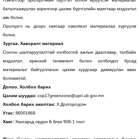
Нэмэлтээр оролцогчийн бүртгэл болон ирүүлсэн материалыг
баталгаажуулах зорилгоор цахим бүртгэлийн маягтаар мэдээлэл
авч болно.
Оролцогч нь доорх хаягаар хэвэлмэл материалаа хүргүүлж
болно.
Зургаа. Хавсралт материал
Сонгон шалгаруулалттай холбоотой ажлын даалгавар, талбайн
мэдээлэл, ерөнхий төлөвлөлт болон холбогдох бусад
материалыг байгууллагын цахим хуудсаар дамжуулан авах
боломжтой.
Долоо. Холбоо барих
Цахим шуудан:
cop17greenzone@upri.ub.gov.mn
Холбоо барих ажилтан:
Х.Долгорсүрэн
Утас:
86001868
Хаяг:
Хангарьд ордон Б блок 908-1 тоот