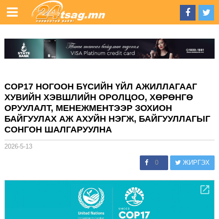
COP17 НОГООН БҮСИЙН ҮЙЛ АЖИЛЛАГААГ
ХУВИЙН ХЭВШЛИЙН ОРОЛЦОО, ХӨРӨНГӨ
ОРУУЛАЛТ, МЕНЕЖМЕНТЭЭР ЗОХИОН
БАЙГУУЛАХ АЖ АХУЙН НЭГЖ, БАЙГУУЛЛАГЫГ
СОНГОН ШАЛГАРУУЛНА
2026-5-13
0
ЖИРГЭХ