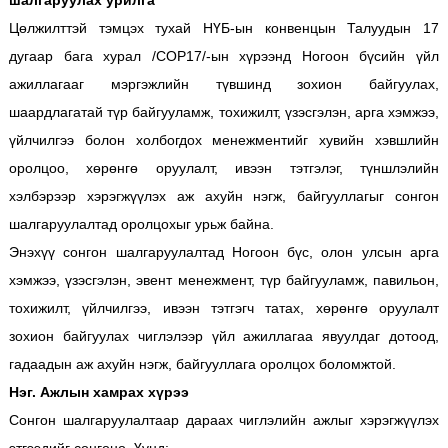
шалгаруулах урилга
Цөлжилттэй тэмцэх тухай НҮБ-ын конвенцын Талуудын 17
дугаар бага хурал /COP17/-ын хүрээнд Ногоон бүсийн үйл
ажиллагааг мэргэжлийн түвшинд зохион байгуулах,
шаардлагатай түр байгууламж, тохижилт, үзэсгэлэн, арга хэмжээ,
үйлчилгээ болон холбогдох менежментийг хувийн хэвшлийн
оролцоо, хөрөнгө оруулалт, ивээн тэтгэлэг, түншлэлийн
хэлбэрээр хэрэгжүүлэх аж ахуйн нэгж, байгууллагыг сонгон
шалгаруулалтад оролцохыг урьж байна.
Энэхүү сонгон шалгаруулалтад Ногоон бүс, олон улсын арга
хэмжээ, үзэсгэлэн, эвент менежмент, түр байгууламж, павильон,
тохижилт, үйлчилгээ, ивээн тэтгэгч татах, хөрөнгө оруулалт
зохион байгуулах чиглэлээр үйл ажиллагаа явуулдаг дотоод,
гадаадын аж ахуйн нэгж, байгууллага оролцох боломжтой.
Нэг. Ажлын хамрах хүрээ
Сонгон шалгаруулалтаар дараах чиглэлийн ажлыг хэрэгжүүлэх