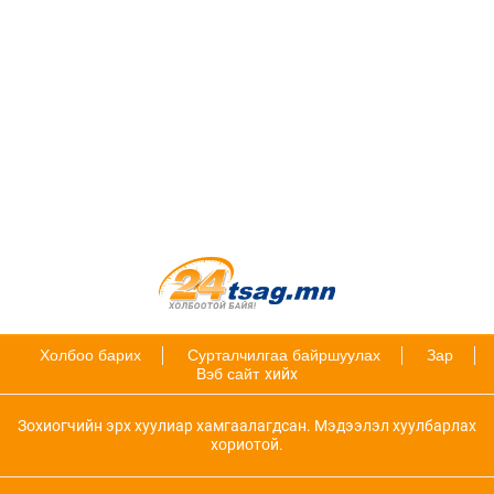
Холбоо барих
Сурталчилгаа байршуулах
Зар
Вэб сайт
хийх
Зохиогчийн эрх хуулиар хамгаалагдсан. Мэдээлэл хуулбарлах
хориотой.