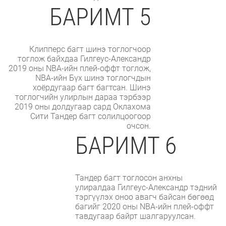
БАРИМТ 5
Клипперс багт шинэ тоглогчоор
тоглож байхдаа Гилгеус-Александр
2019 оны NBA-ийн плей-оффт тоглож,
NBA-ийн Бүх шинэ тоглогчдын
хоёрдугаар багт багтсан. Шинэ
тоглогчийн улирлын дараа тэрбээр
2019 оны долдугаар сард Оклахома
Сити Тандер багт солилцоогоор
очсон.
БАРИМТ 6
Тандер багт тоглосон анхны
улиралдаа Гилгеус-Александр тэдний
тэргүүлэх оноо авагч байсан бөгөөд
багийг 2020 оны NBA-ийн плей-оффт
тавдугаар байрт шалгаруулсан.