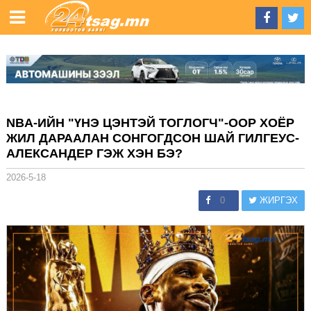
NBA-ИЙН "ҮНЭ ЦЭНТЭЙ ТОГЛОГЧ"-ООР ХОЁР
ЖИЛ ДАРААЛАН СОНГОГДСОН ШАЙ ГИЛГЕУС-
АЛЕКСАНДЕР ГЭЖ ХЭН БЭ?
2026-5-18
0
ЖИРГЭХ