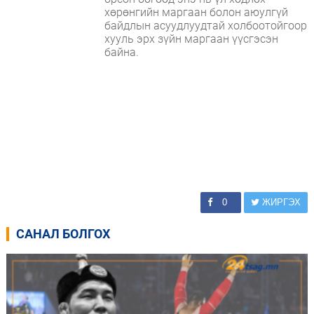
хөрөнгийн маргаан болон аюулгүй
байдлын асуудлуудтай холбоотойгоор
хууль эрх зүйн маргаан үүсгэсэн
байна.
0
ЖИРГЭХ
САНАЛ БОЛГОХ