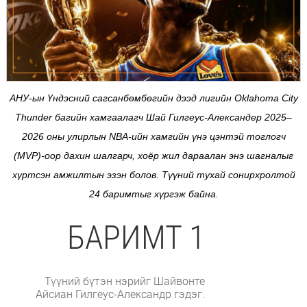
АНУ-ын Үндэсний сагсанбөмбөгийн дээд лигийн Oklahoma City
Thunder багийн хамгаалагч Шай Гилгеус-Александер 2025–
2026 оны улирлын NBA-ийн хамгийн үнэ цэнтэй тоглогч
(MVP)-оор дахин шалгарч, хоёр жил дараалан энэ шагналыг
хүртсэн амжилтын эзэн болов. Түүний тухай сонирхролтой
24 баримтыг хүргэж байна.
БАРИМТ 1
Түүний бүтэн нэрийг Шайвонте
Айсиан Гилгеус-Александр гэдэг.