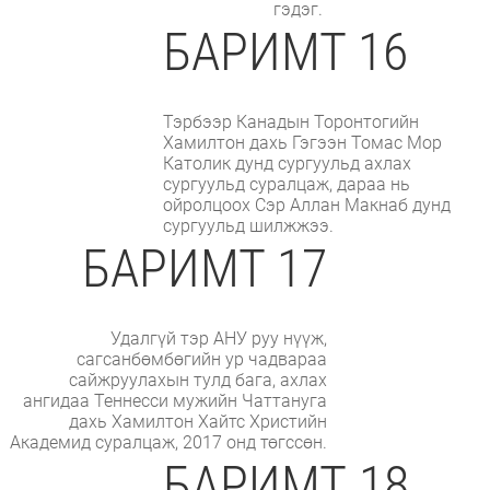
гэдэг.
БАРИМТ 16
Тэрбээр Канадын Торонтогийн
Хамилтон дахь Гэгээн Томас Мор
Католик дунд сургуульд ахлах
сургуульд суралцаж, дараа нь
ойролцоох Сэр Аллан Макнаб дунд
сургуульд шилжжээ.
БАРИМТ 17
Удалгүй тэр АНУ руу нүүж,
сагсанбөмбөгийн ур чадвараа
сайжруулахын тулд бага, ахлах
ангидаа Теннесси мужийн Чаттануга
дахь Хамилтон Хайтс Христийн
Академид суралцаж, 2017 онд төгссөн.
БАРИМТ 18