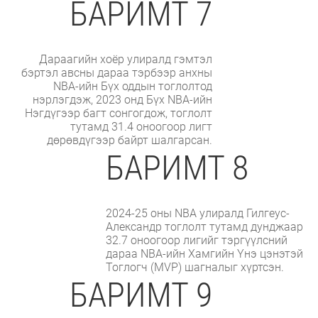
БАРИМТ 7
Дараагийн хоёр улиралд гэмтэл
бэртэл авсны дараа тэрбээр анхны
NBA-ийн Бүх оддын тоглолтод
нэрлэгдэж, 2023 онд Бүх NBA-ийн
Нэгдүгээр багт сонгогдож, тоглолт
тутамд 31.4 оноогоор лигт
дөрөвдүгээр байрт шалгарсан.
БАРИМТ 8
2024-25 оны NBA улиралд Гилгеус-
Александр тоглолт тутамд дунджаар
32.7 оноогоор лигийг тэргүүлсний
дараа NBA-ийн Хамгийн Үнэ цэнэтэй
Тоглогч (MVP) шагналыг хүртсэн.
БАРИМТ 9