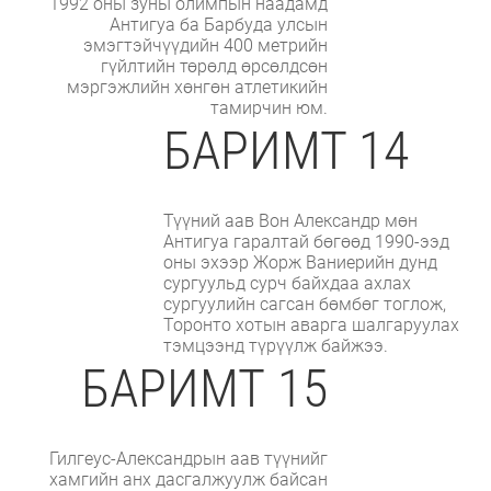
1992 оны зуны олимпын наадамд
Антигуа ба Барбуда улсын
эмэгтэйчүүдийн 400 метрийн
гүйлтийн төрөлд өрсөлдсөн
мэргэжлийн хөнгөн атлетикийн
тамирчин юм.
БАРИМТ 14
Түүний аав Вон Александр мөн
Антигуа гаралтай бөгөөд 1990-ээд
оны эхээр Жорж Ваниерийн дунд
сургуульд сурч байхдаа ахлах
сургуулийн сагсан бөмбөг тоглож,
Торонто хотын аварга шалгаруулах
тэмцээнд түрүүлж байжээ.
БАРИМТ 15
Гилгеус-Александрын аав түүнийг
хамгийн анх дасгалжуулж байсан