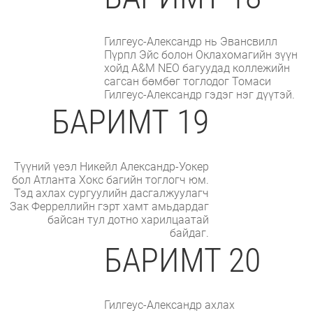
Гилгеус-Александр нь Эвансвилл
Пүрпл Эйс болон Оклахомагийн зүүн
хойд A&M NEO багуудад коллежийн
сагсан бөмбөг тоглодог Томаси
Гилгеус-Александр гэдэг нэг дүүтэй.
БАРИМТ 19
Түүний үеэл Никейл Александр-Уокер
бол Атланта Хокс багийн тоглогч юм.
Тэд ахлах сургуулийн дасгалжуулагч
Зак Ферреллийн гэрт хамт амьдардаг
байсан тул дотно харилцаатай
байдаг.
БАРИМТ 20
Гилгеус-Александр ахлах