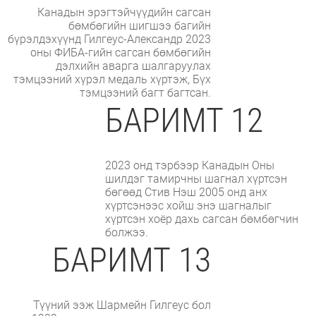
Канадын эрэгтэйчүүдийн сагсан
бөмбөгийн шигшээ багийн
бүрэлдэхүүнд Гилгеус-Александр 2023
оны ФИБА-гийн сагсан бөмбөгийн
дэлхийн аварга шалгаруулах
тэмцээний хүрэл медаль хүртэж, Бүх
тэмцээний багт багтсан.
БАРИМТ 12
2023 онд тэрбээр Канадын Оны
шилдэг тамирчны шагнал хүртсэн
бөгөөд Стив Нэш 2005 онд анх
хүртсэнээс хойш энэ шагналыг
хүртсэн хоёр дахь сагсан бөмбөгчин
болжээ.
БАРИМТ 13
Түүний ээж Шармейн Гилгеус бол