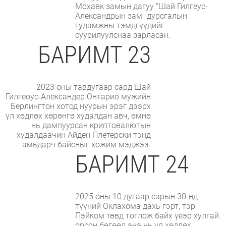
Мохавк замын дагуу "Шай Гилгеус-
Александрын зам" дурсгалын
гудамжны тэмдгүүдийг
суурилуулснаа зарласан.
БАРИМТ 23
2023 оны тавдугаар сард Шай
Гилгеоус-Александер Онтарио мужийн
Берлингтон хотод нуурын эрэг дээрх
үл хөдлөх хөрөнгө худалдан авч, өмнө
нь дампуурсан криптовалютын
худалдаачин Айден Плетерски тэнд
амьдарч байсныг хожим мэджээ.
БАРИМТ 24
2025 оны 10 дугаар сарын 30-нд
түүний Оклахома дахь гэрт, тэр
Пэйком төвд тоглож байх үеэр хулгай
орсон бөгөөд энэ нь үл хөдлөх