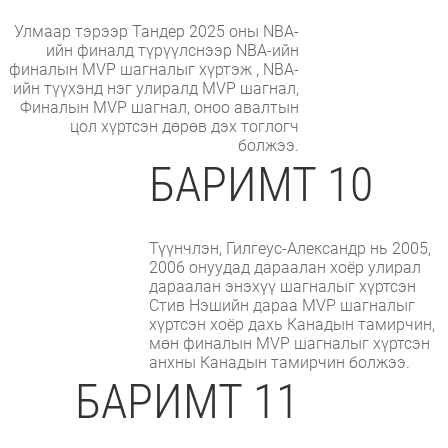
Улмаар тэрээр Тандер 2025 оны NBA-
ийн финалд түрүүлснээр NBA-ийн
финалын MVP шагналыг хүртэж , NBA-
ийн түүхэнд нэг улиралд MVP шагнал,
Финалын MVP шагнал, оноо авалтын
цол хүртсэн дөрөв дэх тоглогч
болжээ.
БАРИМТ 10
Түүнчлэн, Гилгеус-Александр нь 2005,
2006 онуудад дараалан хоёр улирал
дараалан энэхүү шагналыг хүртсэн
Стив Нэшийн дараа MVP шагналыг
хүртсэн хоёр дахь Канадын тамирчин,
мөн финалын MVP шагналыг хүртсэн
анхны Канадын тамирчин болжээ.
БАРИМТ 11