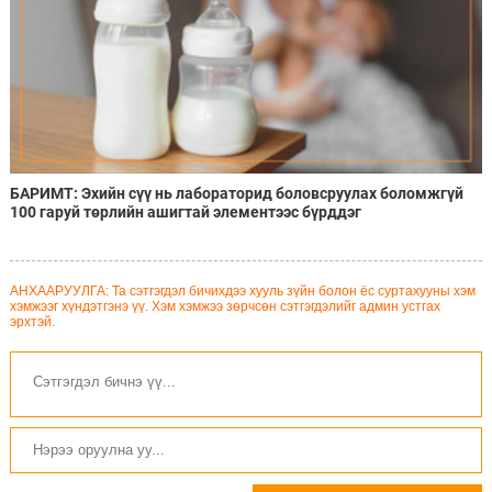
БАРИМТ: Эхийн сүү нь лабораторид боловсруулах боломжгүй
100 гаруй төрлийн ашигтай элементээс бүрддэг
АНХААРУУЛГА: Та сэтгэгдэл бичихдээ хууль зүйн болон ёс суртахууны хэм
хэмжээг хүндэтгэнэ үү. Хэм хэмжээ зөрчсөн сэтгэгдэлийг админ устгах
эрхтэй.