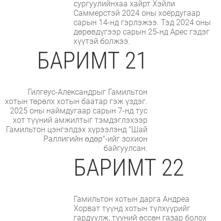
сургуулийнхаа хайрт Хэйли
Саммерстэй 2024 оны хоёрдугаар
сарын 14-нд гэрлэжээ. Тэд 2024 оны
дөрөвдүгээр сарын 25-нд Арес гэдэг
хүүтэй болжээ.
БАРИМТ 21
Гилгеус-Александрыг Гамильтон
хотын төрөлх хотын баатар гэж үздэг.
2025 оны наймдугаар сарын 7-нд тус
хот түүний амжилтыг тэмдэглэхээр
Гамильтон цэнгэлдэх хүрээлэнд "Шай
Раллигийн өдөр"-ийг зохион
байгуулсан.
БАРИМТ 22
Гамильтон хотын дарга Андреа
Хорват түүнд хотын түлхүүрийг
гардуулж, түүний өссөн газар болох