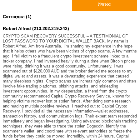
Илгээх
Сэтгэгдэл (1)
Robert Alfred (213.202.219.242)
CRYPTO SCAM RECOVERY SUCCESSFUL – A TESTIMONIAL OF
LOST PASSWORD TO YOUR DIGITAL WALLET BACK. My name is
Robert Alfred, Am from Australia. I’m sharing my experience in the hope
that it helps others who have been victims of crypto scams. A few months
ago, I fell victim to a fraudulent crypto investment scheme linked to a
broker company. I had invested heavily during a time when Bitcoin prices
were rising, thinking it was a good opportunity. Unfortunately, I was
scammed out of $120,000 AUD and the broker denied me access to my
digital wallet and assets. It was a devastating experience that caused
many sleepless nights. Crypto scams are increasingly common and often
involve fake trading platforms, phishing attacks, and misleading
investment opportunities. In my desperation, a friend from the crypto
community recommended Capital Crypto Recovery Service, known for
helping victims recover lost or stolen funds. After doing some research
and reading multiple positive reviews, I reached out to Capital Crypto
Recovery. I provided all the necessary information—wallet addresses,
transaction history, and communication logs. Their expert team responded
immediately and began investigating. Using advanced blockchain tracking
techniques, they were able to trace the stolen Dogecoin, identify the
scammer’s wallet, and coordinate with relevant authorities to freeze the
funds before they could be moved. Incredibly, within 24 hours, Capital