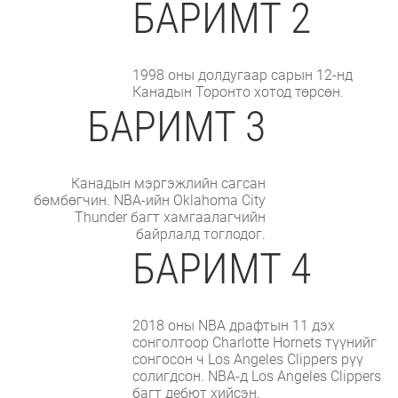
БАРИМТ 2
1998 оны долдугаар сарын 12-нд
Канадын Торонто хотод төрсөн.
БАРИМТ 3
Канадын мэргэжлийн сагсан
бөмбөгчин. NBA-ийн Oklahoma City
Thunder багт хамгаалагчийн
байрлалд тоглодог.
БАРИМТ 4
2018 оны NBA драфтын 11 дэх
сонголтоор Charlotte Hornets түүнийг
сонгосон ч Los Angeles Clippers рүү
солигдсон. NBA-д Los Angeles Clippers
багт дебют хийсэн.