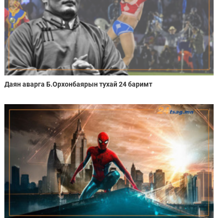
Даян аварга Б.Орхонбаярын тухай 24 баримт