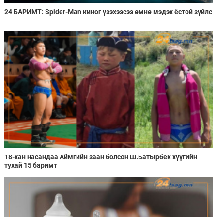
24 БАРИМТ: Spider-Man киног үзэхээсээ өмнө мэдэх ёстой зүйлс
18-хан насандаа Аймгийн заан болсон Ш.Батырбек хүүгийн
тухай 15 баримт