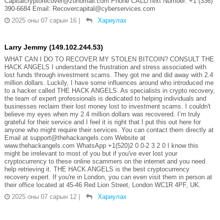
Capitalcryptorecover@zohomail.com Phone CALL/Text Number: +1 (336)
390-6684 Email: Recovercapital@cyberservices.com
2025 оны 07 сарын 16
|
Хариулах
Larry Jemmy (149.102.244.53)
WHAT CAN I DO TO RECOVER MY STOLEN BITCOIN? CONSULT THE
HACK ANGELS I understand the frustration and stress associated with
lost funds through investment scams. They got me and did away with 2.4
million dollars. Luckily, I have some influences around who introduced me
to a hacker called THE HACK ANGELS. As specialists in crypto recovery,
the team of expert professionals is dedicated to helping individuals and
businesses reclaim their lost money lost to investment scams. I couldn't
believe my eyes when my 2.4 million dollars was recovered. I’m truly
grateful for their service and I feel it is right that I put this out here for
anyone who might require their services. You can contact them directly at
Email at support@thehackangels.com Website at
www.thehackangels.com WhatsApp +1(520)2 0 0-2 3 2 0 I know this
might be irrelevant to most of you but if you've ever lost your
cryptocurrency to these online scammers on the internet and you need
help retrieving it. THE HACK ANGELS is the best cryptocurrency
recovery expert. If you're in London, you can even visit them in person at
their office located at 45-46 Red Lion Street, London WC1R 4PF, UK.
2025 оны 07 сарын 12
|
Хариулах