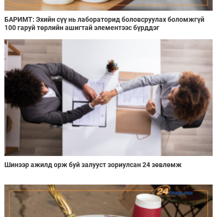
БАРИМТ: Эхийн сүү нь лабораторид боловсруулах боломжгүй
100 гаруй төрлийн ашигтай элементээс бүрддэг
Шинээр ажилд орж буй залууст зориулсан 24 зөвлөмж