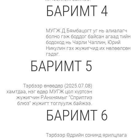
БАРИМТ 4
МУГЖ Д.Бямбацогт уг нь алиалагч
болно гэж боддог байсан агаад тийн
бодоход нь Чарли Чаплин, Юрий
Никулин гэх жүжигчид их нөлөөлсөн
гэдэг.
БАРИМТ 5
Тэрбээр өнөөдөр (2025.07.08)
хамтдаа, нэг өдөр МУГЖ цол хүртсэн
жүжигчин Р.Анхнямыг “Сприптиз
блюз” жүжигт тоглуулж байжээ.
БАРИМТ 6
Тэрбээр Өдрийн сонинд ярилцлага