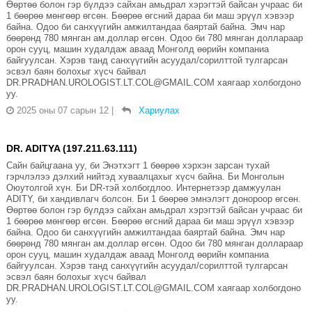
Өөртөө болон гэр бүлдээ сайхан амьдрал хэрэгтэй байсан учраас би
1 бөөрөө мөнгөөр өгсөн. Бөөрөө өгсний дараа би маш эрүүл хэвээр
байна. Одоо би санхүүгийн амжилтандаа баяртай байна. Эмч нар
бөөрөнд 780 мянган ам.доллар өгсөн. Одоо би 780 мянган доллараар
орон сууц, машин худалдаж аваад Монголд өөрийн компаниа
байгуулсан. Хэрэв танд санхүүгийн асуудал/сорилттой тулгарсан
эсвэл баян болохыг хүсч байвал
DR.PRADHAN.UROLOGIST.LT.COL@GMAIL.COM хаягаар холбогдоно
уу.
2025 оны 07 сарын 12
|
Хариулах
DR. ADITYA (197.211.63.111)
Сайн байцгаана уу, би Энэтхэгт 1 бөөрөө хэрхэн зарсан тухай
гэрчлэлээ дэлхий нийтэд хуваалцахыг хүсч байна. Би Монголын
Оюутолгой хүн. Би DR-тэй холбогдлоо. Интернетээр дамжуулан
ADITY, би хандивлагч болсон. Би 1 бөөрөө эмнэлэгт донороор өгсөн.
Өөртөө болон гэр бүлдээ сайхан амьдрал хэрэгтэй байсан учраас би
1 бөөрөө мөнгөөр өгсөн. Бөөрөө өгсний дараа би маш эрүүл хэвээр
байна. Одоо би санхүүгийн амжилтандаа баяртай байна. Эмч нар
бөөрөнд 780 мянган ам.доллар өгсөн. Одоо би 780 мянган доллараар
орон сууц, машин худалдаж аваад Монголд өөрийн компаниа
байгуулсан. Хэрэв танд санхүүгийн асуудал/сорилттой тулгарсан
эсвэл баян болохыг хүсч байвал
DR.PRADHAN.UROLOGIST.LT.COL@GMAIL.COM хаягаар холбогдоно
уу.