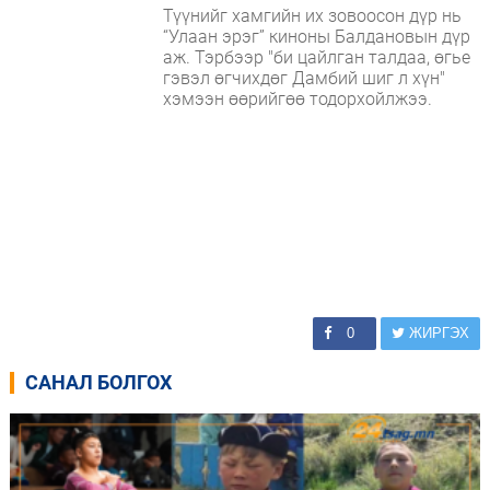
Түүнийг хамгийн их зовоосон дүр нь
“Улаан эрэг” киноны Балдановын дүр
аж. Тэрбээр "би цайлган талдаа, өгье
гэвэл өгчихдөг Дамбий шиг л хүн"
хэмээн өөрийгөө тодорхойлжээ.
0
ЖИРГЭХ
САНАЛ БОЛГОХ