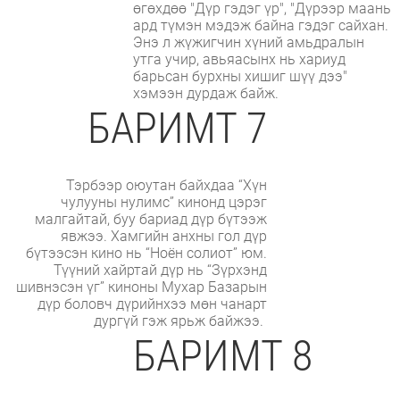
өгөхдөө "Дүр гэдэг үр", "Дүрээр маань
ард түмэн мэдэж байна гэдэг сайхан.
Энэ л жүжигчин хүний амьдралын
утга учир, авьяасынх нь хариуд
барьсан бурхны хишиг шүү дээ"
хэмээн дурдаж байж.
БАРИМТ 7
Тэрбээр оюутан байхдаа “Хүн
чулууны нулимс” кинонд цэрэг
малгайтай, буу бариад дүр бүтээж
явжээ. Хамгийн анхны гол дүр
бүтээсэн кино нь “Ноён солиот” юм.
Түүний хайртай дүр нь “Зүрхэнд
шивнэсэн үг” киноны Мухар Базарын
дүр боловч дүрийнхээ мөн чанарт
дургүй гэж ярьж байжээ.
БАРИМТ 8