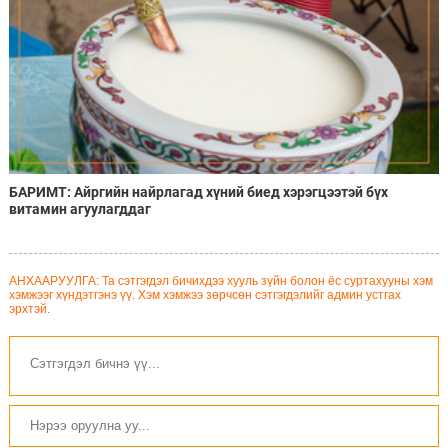
БАРИМТ: Айргийн найрлагад хүний биед хэрэгцээтэй бүх
витамин агуулагддаг
АНХААРУУЛГА: Та сэтгэгдэл бичихдээ хууль зүйн болон ёс суртахууны хэм
хэмжээг хүндэтгэнэ үү. Хэм хэмжээ зөрчсөн сэтгэгдэлийг админ устгах
эрхтэй.