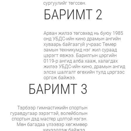
сургуулийг төгссөн.
БАРИМТ 2
Арван жилээ төгсөхөд нь буюу 1985
онд УБДС-ийн кино драмын ангийн
хуваарь байгаагүй учраас Төмөр
замын техникумд нэг жил сураад
цэрэгт явжээ. Барилгын цэргийн
0119-р ангид алба хааж, халагдах
жилээ УБДС-ийн кино, драмын ангид
элсэх шалгалт өгөхийн тулд цэргээс
оргож байжээ.
БАРИМТ 3
Тэрбээр гимнастикийн спортын
гуравдугаар зэрэгтэй, волейболын
спортын дэд мастер цолтой нэгэн.
Мөн багадаа үлээвэр хөгжмөөр
хичээллэж байжээ.