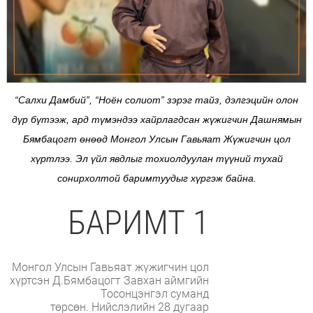
“Салхи Дамбий”, “Ноён солиот” зэрэг тайз, дэлгэцийн олон
дүр бүтээж, ард түмэндээ хайрлагдсан жүжигчин Дашнямын
Бямбацогт өнөөд Монгол Улсын Гавьяат Жүжигчин цол
хүртлээ. Эл үйл явдлыг тохиолдуулан түүний тухай
сонирхолтой баримтуудыг хүргэж байна.
БАРИМТ 1
Монгол Улсын Гавьяат жүжигчин цол
хүртсэн Д.Бямбацогт Завхан аймгийн
Тосонцэнгэл суманд
төрсөн. Нийслэлийн 28 дугаар