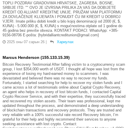
TOPLI POZDRAV GRADOVIMA HRVATSKE, ZAGREBA, BOSNE,
SRBIJE ITD. "" OVO JE IZVRSNA PRILIKA ZA VAS DA DOBIJETE
KREDIT OD ALLIANT KREDITNE UNIJE. PRUŽAM VAM PLATFORMU
ZA DOVLAČENJE KLIJENATA I PONUDIT ĆU IM KREDIT U DOBROJ
VJERI. Imate priliku dobiti kredit u bilo kojoj denominaciji od 2000 (€, $,
KUNA) - 5.000.000 (€, $, KUNA) s mogućnostima otplate od 1 godine do
45 godina bez previše obveza. KONTAKT PODACI: WhatsApp: +385-
9156-08706 E-pošta: {hybridalliantcreditunion@gmail.com}
2025 оны 07 сарын 26
|
Хариулах
Marcus Henderson (155.133.15.39)
Bitcoin Recovery Testimonial After falling victim to a cryptocurrency scam
group, I lost $354,000 worth of USDT. I thought all hope was lost from the
experience of losing my hard-earned money to scammers. I was
devastated and believed there was no way to recover my funds.
Fortunately, I started searching for help to recover my stolen funds and I
came across a lot of testimonials online about Capital Crypto Recovery,
an agent who helps in recovery of lost bitcoin funds, I contacted Capital
Crypto Recover Service, and with their expertise, they successfully traced
and recovered my stolen assets. Their team was professional, kept me
updated throughout the process, and demonstrated a deep understanding
of blockchain transactions and recovery protocols. They are trusted and
very reliable with a 100% successful rate record Recovery bitcoin, I’m
grateful for their help and highly recommend their services to anyone
seeking assistance with lost crypto. Contact: