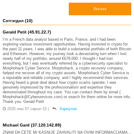
Илгээх
Сэтгэгдэл (10)
Gerald Petit (45.91.22.7)
I’m a French data analyst based in Paris, France, and I had been
exploring various investment opportunities. Having invested in crypto for
the past 11 years, I was able to build a substantial portfolio of both Bitcoin
and Ethereum. However, my journey took a devastating turn when I lost
nearly half of my portfolio, around €678,000. I thought I had lost
everything, but I was eventually referred by a cybersecurity specialist to
Morphohack Cyber Service. Morphohack, a crypto recovery company,
helped me recover all of my crypto assets. Morphohack Cyber Service is
a reputable and reliable company, and I highly recommend their services.
Having heard a great deal about how crypto scams operate, I was
genuinely impressed by the professionalism and expertise they
demonstrated throughout my case. You can contact them by email (
Morphohack@Cyberservices.com) or search for them online for more info.
Thank you. Gerald Petit
2026 оны 07 сарын 15
|
Хариулах
Michael Gard (37.120.142.89)
ZNAM DA ĆETE MI KASNIJE ZAHVALITI NA OVIM INFORMACIJAMA...