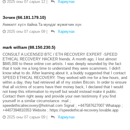
2025 оны 07 сарын 12
|
Хариулах
Зочин (66.181.179.10)
Амжилт хүсч байна.Та мундаг жүжигчин хүн
2025 оны 07 сарын 09
|
Хариулах
mark william (88.150.230.5)
CONSULT A LICENSED BTC / ETH RECOVERY EXPERT -SPEED
ETHICAL RECOVERY HACKER friends. A month ago, I lost almost
$845,000 to these online con artists. I was deeply wounded by the fact
that it took me a long time to understand they were scammers. I didn't
know what to do. After learning about it, a buddy suggested that I contact
SPEED ETHICAL RECOVERY. They worked with me for a few hours, and
within a day, they had retrieved all of my stolen Bitcoin. In order to ensure
that all victims of scams have their money back, I declared that I would
not keep this information to myself but would instead make it public.
Contact them right away and provide your own testimony if you find
yourself in a similar circumstance. mail ;
speedethicalrecovery@hotmail.com Signal ; +447587627007 Whatapp ;
+4407394810353 Website ; https://speedethical-recovery.lovable.app
2025 оны 07 сарын 09
|
Хариулах