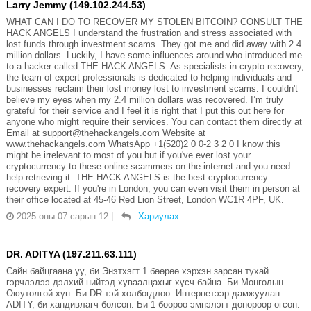
Larry Jemmy (149.102.244.53)
WHAT CAN I DO TO RECOVER MY STOLEN BITCOIN? CONSULT THE
HACK ANGELS I understand the frustration and stress associated with
lost funds through investment scams. They got me and did away with 2.4
million dollars. Luckily, I have some influences around who introduced me
to a hacker called THE HACK ANGELS. As specialists in crypto recovery,
the team of expert professionals is dedicated to helping individuals and
businesses reclaim their lost money lost to investment scams. I couldn't
believe my eyes when my 2.4 million dollars was recovered. I’m truly
grateful for their service and I feel it is right that I put this out here for
anyone who might require their services. You can contact them directly at
Email at support@thehackangels.com Website at
www.thehackangels.com WhatsApp +1(520)2 0 0-2 3 2 0 I know this
might be irrelevant to most of you but if you've ever lost your
cryptocurrency to these online scammers on the internet and you need
help retrieving it. THE HACK ANGELS is the best cryptocurrency
recovery expert. If you're in London, you can even visit them in person at
their office located at 45-46 Red Lion Street, London WC1R 4PF, UK.
2025 оны 07 сарын 12
|
Хариулах
DR. ADITYA (197.211.63.111)
Сайн байцгаана уу, би Энэтхэгт 1 бөөрөө хэрхэн зарсан тухай
гэрчлэлээ дэлхий нийтэд хуваалцахыг хүсч байна. Би Монголын
Оюутолгой хүн. Би DR-тэй холбогдлоо. Интернетээр дамжуулан
ADITY, би хандивлагч болсон. Би 1 бөөрөө эмнэлэгт донороор өгсөн.