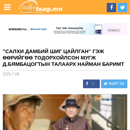
"САЛХИ ДАМБИЙ ШИГ ЦАЙЛГАН" ГЭЖ
ӨӨРИЙГӨӨ ТОДОРХОЙЛСОН МУГЖ
Д.БЯМБАЦОГТЫН ТАЛААРХ НАЙМАН БАРИМТ
2025-7-08
0
ЖИРГЭХ