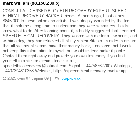
mark william (88.150.230.5)
CONSULT A LICENSED BTC / ETH RECOVERY EXPERT -SPEED
ETHICAL RECOVERY HACKER friends. A month ago, I lost almost
$845,000 to these online con artists. I was deeply wounded by the fact
that it took me a long time to understand they were scammers. I didn't
know what to do. After learning about it, a buddy suggested that I contact
SPEED ETHICAL RECOVERY. They worked with me for a few hours, and
within a day, they had retrieved all of my stolen Bitcoin. In order to ensure
that all victims of scams have their money back, I declared that I would
not keep this information to myself but would instead make it public.
Contact them right away and provide your own testimony if you find
yourself in a similar circumstance. mail ;
speedethicalrecovery@hotmail.com Signal ; +447587627007 Whatapp ;
+4407394810353 Website ; https://speedethical-recovery.lovable.app
2025 оны 07 сарын 09
|
Хариулах