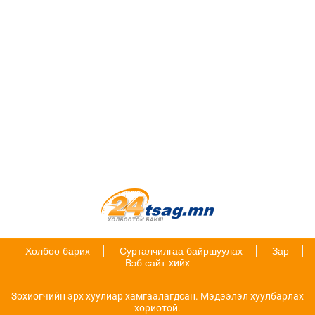
Холбоо барих
Сурталчилгаа байршуулах
Зар
Вэб сайт
хийх
Зохиогчийн эрх хуулиар хамгаалагдсан. Мэдээлэл хуулбарлах
хориотой.