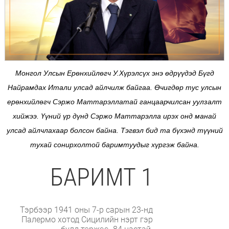
Монгол Улсын Ерөнхийлөгч У.Хүрэлсүх энэ өдрүүдэд Бүгд
Найрамдах Итали улсад айлчилж байгаа. Өчигдөр тус улсын
ерөнхийлөгч Сэржо Маттарэллатай ганцаарчилсан уулзалт
хийжээ. Үүний үр дүнд Сэржо Маттарэлла ирэх онд манай
улсад айлчлахаар болсон байна. Тэгвэл бид та бүхэнд түүний
тухай сонирхолтой баримтуудыг хүргэж байна.
БАРИМТ 1
Тэрбээр 1941 оны 7-р сарын 23-нд
Палермо хотод Сицилийн нэрт гэр