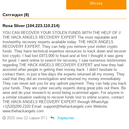
Илгээх
Сэтгэгдэл (8)
Rosa Sliver (104.223.110.214)
YOU CAN RECOVER YOUR STOLEN FUNDS WITH THE HELP OF //
THE HACK ANGELS RECOVERY EXPERT The most reputable and
trustworthy recovery experts available today. THE HACK ANGELS
RECOVERY EXPERT. They can help you retrieve your stolen crypto
funds. They have technical expertise resources to track down and recover
lost crypto. I had lost £973,000 to fraud and at first I thought it was gone
for good. I went online to search for recovery, I saw numerous testimonies
regarding THE HACK ANGELS RECOVERY EXPERT and how they had
assisted other people in getting their money back. I didn’t hesitate to
contact them, in just a few days the experts returned all my money. They
said that they did an investigation and returned my money immediately.
They can never ask you for any upfront payment. They can help you track
your funds. They are cyber security experts doing great jobs out there. Be
wise and do your research to avoid being scammed again. For anyone in
a similar situation seeking to recover funds lost to online scams, contact
THE HACK ANGELS RECOVERY EXPERT through WhatsApp
+1(520)200-2320 Email: support@thehackangels.com Website:
www.thehackangels.com
2025 оны 12 сарын 07
|
Хариулах