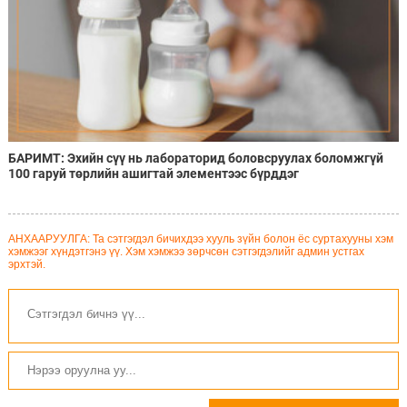
БАРИМТ: Эхийн сүү нь лабораторид боловсруулах боломжгүй
100 гаруй төрлийн ашигтай элементээс бүрддэг
АНХААРУУЛГА: Та сэтгэгдэл бичихдээ хууль зүйн болон ёс суртахууны хэм
хэмжээг хүндэтгэнэ үү. Хэм хэмжээ зөрчсөн сэтгэгдэлийг админ устгах
эрхтэй.