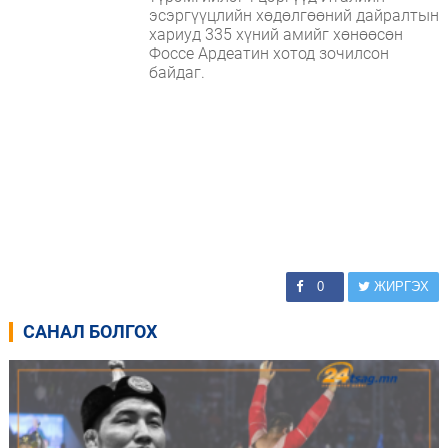
эсэргүүцлийн хөдөлгөөний дайралтын
хариуд 335 хүний ​​амийг хөнөөсөн
Фоссе Ардеатин хотод зочилсон
байдаг.
0
ЖИРГЭХ
САНАЛ БОЛГОХ