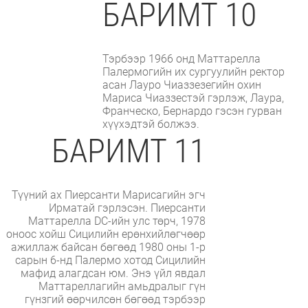
БАРИМТ 10
Тэрбээр 1966 онд Маттарелла
Палермогийн их сургуулийн ректор
асан Лауро Чиаззезегийн охин
Мариса Чиаззестэй гэрлэж, Лаура,
Франческо, Бернардо гэсэн гурван
хүүхэдтэй болжээ.
БАРИМТ 11
Түүний ах Пиерсанти Марисагийн эгч
Ирматай гэрлэсэн. Пиерсанти
Маттарелла DC-ийн улс төрч, 1978
оноос хойш Сицилийн ерөнхийлөгчөөр
ажиллаж байсан бөгөөд 1980 оны 1-р
сарын 6-нд Палермо хотод Сицилийн
мафид алагдсан юм. Энэ үйл явдал
Маттареллагийн амьдралыг гүн
гүнзгий өөрчилсөн бөгөөд тэрбээр