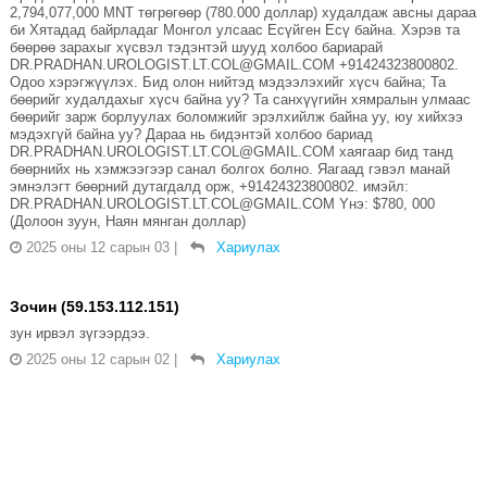
2,794,077,000 MNT төгрөгөөр (780.000 доллар) худалдаж авсны дараа
би Хятадад байрладаг Монгол улсаас Есүйген Есү байна. Хэрэв та
бөөрөө зарахыг хүсвэл тэдэнтэй шууд холбоо бариарай
DR.PRADHAN.UROLOGIST.LT.COL@GMAIL.COM +91424323800802.
Одоо хэрэгжүүлэх. Бид олон нийтэд мэдээлэхийг хүсч байна; Та
бөөрийг худалдахыг хүсч байна уу? Та санхүүгийн хямралын улмаас
бөөрийг зарж борлуулах боломжийг эрэлхийлж байна уу, юу хийхээ
мэдэхгүй байна уу? Дараа нь бидэнтэй холбоо бариад
DR.PRADHAN.UROLOGIST.LT.COL@GMAIL.COM хаягаар бид танд
бөөрнийх нь хэмжээгээр санал болгох болно. Яагаад гэвэл манай
эмнэлэгт бөөрний дутагдалд орж, +91424323800802. имэйл:
DR.PRADHAN.UROLOGIST.LT.COL@GMAIL.COM Yнэ: $780, 000
(Долоон зуун, Наян мянган доллар)
2025 оны 12 сарын 03
|
Хариулах
Зочин (59.153.112.151)
зун ирвэл зүгээрдээ.
2025 оны 12 сарын 02
|
Хариулах