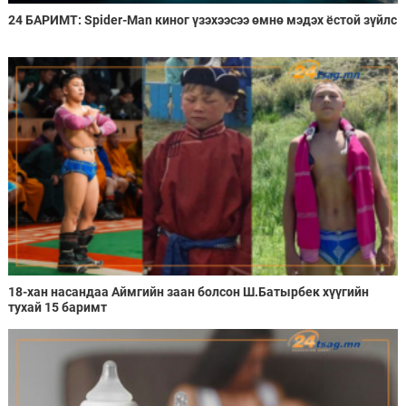
24 БАРИМТ: Spider-Man киног үзэхээсээ өмнө мэдэх ёстой зүйлс
18-хан насандаа Аймгийн заан болсон Ш.Батырбек хүүгийн
тухай 15 баримт