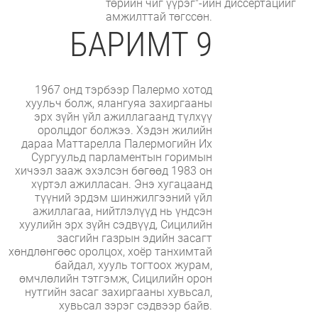
төрийн чиг үүрэг"-ийн диссертацийг
амжилттай төгссөн.
БАРИМТ 9
1967 онд тэрбээр Палермо хотод
хуульч болж, ялангуяа захиргааны
эрх зүйн үйл ажиллагаанд түлхүү
оролцдог болжээ. Хэдэн жилийн
дараа Маттарелла Палермогийн Их
Сургуульд парламентын горимын
хичээл зааж эхэлсэн бөгөөд 1983 он
хүртэл ажилласан. Энэ хугацаанд
түүний эрдэм шинжилгээний үйл
ажиллагаа, нийтлэлүүд нь үндсэн
хуулийн эрх зүйн сэдвүүд, Сицилийн
засгийн газрын эдийн засагт
хөндлөнгөөс оролцох, хоёр танхимтай
байдал, хууль тогтоох журам,
өмчлөлийн тэтгэмж, Сицилийн орон
нутгийн засаг захиргааны хувьсал,
хувьсал зэрэг сэдвээр байв.