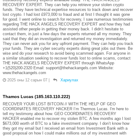
RECOVERY EXPERT. They can help you retrieve your stolen crypto
funds. They have technical expertise resources to track down and recover
lost crypto. I had lost £973,000 to fraud and at first I thought it was gone
for good. I went online to search for recovery, I saw numerous testimonies
regarding THE HACK ANGELS RECOVERY EXPERT and how they had
assisted other people in getting their money back. I didn’t hesitate to
contact them, in just a few days the experts returned all my money. They
said that they did an investigation and returned my money immediately.
They can never ask you for any upfront payment. They can help you track
your funds. They are cyber security experts doing great jobs out there. Be
wise and do your research to avoid being scammed again. For anyone in
a similar situation seeking to recover funds lost to online scams, contact
THE HACK ANGELS RECOVERY EXPERT through WhatsApp
+1(520)200-2320 Email: support@thehackangels.com Website:
www.thehackangels.com
2025 оны 12 сарын 07
|
Хариулах
Thamos Lucas (185.163.110.222)
RECOVER YOUR LOST BITCOIN // WITH THE HELP OF GEO
COORDINATES RECOVERY HACKER I’m Thermos Lucas. I'm here to
tell my testimony about how. GEO COORDINATES RECOVERY
HACKER enabled me to recover my stolen BTC. A few months ago I lost
$673,000 worth of BTC to a fake investment company. I don’t know how
they got my email but I received an email from Investment Bank with a
good proposal on how I could make millions out of my investment with