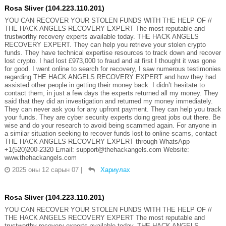
Rosa Sliver (104.223.110.201)
YOU CAN RECOVER YOUR STOLEN FUNDS WITH THE HELP OF //
THE HACK ANGELS RECOVERY EXPERT The most reputable and
trustworthy recovery experts available today. THE HACK ANGELS
RECOVERY EXPERT. They can help you retrieve your stolen crypto
funds. They have technical expertise resources to track down and recover
lost crypto. I had lost £973,000 to fraud and at first I thought it was gone
for good. I went online to search for recovery, I saw numerous testimonies
regarding THE HACK ANGELS RECOVERY EXPERT and how they had
assisted other people in getting their money back. I didn’t hesitate to
contact them, in just a few days the experts returned all my money. They
said that they did an investigation and returned my money immediately.
They can never ask you for any upfront payment. They can help you track
your funds. They are cyber security experts doing great jobs out there. Be
wise and do your research to avoid being scammed again. For anyone in
a similar situation seeking to recover funds lost to online scams, contact
THE HACK ANGELS RECOVERY EXPERT through WhatsApp
+1(520)200-2320 Email: support@thehackangels.com Website:
www.thehackangels.com
2025 оны 12 сарын 07
|
Хариулах
Rosa Sliver (104.223.110.201)
YOU CAN RECOVER YOUR STOLEN FUNDS WITH THE HELP OF //
THE HACK ANGELS RECOVERY EXPERT The most reputable and
trustworthy recovery experts available today. THE HACK ANGELS