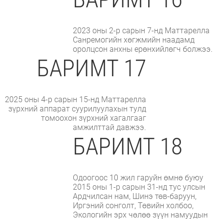
2023 оны 2-р сарын 7-нд Маттарелла
Санремогийн хөгжмийн наадамд
оролцсон анхны ерөнхийлөгч болжээ.
БАРИМТ 17
2025 оны 4-р сарын 15-нд Маттарелла
зүрхний аппарат суурилуулахын тулд
томоохон зүрхний хагалгааг
амжилттай давжээ.
БАРИМТ 18
Одоогоос 10 жил гаруйн өмнө буюу
2015 оны 1-р сарын 31-нд тус улсын
Ардчилсан нам, Шинэ төв-баруун,
Иргэний сонголт, Төвийн холбоо,
Экологийн эрх чөлөө зүүн намуудын