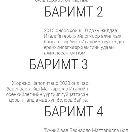
бүлд төржээ. 84 настай.
БАРИМТ 2
2015 оноос хойш 10 дахь жилдээ
Италийн ерөнхийлөгчөөр ажиллаж
байгаа. Тэрбээр Италийн түүхэн дэх
ерөнхийлөгчөөр хамгийн удаан
ажилласан хүн юм
БАРИМТ 3
Жоржио Наполитано 2023 онд нас
барснаас хойш Маттарелла Италийн
ерөнхийлөгчийн үүргийг гүйцэтгэсэн
цорын ганц амьд хүн болоод байна.
БАРИМТ 4
Түүний аав Бернардо Маттарелла бол