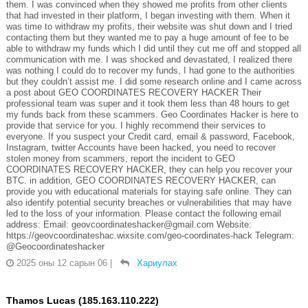
them. I was convinced when they showed me profits from other clients
that had invested in their platform, I began investing with them. When it
was time to withdraw my profits, their website was shut down and I tried
contacting them but they wanted me to pay a huge amount of fee to be
able to withdraw my funds which I did until they cut me off and stopped all
communication with me. I was shocked and devastated, I realized there
was nothing I could do to recover my funds, I had gone to the authorities
but they couldn’t assist me. I did some research online and I came across
a post about GEO COORDINATES RECOVERY HACKER Their
professional team was super and it took them less than 48 hours to get
my funds back from these scammers. Geo Coordinates Hacker is here to
provide that service for you. I highly recommend their services to
everyone. If you suspect your Credit card, email & password, Facebook,
Instagram, twitter Accounts have been hacked, you need to recover
stolen money from scammers, report the incident to GEO
COORDINATES RECOVERY HACKER, they can help you recover your
BTC. in addition, GEO COORDINATES RECOVERY HACKER, can
provide you with educational materials for staying safe online. They can
also identify potential security breaches or vulnerabilities that may have
led to the loss of your information. Please contact the following email
address: Email: geovcoordinateshacker@gmail.com Website:
https://geovcoordinateshac.wixsite.com/geo-coordinates-hack Telegram:
@Geocoordinateshacker
2025 оны 12 сарын 06
|
Хариулах
Thamos Lucas (185.163.110.222)