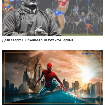
Даян аварга Б.Орхонбаярын тухай 24 баримт