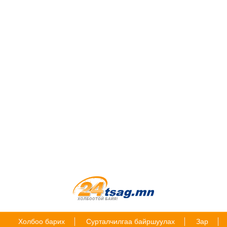
Холбоо барих
Сурталчилгаа байршуулах
Зар