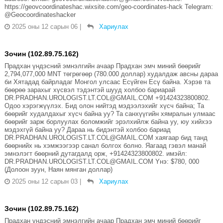
https://geovcoordinateshac.wixsite.com/geo-coordinates-hack Telegram:
@Geocoordinateshacker
2025 оны 12 сарын 06
|
Хариулах
Зочин (102.89.75.162)
Прадхан үндэсний эмнэлгийн ачаар Прадхан эмч миний бөөрийг
2,794,077,000 MNT төгрөгөөр (780.000 доллар) худалдаж авсны дараа
би Хятадад байрладаг Монгол улсаас Есүйген Есү байна. Хэрэв та
бөөрөө зарахыг хүсвэл тэдэнтэй шууд холбоо бариарай
DR.PRADHAN.UROLOGIST.LT.COL@GMAIL.COM +91424323800802.
Одоо хэрэгжүүлэх. Бид олон нийтэд мэдээлэхийг хүсч байна; Та
бөөрийг худалдахыг хүсч байна уу? Та санхүүгийн хямралын улмаас
бөөрийг зарж борлуулах боломжийг эрэлхийлж байна уу, юу хийхээ
мэдэхгүй байна уу? Дараа нь бидэнтэй холбоо бариад
DR.PRADHAN.UROLOGIST.LT.COL@GMAIL.COM хаягаар бид танд
бөөрнийх нь хэмжээгээр санал болгох болно. Яагаад гэвэл манай
эмнэлэгт бөөрний дутагдалд орж, +91424323800802. имэйл:
DR.PRADHAN.UROLOGIST.LT.COL@GMAIL.COM Yнэ: $780, 000
(Долоон зуун, Наян мянган доллар)
2025 оны 12 сарын 03
|
Хариулах
Зочин (102.89.75.162)
Прадхан үндэсний эмнэлгийн ачаар Прадхан эмч миний бөөрийг