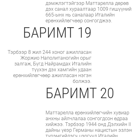
дэмжлэгтэйгээр Маттарелла дөрөв
дэх санал хураалтаар 1009 гишүүний
665-ынх нь саналаар Италийн
ерөнхийлөгчөөр сонгогджээ.
БАРИМТ 19
Тэрбээр 8 жил 244 хоног ажилласан
Жоржио Наполитаногийн орыг
залгаж, Бүгд Найрамдах Италийн
түүхэн дэх хамгийн удаан
ерөнхийлөгчөөр ажилласан нэгэн
болжээ.
БАРИМТ 20
Маттарелла ерөнхийлөгчийн хувиар
анхны айлчлалаа сонгогдсон өдраа
хийжээ. Тэрбээр 1944 онд Дэлхийн II
дайны үеэр Германы нацистын эзлэн
түрэмгийлэгч цэргүүд Италийн