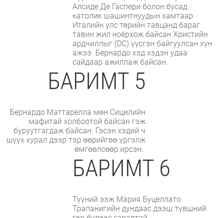
Алсиде Де Гаспери болон бусад
католик шашинтнуудын хамтаар
Италийн улс төрийн тавцанд бараг
тавин жил ноёрхож байсан Христийн
ардчиллыг (DC) үүсгэн байгуулсан хүн
ажээ. Бернардо хэд хэдэн удаа
сайдаар ажиллаж байсан.
БАРИМТ 5
Бернардо Маттарелла мөн Сицилийн
мафитай холбоотой байсан гэж
буруутгагдаж байсан. Гэсэн хэдий ч
шүүх хурал дээр тэр өөрийгөө үргэлж
өмгөөлсөөр ирсэн.
БАРИМТ 6
Түүний ээж Мария Буцеллато
Трапанигийн дундаас дээш түвшний
гэр бүлээс гаралтай.