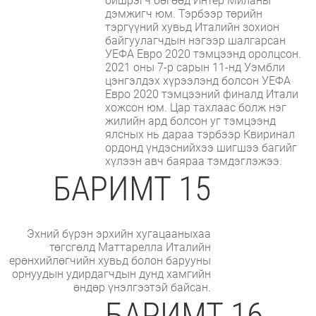
бишрэгч бөгөөд Интер Миланы
дэмжигч юм. Тэрбээр төрийн
тэргүүний хувьд Италийн зохион
байгуулагчдын нэгээр шалгарсан
УЕФА Евро 2020 тэмцээнд оролцсон.
2021 оны 7-р сарын 11-нд Уэмбли
цэнгэлдэх хүрээлэнд болсон УЕФА
Евро 2020 тэмцээний финалд Итали
хожсон юм. Цар тахлаас болж нэг
жилийн ард болсон уг тэмцээнд
ялсных нь дараа тэрбээр Квиринал
ордонд үндэснийхээ шигшээ багийг
хүлээн авч баяраа тэмдэглэжээ.
БАРИМТ 15
Эхний бүрэн эрхийн хугацааныхаа
төгсгөлд Маттарелла Италийн
ерөнхийлөгчийн хувьд болон барууны
орнуудын удирдагчдын дунд хамгийн
өндөр үнэлгээтэй байсан.
БАРИМТ 16