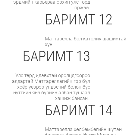
эрдмийн карьераа орхин улс төрд
оржээ.
БАРИМТ 12
Маттарелла бол католик шашинтай
хүн.
БАРИМТ 13
Улс төрд идэвхтэй оролцдгоороо
алдартай Маттареллагийн гэр бүл
хоёр үеэрээ үндэсний болон бүс
нутгийн янз бүрийн албан тушаал
хашиж байсан.
БАРИМТ 14
Маттарелла хөлбөмбөгийн шүтэн