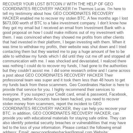
RECOVER YOUR LOST BITCOIN // WITH THE HELP OF GEO
COORDINATES RECOVERY HACKER I’m Thermos Lucas. I'm here to
tell my testimony about how. GEO COORDINATES RECOVERY
HACKER enabled me to recover my stolen BTC. A few months ago I lost
$673,000 worth of BTC to a fake investment company. I don’t know how
they got my email but I received an email from Investment Bank with a
good proposal on how I could make millions out of my investment with
them. I was convinced when they showed me profits from other clients
that had invested in their platform, I began investing with them. When it
was time to withdraw my profits, their website was shut down and I tried
contacting them but they wanted me to pay a huge amount of fee to be
able to withdraw my funds which I did until they cut me off and stopped all
communication with me. I was shocked and devastated, I realized there
was nothing I could do to recover my funds, I had gone to the authorities
but they couldn’t assist me. I did some research online and I came across
a post about GEO COORDINATES RECOVERY HACKER Their
professional team was super and it took them less than 48 hours to get
my funds back from these scammers. Geo Coordinates Hacker is here to
provide that service for you. I highly recommend their services to
everyone. If you suspect your Credit card, email & password, Facebook,
Instagram, twitter Accounts have been hacked, you need to recover
stolen money from scammers, report the incident to GEO
COORDINATES RECOVERY HACKER, they can help you recover your
BTC. in addition, GEO COORDINATES RECOVERY HACKER, can
provide you with educational materials for staying safe online. They can
also identify potential security breaches or vulnerabilities that may have
led to the loss of your information. Please contact the following email
address: Email: geovcoordinateshacker@gmail.com Website: