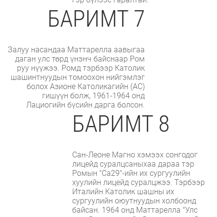
БАРИМТ 7
Залуу насандаа Маттарелла аавыгаа
даган улс төрд үнэнч байснаар Ром
руу нүүжээ. Ромд тэрбээр Католик
шашинтнуудын томоохон нийгэмлэг
болох Азионе Католикагийн (AC)
гишүүн болж, 1961-1964 онд
Лациогийн бүсийн дарга болсон.
БАРИМТ 8
Сан-Леоне Магно хэмээх сонгодог
лицейд суралцсаныхаа дараа тэр
Ромын "Са29"-ийн их сургуулийн
хуулийн лицейд суралцжээ. Тэрбээр
Италийн Католик шашны их
сургуулийн оюутнуудын холбоонд
байсан. 1964 онд Маттарелла "Улс