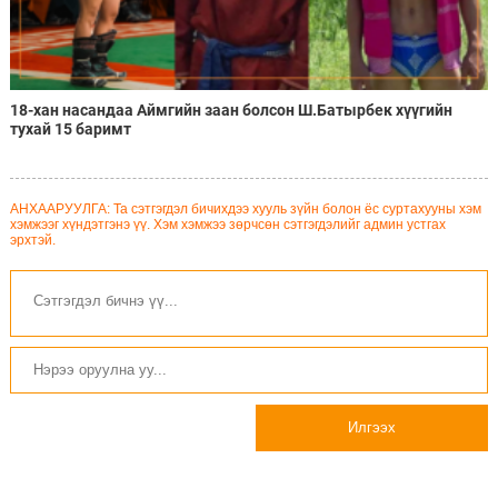
18-хан насандаа Аймгийн заан болсон Ш.Батырбек хүүгийн
тухай 15 баримт
АНХААРУУЛГА: Та сэтгэгдэл бичихдээ хууль зүйн болон ёс суртахууны хэм
хэмжээг хүндэтгэнэ үү. Хэм хэмжээ зөрчсөн сэтгэгдэлийг админ устгах
эрхтэй.
Илгээх