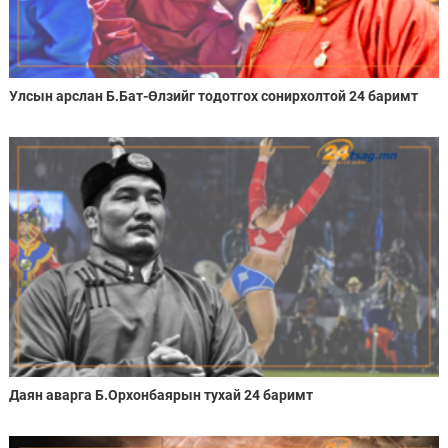
Улсын арслан Б.Бат-Өлзийг тодотгох сонирхолтой 24 баримт
Даян аварга Б.Орхонбаярын тухай 24 баримт