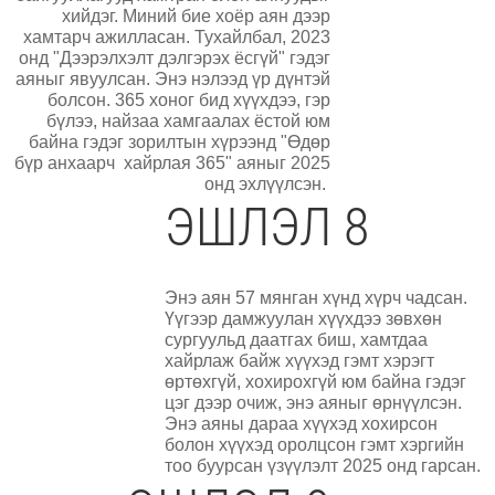
хийдэг. Миний бие хоёр аян дээр
хамтарч ажилласан. Тухайлбал, 2023
онд "Дээрэлхэлт дэлгэрэх ёсгүй" гэдэг
аяныг явуулсан. Энэ нэлээд үр дүнтэй
болсон. 365 хоног бид хүүхдээ, гэр
бүлээ, найзаа хамгаалах ёстой юм
байна гэдэг зорилтын хүрээнд "Өдөр
бүр анхаарч хайрлая 365" аяныг 2025
онд эхлүүлсэн.
ЭШЛЭЛ 8
Энэ аян 57 мянган хүнд хүрч чадсан.
Үүгээр дамжуулан хүүхдээ зөвхөн
сургуульд даатгах биш, хамтдаа
хайрлаж байж хүүхэд гэмт хэрэгт
өртөхгүй, хохирохгүй юм байна гэдэг
цэг дээр очиж, энэ аяныг өрнүүлсэн.
Энэ аяны дараа хүүхэд хохирсон
болон хүүхэд оролцсон гэмт хэргийн
тоо буурсан үзүүлэлт 2025 онд гарсан.