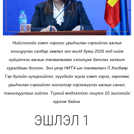
Нийслэлийн гэмт хэргээс урьдчилан сэргийлэх ажлыг
зохицуулах салбар зөвлөл энэ жилд буюу 2026 онд хийж
гүйцэтгэх ажлын төлөвлөгөөг хэлэлцэж батлах ээлжит
хуралдаан боллоо. Энэ үеэр НИТХ-ын төлөөлөгч Л.Хосбаяр
Гэр бүлийн хүчирхийлэл, хүүхдийн эсрэг гэмт хэрэг, зөрчлөөс
урьдчилан сэргийлэх чиглэлээр хэрэгжүүлэх ажлын санал,
танилцуулгыг хийлээ. Түүний мэдээллээс онцлох 10 эшлэлийг
хүргэж байна.
ЭШЛЭЛ 1