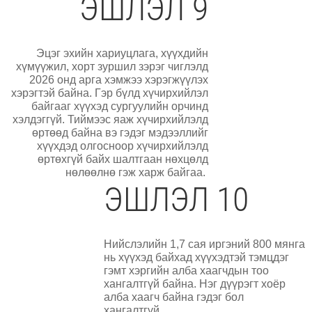
ЭШЛЭЛ 9
Эцэг эхийн хариуцлага, хүүхдийн
хүмүүжил, хорт зуршил зэрэг чиглэлд
2026 онд арга хэмжээ хэрэгжүүлэх
хэрэгтэй байна. Гэр бүлд хүчирхийлэл
байгааг хүүхэд сургуулийн орчинд
хэлдэггүй. Тиймээс яаж хүчирхийлэлд
өртөөд байна вэ гэдэг мэдээллийг
хүүхдэд олгосноор хүчирхийлэлд
өртөхгүй байх шалтгаан нөхцөлд
нөлөөлнө гэж харж байгаа.
ЭШЛЭЛ 10
Нийслэлийн 1,7 сая иргэний 800 мянга
нь хүүхэд байхад хүүхэдтэй тэмцдэг
гэмт хэргийн алба хаагчдын тоо
хангалтгүй байна. Нэг дүүрэгт хоёр
алба хаагч байна гэдэг бол
хангалтгүй.