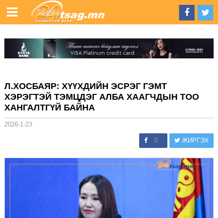
Л.ХОСБАЯР: ХҮҮХДИЙН ЭСРЭГ ГЭМТ
ХЭРЭГТЭЙ ТЭМЦДЭГ АЛБА ХААГЧДЫН ТОО
ХАНГАЛТГҮЙ БАЙНА
2026-1-23
0
ЖИРГЭХ