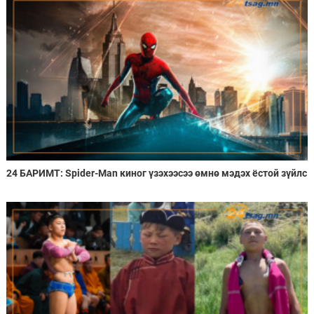
24 БАРИМТ: Spider-Man киног үзэхээсээ өмнө мэдэх ёстой зүйлс