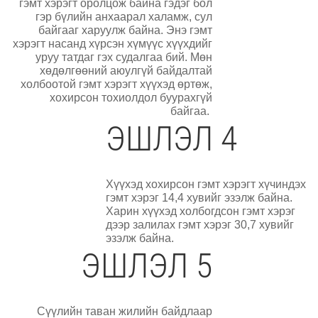
гэмт хэрэгт оролцож байна гэдэг бол
гэр бүлийн анхаарал халамж, сул
байгааг харуулж байна. Энэ гэмт
хэрэгт насанд хүрсэн хүмүүс хүүхдийг
уруу татдаг гэх судалгаа бий. Мөн
хөдөлгөөний аюулгүй байдалтай
холбоотой гэмт хэрэгт хүүхэд өртөж,
хохирсон тохиолдол буурахгүй
байгаа.
ЭШЛЭЛ 4
Хүүхэд хохирсон гэмт хэрэгт хүчиндэх
гэмт хэрэг 14,4 хувийг эзэлж байна.
Харин хүүхэд холбогдсон гэмт хэрэг
дээр залилах гэмт хэрэг 30,7 хувийг
эзэлж байна.
ЭШЛЭЛ 5
Сүүлийн таван жилийн байдлаар