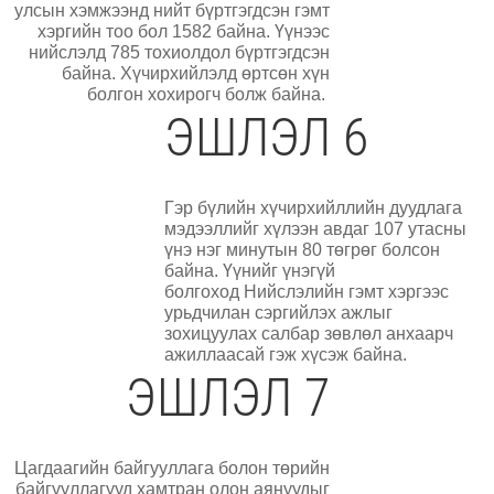
улсын хэмжээнд нийт бүртгэгдсэн гэмт
хэргийн тоо бол 1582 байна. Үүнээс
нийслэлд 785 тохиолдол бүртгэгдсэн
байна. Хүчирхийлэлд өртсөн хүн
болгон хохирогч болж байна.
ЭШЛЭЛ 6
Гэр бүлийн хүчирхийллийн дуудлага
мэдээллийг хүлээн авдаг 107 утасны
үнэ нэг минутын 80 төгрөг болсон
байна. Үүнийг үнэгүй
болгоход Нийслэлийн гэмт хэргээс
урьдчилан сэргийлэх ажлыг
зохицуулах салбар зөвлөл анхаарч
ажиллаасай гэж хүсэж байна.
ЭШЛЭЛ 7
Цагдаагийн байгууллага болон төрийн
байгууллагууд хамтран олон аянуудыг