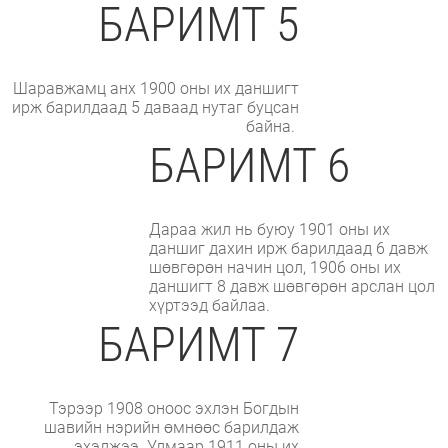
БАРИМТ 5
Шаравжамц анх 1900 оны их даншигт
ирж барилдаад 5 даваад нутаг буцсан
байна.
БАРИМТ 6
Дараа жил нь буюу 1901 оны их
даншиг дахин ирж барилдаад 6 давж
шөвгөрөн начин цол, 1906 оны их
даншигт 8 давж шөвгөрөн арслан цол
хүртээд байлаа.
БАРИМТ 7
Тэрээр 1908 оноос эхлэн Богдын
шавийн нэрийн өмнөөс барилдаж
эхэлжээ. Улмаар 1911 оны их