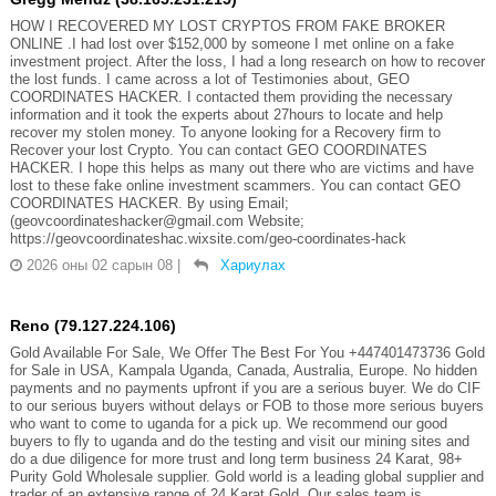
HOW I RECOVERED MY LOST CRYPTOS FROM FAKE BROKER
ONLINE .I had lost over $152,000 by someone I met online on a fake
investment project. After the loss, I had a long research on how to recover
the lost funds. I came across a lot of Testimonies about, GEO
COORDINATES HACKER. I contacted them providing the necessary
information and it took the experts about 27hours to locate and help
recover my stolen money. To anyone looking for a Recovery firm to
Recover your lost Crypto. You can contact GEO COORDINATES
HACKER. I hope this helps as many out there who are victims and have
lost to these fake online investment scammers. You can contact GEO
COORDINATES HACKER. By using Email;
(geovcoordinateshacker@gmail.com Website;
https://geovcoordinateshac.wixsite.com/geo-coordinates-hack
2026 оны 02 сарын 08
|
Хариулах
Reno (79.127.224.106)
Gold Available For Sale, We Offer The Best For You +447401473736 Gold
for Sale in USA, Kampala Uganda, Canada, Australia, Europe. No hidden
payments and no payments upfront if you are a serious buyer. We do CIF
to our serious buyers without delays or FOB to those more serious buyers
who want to come to uganda for a pick up. We recommend our good
buyers to fly to uganda and do the testing and visit our mining sites and
do a due diligence for more trust and long term business 24 Karat, 98+
Purity Gold Wholesale supplier. Gold world is a leading global supplier and
trader of an extensive range of 24 Karat Gold. Our sales team is