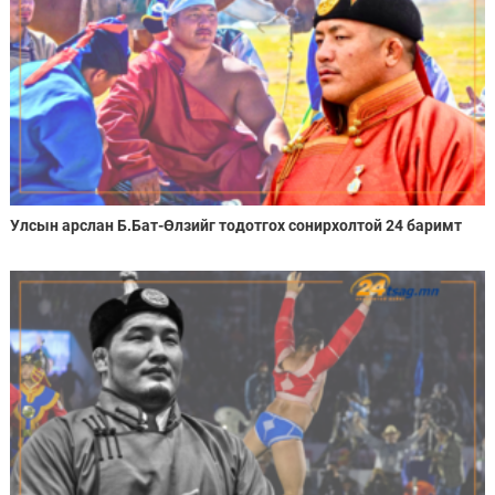
Улсын арслан Б.Бат-Өлзийг тодотгох сонирхолтой 24 баримт