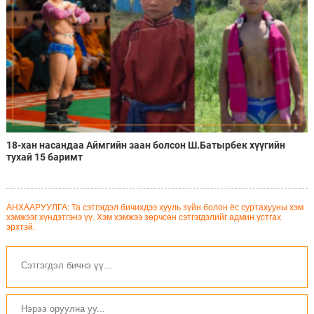
18-хан насандаа Аймгийн заан болсон Ш.Батырбек хүүгийн
тухай 15 баримт
АНХААРУУЛГА: Та сэтгэгдэл бичихдээ хууль зүйн болон ёс суртахууны хэм
хэмжээг хүндэтгэнэ үү. Хэм хэмжээ зөрчсөн сэтгэгдэлийг админ устгах
эрхтэй.