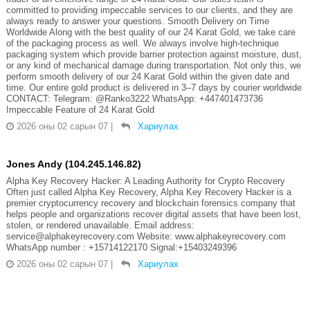
committed to providing impeccable services to our clients, and they are
always ready to answer your questions. Smooth Delivery on Time
Worldwide Along with the best quality of our 24 Karat Gold, we take care
of the packaging process as well. We always involve high-technique
packaging system which provide barrier protection against moisture, dust,
or any kind of mechanical damage during transportation. Not only this, we
perform smooth delivery of our 24 Karat Gold within the given date and
time. Our entire gold product is delivered in 3–7 days by courier worldwide
CONTACT: Telegram: @Ranko3222 WhatsApp: +447401473736
Impeccable Feature of 24 Karat Gold
2026 оны 02 сарын 07
|
Хариулах
Jones Andy (104.245.146.82)
Alpha Key Recovery Hacker: A Leading Authority for Crypto Recovery
Often just called Alpha Key Recovery, Alpha Key Recovery Hacker is a
premier cryptocurrency recovery and blockchain forensics company that
helps people and organizations recover digital assets that have been lost,
stolen, or rendered unavailable. Email address:
service@alphakeyrecovery.com Website: www.alphakeyrecovery.com
WhatsApp number : +15714122170 Signal:+15403249396
2026 оны 02 сарын 07
|
Хариулах