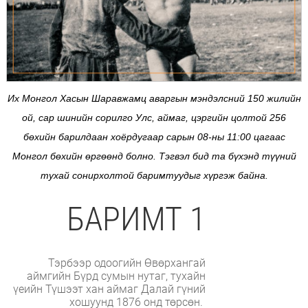
Их Монгол Хасын Шаравжамц аваргын мэндэлсний 150 жилийн
ой, сар шинийн сорилго Улс, аймаг, цэргийн цолтой 256
бөхийн барилдаан хоёрдугаар сарын 08-ны 11:00 цагаас
Монгол бөхийн өргөөнд болно. Тэгвэл бид та бүхэнд түүний
тухай сонирхолтой баримтуудыг хүргэж байна.
БАРИМТ 1
Тэрбээр одоогийн Өвөрхангай
аймгийн Бүрд сумын нутаг, тухайн
үеийн Түшээт хан аймаг Далай гүний
хошуунд 1876 онд төрсөн.