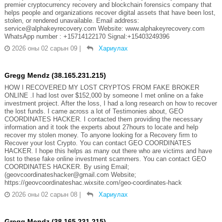
premier cryptocurrency recovery and blockchain forensics company that
helps people and organizations recover digital assets that have been lost,
stolen, or rendered unavailable. Email address:
service@alphakeyrecovery.com Website: www.alphakeyrecovery.com
WhatsApp number : +15714122170 Signal:+15403249396
2026 оны 02 сарын 09
|
Хариулах
Gregg Mendz (38.165.231.215)
HOW I RECOVERED MY LOST CRYPTOS FROM FAKE BROKER
ONLINE .I had lost over $152,000 by someone I met online on a fake
investment project. After the loss, I had a long research on how to recover
the lost funds. I came across a lot of Testimonies about, GEO
COORDINATES HACKER. I contacted them providing the necessary
information and it took the experts about 27hours to locate and help
recover my stolen money. To anyone looking for a Recovery firm to
Recover your lost Crypto. You can contact GEO COORDINATES
HACKER. I hope this helps as many out there who are victims and have
lost to these fake online investment scammers. You can contact GEO
COORDINATES HACKER. By using Email;
(geovcoordinateshacker@gmail.com Website;
https://geovcoordinateshac.wixsite.com/geo-coordinates-hack
2026 оны 02 сарын 08
|
Хариулах
Gregg Mendz (38.165.231.215)