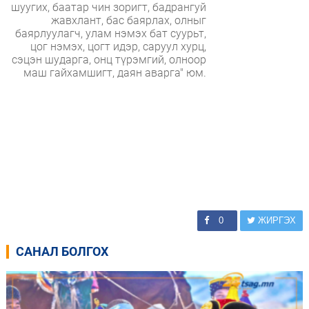
шуугих, баатар чин зоригт, бадрангуй
жавхлант, бас баярлах, олныг
баярлуулагч, улам нэмэх бат суурьт,
цог нэмэх, цогт идэр, саруул хурц,
сэцэн шударга, онц түрэмгий, олноор
маш гайхамшигт, даян аварга" юм.
0
ЖИРГЭХ
САНАЛ БОЛГОХ