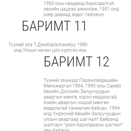
1950 оны наадамд барилдалгүй
хөлийн цэцээр ажиллаж, 1951 онд
хоёр даваад зодог тайлжээ.
БАРИМТ 11
Түүний зээ Т.Дэмбэрэлсамбуу 1980
онд Улсын начин цол хүртсэн юм.
БАРИМТ 12
Түүний зээнцэр Пэрэнлэйдашийн
Мөнхжаргал 1994, 1995 оны Самбо
бөхийн Дэлхийн Залуучуудын
аваргын мөнгө, хүрэл медальтай,
Азийн аваргын хошой мөнгөн
медальтай тамирчин байсан. 1994
онд Үндэсний бөхийн Залуучуудын
улсын аваргаар шагналт байранд
шалгарч "уран барилдааны шагнал"
авч байжээ.