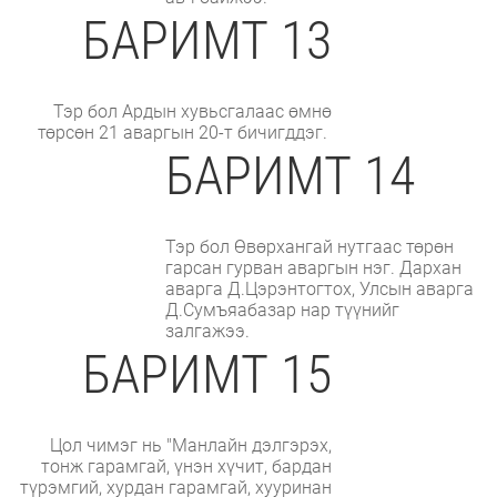
БАРИМТ 13
Тэр бол Ардын хувьсгалаас өмнө
төрсөн 21 аваргын 20-т бичигддэг.
БАРИМТ 14
Тэр бол Өвөрхангай нутгаас төрөн
гарсан гурван аваргын нэг. Дархан
аварга Д.Цэрэнтогтох, Улсын аварга
Д.Сумъяабазар нар түүнийг
залгажээ.
БАРИМТ 15
Цол чимэг нь "Манлайн дэлгэрэх,
тонж гарамгай, үнэн хүчит, бардан
түрэмгий, хурдан гарамгай, хууринан