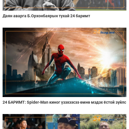
Даян аварга Б.Орхонбаярын тухай 24 баримт
24 БАРИМТ: Spider-Man киног үзэхээсээ өмнө мэдэх ёстой зүйлс