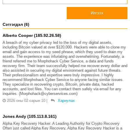
Илгээх
Сэтгэгдэл (6)
Alberto Cooper (185.92.26.58)
A breach of my cyber privacy led to the loss of my digital assets,
including Bitcoin valued at over $120,000. Hackers were able to clone my
email and gain access to my seed phrase, which they used to drain my
assets. The experience was infuriating and overwhelming. Fortunately, a
friend referred me to Morphohack Cyber Service, a data and funds
recovery firm. Their team successfully helped me recover every dollar and
also assisted in securing my digital environment against future threats.
Their professionalism and expertise were truly impressive. I highly
recommend Morphohack Cyber Service to anyone facing similar issues.
They specialize in recovering crypto, Bitcoin, private data, hacked
accounts, and lost files. You can contact them safely via email for any
inquiries. (Morphohack@cyberservices.com)
2026 оны 02 сарын 10
|
Хариулах
Jones Andy (105.113.8.161)
Alpha Key Recovery Hacker: A Leading Authority for Crypto Recovery
Often just called Alpha Key Recovery, Alpha Key Recovery Hacker is a