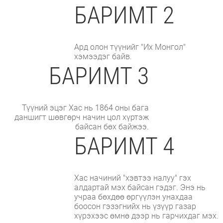
БАРИМТ 2
Ард олон түүнийг "Их Монгол"
хэмээдэг байв.
БАРИМТ 3
Түүний эцэг Хас нь 1864 оны бага
даншигт шөвгөрч начин цол хүртэж
байсан бөх байжээ.
БАРИМТ 4
Хас начиний "хэвтээ налуу" гэх
алдартай мэх байсан гэдэг. Энэ нь
учраа бөхдөө өргүүлэн унахдаа
боосон гэзэгнийх нь үзүүр газар
хүрэхээс өмнө дээр нь гарчихдаг мэх.