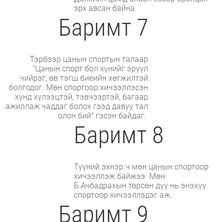
эрх авсан байна.
Баримт 7
Тэрбээр цанын спортын талаар
"Цанын спорт бол хүнийг эрүүл
чийрэг, өв тэгш биеийн хөгжилтэй
болгодог. Мөн спортоор хичээллэсэн
хүнд хүлээцтэй, тэвчээртэй, багаар
ажиллаж чаддаг болох гээд давуу тал
олон бий" гэсэн байдаг.
Баримт 8
Түүний эхнэр ч мөн цанын спортоор
хичээллэж байжээ. Мөн
Б.Ачбадрахын төрсөн дүү нь энэхүү
спортоор хичээллэдэг аж.
Баримт 9