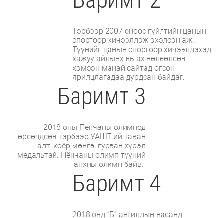
Тэрбээр 2007 оноос гүйлтийн цанын
спортоор хичээллэж эхэлсэн аж.
Түүнийг цанын спортоор хичээллэхэд
хажуу айлынх нь ах нөлөөлсөн
хэмээн манай сайтад өгсөн
ярилцлагадаа дурдсан байдаг.
Баримт 3
2018 оны Пёнчаны олимпод
өрсөлдсөн тэрбээр УАШТ-ий таван
алт, хоёр мөнгө, гурван хүрэл
медальтай. Пёнчаны олимп түүний
анхны олимп байв.
Баримт 4
2018 онд “Б” ангиллын насанд