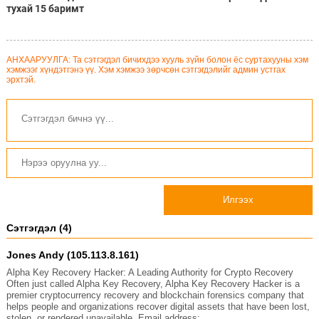
тухай 15 баримт
АНХААРУУЛГА: Та сэтгэгдэл бичихдээ хууль зүйн болон ёс суртахууны хэм
хэмжээг хүндэтгэнэ үү. Хэм хэмжээ зөрчсөн сэтгэгдэлийг админ устгах
эрхтэй.
Илгээх
Сэтгэгдэл (4)
Jones Andy (105.113.8.161)
Alpha Key Recovery Hacker: A Leading Authority for Crypto Recovery
Often just called Alpha Key Recovery, Alpha Key Recovery Hacker is a
premier cryptocurrency recovery and blockchain forensics company that
helps people and organizations recover digital assets that have been lost,
stolen, or rendered unavailable. Email address: