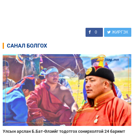
0
ЖИРГЭХ
САНАЛ БОЛГОХ
Улсын арслан Б.Бат-Өлзийг тодотгох сонирхолтой 24 баримт