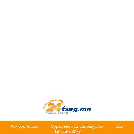
Холбоо барих
Сурталчилгаа байршуулах
Зар
Вэб сайт
хийх