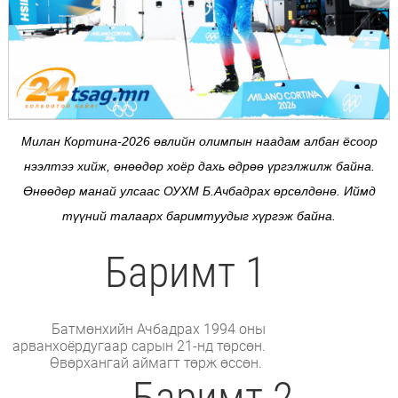
Милан Кортина-2026 өвлийн олимпын наадам албан ёсоор
нээлтээ хийж, өнөөдөр хоёр дахь өдрөө үргэлжилж байна.
Өнөөдөр манай улсаас ОУХМ Б.Ачбадрах өрсөлдөнө. Иймд
түүний талаарх баримтуудыг хүргэж байна.
Баримт 1
Батмөнхийн Ачбадрах 1994 оны
арванхоёрдугаар сарын 21-нд төрсөн.
Өвөрхангай аймагт төрж өссөн.
Баримт 2