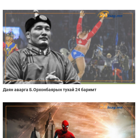
Даян аварга Б.Орхонбаярын тухай 24 баримт