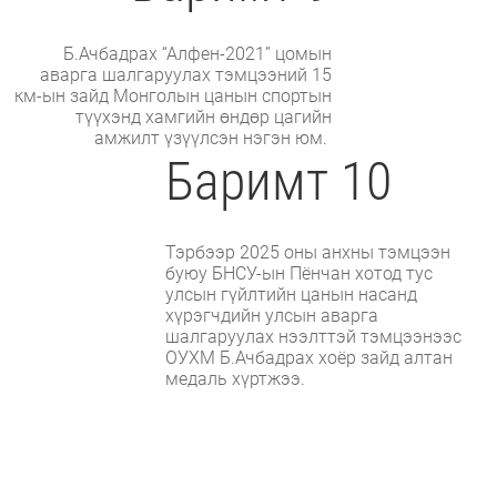
Б.Ачбадрах “Алфен-2021” цомын
аварга шалгаруулах тэмцээний 15
км-ын зайд Монголын цанын спортын
түүхэнд хамгийн өндөр цагийн
амжилт үзүүлсэн нэгэн юм.
Баримт 10
Тэрбээр 2025 оны анхны тэмцээн
буюу БНСУ-ын Пёнчан хотод тус
улсын гүйлтийн цанын насанд
хүрэгчдийн улсын аварга
шалгаруулах нээлттэй тэмцээнээс
ОУХМ Б.Ачбадрах хоёр зайд алтан
медаль хүртжээ.