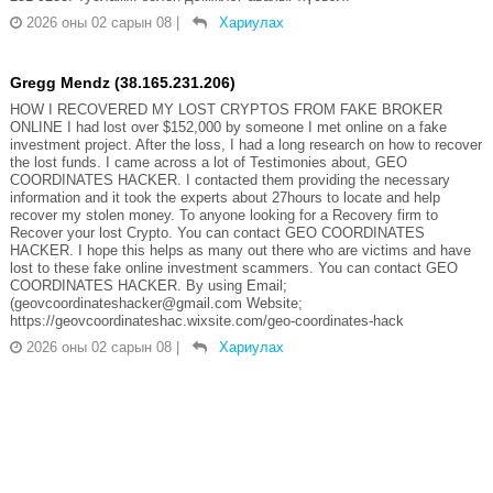
2026 оны 02 сарын 08
|
Хариулах
Gregg Mendz (38.165.231.206)
HOW I RECOVERED MY LOST CRYPTOS FROM FAKE BROKER
ONLINE I had lost over $152,000 by someone I met online on a fake
investment project. After the loss, I had a long research on how to recover
the lost funds. I came across a lot of Testimonies about, GEO
COORDINATES HACKER. I contacted them providing the necessary
information and it took the experts about 27hours to locate and help
recover my stolen money. To anyone looking for a Recovery firm to
Recover your lost Crypto. You can contact GEO COORDINATES
HACKER. I hope this helps as many out there who are victims and have
lost to these fake online investment scammers. You can contact GEO
COORDINATES HACKER. By using Email;
(geovcoordinateshacker@gmail.com Website;
https://geovcoordinateshac.wixsite.com/geo-coordinates-hack
2026 оны 02 сарын 08
|
Хариулах