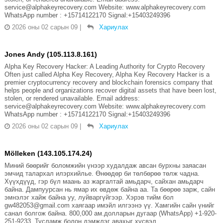
service@alphakeyrecovery.com Website: www.alphakeyrecovery.com
WhatsApp number : +15714122170 Signal:+15403249396
2026 оны 02 сарын 09
|
Хариулах
Jones Andy (105.113.8.161)
Alpha Key Recovery Hacker: A Leading Authority for Crypto Recovery
Often just called Alpha Key Recovery, Alpha Key Recovery Hacker is a
premier cryptocurrency recovery and blockchain forensics company that
helps people and organizations recover digital assets that have been lost,
stolen, or rendered unavailable. Email address:
service@alphakeyrecovery.com Website: www.alphakeyrecovery.com
WhatsApp number : +15714122170 Signal:+15403249396
2026 оны 02 сарын 09
|
Хариулах
Mölleken (143.105.174.24)
Миний бөөрийг боломжийн үнээр худалдаж авсан бурхны заяасан
эмчид талархал илэрхийлье. Өнөөдөр би төлбөрөө төлж чадна.
Хүүхдүүд, гэр бүл маань аз жаргалтай амьдарч, сайхан амьдарч
байна. Дампуурсан нь ямар их өвдөж байна аа. Та бөөрөө зарж, сайн
эмнэлэг хайж байна уу, луйваргүйгээр. Хэрэв тийм бол
gw482053@gmail.com хаягаар имэйл илгээнэ үү. Хамгийн сайн үнийг
санал болгож байна. 800,000 ам.долларын дугаар (WhatsApp) +1-920-
251-9233. Тусламж болон дэмжлэг авахыг хүсвэл.