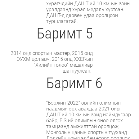
хүрэгчдийн ДАШТ-ий 10 км-ын зайн
уралдаанд хүрэл медаль хүртсэн.
ДАШТ-д дөрвөн удаа оролцсон
туршлагатай.
Баримт 5
2014 онд спортын мастер, 2015 онд
ОУХМ цол авч, 2015 онд ХХЕГ-ын
“Хилийн төлөө” медалиар
шагнуулсан.
Баримт 6
“Бээжин-2022” өвлийн олимпын
наадмын эрх авахдаа 2021 оны
ДАШТ-ий 10 км-ын зайд наймдугаар
байр, FIS-ий олимпын оноо олгох
тэмцээнд амжилттай оролцож,
Монголын цанын спортын түүхэнд
Дэлхийн цомд албан ёсоор оролцох