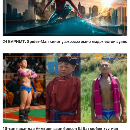
24 БАРИМТ: Spider-Man киног үзэхээсээ өмнө мэдэх ёстой зүйлс
18-хан насандаа Аймгийн заан болсон Ш.Батырбек хүүгийн