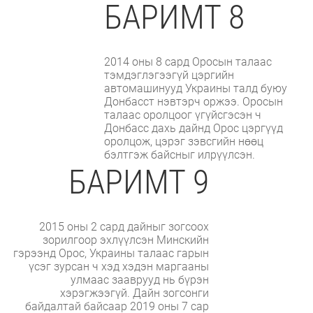
БАРИМТ 8
2014 оны 8 сард Оросын талаас
тэмдэглэгээгүй цэргийн
автомашинууд Украины талд буюу
Донбасст нэвтэрч оржээ. Оросын
талаас оролцоог үгүйсгэсэн ч
Донбасс дахь дайнд Орос цэргүүд
оролцож, цэрэг зэвсгийн нөөц
бэлтгэж байсныг илрүүлсэн.
БАРИМТ 9
2015 оны 2 сард дайныг зогсоох
зорилгоор эхлүүлсэн Минскийн
гэрээнд Орос, Украины талаас гарын
үсэг зурсан ч хэд хэдэн маргааны
улмаас зааврууд нь бүрэн
хэрэгжээгүй. Дайн зогсонги
байдалтай байсаар 2019 оны 7 сар