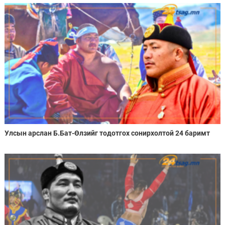
Улсын арслан Б.Бат-Өлзийг тодотгох сонирхолтой 24 баримт