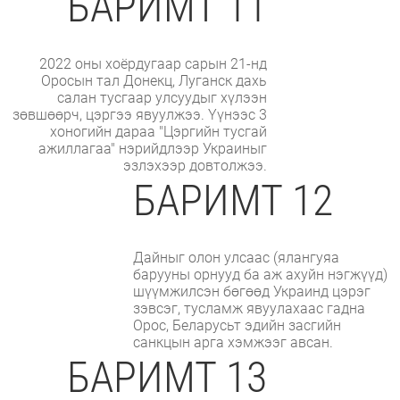
БАРИМТ 11
2022 оны хоёрдугаар сарын 21-нд
Оросын тал Донекц, Луганск дахь
салан тусгаар улсуудыг хүлээн
зөвшөөрч, цэргээ явуулжээ. Үүнээс 3
хоногийн дараа "Цэргийн тусгай
ажиллагаа" нэрийдлээр Украиныг
эзлэхээр довтолжээ.
БАРИМТ 12
Дайныг олон улсаас (ялангуяа
барууны орнууд ба аж ахуйн нэгжүүд)
шүүмжилсэн бөгөөд Украинд цэрэг
зэвсэг, тусламж явуулахаас гадна
Орос, Беларусьт эдийн засгийн
санкцын арга хэмжээг авсан.
БАРИМТ 13