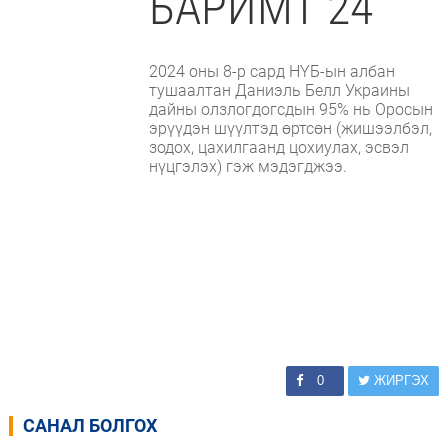
БАРИМТ 24
2024 оны 8-р сард НҮБ-ын албан
тушаалтан Даниэль Белл Украины
дайны олзлогдогсдын 95% нь Оросын
эрүүдэн шүүлтэд өртсөн (жишээлбэл,
зодох, цахилгаанд цохиулах, эсвэл
нүцгэлэх) гэж мэдэгджээ.
0
ЖИРГЭХ
САНАЛ БОЛГОХ