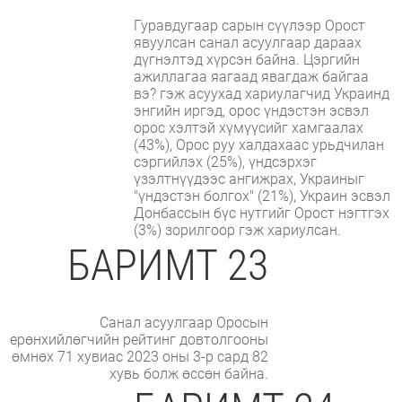
Гуравдугаар сарын сүүлээр Орост
явуулсан санал асуулгаар дараах
дүгнэлтэд хүрсэн байна. Цэргийн
ажиллагаа яагаад явагдаж байгаа
вэ? гэж асуухад хариулагчид Украинд
энгийн иргэд, орос үндэстэн эсвэл
орос хэлтэй хүмүүсийг хамгаалах
(43%), Орос руу халдахаас урьдчилан
сэргийлэх (25%), үндсэрхэг
үзэлтнүүдээс ангижрах, Украиныг
"үндэстэн болгох" (21%), Украин эсвэл
Донбассын бүс нутгийг Орост нэгтгэх
(3%) зорилгоор гэж хариулсан.
БАРИМТ 23
Санал асуулгаар Оросын
ерөнхийлөгчийн рейтинг довтолгооны
өмнөх 71 хувиас 2023 оны 3-р сард 82
хувь болж өссөн байна.