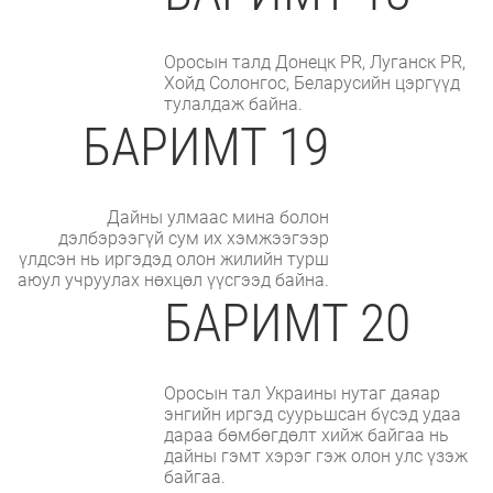
Оросын талд Донецк PR, Луганск PR,
Хойд Солонгос, Беларусийн цэргүүд
тулалдаж байна.
БАРИМТ 19
Дайны улмаас мина болон
дэлбэрээгүй сум их хэмжээгээр
үлдсэн нь иргэдэд олон жилийн турш
аюул учруулах нөхцөл үүсгээд байна.
БАРИМТ 20
Оросын тал Украины нутаг даяар
энгийн иргэд суурьшсан бүсэд удаа
дараа бөмбөгдөлт хийж байгаа нь
дайны гэмт хэрэг гэж олон улс үзэж
байгаа.