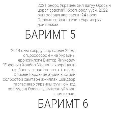
2021 оноос Украины хил дагуу Оросын
цэрэг зэвсгийн бөөгнөрөл үүсч, 2022
оны хоёрдугаар сарын 24-нөөс
Оросын зэвсэгт хүчин Украин руу
довтолжээ.
БАРИМТ 5
2014 оны хоёрдугаар сарын 22-нд
огцрохоосоо өмнө Украины
ерөнхийлөгч Виктор Янукович
"Европын Холбоо-Украины хоорондын
холбооны гэрээ"-нээс татгалзаж,
Оросын Евразийн эдийн засгийн
холбоотой хамтарч ажиллах шийдвэр
гаргаснаар Украины зүүн, өмнөд
хэсгүүдэд Оросыг дэмжсэн үймээн
гарч эхлэв.
БАРИМТ 6