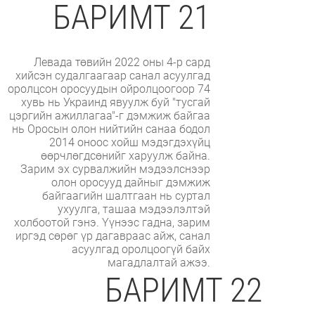
БАРИМТ 21
Левада төвийн 2022 оны 4-р сард
хийсэн судалгаагаар санал асуулгад
оролцсон оросуудын ойролцоогоор 74
хувь нь Украинд явуулж буй "тусгай
цэргийн ажиллагаа"-г дэмжиж байгаа
нь Оросын олон нийтийн санаа бодол
2014 оноос хойш мэдэгдэхүйц
өөрчлөгдсөнийг харуулж байна.
Зарим эх сурвалжийн мэдээлснээр
олон оросууд дайныг дэмжиж
байгаагийн шалтгаан нь суртал
ухуулга, ташаа мэдээлэлтэй
холбоотой гэнэ. Үүнээс гадна, зарим
иргэд сөрөг үр дагавраас айж, санал
асуулгад оролцоогүй байх
магадлалтай ажээ.
БАРИМТ 22