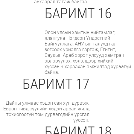
анхаарал татаж байгаа.
БАРИМТ 16
Олон улсын хамтын нийгэмлэг,
ялангуяа Нэгдсэн Үндэстний
Байгууллага, АНУ-ын талууд гал
зогсоох уриалга гаргаж, Егитит,
Саудын Араб зэрэг улсууд хамтран
эвлэрүүлэх, хэлэлцээр хийхийг
хүссэн ч хараахан амжилтад хүрээгүй
байна.
БАРИМТ 17
Дайны улмаас хэдэн сая хүн дүрвэж,
Европ тивд сүүлийн хэдэн арван жилд
тохиогоогүй том дүрвэгсдийн урсгал
үүссэн.
БАРИМТ 18