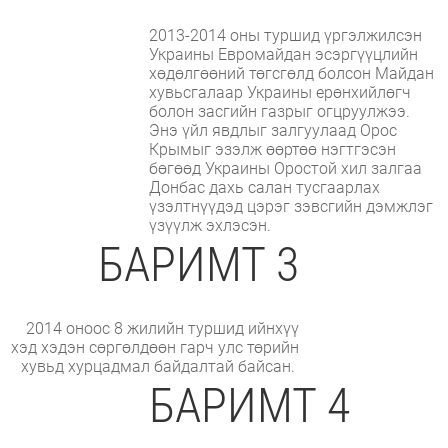
2013-2014 оны туршид үргэлжилсэн
Украины Евромайдан эсэргүүцлийн
хөдөлгөөний төгсгөлд болсон Майдан
хувьсгалаар Украины ерөнхийлөгч
болон засгийн газрыг огцруулжээ.
Энэ үйл явдлыг залгуулаад Орос
Крымыг эзэлж өөртөө нэгтгэсэн
бөгөөд Украины Оростой хил залгаа
Донбас дахь салан тусгаарлах
үзэлтнүүдэд цэрэг зэвсгийн дэмжлэг
үзүүлж эхлэсэн.
БАРИМТ 3
2014 оноос 8 жилийн туршид ийнхүү
хэд хэдэн сөргөлдөөн гарч улс төрийн
хувьд хурцадмал байдалтай байсан.
БАРИМТ 4