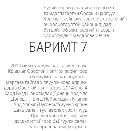
Үүний зэрэгцээ аливаа цэргийн
тэмдэглэгээгүй Оросын цэргүүд
Крымын хойг руу нэвтэрч, стратегийн
ач холбогдолтой байршил, дэд
бүтцийн объект, засгийн газрын
барилгуудыг мэдэлдээ авчээ.
БАРИМТ 7
2014 оны гуравдугаар сарын 16-нд
Крымыг Оростой нэгтгэх зорилгоор
тус мужид санал асуулгыг
маргаантайгаар явуулж хоёр өдрийн
дараа Оростой нэгтгэжээ. 2014 оны 4
сард Бүгд Найрамдах Донецк Ард Улс
(Донецкт), Бүгд Найрамдах Луганск
Ард Улсыг (Луганскт) зүүн Украин
дахь салан тусгаарлах үзэлтнүүд
Оросын улс төрч, цэргийн
дэмжлэгтэйгээр байгуулж салан
тусгаарласнаа мэдэгджээ.