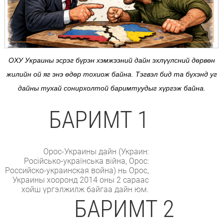
ОХУ Украины эсрэг бүрэн хэмжээний дайн эхлүүлсний дөрвөн
жилийн ой яг энэ өдөр тохиож байна. Тэгвэл бид та бүхэнд уг
дайны тухай сонирхолтой баримтуудыг хүргэж байна.
БАРИМТ 1
Орос-Украины дайн (Украин:
Російсько-українська війна, Орос:
Российско-украинская война) нь Орос,
Украины хооронд 2014 оны 2 сараас
хойш үргэлжилж байгаа дайн юм.
БАРИМТ 2