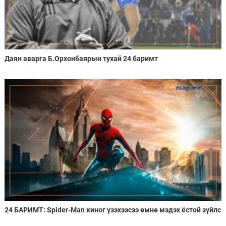
Даян аварга Б.Орхонбаярын тухай 24 баримт
24 БАРИМТ: Spider-Man киног үзэхээсээ өмнө мэдэх ёстой зүйлс