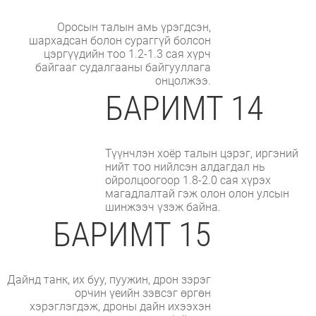
Оросын талын амь үрэгдсэн,
шархадсан болон сураггүй болсон
цэргүүдийн тоо 1.2-1.3 сая хүрч
байгааг судалгааны байгууллага
онцолжээ.
БАРИМТ 14
Түүнчлэн хоёр талын цэрэг, иргэний
нийт тоо нийлсэн алдагдал нь
ойролцоогоор 1.8-2.0 сая хүрэх
магадлалтай гэж олон олон улсын
шинжээч үзэж байна.
БАРИМТ 15
Дайнд танк, их буу, пуужин, дрон зэрэг
орчин үеийн зэвсэг өргөн
хэрэглэгдэж, дроны дайн ихээхэн