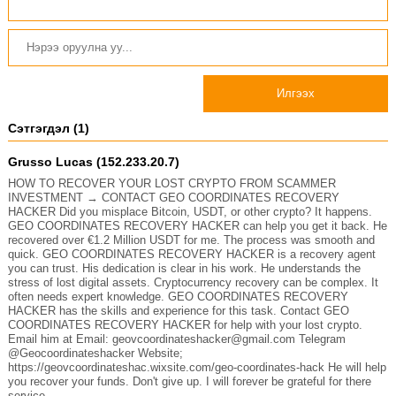
Илгээх
Сэтгэгдэл (1)
Grusso Lucas (152.233.20.7)
HOW TO RECOVER YOUR LOST CRYPTO FROM SCAMMER
INVESTMENT → CONTACT GEO COORDINATES RECOVERY
HACKER Did you misplace Bitcoin, USDT, or other crypto? It happens.
GEO COORDINATES RECOVERY HACKER can help you get it back. He
recovered over €1.2 Million USDT for me. The process was smooth and
quick. GEO COORDINATES RECOVERY HACKER is a recovery agent
you can trust. His dedication is clear in his work. He understands the
stress of lost digital assets. Cryptocurrency recovery can be complex. It
often needs expert knowledge. GEO COORDINATES RECOVERY
HACKER has the skills and experience for this task. Contact GEO
COORDINATES RECOVERY HACKER for help with your lost crypto.
Email him at Email: geovcoordinateshacker@gmail.com Telegram
@Geocoordinateshacker Website;
https://geovcoordinateshac.wixsite.com/geo-coordinates-hack He will help
you recover your funds. Don't give up. I will forever be grateful for there
service