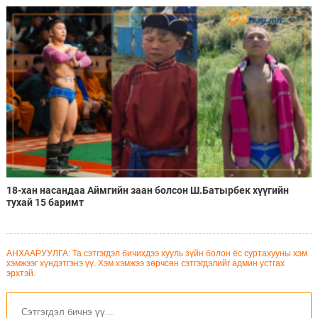
18-хан насандаа Аймгийн заан болсон Ш.Батырбек хүүгийн
тухай 15 баримт
АНХААРУУЛГА: Та сэтгэгдэл бичихдээ хууль зүйн болон ёс суртахууны хэм
хэмжээг хүндэтгэнэ үү. Хэм хэмжээ зөрчсөн сэтгэгдэлийг админ устгах
эрхтэй.