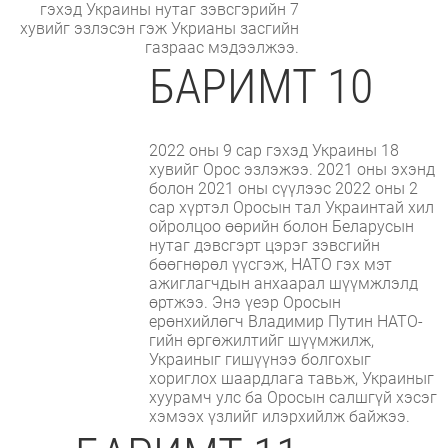
гэхэд Украины нутаг зэвсгэрийн 7
хувийг эзлэсэн гэж Укрианы засгийн
газраас мэдээлжээ.
БАРИМТ 10
2022 оны 9 сар гэхэд Украины 18
хувийг Орос эзлэжээ. 2021 оны эхэнд
болон 2021 оны сүүлээс 2022 оны 2
сар хүртэл Оросын тал Украинтай хил
ойролцоо өөрийн болон Беларусын
нутаг дэвсгэрт цэрэг зэвсгийн
бөөгнөрөл үүсгэж, НАТО гэх мэт
ажиглагчдын анхаарал шүүмжлэлд
өртжээ. Энэ үеэр Оросын
ерөнхийлөгч Владимир Путин НАТО-
гийн өргөжилтийг шүүмжилж,
Украиныг гишүүнээ болгохыг
хориглох шаардлага тавьж, Украиныг
хуурамч улс ба Оросын салшгүй хэсэг
хэмээх үзлийг илэрхийлж байжээ.