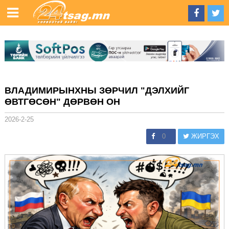
ВЛАДИМИРЫНХНЫ ЗӨРЧИЛ "ДЭЛХИЙГ
ӨВТГӨСӨН" ДӨРВӨН ОН
2026-2-25
0
ЖИРГЭХ