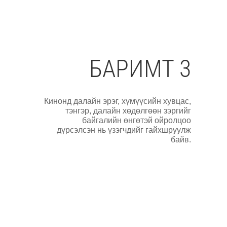
БАРИМТ 3
Кинонд далайн эрэг, хүмүүсийн хувцас,
тэнгэр, далайн хөдөлгөөн зэргийг
байгалийн өнгөтэй ойролцоо
дүрсэлсэн нь үзэгчдийг гайхшруулж
байв.