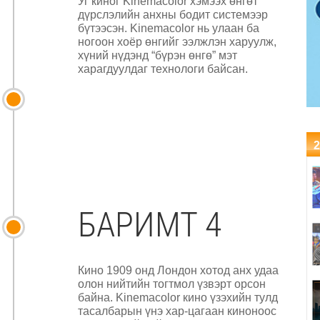
Уг киног Kinemacolor хэмээх өнгөт
дүрслэлийн анхны бодит системээр
бүтээсэн. Kinemacolor нь улаан ба
ногоон хоёр өнгийг ээлжлэн харуулж,
хүний нүдэнд “бүрэн өнгө” мэт
харагдуулдаг технологи байсан.
2
БАРИМТ 4
Кино 1909 онд Лондон хотод анх удаа
олон нийтийн тогтмол үзвэрт орсон
байна. Kinemacolor кино үзэхийн тулд
тасалбарын үнэ хар-цагаан киноноос