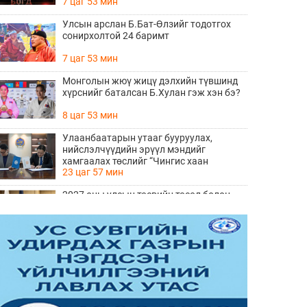
7 цаг 53 мин
Улсын арслан Б.Бат-Өлзийг тодотгох
сонирхолтой 24 баримт
7 цаг 53 мин
Монголын жюү жицү дэлхийн түвшинд
хүрснийг баталсан Б.Хулан гэж хэн бэ?
8 цаг 53 мин
Улаанбаатарын утааг бууруулах,
нийслэлчүүдийн эрүүл мэндийг
хамгаалах төслийг “Чингис хаан
23 цаг 57 мин
баялгийн сан нэгдэл” ХХК-тай хамтран
хэрэгжүүлнэ
2027 оны улсын төсвийн төсөл болон
2026 оны төсвийн тодотголын төслийн
олон нийтийн хэлэлцүүлэг боллоо
Өчигдөр 17 цаг 38 мин
Нийгмийн даатгалын сангийн хөрөнгө
7.6 тэрбум төгрөгөөр арвижлаа
Өчигдөр 17 цаг 18 мин