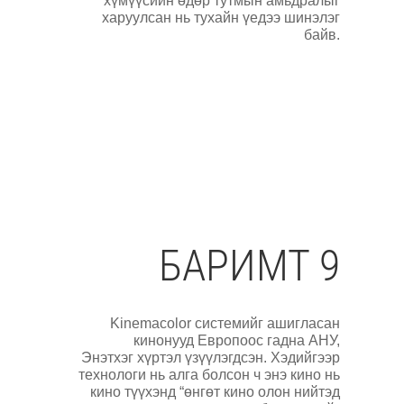
хүмүүсийн өдөр тутмын амьдралыг
харуулсан нь тухайн үедээ шинэлэг
байв.
БАРИМТ 9
Kinemacolor системийг ашигласан
кинонууд Европоос гадна АНУ,
Энэтхэг хүртэл үзүүлэгдсэн. Хэдийгээр
технологи нь алга болсон ч энэ кино нь
кино түүхэнд “өнгөт кино олон нийтэд