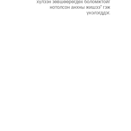
хүлээн зөвшөөрөгдөх боломжтойг
нотолсон анхны жишээ” гэж
үнэлэгддэг.