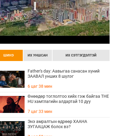
ШИНЭ
ИХ УНШСАН
ИХ СЭТГЭГДЭЛТЭЙ
Father's day: Аавыгаа санасан хүний
ЗААВАЛ унших 8 шүлэг
6 цаг 38 мин
Өнөөдөр тоглолтоо хийх гэж байгаа THE
HU хамтлагийн алдартай 10 дуу
7 цаг 33 мин
Энэ амралтын өдрөөр ХААНА
ЗУГААЦАЖ болох вэ?