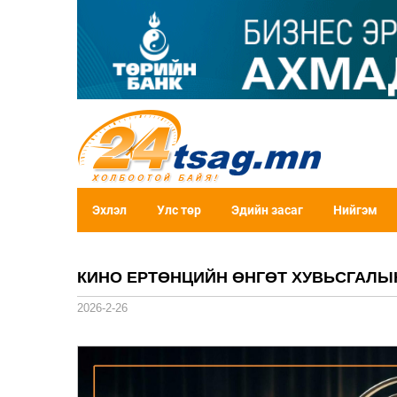
Эхлэл
Улс төр
Эдийн засаг
Нийгэм
КИНО ЕРТӨНЦИЙН ӨНГӨТ ХУВЬСГАЛЫН 
2026-2-26