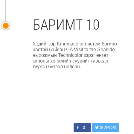
БАРИМТ 10
Хэдийгээр Kinemacolor систем богино
настай байсан ч A Visit to the Seaside
нь хожмын Technicolor зэрэг өнгөт
киноны хөгжлийн суурийг тавьсан
түүхэн бүтээл болсон.
0
ЖИРГЭХ