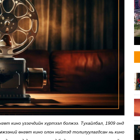
нгөт кино үзэгчдийн хүртээл болжээ. Тухайлбал, 1909 онд
эмжээний өнгөт кино олон нийтэд толилуулагдсан нь кино