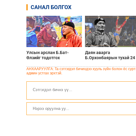
САНАЛ БОЛГОХ
Улсын арслан Б.Бат-
Даян аварга
Өлзийг тодотгох
Б.Орхонбаярын тухай 24
сонирхолтой 24 баримт
баримт
АНХААРУУЛГА: Та сэтгэгдэл бичихдээ хууль зүйн болон ёс сурта
админ устгах эрхтэй.