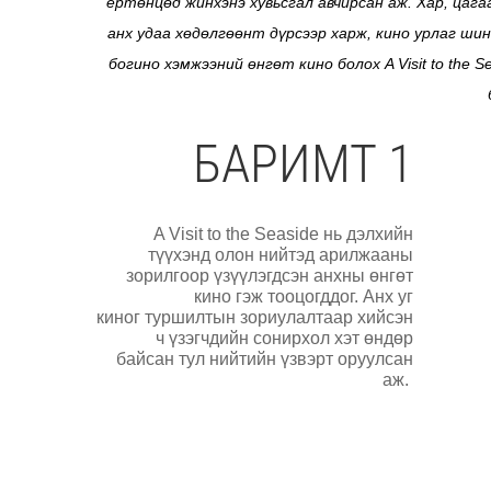
ертөнцөд жинхэнэ хувьсгал авчирсан аж. Хар, цаг
анх удаа хөдөлгөөнт дүрсээр харж, кино урлаг ш
богино хэмжээний өнгөт кино болох A Visit to th
БАРИМТ 1
A Visit to the Seaside нь дэлхийн
түүхэнд олон нийтэд арилжааны
зорилгоор үзүүлэгдсэн анхны өнгөт
кино гэж тооцогддог. Анх уг
киног туршилтын зориулалтаар хийсэн
ч үзэгчдийн сонирхол хэт өндөр
байсан тул нийтийн үзвэрт оруулсан
аж.