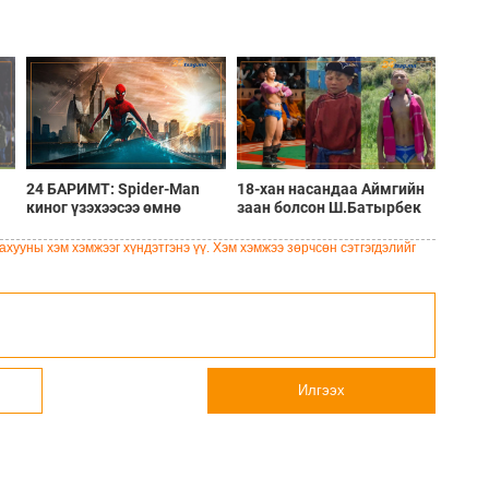
24 БАРИМТ: Spider-Man
18-хан насандаа Аймгийн
киног үзэхээсээ өмнө
заан болсон Ш.Батырбек
мэдэх ёстой зүйлс
хүүгийн тухай 15 баримт
хууны хэм хэмжээг хүндэтгэнэ үү. Хэм хэмжээ зөрчсөн сэтгэгдэлийг
Илгээх