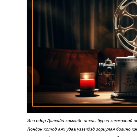
Энэ өдөр Дэлхийн хамгийн анхны бүрэн хэмжээний ө
Лондон хотод анх удаа үзэгчдэд зориулан богино х