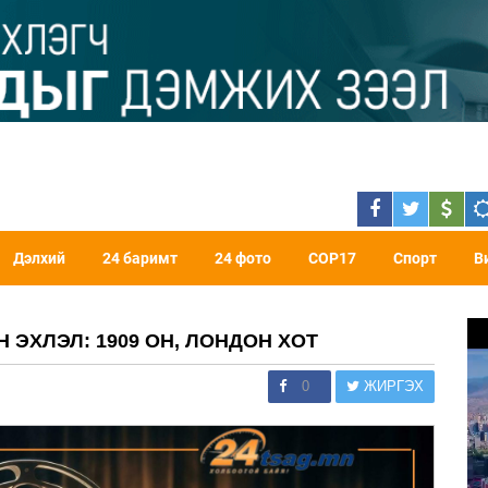
Дэлхий
24 баримт
24 фото
COP17
Спорт
В
ЭХЛЭЛ: 1909 ОН, ЛОНДОН ХОТ
0
ЖИРГЭХ