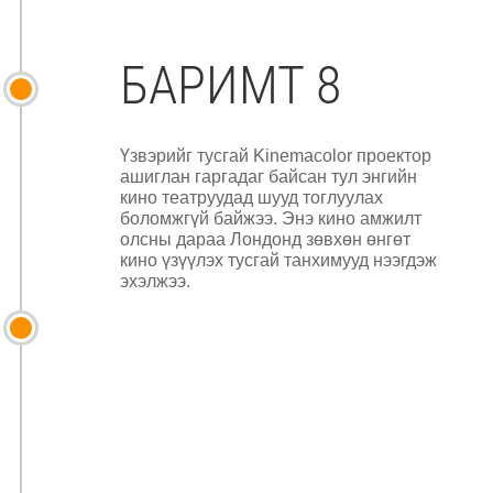
БАРИМТ 8
Үзвэрийг тусгай Kinemacolor проектор
ашиглан гаргадаг байсан тул энгийн
кино театруудад шууд тоглуулах
боломжгүй байжээ. Энэ кино амжилт
олсны дараа Лондонд зөвхөн өнгөт
кино үзүүлэх тусгай танхимууд нээгдэж
эхэлжээ.