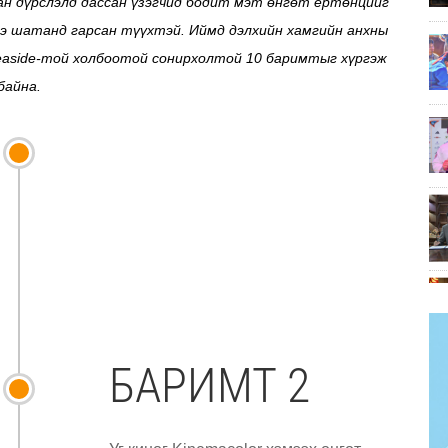
аан дүрслэлд дассан үзэгчид бодит мэт өнгөт ертөнцийг
инэ шатанд гарсан түүхтэй. Иймд дэлхийн хамгийн анхны
e Seaside-той холбоотой сонирхолтой 10 баримтыг хүргэж
байна.
БАРИМТ 2