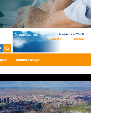
Улаанбаатар
Өнөөдөр / 2026.08.08
Өдөртөө
Шөнөдөө
идео
Сошиал мэдээ