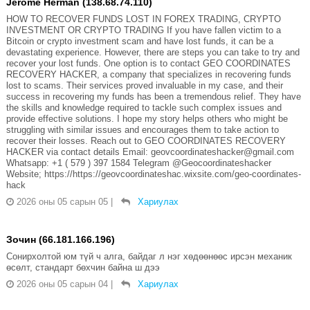
Jerome Herman (138.68.74.110)
HOW TO RECOVER FUNDS LOST IN FOREX TRADING, CRYPTO
INVESTMENT OR CRYPTO TRADING If you have fallen victim to a
Bitcoin or crypto investment scam and have lost funds, it can be a
devastating experience. However, there are steps you can take to try and
recover your lost funds. One option is to contact GEO COORDINATES
RECOVERY HACKER, a company that specializes in recovering funds
lost to scams. Their services proved invaluable in my case, and their
success in recovering my funds has been a tremendous relief. They have
the skills and knowledge required to tackle such complex issues and
provide effective solutions. I hope my story helps others who might be
struggling with similar issues and encourages them to take action to
recover their losses. Reach out to GEO COORDINATES RECOVERY
HACKER via contact details Email: geovcoordinateshacker@gmail.com
Whatsapp: +1 ( 579 ) 397 1584 Telegram @Geocoordinateshacker
Website; https://https://geovcoordinateshac.wixsite.com/geo-coordinates-
hack
2026 оны 05 сарын 05
|
Хариулах
Зочин (66.181.166.196)
Сонирхолтой юм түй ч алга, байдаг л нэг хөдөөнөөс ирсэн механик
өсөлт, стандарт бөхчин байна ш дээ
2026 оны 05 сарын 04
|
Хариулах