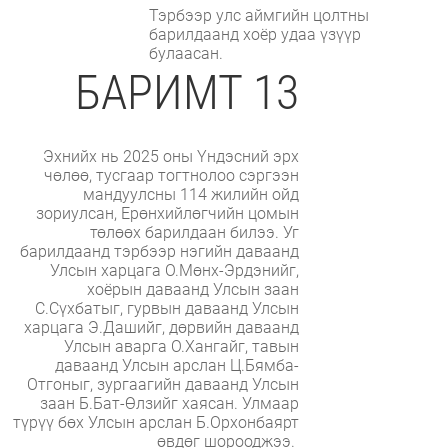
Тэрбээр улс аймгийн цолтны
барилдаанд хоёр удаа үзүүр
булаасан.
БАРИМТ 13
Эхнийх нь 2025 оны Үндэсний эрх
чөлөө, тусгаар тогтнолоо сэргээн
мандуулсны 114 жилийн ойд
зориулсан, Ерөнхийлөгчийн цомын
төлөөх барилдаан билээ. Уг
барилдаанд тэрбээр нэгийн даваанд
Улсын харцага О.Мөнх-Эрдэнийг,
хоёрын даваанд Улсын заан
С.Сүхбатыг, гурвын даваанд Улсын
харцага Э.Дашийг, дөрвийн даваанд
Улсын аварга О.Хангайг, тавын
даваанд Улсын арслан Ц.Бямба-
Отгоныг, зургаагийн даваанд Улсын
заан Б.Бат-Өлзийг хаясан. Улмаар
түрүү бөх Улсын арслан Б.Орхонбаярт
өвдөг шорооджээ.