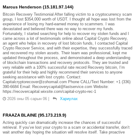
Marcus Henderson (15.181.97.144)
Bitcoin Recovery Testimonial After falling victim to a cryptocurrency scam
group, I lost $354,000 worth of USDT. I thought all hope was lost from the
experience of losing my hard-earned money to scammers. I was
devastated and believed there was no way to recover my funds.
Fortunately, I started searching for help to recover my stolen funds and I
came across a lot of testimonials online about Capital Crypto Recovery,
an agent who helps in recovery of lost bitcoin funds, I contacted Capital
Crypto Recover Service, and with their expertise, they successfully traced
and recovered my stolen assets. Their team was professional, kept me
updated throughout the process, and demonstrated a deep understanding
of blockchain transactions and recovery protocols. They are trusted and
very reliable with a 100% successful rate record Recovery bitcoin, I’m
grateful for their help and highly recommend their services to anyone
seeking assistance with lost crypto. Contact:
Capitalcryptorecover@zohomail.com Phone CALL/Text Number: +1 (336)
390-6684 Email: Recoverycapital@fastservice.com Website:
https://recovercapital.wixsite.com/capital-crypto-rec-1
2026 оны 05 сарын 06
|
Хариулах
FRAAZA BLAINE (95.173.219.9)
Acting quickly can dramatically increase the chances of successful
retrieval. If you’ve lost your crypto to a scam or accidental transfer, don’t
wait another day hoping the situation will resolve itself. Take proactive