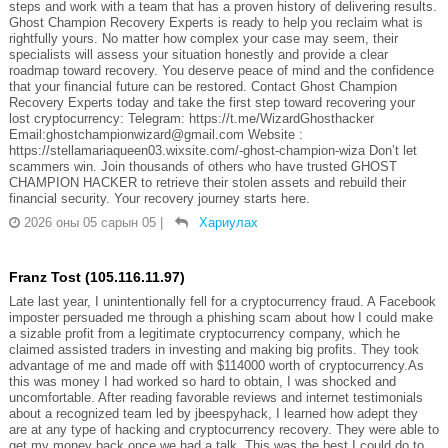
steps and work with a team that has a proven history of delivering results.
Ghost Champion Recovery Experts is ready to help you reclaim what is
rightfully yours. No matter how complex your case may seem, their
specialists will assess your situation honestly and provide a clear
roadmap toward recovery. You deserve peace of mind and the confidence
that your financial future can be restored. Contact Ghost Champion
Recovery Experts today and take the first step toward recovering your
lost cryptocurrency: Telegram: https://t.me/WizardGhosthacker
Email:ghostchampionwizard@gmail.com Website :
https://stellamariaqueen03.wixsite.com/-ghost-champion-wiza Don’t let
scammers win. Join thousands of others who have trusted GHOST
CHAMPION HACKER to retrieve their stolen assets and rebuild their
financial security. Your recovery journey starts here.
2026 оны 05 сарын 05
|
Хариулах
Franz Tost (105.116.11.97)
Late last year, I unintentionally fell for a cryptocurrency fraud. A Facebook
imposter persuaded me through a phishing scam about how I could make
a sizable profit from a legitimate cryptocurrency company, which he
claimed assisted traders in investing and making big profits. They took
advantage of me and made off with $114000 worth of cryptocurrency.As
this was money I had worked so hard to obtain, I was shocked and
uncomfortable. After reading favorable reviews and internet testimonials
about a recognized team led by jbeespyhack, I learned how adept they
are at any type of hacking and cryptocurrency recovery. They were able to
get my money back once we had a talk. This was the best I could do to