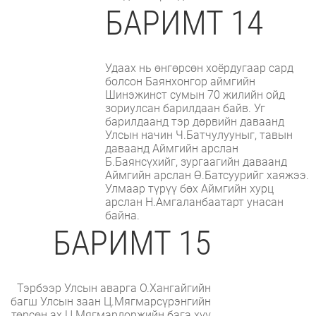
БАРИМТ 14
Удаах нь өнгөрсөн хоёрдугаар сард
болсон Баянхонгор аймгийн
Шинэжинст сумын 70 жилийн ойд
зориулсан барилдаан байв. Уг
барилдаанд тэр дөрвийн даваанд
Улсын начин Ч.Батчулууныг, тавын
даваанд Аймгийн арслан
Б.Баянсүхийг, зургаагийн даваанд
Аймгийн арслан Ө.Батсуурийг хаяжээ.
Улмаар түрүү бөх Аймгийн хурц
арслан Н.Амгаланбаатарт унасан
байна.
БАРИМТ 15
Тэрбээр Улсын аварга О.Хангайгийн
багш Улсын заан Ц.Мягмарсүрэнгийн
төрсөн ах Ц.Мягмардоржийн бага хүү