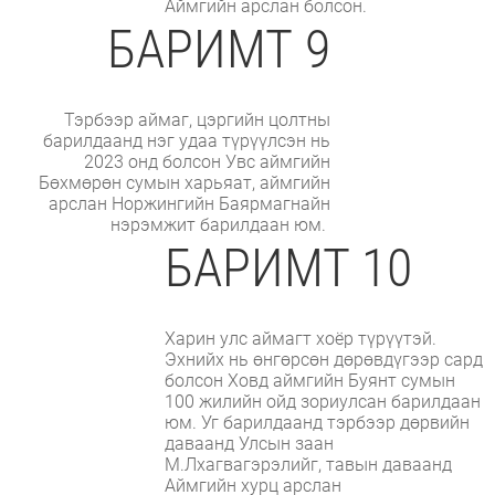
Аймгийн арслан болсон.
БАРИМТ 9
Тэрбээр аймаг, цэргийн цолтны
барилдаанд нэг удаа түрүүлсэн нь
2023 онд болсон Увс аймгийн
Бөхмөрөн сумын харьяат, аймгийн
арслан Норжингийн Баярмагнайн
нэрэмжит барилдаан юм.
БАРИМТ 10
Харин улс аймагт хоёр түрүүтэй.
Эхнийх нь өнгөрсөн дөрөвдүгээр сард
болсон Ховд аймгийн Буянт сумын
100 жилийн ойд зориулсан барилдаан
юм. Уг барилдаанд тэрбээр дөрвийн
даваанд Улсын заан
М.Лхагвагэрэлийг, тавын даваанд
Аймгийн хурц арслан