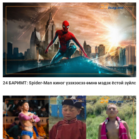
24 БАРИМТ: Spider-Man киног үзэхээсээ өмнө мэдэх ёстой зүйлс