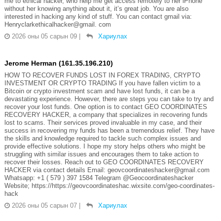
me to ethical hacker, who help me get access remotely to her iPhone
without her knowing anything about it, it’s great job. You are also
interested in hacking any kind of stuff. You can contact gmail via:
Henryclarkethicalhacker@gmail. com
2026 оны 05 сарын 09
|
Хариулах
Jerome Herman (161.35.196.210)
HOW TO RECOVER FUNDS LOST IN FOREX TRADING, CRYPTO
INVESTMENT OR CRYPTO TRADING If you have fallen victim to a
Bitcoin or crypto investment scam and have lost funds, it can be a
devastating experience. However, there are steps you can take to try and
recover your lost funds. One option is to contact GEO COORDINATES
RECOVERY HACKER, a company that specializes in recovering funds
lost to scams. Their services proved invaluable in my case, and their
success in recovering my funds has been a tremendous relief. They have
the skills and knowledge required to tackle such complex issues and
provide effective solutions. I hope my story helps others who might be
struggling with similar issues and encourages them to take action to
recover their losses. Reach out to GEO COORDINATES RECOVERY
HACKER via contact details Email: geovcoordinateshacker@gmail.com
Whatsapp: +1 ( 579 ) 397 1584 Telegram @Geocoordinateshacker
Website; https://https://geovcoordinateshac.wixsite.com/geo-coordinates-
hack
2026 оны 05 сарын 07
|
Хариулах