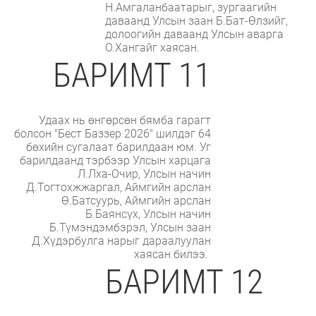
Н.Амгаланбаатарыг, зургаагийн
даваанд Улсын заан Б.Бат-Өлзийг,
долоогийн даваанд Улсын аварга
О.Хангайг хаясан.
БАРИМТ 11
Удаах нь өнгөрсөн бямба гарагт
болсон "Бест Баззер 2026" шилдэг 64
бөхийн сугалаат барилдаан юм. Уг
барилдаанд тэрбээр Улсын харцага
Л.Лха-Очир, Улсын начин
Д.Тогтохжжаргал, Аймгийн арслан
Ө.Батсуурь, Аймгийн арслан
Б.Баянсүх, Улсын начин
Б.Түмэндэмбэрэл, Улсын заан
Д.Хүдэрбулга нарыг дараалуулан
хаясан билээ.
БАРИМТ 12