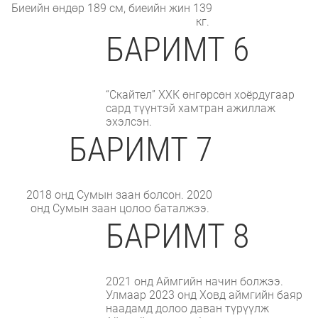
Биеийн өндөр 189 см, биеийн жин 139
кг.
БАРИМТ 6
“Скайтел” ХХК өнгөрсөн хоёрдугаар
сард түүнтэй хамтран ажиллаж
эхэлсэн.
БАРИМТ 7
2018 онд Сумын заан болсон. 2020
онд Сумын заан цолоо баталжээ.
БАРИМТ 8
2021 онд Аймгийн начин болжээ.
Улмаар 2023 онд Ховд аймгийн баяр
наадамд долоо даван түрүүлж