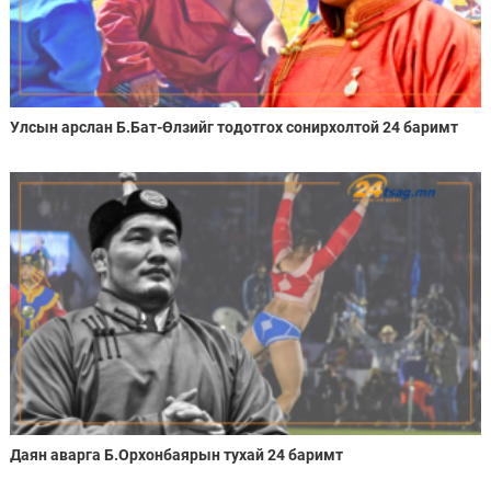
Улсын арслан Б.Бат-Өлзийг тодотгох сонирхолтой 24 баримт
Даян аварга Б.Орхонбаярын тухай 24 баримт