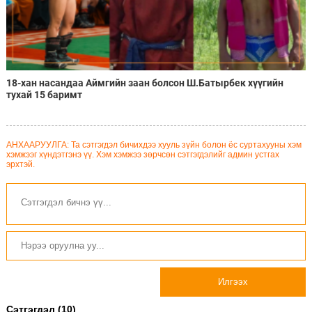
18-хан насандаа Аймгийн заан болсон Ш.Батырбек хүүгийн
тухай 15 баримт
АНХААРУУЛГА: Та сэтгэгдэл бичихдээ хууль зүйн болон ёс суртахууны хэм
хэмжээг хүндэтгэнэ үү. Хэм хэмжээ зөрчсөн сэтгэгдэлийг админ устгах
эрхтэй.
Илгээх
Сэтгэгдэл (10)