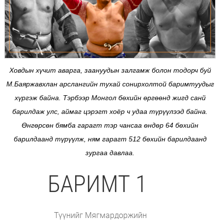
Ховдын хүчит аварга, заануудын залгамж болон тодорч буй
М.Баяржавхлан арслангийн тухай сонирхолтой баримтуудыг
хүргэж байна. Тэрбээр Монгол бөхийн өргөөнд жигд санй
барилдаж улс, аймаг цэрэгт хоёр ч удаа түрүүлээд байна.
Өнгөрсөн бямба гарагт тэр чансаа өндөр 64 бөхийн
барилдаанд түрүүлж, ням гарагт 512 бөхийн барилдаанд
зургаа давлаа.
БАРИМТ 1
Түүнийг Мягмардоржийн