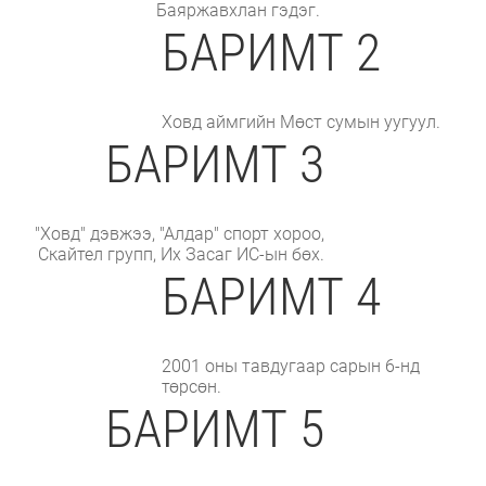
Баяржавхлан гэдэг.
БАРИМТ 2
Ховд аймгийн Мөст сумын уугуул.
БАРИМТ 3
"Ховд" дэвжээ, "Алдар" спорт хороо,
Скайтел групп, Их Засаг ИС-ын бөх.
БАРИМТ 4
2001 оны тавдугаар сарын 6-нд
төрсөн.
БАРИМТ 5