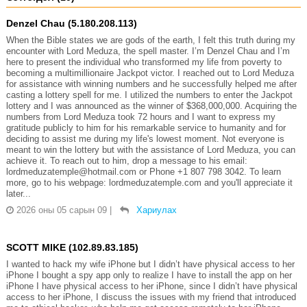
Denzel Chau (5.180.208.113)
When the Bible states we are gods of the earth, I felt this truth during my
encounter with Lord Meduza, the spell master. I’m Denzel Chau and I’m
here to present the individual who transformed my life from poverty to
becoming a multimillionaire Jackpot victor. I reached out to Lord Meduza
for assistance with winning numbers and he successfully helped me after
casting a lottery spell for me. I utilized the numbers to enter the Jackpot
lottery and I was announced as the winner of $368,000,000. Acquiring the
numbers from Lord Meduza took 72 hours and I want to express my
gratitude publicly to him for his remarkable service to humanity and for
deciding to assist me during my life's lowest moment. Not everyone is
meant to win the lottery but with the assistance of Lord Meduza, you can
achieve it. To reach out to him, drop a message to his email:
lordmeduzatemple@hotmail.com or Phone +1 807 798 3042. To learn
more, go to his webpage: lordmeduzatemple.com and you'll appreciate it
later...
2026 оны 05 сарын 09
|
Хариулах
SCOTT MIKE (102.89.83.185)
I wanted to hack my wife iPhone but I didn’t have physical access to her
iPhone I bought a spy app only to realize I have to install the app on her
iPhone I have physical access to her iPhone, since I didn’t have physical
access to her iPhone, I discuss the issues with my friend that introduced