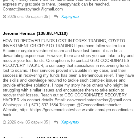
express my gratitude to them. jbeespyhack can be reached.
Contact;jbeespyhack@gmail.com
2026 оны 05 сарын 05
|
Хариулах
Jerome Herman (138.68.74.110)
HOW TO RECOVER FUNDS LOST IN FOREX TRADING, CRYPTO
INVESTMENT OR CRYPTO TRADING If you have fallen victim to a
Bitcoin or crypto investment scam and have lost funds, it can be a
devastating experience. However, there are steps you can take to try and
recover your lost funds. One option is to contact GEO COORDINATES
RECOVERY HACKER, a company that specializes in recovering funds
lost to scams. Their services proved invaluable in my case, and their
success in recovering my funds has been a tremendous relief. They have
the skills and knowledge required to tackle such complex issues and
provide effective solutions. I hope my story helps others who might be
struggling with similar issues and encourages them to take action to
recover their losses. Reach out to GEO COORDINATES RECOVERY
HACKER via contact details Email: geovcoordinateshacker@gmail.com
Whatsapp: +1 ( 579 ) 397 1584 Telegram @Geocoordinateshacker
Website; https://https://geovcoordinateshac.wixsite.com/geo-coordinates-
hack
2026 оны 05 сарын 05
|
Хариулах