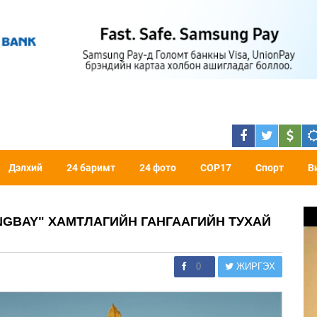
Дэлхий
24 баримт
24 фото
COP17
Спорт
В
NGBAY" ХАМТЛАГИЙН ГАНГААГИЙН ТУХАЙ
0
ЖИРГЭХ