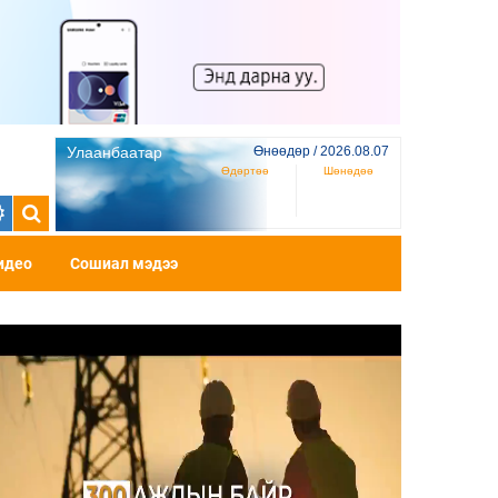
Улаанбаатар
Өнөөдөр / 2026.08.07
Өдөртөө
Шөнөдөө
идео
Сошиал мэдээ