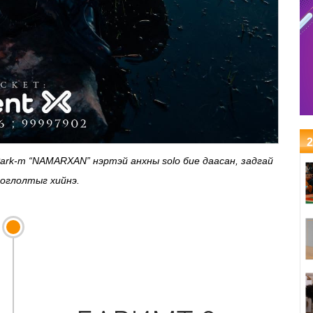
2
 Park-т “NAMARXAN” нэртэй анхны solo бие даасан, задгай
оглолтыг хийнэ.