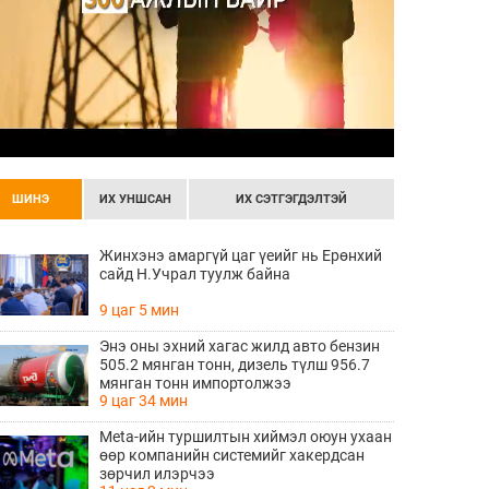
ШИНЭ
ИХ УНШСАН
ИХ СЭТГЭГДЭЛТЭЙ
Жинхэнэ амаргүй цаг үеийг нь Ерөнхий
сайд Н.Учрал туулж байна
9 цаг 5 мин
Энэ оны эхний хагас жилд авто бензин
505.2 мянган тонн, дизель түлш 956.7
мянган тонн импортолжээ
9 цаг 34 мин
Meta-ийн туршилтын хиймэл оюун ухаан
өөр компанийн системийг хакердсан
зөрчил илэрчээ