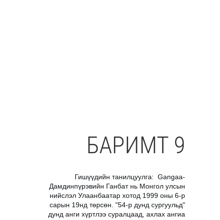
БАРИМТ 9
Гишүүдийн танилцуулга: Gangaa-
Дамдинпүрэвийн Ганбат нь Монгол улсын
нийслэл Улаанбаатар хотод 1999 оны 6-р
сарын 19нд төрсөн. "54-р дунд сургуульд"
дунд анги хүртлээ суралцаад, ахлах ангиа