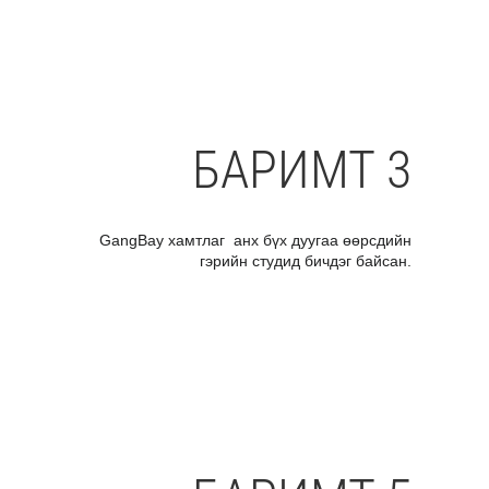
БАРИМТ 3
GangBay хамтлаг анх бүх дуугаа өөрсдийн
гэрийн студид бичдэг байсан.