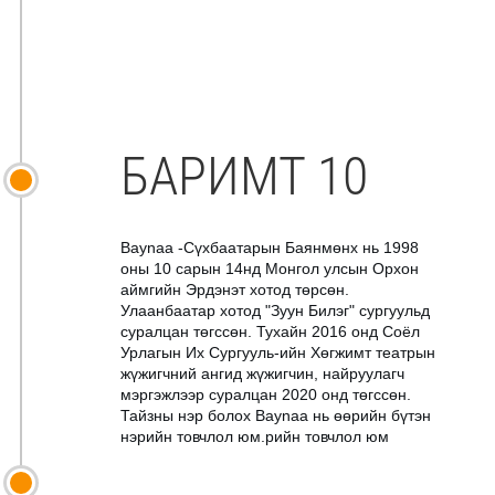
БАРИМТ 10
Baynaa -Сүхбаатарын Баянмөнх нь 1998
оны 10 сарын 14нд Монгол улсын Орхон
аймгийн Эрдэнэт хотод төрсөн.
Улаанбаатар хотод "Зуун Билэг" сургуульд
суралцан төгссөн. Тухайн 2016 онд Соёл
Урлагын Их Сургууль-ийн Хөгжимт театрын
жүжигчний ангид жүжигчин, найруулагч
мэргэжлээр суралцан 2020 онд төгссөн.
Тайзны нэр болох Baynaa нь өөрийн бүтэн
нэрийн товчлол юм.рийн товчлол юм