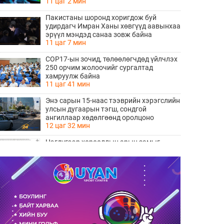
11 цаг 2 мин
Пакистаны шоронд хоригдож буй
удирдагч Имран Ханы хөвгүүд аавынхаа
эрүүл мэндэд санаа зовж байна
11 цаг 7 мин
COP17-ын зочид, төлөөлөгчдөд үйлчлэх
250 орчим жолоочийг сургалтад
хамруулж байна
11 цаг 41 мин
Энэ сарын 15-наас тээврийн хэрэгслийн
улсын дугаарын тэгш, сондгой
ангиллаар хөдөлгөөнд оролцоно
12 цаг 32 мин
Нэгдүгээр хорооллын арын замыг
наймдугаар сарын 6-ны 23:00 цагаас түр
хааж, борооны ус зайлуулах шугамын
12 цаг 34 мин
хөндлөн сэтэлгээ хийнэ
“Туул усан цогцолбор” төслийн
нэгдүгээр шатны ТЭЗҮ-ийг
боловсруулах ажил 90 хувийн
12 цаг 35 мин
гүйцэтгэлтэй байна