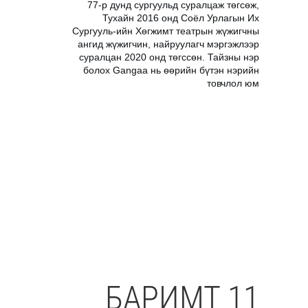
77-р дунд сургуульд суралцаж төгсөж,
Тухайн 2016 онд Соёл Урлагын Их
Сургууль-ийн Хөгжимт театрын жүжигчны
ангид жүжигчин, найруулагч мэргэжлээр
суралцан 2020 онд төгссөн. Тайзны нэр
болох Gangaa нь өөрийн бүтэн нэрийн
товчлол юм
БАРИМТ 11