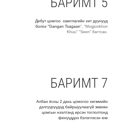
БАРИМТ 5
Дебут цомгоо хамтлагийн хит дуунууд
болох "Gangan Tsagaan
", "Mogjookhon
Khuu" "Seen" багтсан.
БАРИМТ 7
Албан ёсны 2 дахь цомогоо хөгжмийн
дэлгүүрүүдэд байршуулаагүй зөвхөн
цомгын нээлтэнд ирсэн тоглолтонд
фенүүддээ бэлэглэсэн юм