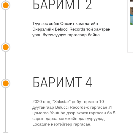
БАРИМТ 2
Түүнээс хойш Опозит хамтлагийн
Энэрэлийн Belucci Records той хамтран
уран бүтээлүүдээ гаргасаар байна
БАРИМТ 4
2020 онд, "Xalxstar" дебут цомгоо 10
дуутайгаар Belucci Records-с гаргасан Уг
цомогоо Youtube дээр эхэлж гаргасан ба 5
сарын дараа хөгжмийн дэлгүүрүүдэд
Locatune нэртэйгээр гаргасан.