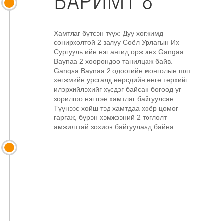
БАРИМТ 8
Хамтлаг бүтсэн түүх: Дуу хөгжимд
сонирхолтой 2 залуу Соёл Урлагын Их
Сургууль ийн нэг ангид орж анх Gangaa
Baynaa 2 хоорондоо танилцаж байв.
Gangaa Baynaa 2 одоогийн монголын поп
хөгжмийн урсгалд өөрсдийн өнгө төрхийг
илэрхийлэхийг хүсдэг байсан бөгөөд уг
зорилгоо нэгтгэн хамтлаг байгуулсан.
Түүнээс хойш тэд хамтдаа хоёр цомог
гаргаж, бүрэн хэмжээний 2 тоглолт
амжилттай зохион байгуулаад байна.