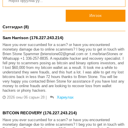
Илгээх
Сэтгэгдэл (8)
Sam Harrison (176.227.243.214)
Have you ever succumbed for a scam? or have you encountered
monetary damage due to online scammers? I beg you to get in touch with
Brien Stone Spammer (brienstone02@gmail.com or :t.me/brianStones or
Whatsapp +1 336-257-8835. A reputable hacker and recovery specialist. I
fell prey to scammers posing as bitcoin and binary options investors, and
I lost $60,000 from my bitcoin wallet as a result. It took me a while to
understand they were frauds, and this hurt a lot. I was able to get my lost
bitcoins back in less than 72 hours thanks to Brien Stone. You will be
very happy you contacted Brien Stone for assistance if you have lost any
money to online frauds and are looking to recover loss from wallet
hackers or phony hackers.
2026 оны 06 сарын 28
|
Хариулах
BITCOIN RECOVERY (176.227.243.214)
Have you ever succumbed for a scam? or have you encountered
monetary damage due to online scammers? I beg you to get in touch with