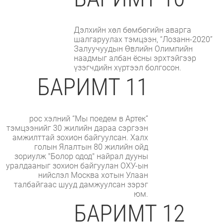
Дэлхийн хөл бөмбөгийн аварга
шалгаруулах тэмцээн, “Лозанн-2020”
Залуучуудын Өвлийн Олимпийн
наадмыг албан ёсны эрхтэйгээр
үзэгчдийн хүртээл болгосон.
БАРИМТ 11
рос хэлний “Мы поедем в Артек”
тэмцээнийг 30 жилийн дараа сэргээн
амжилттай зохион байгуулсан. Халх
голын Ялалтын 80 жилийн ойд
зориулж "Болор одод" найрал дууны
уралдааныг зохион байгуулан ОХУ-ын
нийслэл Москва хотын Улаан
талбайгаас шууд дамжуулсан зэрэг
юм.
БАРИМТ 12