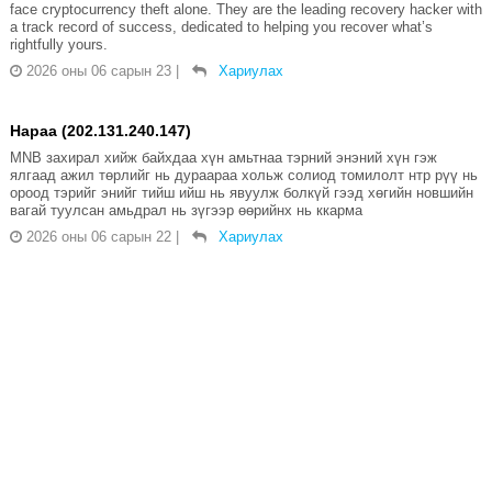
face cryptocurrency theft alone. They are the leading recovery hacker with
a track record of success, dedicated to helping you recover what’s
rightfully yours.
2026 оны 06 сарын 23
|
Хариулах
Нараа (202.131.240.147)
MNB захирал хийж байхдаа хүн амьтнаа тэрний энэний хүн гэж
ялгаад ажил төрлийг нь дураараа хольж солиод томилолт нтр рүү нь
ороод тэрийг энийг тийш ийш нь явуулж болкүй гээд хөгийн новшийн
вагай туулсан амьдрал нь зүгээр өөрийнх нь ккарма
2026 оны 06 сарын 22
|
Хариулах