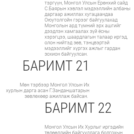
тэргүүн, Монгол Улсын Ерөнхий сайд
С.Баярын хэвлэл мэдээллийн албаны
даргаар ажиллах хугацаандаа
Оюутолгойн гэрээг байгуулахад
Монголын ард түмний эрх ашгийг
дээдлэн хамгаалах зүй ёсны
хэрэгцээ, шаардлагын талаар иргэд,
олон нийтэд зөв, тэнцвэртэй
мэдээллийг хүргэх ажлыг гардан
зохион байгуулсан.
БАРИМТ 21
Мөн тэрбээр Монгол Улсын Их
хурлын дарга асан Г.Занданшатарын
зөвлөхөөр ажиллаж байсан.
БАРИМТ 22
Монгол Улсын Их Хурлыг иргэдийн
төлөөллийн байгууллага болгохын