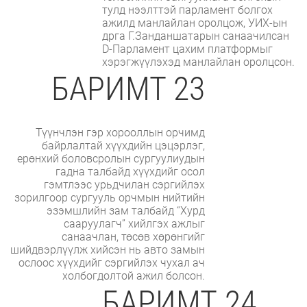
тулд нээлттэй парламент болгох
ажилд манлайлан оролцож, УИХ-ын
дрга Г.Занданшатарын санаачилсан
D-Парламент цахим платформыг
хэрэгжүүлэхэд манлайлан оролцсон.
БАРИМТ 23
Түүнчлэн гэр хорооллын орчимд
байрлалтай хүүхдийн цэцэрлэг,
ерөнхий боловсролын сургуулиудын
гадна талбайд хүүхдийг осол
гэмтлээс урьдчилан сэргийлэх
зорилгоор сургууль орчмын нийтийн
эзэмшлийн зам талбайд “Хурд
сааруулагч” хийлгэх ажлыг
санаачлан, төсөв хөрөнгийг
шийдвэрлүүлж хийсэн нь авто замын
ослоос хүүхдийг сэргийлэх чухал ач
холбогдолтой ажил болсон.
БАРИМТ 24