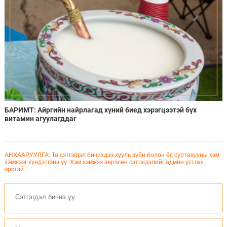
БАРИМТ: Айргийн найрлагад хүний биед хэрэгцээтэй бүх
витамин агуулагддаг
АНХААРУУЛГА: Та сэтгэгдэл бичихдээ хууль зүйн болон ёс суртахууны хэм
хэмжээг хүндэтгэнэ үү. Хэм хэмжээ зөрчсөн сэтгэгдэлийг админ устгах
эрхтэй.