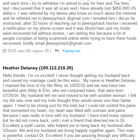
and each time i try to withdraw i’m asked to pay for fees and Tax fees,
last i discovered that it was all scam and i have already lost $450,000 US
dollar’s. I was referred by my bestie who know so much about the internet
and he referred me to jbeespyhack @gmail com i emailed him i did as he
instructed, after 32 hours of reaching out to jbeespyhack hacker i received
a notification on my phone screen and it was blockchain and my funds
were recovered full without stories, i am writing this because a lot of
people complain of being scammed online while trying to have there funds
recovered, kindly email jbeespyhack@gmail.com
2026 оны 06 сарын 26
|
Хариулах
Heather Delaney (105.112.210.35)
Hello friends, I’m so excited! I never thought getting my husband back
and saved my marriage could be this easy.. My name is Heather Delaney.
I married the love of my life Riley on 10/02/15 and we now have two
beautiful girls Abby & Erin, who are conjoined twins, that were born
07/24/16. My husband left me and moved to be with another woman. I felt
my life was over and my kids thought they would never see their father
again. I tried to be strong just for the kids but I could not control the pains
that tormented my heart, my heart was filled with sorrows and pains
because I was really in love with my husband. I have tried many options
but he did not come back, until i met a friend that directed me to Dr.
Excellent a spell caster, who helped me to bring back my husband after
11hours. Me and my husband are living happily together again, This man
is powerful, contact Dr. Excellent if you are passing through any difficulty