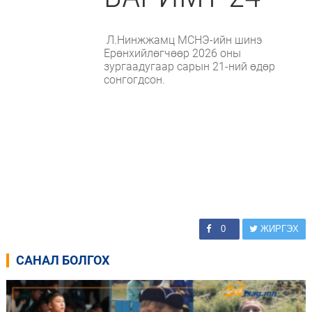
Л.Нинжжамц МСНЭ-ийн шинэ
Ерөнхийлөгчөөр 2026 оны
зургаадугаар сарын 21-ний өдөр
сонгогдсон.
0
ЖИРГЭХ
САНАЛ БОЛГОХ