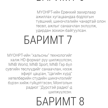
МҮОНРТ-ийн Ерөнхий захирлаар
ажиллах хугацаандаа бодлогын
түвшний, шинэчлэлийн чанартай олон
төсөл, ажлыг санаачлан эхлүүлж,
удирдан зохион байгуулсан.
БАРИМТ 7
МҮОНРТ-ийн “хальсны” технологийг
халж HD формат руу шилжүүлсэн,
MNB World, MNB Sport, MNB Гэр бүл
сувгийн төслүүдийг санаачлан, нээж
эфирт цацсан, “Цагийн хүрд”
хөтөлбөрийн студийн шинэчлэлийг
бүрэн хийж гүйцэтгэсэн, Монголын
радиог “Дүрстэй радио”-д
шилжүүлсэн.
БАРИМТ 8