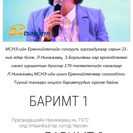
МСНЭ-ийн Ерөнхийлөгчийн сонгууль зургаадугаар сарын 21-
ний өдөр болж, Л.Нинжжамц, З.Боргилмаа нар өрсөлдсөнөөс
санал хураалтын дүнгээр 179 төлөөлөгчийн саналаар
Л.Нинжжамц МСНЭ-ийн шинэ Ерөнхийлөгчөөр сонгогдлоо.
Түүний талаарх онцлох баримтуудыг хүргэж байна.
БАРИМТ 1
Лувсандашийн Нинжжамц нь 1972
онд Улаанбаатар хотод төрсөн.