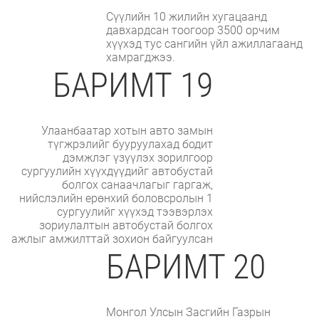
Сүүлийн 10 жилийн хугацаанд
давхардсан тоогоор 3500 орчим
хүүхэд тус сангийн үйл ажиллагаанд
хамрагджээ.
БАРИМТ 19
Улаанбаатар хотын авто замын
түгжрэлийг бууруулахад бодит
дэмжлэг үзүүлэх зорилгоор
сургуулийн хүүхдүүдийг автобустай
болгох санаачлагыг гаргаж,
нийслэлийн ерөнхий боловсролын 1
сургуулийг хүүхэд тээвэрлэх
зориулалтын автобустай болгох
ажлыг амжилттай зохион байгуулсан
БАРИМТ 20
Монгол Улсын Засгийн Газрын