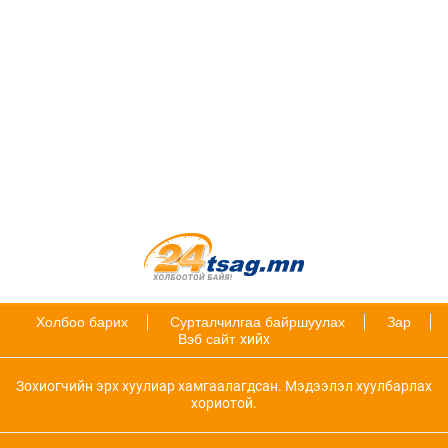
Холбоо барих
Сурталчилгаа байршуулах
Зар
Вэб сайт
хийх
Зохиогчийн эрх хуулиар хамгаалагдсан. Мэдээлэл хуулбарлах
хориотой.