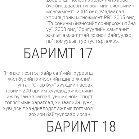
бус бие даасан түгээлтийн системийн
менежмент”, 2004 онд “Мэдээлэл
харилцааны менежмент PR”, 2005 онд
“Та сонины бизнесийг сонирхож байна
уу”, 2008 онд “Сонгуулийн кампанит
ажлыг амжилттай зохион байгуулах
нь” номуудыг тус тус гаргажээ.
БАРИМТ 17
“Нинжин сэтгэл хайр сан”-ийн хүрээнд
жил бүрийн хичээлийн шинэ жилийг
угтан “Өнөр бүл” хүүхдийн асрах
төвийн 200 орчим хүүхдэд хичээлийн
иж бүрэн хэрэгсэл, унших ном, спорт
тоглоомын хэрэгсэл, хичээлийн цүнх,
хувцасыг хандивладаг ажлыг тогтмол
зохион байгуулсаар ирсэн.
БАРИМТ 18