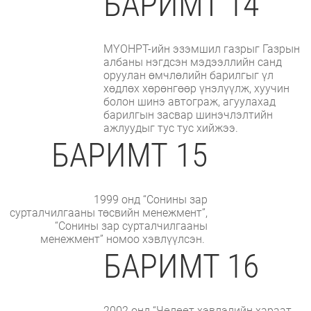
БАРИМТ 14
МҮОНРТ-ийн эзэмшил газрыг Газрын
албаны нэгдсэн мэдээллийн санд
оруулан өмчлөлийн барилгыг үл
хөдлөх хөрөнгөөр үнэлүүлж, хуучин
болон шинэ автограж, агуулахад
барилгын засвар шинэчлэлтийн
ажлуудыг тус тус хийжээ.
БАРИМТ 15
1999 онд “Сонины зар
сурталчилгааны төсвийн менежмент”,
“Сонины зар сурталчилгааны
менежмент” номоо хэвлүүлсэн.
БАРИМТ 16
2002 онд “Чөлөөт хэвлэлийн хараат