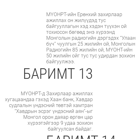
МҮОНРТ-ийн Ерөнхий захирлаар
ажиллах он жилүүдэд тус
байгууллагын хэд хэдэн түүхэн ой
тохиосон бөгөөд энэ хүрээнд
Монголын радиогийн дэргэдэх “Улаан
бүч” чуулгын 25 жилийн ой, Монголын
Радиогийн 85 жилийн ой, МҮОНТ-ийн
50 жилийн ойг тус тус удирдан зохион
байгуулжээ.
БАРИМТ 13
МҮОНРТ-д Захирлаар ажиллах
хугацаандаа гэхэд Хаан банк, Хавдар
судлалын үндэсний төвтэй хамтран
“Хавдрын эсрэг үндэсний аян”-ыг
Монгол орон даяар өргөн цар
хүрээтэйгээр 9 удаа зохион
байгуулсан байдаг.