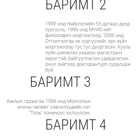
БАРИМТ 2
1990 онд Нийслэлийн 53 дугаар дунд
сургууль, 1996 онд МУИС-ийг
философич мэргэжлээр, 2006 онд
Отгонтэнгэр их сургуулийг эрх зүйч
мэргэжлээр тус тус дүүргэсэн. Хууль
зүйн шинжлэх ухааны магистрын
зэрэгтэй, байгууллагын удирдлагын
онол зүйгээр докторантурт суралцаж
буй.
БАРИМТ 3
Ажлын гараагаа 1996 онд Монголын
анхны чөлөөт хэвлэлүүдийн нэг
“Толь” сониноос эхлүүлсэн.
БАРИМТ 4