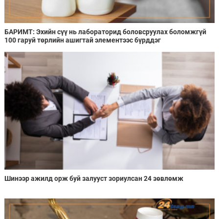
БАРИМТ: Эхийн сүү нь лабораторид боловсруулах боломжгүй
100 гаруй төрлийн ашигтай элементээс бүрддэг
Шинээр ажилд орж буй залууст зориулсан 24 зөвлөмж