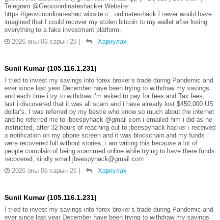
Telegram @Geocoordinateshacker Website:
https://geovcoordinateshac.wixsite.c...ordinates-hack I never would have
imagined that I could recover my stolen bitcoin to my wallet after losing
everything to a fake investment platform.
2026 оны 06 сарын 28
|
Хариулах
Sunil Kumar (105.116.1.231)
I tried to invest my savings into forex broker’s trade during Pandemic and
ever since last year December have been trying to withdraw my savings
and each time i try to withdraw i’m asked to pay for fees and Tax fees,
last i discovered that it was all scam and i have already lost $450,000 US
dollar’s. I was referred by my bestie who know so much about the internet
and he referred me to jbeespyhack @gmail com i emailed him i did as he
instructed, after 32 hours of reaching out to jbeespyhack hacker i received
a notification on my phone screen and it was blockchain and my funds
were recovered full without stories, i am writing this because a lot of
people complain of being scammed online while trying to have there funds
recovered, kindly email jbeespyhack@gmail.com
2026 оны 06 сарын 26
|
Хариулах
Sunil Kumar (105.116.1.231)
I tried to invest my savings into forex broker’s trade during Pandemic and
ever since last year December have been trying to withdraw my savings