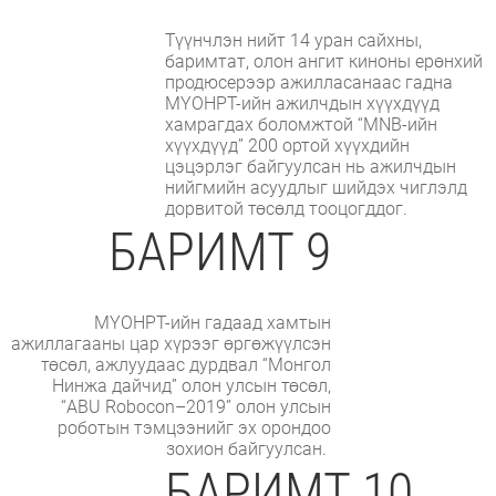
Түүнчлэн нийт 14 уран сайхны,
баримтат, олон ангит киноны ерөнхий
продюсерээр ажилласанаас гадна
МҮОНРТ-ийн ажилчдын хүүхдүүд
хамрагдах боломжтой “MNB-ийн
хүүхдүүд” 200 ортой хүүхдийн
цэцэрлэг байгуулсан нь ажилчдын
нийгмийн асуудлыг шийдэх чиглэлд
дорвитой төсөлд тооцогддог.
БАРИМТ 9
МҮОНРТ-ийн гадаад хамтын
ажиллагааны цар хүрээг өргөжүүлсэн
төсөл, ажлуудаас дурдвал “Монгол
Нинжа дайчид” олон улсын төсөл,
“ABU Robocon–2019” олон улсын
роботын тэмцээнийг эх орондоо
зохион байгуулсан.
БАРИМТ 10