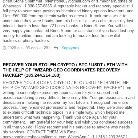
Brien Stone Spammer (brienstone02@gmail.com or :t.me/brianStones or
Whatsapp +1 336-257-8835. A reputable hacker and recovery specialist. I
fell prey to scammers posing as bitcoin and binary options investors, and
I lost $60,000 from my bitcoin wallet as a result. It took me a while to
understand they were frauds, and this hurt a lot. I was able to get my lost
bitcoins back in less than 72 hours thanks to Brien Stone. You will be
very happy you contacted Brien Stone for assistance if you have lost any
money to online frauds and are looking to recover loss from wallet
hackers or phony hackers.
2026 оны 06 сарын 28
|
Хариулах
RECOVER YOUR STOLEN CRYPTO / BTC / USDT / ETH WITH
THE HELP OF "WIZARD GEO COORDINATES RECOVERY
HACKER" (185.244.214.183)
RECOVER YOUR STOLEN CRYPTO / BTC / USDT / ETH WITH THE
HELP OF "WIZARD GEO COORDINATES RECOVERY HACKER" I am
writing to sincerely express my appreciation for your support and
assistance during a very difficult time in my life. Your professionalism and
dedication in helping me recover my lost bitcoin. Throughout the entire
process, they remained professional and respectful. They were also able
to explain difficult technical topics in a simple way, which helped me
understand what was happening. Thank you once again for your
commitment. I am grateful for your help and wish you continued success
in all that you do. Highly recommend his services to anyone who needs
his services. CONTACT THEM VIA Email:
geovcoordinateshacker@gmail.com WhatsApp ( +1 ( 318 ) 203-3657 )