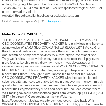
in life or having troubles in your marriage or relationship, he is capable of
making things right for you. Here his contact. Call/WhatsApp him at:
+2348084273514 "Or email him at: Excellentspellcaster@gmail.com ,For
more information visit his
website:https://drexcellentspellcaster.godaddysites.com
2026 оны 06 сарын 25
|
Хариулах
Matis Corie (38.248.91.83)
THE BEST AND FASTEST RECOVERY HACKER EVER // WIZARD
GEO COORDINATES RECOVERY HACKER It is a privilege and honor to
acknowledge WIZARD GEO COORDINATES RECOVERY HACKER for
their time and dedication. I came across them at the right time, when I
was scammed of my entire savings by a fake crypto investment site.
They won’t allow me to withdraw my funds and request that I pay even
more fees to be able to withdraw my money. I was devastated until I
came across a post on my timeline about WIZARD GEO COORDINATES
RECOVERY HACKER and what they are doing to help scam victims
recover their funds. I thought it was impossible to do that but WIZARD
GEO COORDINATES RECOVERY HACKER with their sophisticated
cyber security and tools were able to help me recover my money. I’m truly
grateful for their service and I recommend them to everyone who needs to
recover their cryptocurrency funds and accounts. You can contact them
via Email: geovcoordinateshacker@gmail.com WhatsApp ( +1 ( 318 ) 203-
3657 ) Telegram @Geocoordinateshacker Website:
https://geovcoordinateshac.wixsite.com/geo-coordinates-hack With
WIZARD GEO COORDINATES RECOVERY HACKER, you don’t have to