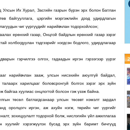
д Улсын Их Хурал, Засгийн газрын бүрэн эрх болон Батлан
өв байгууллага, цэргийн мэргэжлийн дээд удирдлагын
лагуудын чиг үүргүүдийг нарийвчлан тодорхойлсон;
аалах ерөнхий газар, Онцгой байдлын ерөнхий газар зэрэг
тай холбогдуулан тэдгээрийг нэгдсэн бодлого, удирдлагаар
адварын гэрчилгээ олгох, гадаадын иргэн гэрээгээр үүрэг
2
аг нарийвчлан зааж, улсын нисэхийн аюулгүй байдал,
 талаарх харилцааг боловсронгуй болгох зэрэг эрх зүйн
 байгаа хуулиас онцлогтой болсон гэж үзэж байна.
руулгын төсөл батлагдсанаар улсын төсөвт нэмэлт зардал
нд оролцогч иргэн, аж ахуйн нэгж, төрийн чиг үүргийг
яналт, зохицуулалт тодорхой болж, нислэгийн үйл ажиллагаа
ан хуулийг хэрэгжүүлэх бусад эрх зүйн баримт бичгүүд