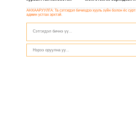
асуудлаар Үндсэн хуулийн
дэвшигчдийн шүүх хурал
цэцэд мэдээлэл гаргажээ
болно
АНХААРУУЛГА: Та сэтгэгдэл бичихдээ хууль зүйн болон ёс сурта
админ устгах эрхтэй.