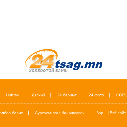
Нийгэм
Дэлхий
24 баримт
24 фото
COP1
олбоо барих
Сурталчилгаа байршуулах
Зар
Вэб сайт