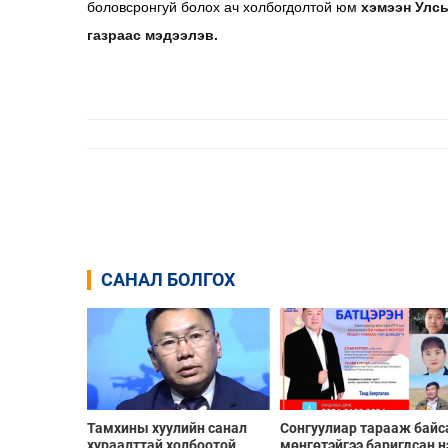
боловсронгуй болох ач холбогдолтой юм
хэмээн Улс
газраас мэдээлэв.
САНАЛ БОЛГОХ
Тамхины хуулийн санал
Сонгуулиар тарааж байс
хураалттай холбоотой
мөнгөтэйгээ баригдсан н