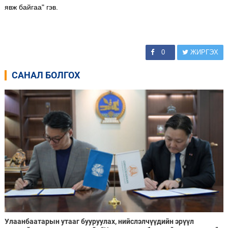
явж байгаа" гэв.
0
ЖИРГЭХ
САНАЛ БОЛГОХ
Улаанбаатарын утааг бууруулах, нийслэлчүүдийн эрүүл