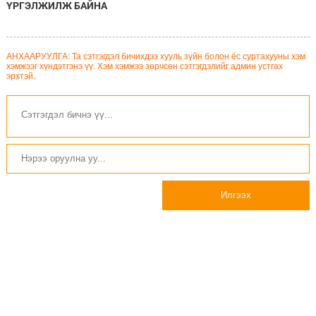
ҮРГЭЛЖИЛЖ БАЙНА
АНХААРУУЛГА: Та сэтгэгдэл бичихдээ хууль зүйн болон ёс суртахууны хэм
хэмжээг хүндэтгэнэ үү. Хэм хэмжээ зөрчсөн сэтгэгдэлийг админ устгах
эрхтэй.
Илгээх