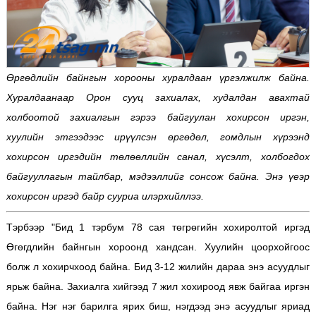
Өргөдлийн байнгын хорооны хуралдаан үргэлжилж байна.
Хуралдаанаар Орон сууц захиалах, худалдан авахтай
холбоотой захиалгын гэрээ байгуулан хохирсон иргэн,
хуулийн этгээдээс ирүүлсэн өргөдөл, гомдлын хүрээнд
хохирсон иргэдийн төлөөллийн санал, хүсэлт, холбогдох
байгууллагын тайлбар, мэдээллийг сонсож байна. Энэ үеэр
хохирсон иргэд байр сууриа илэрхийллээ.
Тэрбээр "Бид 1 тэрбум 78 сая төгрөгийн хохиролтой иргэд
Өгөгдлийн байнгын хороонд хандсан. Хуулийн цоорхойгоос
болж л хохирчхоод байна. Бид 3-12 жилийн дараа энэ асуудлыг
ярьж байна. Захиалга хийгээд 7 жил хохироод явж байгаа иргэн
байна. Нэг нэг барилга ярих биш, нэгдээд энэ асуудлыг яриад