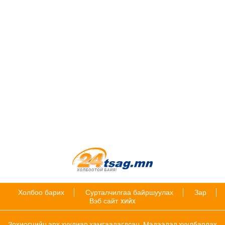
Холбоо барих
Сурталчилгаа байршуулах
Зар
Вэб сайт
хийх
Зохиогчийн эрх хуулиар хамгаалагдсан. Мэдээлэл хуулбарлах