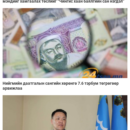
мэндийг хамгаалах төслийг “Чингис хаан баялгийн сан нэгдэл”
ХХК-тай хамтран хэрэгжүүлнэ
Нийгмийн даатгалын сангийн хөрөнгө 7.6 тэрбум төгрөгөөр
арвижлаа