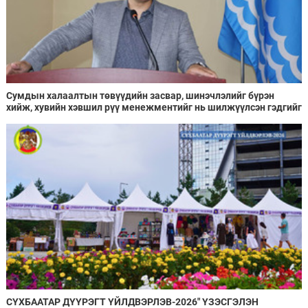
Сумдын халаалтын төвүүдийн засвар, шинэчлэлийг бүрэн
хийж, хувийн хэвшил рүү менежментийг нь шилжүүлсэн гэдгийг
онцоллоо
СҮХБААТАР ДҮҮРЭГТ ҮЙЛДВЭРЛЭВ-2026" ҮЗЭСГЭЛЭН