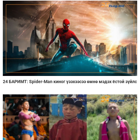
24 БАРИМТ: Spider-Man киног үзэхээсээ өмнө мэдэх ёстой зүйлс