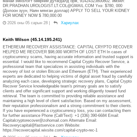
манай эмнэлэгт бөөрний дутагдалд орж, 91424323800802. имэйл:
DR.PRADHAN.UROLOGIST.LT.COL@GMAIL.COM Yнэ: $780, 000
(Долоон зуун, Наян мянган доллар) APPLY TO SELL YOUR KIDNEY
FOR MONEY NOW $ 780,000.00
2026 оны 05 сарын 28
|
Хариулах
Keith Wilson (45.14.195.241)
ETHEREUM RECOVERY ASSISTANCE: CAPITAL CRYPTO RECOVER
HELPED ME RECOVER $98,000 WORTH OF LOST ETH In cases of
cryptocurrency scams, having accurate information and trusted support is
essential. I would like to recommend Capital Crypto Recover Service, a
professional team that specializes in assisting individuals with the
recovery of lost or stolen Bitcoin and Ethereum (ETH). Their experienced
experts are dedicated to helping victims of digital asset fraud by carefully
analyzing each case, developing strategic recovery plans, Capital Crypto
Recover Service knowledgeable team's primary goals are to satisfy
clients and offer significant support and working diligently toward fund
retrieval. The team is committed to providing reliable assistance and
maintaining a high level of client satisfaction. Based on my assessment,
their reputation professionalism and a strong commitment to their clients.
If you have experienced a cryptocurrency loss, you can contacting them
for further assistance Phone (Call/Text): +1 (336) 390-6684 Email:
Capitalcryptorecover@zohomail.com Alternate Email:
Recoverycapital@fastservice.com Website:
https://recovercapital.wixsite.com/capital-crypto-rec-1