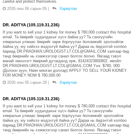
careful and protect themselves.
2026 оны 06 сарын 05
|
Хариулах
DR. ADITYA (105.119.31.236)
If you want to sell your 1 kidney for money $ 780,000 contact this hospital
email. Та бөөрийг худалдахыг хүсч байна уу? Та санхүүгийн
хямралын улмаас бөөрийг зарж борлуулах боломжийг эрэлхийлж
байна уу, юу хийхээ мэдэхгүй байна уу? Дараа нь бидэнтэй холбоо
бариад DR.PRADHAN.UROLOGIST.LT.COL@GMAIL.COM хаягаар бид
танд бөөрнийх нь хэмжээгээр санал болгох болно. Яагаад гэвэл
манай эмнэлэгт бөөрний дутагдалд орж, 91424323800802. имэйл:
DR.PRADHAN.UROLOGIST.LT.COL@GMAIL.COM Yнэ: $780, 000
(Долоон зуун, Наян мянган доллар) APPLY TO SELL YOUR KIDNEY
FOR MONEY NOW $ 780,000.00
2026 оны 05 сарын 28
|
Хариулах
DR. ADITYA (105.119.31.236)
If you want to sell your 1 kidney for money $ 780,000 contact this hospital
email. Та бөөрийг худалдахыг хүсч байна уу? Та санхүүгийн
хямралын улмаас бөөрийг зарж борлуулах боломжийг эрэлхийлж
байна уу, юу хийхээ мэдэхгүй байна уу? Дараа нь бидэнтэй холбоо
бариад DR.PRADHAN.UROLOGIST.LT.COL@GMAIL.COM хаягаар бид
танд бөөрнийх нь хэмжээгээр санал болгох болно. Яагаад гэвэл