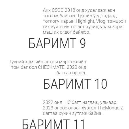
Анх CSGO 2018 онд худалдаж авч
тоглож байсан. Тухайн үед гадаад
тоглогч нарын Highlight, Vlog, тэмцээн
гэх зүйлс нь тоглох хүсэл, урам зориг
маш их өгдөг байжээ.
БАРИМТ 9
Түүний хамгийн анхны мэргэжлийн
том баг бол CHECKMATE. 2020 онд
багтаа орсон.
БАРИМТ 10
2022 онд IHC багт нэгдэж, улмаар
2023 оноос өнөөг хүртэл TheMongolZ
багтаа хүчин зүтгэж байна.
БАРИМТ 11