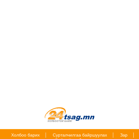
Холбоо барих
Сурталчилгаа байршуулах
Зар