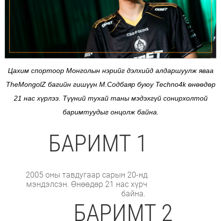
Цахим спортоор Монголын нэрийг дэлхийд алдаршуулж яваа
TheMongolZ багийн гишүүн М.Содбаяр буюу Techno4k өнөөдөр
21 нас хүрлээ. Түүний тухай таны мэдэхгүй сонирхолтой
баримтуудыг онцолж байна.
БАРИМТ 1
2005 оны тавдугаар сарын 20-нд
мэндэлсэн. Өнөөдөр 21 нас хүрч
байна.
БАРИМТ 2