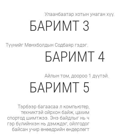
Улаанбаатар хотын унаган хүү.
БАРИМТ 3
Түүнийг Мөнхболдын Содбаяр гэдэг.
БАРИМТ 4
Айлын том, доороо 1 дүүтэй.
БАРИМТ 5
Тэрбээр багаасаа л компьютер,
техниктэй ойрхон байж, цахим
спортод шимтжээ. Энэ байдлыг нь ч
гэр бүлийнхэн нь дэмждэг, ойлгодог
байсан учир өнөөдрийн өндөрлөгт