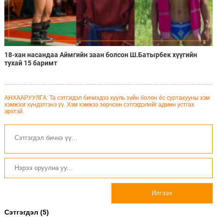
18-хан насандаа Аймгийн заан болсон Ш.Батырбек хүүгийн
тухай 15 баримт
АНХААРУУЛГА: Та сэтгэгдэл бичихдээ хууль зүйн болон ёс суртахууны хэм
хэмжээг хүндэтгэнэ үү. Хэм хэмжээ зөрчсөн сэтгэгдэлийг админ устгах
эрхтэй.
Илгээх
Сэтгэгдэл (5)