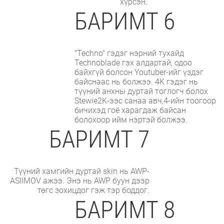
хүрсэн.
БАРИМТ 6
"Techno" гэдэг нэрний тухайд
Technoblade гэх алдартай, одоо
байхгүй болсон Youtuber-ийг үздэг
байснаас нь болжээ. 4K гэдэг нь
түүний анхны дуртай тоглогч болох
Stewie2K-ээс санаа авч,4-ийн тоогоор
бичихэд гоё харагдаж байсан
болохоор ийм нэртэй болжээ.
БАРИМТ 7
Түүний хамгийн дуртай skin нь AWP-
ASIIMOV ажээ. Энэ нь AWP буун дээр
төгс зохицдог гэж тэр боддог.
БАРИМТ 8