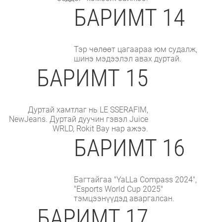
БАРИМТ 14
Тэр чөлөөт цагаараа юм судалж,
шинэ мэдээлэл авах дуртай.
БАРИМТ 15
Дуртай хамтлаг нь LE SSERAFIM,
NewJeans. Дуртай дуучин гэвэл Juice
WRLD, Rokit Bay нар ажээ.
БАРИМТ 16
Багтайгаа "YaLLa Compass 2024",
"Esports World Cup 2025"
тэмцээнүүдэд аваргалсан.
БАРИМТ 17