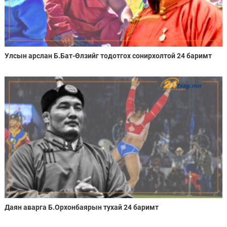
Улсын арслан Б.Бат-Өлзийг тодотгох сонирхолтой 24 баримт
Даян аварга Б.Орхонбаярын тухай 24 баримт