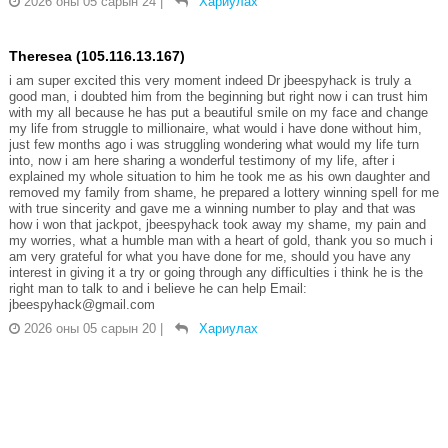
2026 оны 05 сарын 24
|
Хариулах
Theresea (105.116.13.167)
i am super excited this very moment indeed Dr jbeespyhack is truly a
good man, i doubted him from the beginning but right now i can trust him
with my all because he has put a beautiful smile on my face and change
my life from struggle to millionaire, what would i have done without him,
just few months ago i was struggling wondering what would my life turn
into, now i am here sharing a wonderful testimony of my life, after i
explained my whole situation to him he took me as his own daughter and
removed my family from shame, he prepared a lottery winning spell for me
with true sincerity and gave me a winning number to play and that was
how i won that jackpot, jbeespyhack took away my shame, my pain and
my worries, what a humble man with a heart of gold, thank you so much i
am very grateful for what you have done for me, should you have any
interest in giving it a try or going through any difficulties i think he is the
right man to talk to and i believe he can help Email:
jbeespyhack@gmail.com
2026 оны 05 сарын 20
|
Хариулах