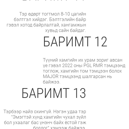
Тэр өдөрт тогтмол 8-10 цагийн
бэлтгэл хийдэг. Бэлтгэлийн байр
гэвэл хотод байрлалтай, хангамжын
хувьд сайн байдаг.
БАРИМТ 12
Түүний хамгийн их урам зориг авсан
үе гэвэл 2022 оны PGL RMR тэмцээнд
тоглож, хамгийн том тэмцээн болох
MAJOR тэмцээнд шалгарсан нь
байжээ.
БАРИМТ 13
Тэрбээр найз охингүй. Нэгэн удаа тэр
"Эмэгтэй хүнд хамгийн чухал зүйл
бол ухаалаг бас үнэнч байх ёстой гэж
боддог" хэмээж байжээ.