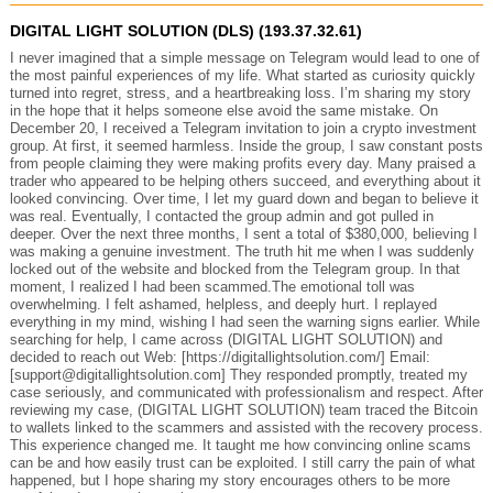
DIGITAL LIGHT SOLUTION (DLS) (193.37.32.61)
I never imagined that a simple message on Telegram would lead to one of
the most painful experiences of my life. What started as curiosity quickly
turned into regret, stress, and a heartbreaking loss. I’m sharing my story
in the hope that it helps someone else avoid the same mistake. On
December 20, I received a Telegram invitation to join a crypto investment
group. At first, it seemed harmless. Inside the group, I saw constant posts
from people claiming they were making profits every day. Many praised a
trader who appeared to be helping others succeed, and everything about it
looked convincing. Over time, I let my guard down and began to believe it
was real. Eventually, I contacted the group admin and got pulled in
deeper. Over the next three months, I sent a total of $380,000, believing I
was making a genuine investment. The truth hit me when I was suddenly
locked out of the website and blocked from the Telegram group. In that
moment, I realized I had been scammed.The emotional toll was
overwhelming. I felt ashamed, helpless, and deeply hurt. I replayed
everything in my mind, wishing I had seen the warning signs earlier. While
searching for help, I came across (DIGITAL LIGHT SOLUTION) and
decided to reach out Web: [https://digitallightsolution.com/] Email:
[support@digitallightsolution.com] They responded promptly, treated my
case seriously, and communicated with professionalism and respect. After
reviewing my case, (DIGITAL LIGHT SOLUTION) team traced the Bitcoin
to wallets linked to the scammers and assisted with the recovery process.
This experience changed me. It taught me how convincing online scams
can be and how easily trust can be exploited. I still carry the pain of what
happened, but I hope sharing my story encourages others to be more