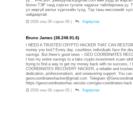
уу… И-МЭЙЛ: jbeespyhack@gmail.com мөн үүрд аз жаргалт
болон ТЭР танд хэрхэн тусалж чадахыг тайлбарлана уу. Тэ
ул мөргүй ажлыг хүргэхийн тулд. Тэр таны мессежийг хүл
найдвартай.
2026 оны 06 сарын 06
|
Хариулах
Bruno James (38.248.91.6)
I NEED A TRUSTED CRYPTO HACKER THAT CAN RESTORE LO
money you lost? Every day, countless individuals face the dev
savings. But there’s good news – GEO COORDINATES RECOVER
I lost my entire savings to a fake crypto investment scam whi
trying to find a way to get my money back with no success, 
COORDINATES RECOVERY HACKER, a reliable and trustworthy 
dedication, professionalism, and unwavering support. You can 
geovcoordinateshacker@gmail.com Telegram @Geocoordinate
https://geovcoordinateshac.wixsite.com/geo-coordinates-hack
2026 оны 06 сарын 05
|
Хариулах