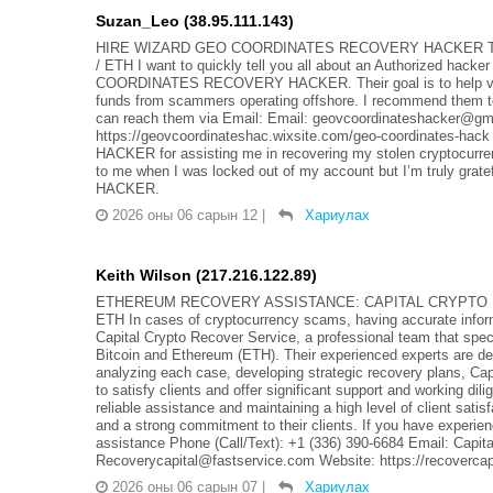
Suzan_Leo (38.95.111.143)
HIRE WIZARD GEO COORDINATES RECOVERY HACKER TO
/ ETH I want to quickly tell you all about an Authorized hack
COORDINATES RECOVERY HACKER. Their goal is to help victims
funds from scammers operating offshore. I recommend them to
can reach them via Email: Email: geovcoordinateshacker@gma
https://geovcoordinateshac.wixsite.com/geo-coordinate
HACKER for assisting me in recovering my stolen cryptocurre
to me when I was locked out of my account but I’m truly 
HACKER.
2026 оны 06 сарын 12
|
Хариулах
Keith Wilson (217.216.122.89)
ETHEREUM RECOVERY ASSISTANCE: CAPITAL CRYPTO 
ETH In cases of cryptocurrency scams, having accurate inform
Capital Crypto Recover Service, a professional team that specia
Bitcoin and Ethereum (ETH). Their experienced experts are dedi
analyzing each case, developing strategic recovery plans, Ca
to satisfy clients and offer significant support and working dil
reliable assistance and maintaining a high level of client sat
and a strong commitment to their clients. If you have experien
assistance Phone (Call/Text): +1 (336) 390-6684 Email: Capi
Recoverycapital@fastservice.com Website: https://recovercapit
2026 оны 06 сарын 07
|
Хариулах