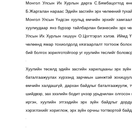
Монгол Улсын Их Хурлын дарга С.Бямбацогтод өнөө
Б.Жаргалан нараас Эдийн засгийн эрх чөлөөний тухай
Монгол Улсын Үндсэн хуульд өмчийн эрхийг хамгаал
хуулиудаар янз бүрээр тайлбарлан бизнесийн эрх чө
Улсын Их Хурлын гишүүн О.Цогтгэрэл хэлэв. Иймд Үн
чөлөөнд ямар тохиолдолд хязгаарлалт тогтоож болох
бий болгох зорилготойгоор уг хуулийн төслийг боловср
Хуулийн төсөлд эдийн засгийн харилцааны эрх зүйн 
баталгаажуулах хүрээнд зарчмын шинжтэй зохицуул
өмчийн халдашгүй, дархан байдлыг баталгаажуулж, т
шийдвэр, зах зээлийн бодит үнээр урьдчилан олгосон
иргэн, хуулийн этгээдийн эрх зүйн байдлыг дорд
хэрэглэхийг хориглож, эрх зүйн орчны тогтвортой байд