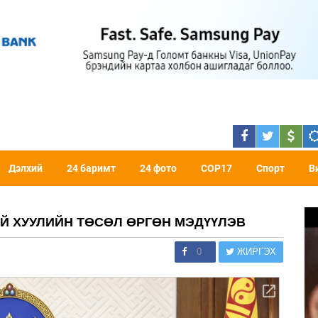
Дэлхий
24 баримт
24 фото
COP17
Спорт
В
Й ХУУЛИЙН ТӨСӨЛ ӨРГӨН МЭДҮҮЛЭВ
0
ЖИРГЭХ