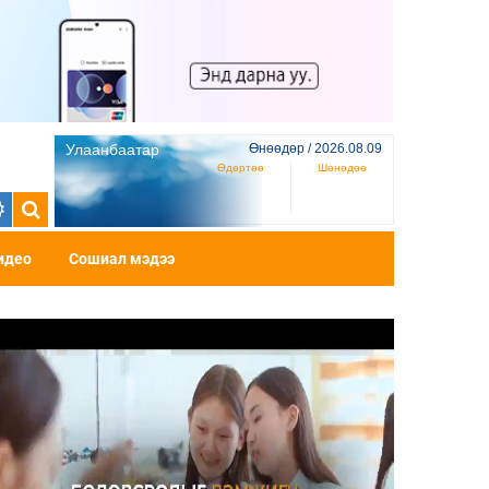
Улаанбаатар
Өнөөдөр / 2026.08.09
Өдөртөө
Шөнөдөө
идео
Сошиал мэдээ