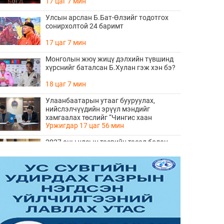
17 цаг 7 мин
Улсын арслан Б.Бат-Өлзийг тодотгох
сонирхолтой 24 баримт
17 цаг 7 мин
Монголын жюү жицү дэлхийн түвшинд
хүрснийг баталсан Б.Хулан гэж хэн бэ?
18 цаг 7 мин
Улаанбаатарын утааг бууруулах,
нийслэлчүүдийн эрүүл мэндийг
хамгаалах төслийг “Чингис хаан
Уржигдар 17 цаг 56 мин
баялгийн сан нэгдэл” ХХК-тай хамтран
хэрэгжүүлнэ
2027 оны улсын төсвийн төсөл болон
2026 оны төсвийн тодотголын төслийн
олон нийтийн хэлэлцүүлэг боллоо
Уржигдар 17 цаг 38 мин
Нийгмийн даатгалын сангийн хөрөнгө
7.6 тэрбум төгрөгөөр арвижлаа
Уржигдар 17 цаг 18 мин