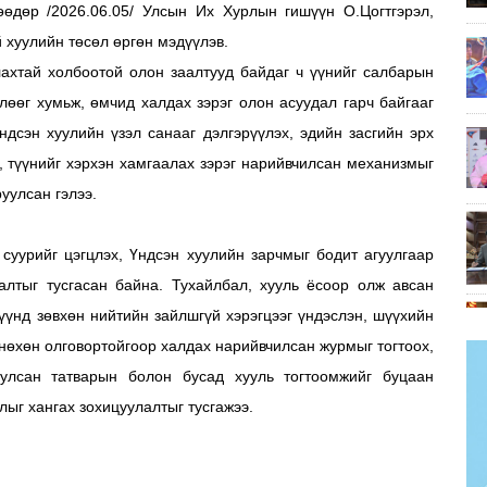
дөр /2026.06.05/ Улсын Их Хурлын гишүүн О.Цогтгэрэл,
 хуулийн төсөл өргөн мэдүүлэв.
ахтай холбоотой олон заалтууд байдаг ч үүнийг салбарын
лөөг хумьж, өмчид халдах зэрэг олон асуудал гарч байгааг
дсэн хуулийн үзэл санааг дэлгэрүүлэх, эдийн засгийн эрх
, түүнийг хэрхэн хамгаалах зэрэг нарийвчилсан механизмыг
уулсан гэлээ.
суурийг цэгцлэх, Үндсэн хуулийн зарчмыг бодит агуулгаар
алтыг тусгасан байна. Тухайлбал, хууль ёсоор олж авсан
үүнд зөвхөн нийтийн зайлшгүй хэрэгцээг үндэслэн, шүүхийн
 нөхөн олговортойгоор халдах нарийвчилсан журмыг тогтоох,
уулсан татварын болон бусад хууль тогтоомжийг буцаан
лыг хангах зохицуулалтыг тусгажээ.