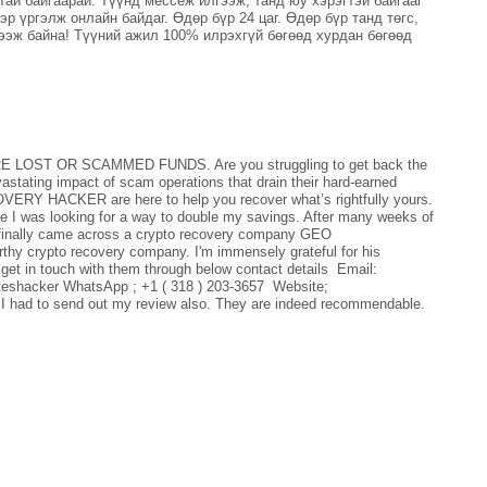
ай байгаарай. Түүнд мессеж илгээж, танд юу хэрэгтэй байгааг
р үргэлж онлайн байдаг. Өдөр бүр 24 цаг. Өдөр бүр танд төгс,
ээж байна! Түүний ажил 100% илрэхгүй бөгөөд хурдан бөгөөд
ST OR SCAMMED FUNDS. Are you struggling to get back the
astating impact of scam operations that drain their hard-earned
Y HACKER are here to help you recover what’s rightfully yours.
le I was looking for a way to double my savings. After many weeks of
I finally came across a crypto recovery company GEO
crypto recovery company. I'm immensely grateful for his
get in touch with them through below contact details Email:
shacker WhatsApp ; +1 ( 318 ) 203-3657 Website;
 I had to send out my review also. They are indeed recommendable.