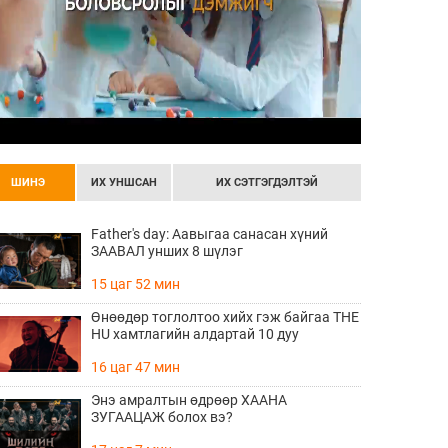
ШИНЭ
ИХ УНШСАН
ИХ СЭТГЭГДЭЛТЭЙ
Father's day: Аавыгаа санасан хүний
ЗААВАЛ унших 8 шүлэг
15 цаг 52 мин
Өнөөдөр тоглолтоо хийх гэж байгаа THE
HU хамтлагийн алдартай 10 дуу
16 цаг 47 мин
Энэ амралтын өдрөөр ХААНА
ЗУГААЦАЖ болох вэ?