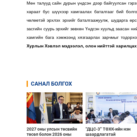
Мөн талууд сайн дурын үндсэн дээр байгуулсан гэрээ
хараат бус шүүхээр хамгаалах баталгааг бий болг
чөлөөтэй эрхлэх эрхийг баталгаажуулж, шударга өрс
засгийн суурь эрхийг зөвхөн Үндсэн хуульд заасан н
хамгийн бага хэмжээнд хязгаарлах зарчмыг тодорх
Хурлын Хэвлэл мэдээлэл, олон нийттэй харилцах
САНАЛ БОЛГОХ
2027 оны улсын төсвийн
"ДЦС-3” ТӨХК-ийн нэн
төсөл болон 2026 оны
шаардлагатай