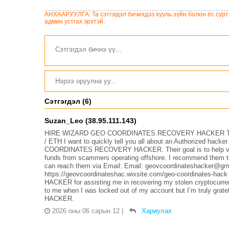
төсвийн тодотголын
“Турбингенератор-5”-ын
төслийн олон нийтийн
шинэчлэлийн төсвийг
АНХААРУУЛГА: Та сэтгэгдэл бичихдээ хууль зүйн болон ёс сурта
хэлэлцүүлэг боллоо
шийдвэрлэхээр болов
админ устгах эрхтэй.
Сэтгэгдэл (6)
Suzan_Leo (38.95.111.143)
HIRE WIZARD GEO COORDINATES RECOVERY HACKER TO
/ ETH I want to quickly tell you all about an Authorized hack
COORDINATES RECOVERY HACKER. Their goal is to help victims
funds from scammers operating offshore. I recommend them to
can reach them via Email: Email: geovcoordinateshacker@gma
https://geovcoordinateshac.wixsite.com/geo-coordinate
HACKER for assisting me in recovering my stolen cryptocurre
to me when I was locked out of my account but I’m truly 
HACKER.
2026 оны 06 сарын 12
|
Хариулах