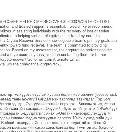
RECOVER HELPED ME RECOVER $98,000 WORTH OF LOST
ation and trusted support is essential. I would like to recommend
lizes in assisting individuals with the recovery of lost or stolen
cated to helping victims of digital asset fraud by carefully
pital Crypto Recover Service knowledgeable team's primary goals are
igently toward fund retrieval. The team is committed to providing
isfaction. Based on my assessment, their reputation professionalism
ced a cryptocurrency loss, you can contacting them for further
talcryptorecover@zohomail.com Alternate Email:
al.wixsite.com/capital-crypto-rec-1
 мастер түлхүүртэй тусгай хувийн болон мэргэжлийн jbeespyhack
өгөөд таны аюулгүй байдал нэн тэргүүнд тавигддаг. Тэр бол
өгөөд үүнд: . Сургуулийн ангийг өөрчлөх . Банкны ажил, бэлэн
лийн сангийн хакердах . Эрүүгийн бүртгэлийг устгах 1-Фэйсбүүк
йт хакердах 5-Дуудлагыг хянах 6-Онлайн хакердах лекцүүд 7-
рдсан сошиал медиа хаягуудыг сэргээх 10-Их сургуулийн дүн
3-Вэбсайт хакердах Хэрэв та дээрх хакердахтай холбоотой
гэшсэн мэргэжлийн хакер хайж байгаа бол Түүнтэй холбогдоно