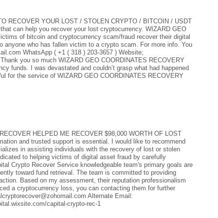
 RECOVER YOUR LOST / STOLEN CRYPTO / BITCOIN / USDT
er that can help you recover your lost cryptocurrency. WIZARD GEO
 of bitcoin and cryptocurrency scam/fraud recover their digital
 anyone who has fallen victim to a crypto scam. For more info. You
il.com WhatsApp ( +1 ( 318 ) 203-3657 ) Website;
s-hack Thank you so much WIZARD GEO COORDINATES RECOVERY
ncy funds. I was devastated and couldn’t grasp what had happened
grateful for the service of WIZARD GEO COORDINATES RECOVERY
RECOVER HELPED ME RECOVER $98,000 WORTH OF LOST
ation and trusted support is essential. I would like to recommend
lizes in assisting individuals with the recovery of lost or stolen
cated to helping victims of digital asset fraud by carefully
pital Crypto Recover Service knowledgeable team's primary goals are
igently toward fund retrieval. The team is committed to providing
isfaction. Based on my assessment, their reputation professionalism
ced a cryptocurrency loss, you can contacting them for further
talcryptorecover@zohomail.com Alternate Email:
al.wixsite.com/capital-crypto-rec-1