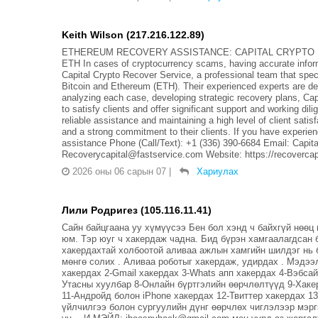
Keith Wilson (217.216.122.89)
ETHEREUM RECOVERY ASSISTANCE: CAPITAL CRYPTO 
ETH In cases of cryptocurrency scams, having accurate inform
Capital Crypto Recover Service, a professional team that specia
Bitcoin and Ethereum (ETH). Their experienced experts are dedi
analyzing each case, developing strategic recovery plans, Ca
to satisfy clients and offer significant support and working dil
reliable assistance and maintaining a high level of client sat
and a strong commitment to their clients. If you have experien
assistance Phone (Call/Text): +1 (336) 390-6684 Email: Capi
Recoverycapital@fastservice.com Website: https://recovercapit
2026 оны 06 сарын 07
|
Хариулах
Лили Родригез (105.116.11.41)
Сайн байцгаана уу хүмүүсээ Бен бол хэнд ч байхгүй нөөц
юм. Тэр юуг ч хакердаж чадна. Бид бүрэн хамгаалагдсан б
хакердахтай холбоотой аливаа ажлын хамгийн шилдэг нь б
мөнгө солих . Аливаа роботыг хакердаж, удирдах . Мэдээл
хакердах 2-Gmail хакердах 3-Whats апп хакердах 4-Вэбса
Утасны хуулбар 8-Онлайн бүртгэлийн өөрчлөлтүүд 9-Хаке
11-Андройд болон iPhone хакердах 12-Твиттер хакердах 1
үйлчилгээ болон сургуулийн дүнг өөрчлөх чиглэлээр мэр