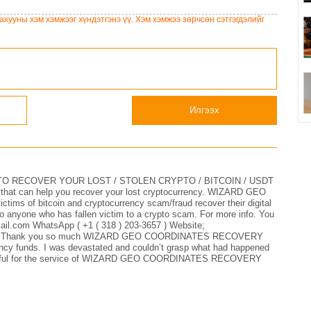
30 хувийг татвар төлөгчид
сайд Н.Номтойбаяр
үлдээхээр хуульчилж,
Дорноговь аймагт
хууны хэм хэмжээг хүндэтгэнэ үү. Хэм хэмжээ зөрчсөн сэтгэгдэлийг
татварын тайлангаа
ажиллав
залруулах хугацааг хоёр
жил болгон сунгажээ
Илгээх
 RECOVER YOUR LOST / STOLEN CRYPTO / BITCOIN / USDT
er that can help you recover your lost cryptocurrency. WIZARD GEO
 of bitcoin and cryptocurrency scam/fraud recover their digital
 anyone who has fallen victim to a crypto scam. For more info. You
il.com WhatsApp ( +1 ( 318 ) 203-3657 ) Website;
s-hack Thank you so much WIZARD GEO COORDINATES RECOVERY
ncy funds. I was devastated and couldn’t grasp what had happened
grateful for the service of WIZARD GEO COORDINATES RECOVERY