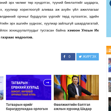
ний эрх чөлөөг төр хүндэтгэх, түүний биелэлтийг шударга,
ох, хуулиар хориглоогүй аливаа аж ахуйн үйл ажиллагааг
өлдөөний орчныг бүрдүүлэх үүргийг төрд хүлээлгэх, эдийн
ийтийн эрх ашгийн үүднээс, хуулиар зайлшгүй шаардлагатай,
ойлох зохицуулалтуудыг тусгасан байна
хэмээн Улсын Их
 газраас мэдээлэв.
2
0
ЖИРГЭХ
Татварын өрийг
Өвөлжилтийн бэлтгэл
барагдуулахдаа орлогын
ажлын хүрээнд Шадар