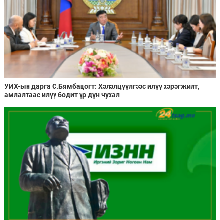
УИХ-ын дарга С.Бямбацогт: Хэлэлцүүлгээс илүү хэрэгжилт,
амлалтаас илүү бодит үр дүн чухал