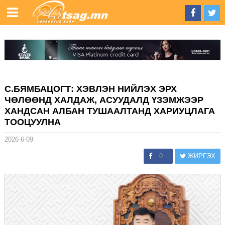
С.БЯМБАЦОГТ: ХЭВЛЭН НИЙЛЭХ ЭРХ
ЧӨЛӨӨНД ХАЛДАЖ, АСУУДАЛД ҮЗЭМЖЭЭР
ХАНДСАН АЛБАН ТУШААЛТАНД ХАРИУЦЛАГА
ТООЦУУЛНА
2026-6-09
0
ЖИРГЭХ