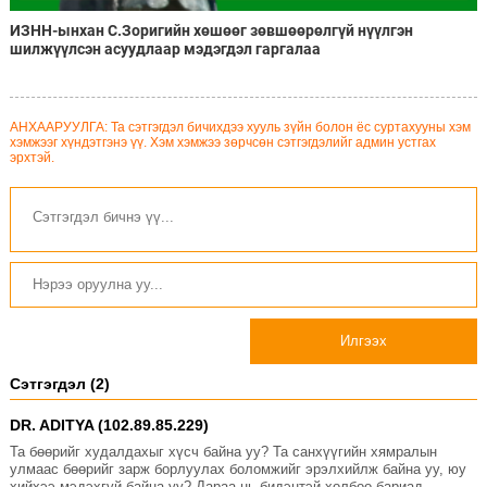
ИЗНН-ынхан С.Зоригийн хөшөөг зөвшөөрөлгүй нүүлгэн
шилжүүлсэн асуудлаар мэдэгдэл гаргалаа
АНХААРУУЛГА: Та сэтгэгдэл бичихдээ хууль зүйн болон ёс суртахууны хэм
хэмжээг хүндэтгэнэ үү. Хэм хэмжээ зөрчсөн сэтгэгдэлийг админ устгах
эрхтэй.
Илгээх
Сэтгэгдэл (2)
DR. ADITYA (102.89.85.229)
Та бөөрийг худалдахыг хүсч байна уу? Та санхүүгийн хямралын
улмаас бөөрийг зарж борлуулах боломжийг эрэлхийлж байна уу, юу
хийхээ мэдэхгүй байна уу? Дараа нь бидэнтэй холбоо бариад