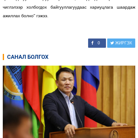
чиглэлээр холбогдох байгууллагуудаас хариуцлага шаардаж
ажиллах болно" гэжээ.
0
ЖИРГЭХ
САНАЛ БОЛГОХ