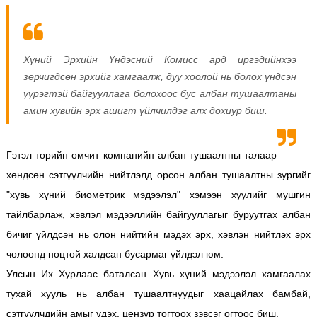
Хүний Эрхийн Үндэсний Комисс ард иргэдийнхээ
зөрчигдсөн эрхийг хамгаалж, дуу хоолой нь болох үндсэн
үүрэгтэй байгууллага болохоос бус албан тушаалтаны
амин хувийн эрх ашигт үйлчилдэг алх дохиур биш.
Гэтэл төрийн өмчит компанийн албан тушаалтны талаар
хөндсөн сэтгүүлчийн нийтлэлд орсон албан тушаалтны зургийг
"хувь хүний биометрик мэдээлэл" хэмээн хуулийг мушгин
тайлбарлаж, хэвлэл мэдээллийн байгууллагыг буруутгах албан
бичиг үйлдсэн нь олон нийтийн мэдэх эрх, хэвлэн нийтлэх эрх
чөлөөнд ноцтой халдсан бусармаг үйлдэл юм.
Улсын Их Хурлаас баталсан Хувь хүний мэдээлэл хамгаалах
тухай хууль нь албан тушаалтнуудыг хаацайлах бамбай,
сэтгүүлчдийн амыг үдэх, цензур тогтоох зэвсэг огтоос биш.