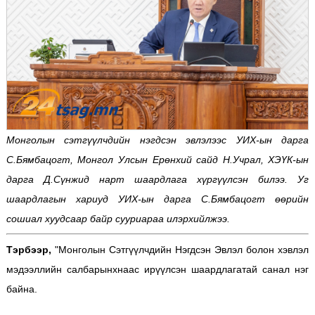
Монголын сэтгүүлчдийн нэгдсэн эвлэлээс УИХ-ын дарга
С.Бямбацогт, Монгол Улсын Ерөнхий сайд Н.Учрал, ХЭҮК-ын
дарга Д.Сүнжид нарт шаардлага хүргүүлсэн билээ. Уг
шаардлагын хариуд УИХ-ын дарга С.Бямбацогт өөрийн
сошиал хуудсаар байр сууриараа илэрхийлжээ.
Тэрбээр,
"Монголын Сэтгүүлчдийн Нэгдсэн Эвлэл болон хэвлэл
мэдээллийн салбарынхнаас ирүүлсэн шаардлагатай санал нэг
байна.