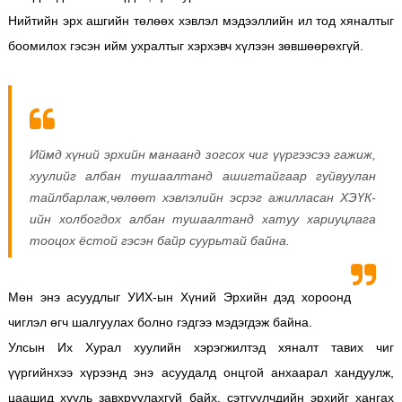
Нийтийн эрх ашгийн төлөөх хэвлэл мэдээллийн ил тод хяналтыг
боомилох гэсэн ийм ухралтыг хэрхэвч хүлээн зөвшөөрөхгүй.
Иймд хүний эрхийн манаанд зогсох чиг үүргээсээ гажиж,
хуулийг албан тушаалтанд ашигтайгаар гуйвуулан
тайлбарлаж,чөлөөт хэвлэлийн эсрэг ажилласан ХЭҮК-
ийн холбогдох албан тушаалтанд хатуу хариуцлага
тооцох ёстой гэсэн байр суурьтай байна.
Мөн энэ асуудлыг УИХ-ын Хүний Эрхийн дэд хороонд
чиглэл өгч шалгуулах болно гэдгээ мэдэгдэж байна.
Улсын Их Хурал хуулийн хэрэгжилтэд хяналт тавих чиг
үүргийнхээ хүрээнд энэ асуудалд онцгой анхаарал хандуулж,
цаашид хууль завхруулахгүй байх, сэтгүүлчдийн эрхийг хангах