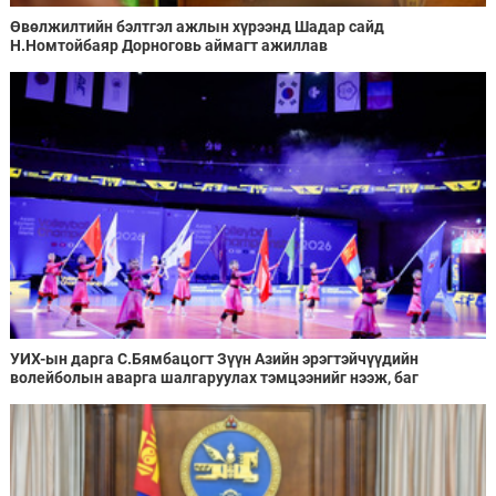
Өвөлжилтийн бэлтгэл ажлын хүрээнд Шадар сайд
Н.Номтойбаяр Дорноговь аймагт ажиллав
УИХ-ын дарга С.Бямбацогт Зүүн Азийн эрэгтэйчүүдийн
волейболын аварга шалгаруулах тэмцээнийг нээж, баг
тамирчдад амжилт хүслээ