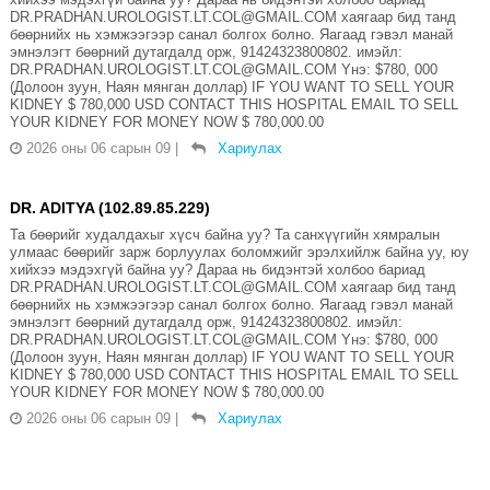
DR.PRADHAN.UROLOGIST.LT.COL@GMAIL.COM хаягаар бид танд
бөөрнийх нь хэмжээгээр санал болгох болно. Яагаад гэвэл манай
эмнэлэгт бөөрний дутагдалд орж, 91424323800802. имэйл:
DR.PRADHAN.UROLOGIST.LT.COL@GMAIL.COM Yнэ: $780, 000
(Долоон зуун, Наян мянган доллар) IF YOU WANT TO SELL YOUR
KIDNEY $ 780,000 USD CONTACT THIS HOSPITAL EMAIL TO SELL
YOUR KIDNEY FOR MONEY NOW $ 780,000.00
2026 оны 06 сарын 09
|
Хариулах
DR. ADITYA (102.89.85.229)
Та бөөрийг худалдахыг хүсч байна уу? Та санхүүгийн хямралын
улмаас бөөрийг зарж борлуулах боломжийг эрэлхийлж байна уу, юу
хийхээ мэдэхгүй байна уу? Дараа нь бидэнтэй холбоо бариад
DR.PRADHAN.UROLOGIST.LT.COL@GMAIL.COM хаягаар бид танд
бөөрнийх нь хэмжээгээр санал болгох болно. Яагаад гэвэл манай
эмнэлэгт бөөрний дутагдалд орж, 91424323800802. имэйл:
DR.PRADHAN.UROLOGIST.LT.COL@GMAIL.COM Yнэ: $780, 000
(Долоон зуун, Наян мянган доллар) IF YOU WANT TO SELL YOUR
KIDNEY $ 780,000 USD CONTACT THIS HOSPITAL EMAIL TO SELL
YOUR KIDNEY FOR MONEY NOW $ 780,000.00
2026 оны 06 сарын 09
|
Хариулах