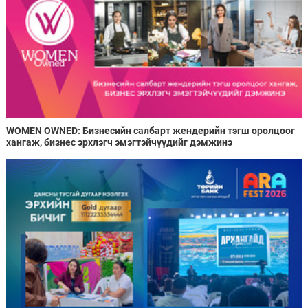
WOMEN OWNED: Бизнесийн салбарт жендерийн тэгш оролцоог
хангаж, бизнес эрхлэгч эмэгтэйчүүдийг дэмжинэ