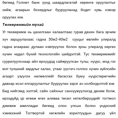
бөгөөд Голомт банк үүнд шаардлагатай хөрөнгө оруулалтыг
хийж, агаарын бохирдлыг бууруулахад бодит хувь нэмэр
оруулах юм.
Төхөөрөмжийн тухай
Уг төхөөрөмж нь цахилгаан халаалтаас гурав дахин бага эрчим
хүч зарцуулахаас гадна 30м2-40м2 сууцыг өвлийн улиралд
гадна агаараас дулаан нэвтрүүлэх болон зуны улиралд хөргөх
хүчин чадал бүхий технологийн шийдэлтэй. Тус төхөөрөмжийг
суурилуулснаар айл өрхүүдэд сайжруулсан түлш, нүүрс, мод гэх
мэт түлшний зардлыг халах, утааг үүсгэгч голлох хүчин зүйлсийн
агаарт үзүүлэх нөлөөллийг багасгах буюу нүүрстөрөгчийн
давхар исэл ялгаруулалтыг бууруулах зэрэг ач холбогдолтой юм.
Бид нийгэмд ээлтэй, сайн сайхныг санхүүжүүлэхэд дөхөм болж,
ирээдүйд үр өгөөж өгөх аливаа төсөл хөтөлбөрүүдийг тогтмол
дэмжиж ажилладаг бөгөөд олон улсын болон үндэсний
хэмжээний Тогтвортой хөгжлийн зорилтуудын дагуу үйл