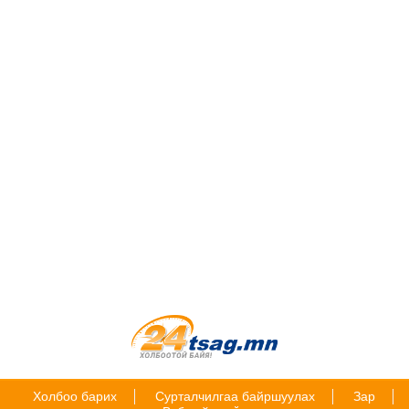
Холбоо барих
Сурталчилгаа байршуулах
Зар