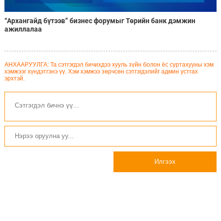
“Архангайд бүтээв” бизнес форумыг Төрийн банк дэмжин
ажиллалаа
АНХААРУУЛГА: Та сэтгэгдэл бичихдээ хууль зүйн болон ёс суртахууны хэм
хэмжээг хүндэтгэнэ үү. Хэм хэмжээ зөрчсөн сэтгэгдэлийг админ устгах
эрхтэй.
Илгээх