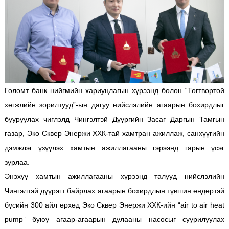
Голомт банк нийгмийн хариуцлагын хүрээнд болон “Тогтвортой
хөгжлийн зорилтууд”-ын дагуу нийслэлийн агаарын бохирдлыг
бууруулах чиглэлд Чингэлтэй Дүүргийн Засаг Даргын Тамгын
газар, Эко Сквер Энержи ХХК-тай хамтран ажиллаж, санхүүгийн
дэмжлэг үзүүлэх хамтын ажиллагааны гэрээнд гарын үсэг
зурлаа.
Энэхүү хамтын ажиллагааны хүрээнд талууд нийслэлийн
Чингэлтэй дүүрэгт байрлах агаарын бохирдлын түвшин өндөртэй
бүсийн 300 айл өрхөд Эко Сквер Энержи ХХК-ийн “air to air heat
pump” буюу агаар-агаарын дулааны насосыг суурилуулах