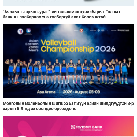
“Аяллын газрын зураг”-ийн хэвлэмэл хувилбарыг Голомт
банкны салбараас үнэ төлбөргүй авах боломжтой
Монголын Волейболын шигшээ баг Зүүн азийн шилдгүүдтэй 8-р
сарын 5-9-нд эх орондоо өрсөлдөнө