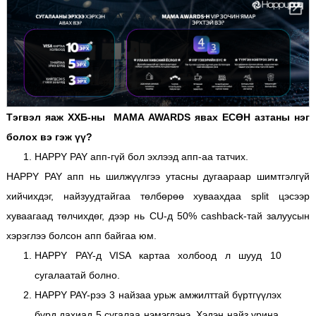
Тэгвэл яаж ХХБ-ны MAMA AWARDS явах ЕСӨН азтаны нэг
болох вэ гэж үү?
HAPPY PAY апп-гүй бол эхлээд апп-аа татчих.
HAPPY PAY aпп нь шилжүүлгээ утасны дугаараар шимтгэлгүй
хийчихдэг, найзуудтайгаа төлбөрөө хуваахдаа split цэсээр
хуваагаад төлчихдөг, дээр нь СU-д 50% cashback-тай залуусын
хэрэглээ болсон апп байгаа юм.
HAPPY PAY-д VISA картаа холбоод л шууд 10
сугалаатай болно.
HAPPY PAY-рээ 3 найзаа урьж амжилттай бүртгүүлэх
бүрд дахиад 5 сугалаа нэмэгдэнэ. Хэдэн найз урина,