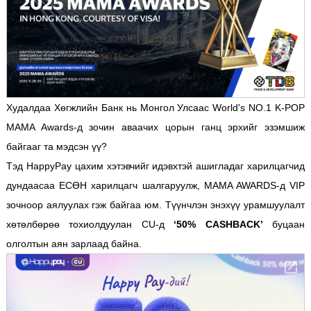
Худалдаа Хөгжлийн Банк нь Монгол Улсаас World's NO.1 K-POP
MAMA Awards-д зочин аваачих цорын ганц эрхийг эзэмшиж
байгааг та мэдсэн үү?
Тэд HappyPay цахим хэтэвчийг идэвхтэй ашигладаг харилцагчид
дундаасаа ЕСӨН харилцагч шалгаруулж, MAMA AWARDS-д VIP
зочноор аялуулах гэж байгаа юм. Түүнчлэн энэхүү урамшуулалт
хөтөлбөрөө тохиолдуулан CU-д
‘50% CASHBACK’
буцаан
олголтын аян зарлаад байна.