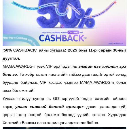
‘50% CASHBACK’
аяны хугацаа
: 2025 оны 11-р сарын 30-ныг
дуустал.
MAMA AWARDS-г үзэх VIP эрх гэдэг нь
энгийн нэг аяллын эрх
биш ээ
. Та хоёр талын нислэгийн тийзээ даалгаж, 5 одтой зочид
буудалд байрлаж, VIP хэсгээс үзэнгээ MAMA AWARDS-н бэлэг
авах боломжтой.
Үүнээс ч илүү супер нь GD тэргүүтэй оддыг хамгийн ойроос
харж,
улаан хивсний ёслолд
оролцох
дахин давтагдашгүй,
цорын ганц онцгой боломж бөгөөд үүнийг зөвхөн Худалдаа
Хөгжлийн Банкны есөн харилцагч эдлэх гэж байна.