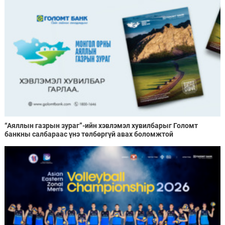
“Аяллын газрын зураг”-ийн хэвлэмэл хувилбарыг Голомт
банкны салбараас үнэ төлбөргүй авах боломжтой