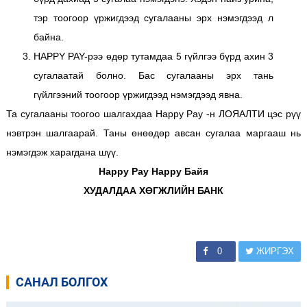
тэр тоогоор үржигдээд сугалааны эрх нэмэгдээд л
байна.
HAPPY PAY-рээ өдөр тутамдаа 5 гүйлгээ бүрд ахин 3
сугалаатай болно. Бас сугалааны эрх тань
гүйлгээний тоогоор үржигдээд нэмэгдээд явна.
Та сугалааны тоогоо шалгахдаа Happy Pay -н ЛОЯАЛТИ цэс рүү
нэвтрэн шалгаарай. Таны өнөөдөр авсан сугалаа маргааш нь
нэмэгдэж харагдана шүү.
Happy Pay Happy Байя
ХУДАЛДАА ХӨГЖЛИЙН БАНК
0
ЖИРГЭХ
САНАЛ БОЛГОХ