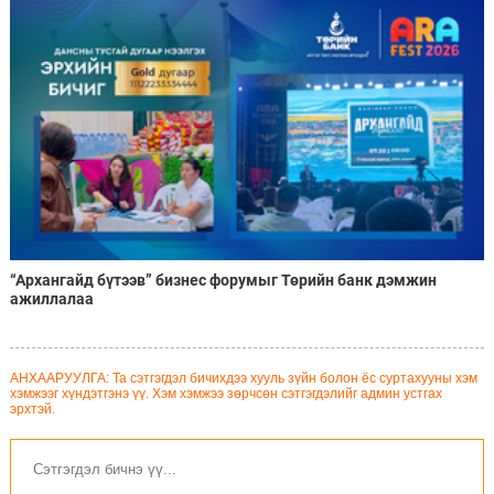
“Архангайд бүтээв” бизнес форумыг Төрийн банк дэмжин
ажиллалаа
АНХААРУУЛГА: Та сэтгэгдэл бичихдээ хууль зүйн болон ёс суртахууны хэм
хэмжээг хүндэтгэнэ үү. Хэм хэмжээ зөрчсөн сэтгэгдэлийг админ устгах
эрхтэй.