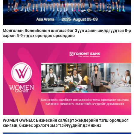
Монголын Волейболын шигшээ баг Зүүн азийн шилдгүүдтэй 8-р
сарын 5-9-нд эх орондоо өрсөлдөнө
WOMEN OWNED: Бизнесийн салбарт жендерийн тэгш оролцоог
хангаж, бизнес эрхлэгч эмэгтэйчүүдийг дэмжинэ