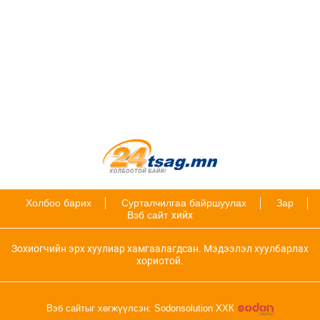
Холбоо барих
Сурталчилгаа байршуулах
Зар
Вэб сайт
хийх
Зохиогчийн эрх хуулиар хамгаалагдсан. Мэдээлэл хуулбарлах
хориотой.
Вэб сайтыг хөгжүүлсэн: Sodonsolution ХХК