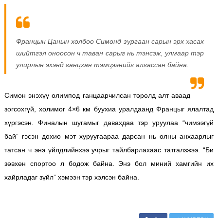
Францын Цанын холбоо Симонд зургаан сарын эрх хасах
шийтгэл оноосон ч таван сарыг нь тэнсэж, улмаар тэр
улирлын эхэнд ганцхан тэмцээнийг алгассан байна.
Симон энэхүү олимпод ганцаарчилсан төрөлд алт аваад
зогсохгүй, холимог 4×6 км буухиа уралдаанд Францыг ялалтад
хүргэсэн. Финалын шугамыг давахдаа тэр уруулаа “чимээгүй
бай” гэсэн дохио мэт хуруугаараа дарсан нь олны анхаарлыг
татсан ч энэ үйлдлийнхээ учрыг тайлбарлахаас татгалзжээ. “Би
зөвхөн спортоо л бодож байна. Энэ бол миний хамгийн их
хайрладаг зүйл” хэмээн тэр хэлсэн байна.