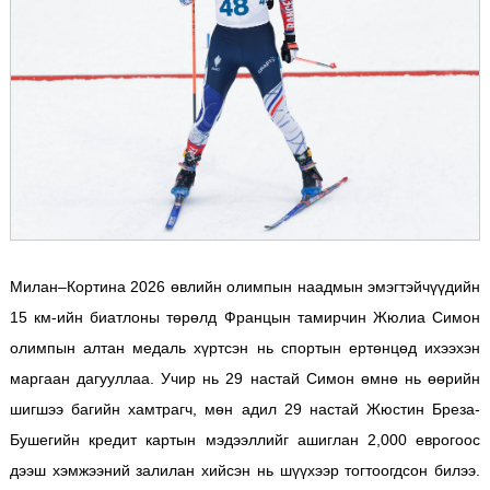
Милан–Кортина 2026 өвлийн олимпын наадмын эмэгтэйчүүдийн
15 км-ийн биатлоны төрөлд Францын тамирчин Жюлиа Симон
олимпын алтан медаль хүртсэн нь спортын ертөнцөд ихээхэн
маргаан дагууллаа. Учир нь 29 настай Симон өмнө нь өөрийн
шигшээ багийн хамтрагч, мөн адил 29 настай Жюстин Бреза-
Бушегийн кредит картын мэдээллийг ашиглан 2,000 еврогоос
дээш хэмжээний залилан хийсэн нь шүүхээр тогтоогдсон билээ.