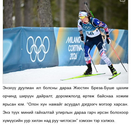
Энэхүү дуулиан ил болсны дараа Жюстин Бреза-Буше цахим
орчинд ширүүн дайралт, доромжлолд өртөж байснаа хожим
ярьсан юм. “Олон хүн намайг асуудал дэгдээгч мэтээр харсан.
Энэ түүх миний гайхалтай улирлын дараа гарч ирсэн болохоор
хүмүүсийн уур хилэн над руу чиглэсэн” хэмээн тэр хэлжээ.