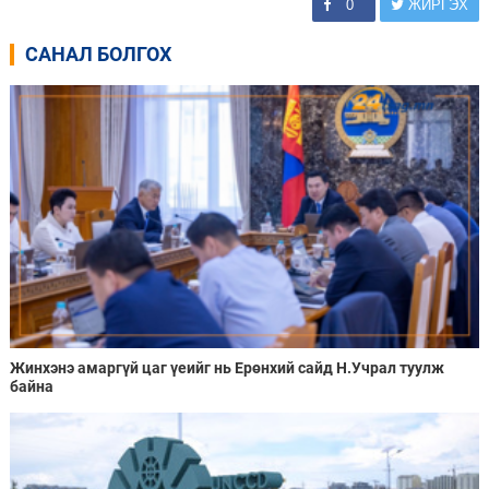
0
ЖИРГЭХ
САНАЛ БОЛГОХ
Жинхэнэ амаргүй цаг үеийг нь Ерөнхий сайд Н.Учрал туулж
байна