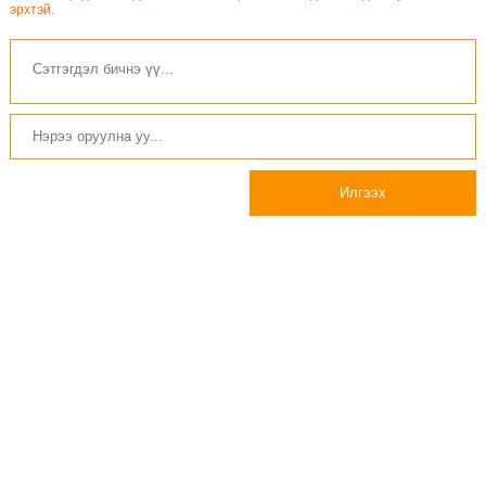
эрхтэй.
Илгээх