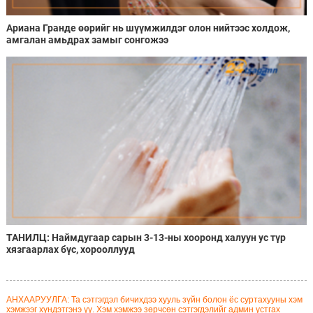
Ариана Гранде өөрийг нь шүүмжилдэг олон нийтээс холдож,
амгалан амьдрах замыг сонгожээ
ТАНИЛЦ: Наймдугаар сарын 3-13-ны хооронд халуун ус түр
хязгаарлах бүс, хорооллууд
АНХААРУУЛГА: Та сэтгэгдэл бичихдээ хууль зүйн болон ёс суртахууны хэм
хэмжээг хүндэтгэнэ үү. Хэм хэмжээ зөрчсөн сэтгэгдэлийг админ устгах