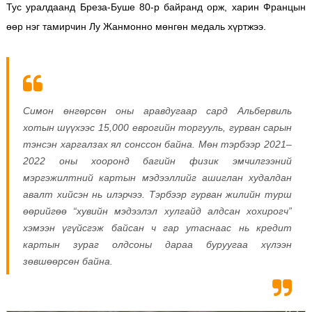
Тус уралдаанд Бреза-Буше 80-р байранд орж, харин Францын
өөр нэг тамирчин Лу Жанмонно мөнгөн медаль хүртжээ.
Симон өнгөрсөн оны аравдугаар сард Альбервиль
хотын шүүхээс 15,000 еврогийн торгууль, гурван сарын
тэнсэн харгалзах ял сонссон байна. Мөн тэрбээр 2021–
2022 оны хооронд багийн физик эмчилгээний
мэргэжилтний картын мэдээллийг ашиглан худалдан
авалт хийсэн нь илэрчээ. Тэрбээр гурван жилийн турш
өөрийгөө “хувийн мэдээлэл хулгайд алдсан хохирогч”
хэмээн үгүйсгэж байсан ч гар утаснаас нь кредит
картын зураг олдсоны дараа буруугаа хүлээн
зөвшөөрсөн байна.