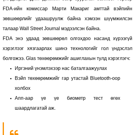
FDA-ийн комиссар Марти Макариг амттай вэйпийн
зөвшөөрлийг удаашруулж байна хэмээн шүүмжилсэн
талаар Wall Street Journal мэдээлсэн байна.
FDA энэ удаад зөвшөөрөл олгохдоо насанд хүрээгүй
хэрэглээг хязгаарлах шинэ технологийг гол үндэслэл
болгожээ. Glas төхөөрөмжийг ашиглахын тулд хэрэглэгч:
Иргэний үнэмлэхээр нас баталгаажуулах
Вэйп төхөөрөмжийг гар утастай Bluetooth-оор
холбох
Апп-аар үе үе биометр тест өгөх
шаардлагатай аж.