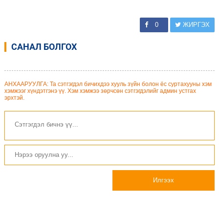
0
ЖИРГЭХ
САНАЛ БОЛГОХ
АНХААРУУЛГА: Та сэтгэгдэл бичихдээ хууль зүйн болон ёс суртахууны хэм
хэмжээг хүндэтгэнэ үү. Хэм хэмжээ зөрчсөн сэтгэгдэлийг админ устгах
эрхтэй.
Илгээх