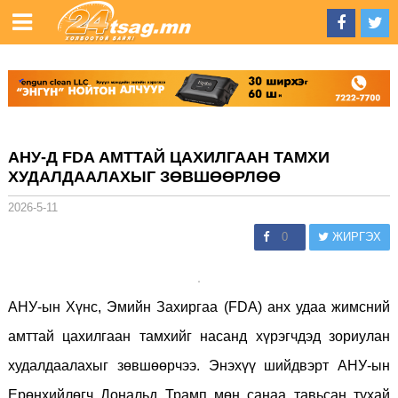
АНУ-Д FDA АМТТАЙ ЦАХИЛГААН ТАМХИ
ХУДАЛДААЛАХЫГ ЗӨВШӨӨРЛӨӨ
2026-5-11
0
ЖИРГЭХ
АНУ-ын Хүнс, Эмийн Захиргаа (FDA) анх удаа жимсний
амттай цахилгаан тамхийг насанд хүрэгчдэд зориулан
худалдаалахыг зөвшөөрчээ. Энэхүү шийдвэрт АНУ-ын
Ерөнхийлөгч Дональд Трамп мөн санаа тавьсан тухай