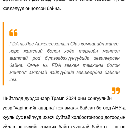
хэвлэлүүд онцолсон байна.
FDA нь Лос Анжелес хотын Glas компанийн манго,
нэрс жимсний болон хоёр төрлийн ментол
амттай pod бүтээгдэхүүнүүдийг зөвшөөрсөн
байна. Өмнө нь FDA зөвхөн тамхины болон
ментол амттай вэйпүүдийг зөвшөөрдөг байсан
юм.
Нийтлэлд дурдсанаар Трамп 2024 оны сонгуулийн
үеэр “vaping-ийг аварна” гэж амалж байсан бөгөөд АНУ-д
хууль бус вэйпүүд ихэсч буйтай холбоотойгоор дотоодын
үйлдвэрлэгчдийг дэмжих байр суурьтай байжээ. Тэрээр