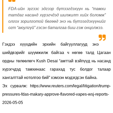
FDA-ийн зүгээс эдгээр бүтээгдэхүүн нь “тамхи
татдаг насанд хүрэгчдэд шилжилт хийх боломж”
олгох зорилготой бөгөөд энэ нь бүтээгдэхүүнийг
огт “аюулгүй” гэсэн баталгаа биш гэж онцолжээ.
Гэхдээ хүүхдийн эрхийн байгууллагууд энэ
шийдвэрийг шүүмжилж байгаа ч нөгөө талд Цагаан
ордны төлөөлөгч Kush Desai “амттай вэйпүүд нь насанд
хүрэгчдэд тамхинаас гарахад тус болдог талаар
хангалттай нотолгоо бий” хэмээн мэдэгдсэн байна.
Эх сурвалж: https://www.reuters.com/legal/litigation/trump-
pressures-fdas-makary-approve-flavored-vapes-wsj-reports-
2026-05-05