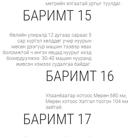
метрийн ялгаатай уртыг туулдаг.
БАРИМТ 15
Өвлийн улиралд 12 дугаар сараас 5
сар хүртэл хөлддөг учир нуурын
мөсөн дээгүүр машин тээвэр явах
боломжтой ч ингэх явцад нуурыг ихэд
бохирдуулжээ. 30-40 машин нууранд
живсэн хэмээх судалгаа байдаг.
БАРИМТ 16
Улаанбаатар хотоос Мөрөн 680 км,
Мөрөн хотоос Хатгал тосгон 104 км
зайтай.
БАРИМТ 17