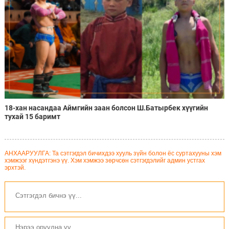
18-хан насандаа Аймгийн заан болсон Ш.Батырбек хүүгийн
тухай 15 баримт
АНХААРУУЛГА: Та сэтгэгдэл бичихдээ хууль зүйн болон ёс суртахууны хэм
хэмжээг хүндэтгэнэ үү. Хэм хэмжээ зөрчсөн сэтгэгдэлийг админ устгах
эрхтэй.