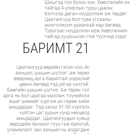
Шишгэд гол болох юм. Хөвсгөлийн их
тайгад 4 улирлын турш цааны
бэлчээр даган нүүдэллэж аж төрдөг.
Цаатангууд бол тува угсааны
монголжсон урианхай нар бөгөөд
Тувагаас нүүдэллэн ирж Хөвсгөлийн
тайгад суурьшсан гэж түүхчид үздэг.
БАРИМТ 21
Цаатангууд өөрийн гэсэн хэл, ёс
заншил, шашин шүтлэг, аж төрөх
өвөрмөц арга барилтай үндэсний
цөөнх бөгөөд тэд уйгар хэлтэй.
Бөөгийн шашин шүтнэ. Аж төрөх гол
арга нь бол цаагаа маллан, түүнийхээ
ашиг шимийг хүртэж ан гөрөө хийж
амьдардаг. Тэд хасах 31-50 хүртэлх
хүйтэн цаг уурын хүнд нөхцөлд
амьдардаг. Цаатангуудын хувьд
өөрсдийн бичмэл түүх гэж байхгүй,
уламжлалт зан заншил нь алдагдаж