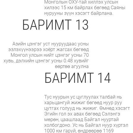
Монголын ОХУ-тай хиллэх улсын
хилээс 15 км байрлах бөгөөд Саяны
нурууны зүүн хэсэгт байрлана.
БАРИМТ 13
Азийн цэнгэг уст нууруудаас усны
эзлэхүүнээрээ хоёрт жагсах бөгөөд
Монгол улсын нийт цэнгэг усны 70
хувь, дэлхийн цэнгэг усны 0.48 хувийг
өөртөө агуулна
БАРИМТ 14
Тус нуурын ус цуглуулах талбай нь
харьцангуй жижиг бөгөөд нуур руу
цутгах голууд нь жижиг. Өмнөд хэсэгт
Эгийн гол эх авах бөгөөд Сэлэнгэ
мөрөн, цаашлаад Байгал нууртай
холбогдоно. Ус нь Байгал нуур хүртэл
1000 км гаруй, өндрөөрөө 1169