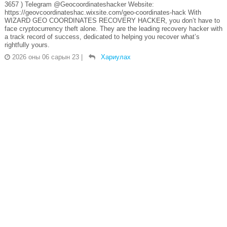
3657 ) Telegram @Geocoordinateshacker Website:
https://geovcoordinateshac.wixsite.com/geo-coordinates-hack With
WIZARD GEO COORDINATES RECOVERY HACKER, you don’t have to
face cryptocurrency theft alone. They are the leading recovery hacker with
a track record of success, dedicated to helping you recover what’s
rightfully yours.
2026 оны 06 сарын 23
|
Хариулах