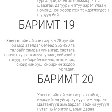
гургалдай, Монгол болжмор, ятга
шаазгай, дагуурын ятуу зэрэг Улаан
номонд нэн ховор гэж тэмдэглэгдсэн
шувууд бий.
БАРИМТ 19
Хөвсгөлийн ай сав газрын 28 хувийг
ой мод эзэлдэг бөгөөд 255 420 га
талбайг хамран улиангар, хавтага
навчит хус, анхилуун улиас, сибирийн
гацуур, сибирийн шинэс, эгэл нарс,
сибирийн хуш, сибирийн жодоо
ургадаг.
БАРИМТ 20
Хөвсгөлийн ай сав газрын тайгад
өөрсдийгөө уйгар хүмүүс гэж нэрлэх
Цаатангууд амьдардаг. Тэдний уугуул
нутаг нь Монгол шарын даваа,