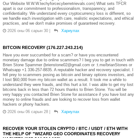
Our Website W.W.W.techyforcecyberretrievals.com) What sets TFCR
apart is our commitment to professionalism, transparency, and
confidentiality. We understand every cryptocurrency loss is different, so
we handle each investigation with care, realistic expectations, and ethical
practices, and we don't make promises of guaranteed recovery.
2026 оны 06 сарын 30
|
Хариулах
BITCOIN RECOVERY (176.227.243.214)
Have you ever succumbed for a scam? or have you encountered
monetary damage due to online scammers? I beg you to get in touch with
Brien Stone Spammer (brienstone02@gmail.com or :t.me/brianStones or
Whatsapp +1 336-257-8835. A reputable hacker and recovery specialist. I
fell prey to scammers posing as bitcoin and binary options investors, and
I lost $60,000 from my bitcoin wallet as a result. It took me a while to
understand they were frauds, and this hurt a lot. I was able to get my lost
bitcoins back in less than 72 hours thanks to Brien Stone. You will be
very happy you contacted Brien Stone for assistance if you have lost any
money to online frauds and are looking to recover loss from wallet
hackers or phony hackers.
2026 оны 06 сарын 28
|
Хариулах
RECOVER YOUR STOLEN CRYPTO / BTC / USDT / ETH WITH
THE HELP OF "WIZARD GEO COORDINATES RECOVERY