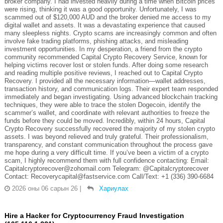
broker company. I had invested heavily during a time when Bitcoin prices
were rising, thinking it was a good opportunity. Unfortunately, I was
scammed out of $120,000 AUD and the broker denied me access to my
digital wallet and assets. It was a devastating experience that caused
many sleepless nights. Crypto scams are increasingly common and often
involve fake trading platforms, phishing attacks, and misleading
investment opportunities. In my desperation, a friend from the crypto
community recommended Capital Crypto Recovery Service, known for
helping victims recover lost or stolen funds. After doing some research
and reading multiple positive reviews, I reached out to Capital Crypto
Recovery. I provided all the necessary information—wallet addresses,
transaction history, and communication logs. Their expert team responded
immediately and began investigating. Using advanced blockchain tracking
techniques, they were able to trace the stolen Dogecoin, identify the
scammer’s wallet, and coordinate with relevant authorities to freeze the
funds before they could be moved. Incredibly, within 24 hours, Capital
Crypto Recovery successfully recovered the majority of my stolen crypto
assets. I was beyond relieved and truly grateful. Their professionalism,
transparency, and constant communication throughout the process gave
me hope during a very difficult time. If you’ve been a victim of a crypto
scam, I highly recommend them with full confidence contacting: Email:
Capitalcryptorecover@zohomail.com Telegram: @Capitalcryptorecover
Contact: Recoverycapital@fastservice.com Call/Text: +1 (336) 390-6684
2026 оны 06 сарын 26
|
Хариулах
Hire a Hacker for Cryptocurrency Fraud Investigation