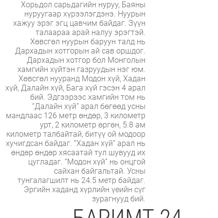
Хорьдол сарьдагийн нуруу, Баяны
нуруугаар хүрээлэгдэнэ. Нуурын
хажуу эрэг эгц цавчим байдаг. Зүүн
талаараа арай налуу эрэгтэй.
Хөвсгөл нуурын баруун талд нь
Дархадын хотгорын ай сав оршдог.
Дархадын хотгор бол Монголын
хамгийн хүйтэн газруудын нэг юм.
Хөвсгөл нууранд Модон хүй, Хадан
хүй, Далайн хүй, Бага хүй гэсэн 4 арал
бий. Эдгээрээс хамгийн том нь
“Далайн хүй” арал бөгөөд усны
мандлаас 126 метр өндөр, 3 километр
урт, 2 километр өргөн, 5.8 ам
километр талбайтай, битүү ой модоор
хучигдсан байдаг. “Хадан хүй” арал нь
өндөр өндөр хясаатай тул шувууд их
цугладаг. “Модон хүй” нь онцгой
сайхан байгальтай. Усны
тунгалагшилт нь 24.5 метр байдаг.
Эргийн хаданд хүрлийн үеийн сүг
зурагнууд бий.
БАРИМТ 24