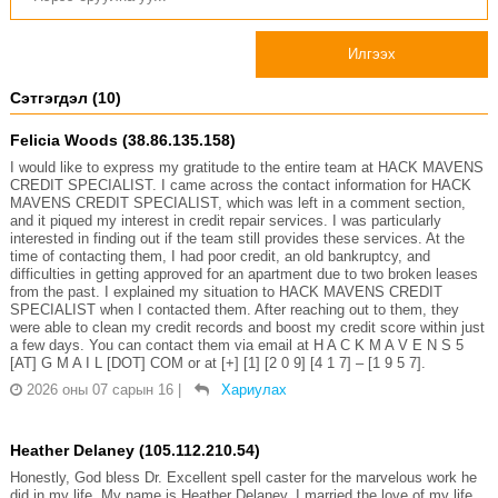
Илгээх
Сэтгэгдэл (10)
Felicia Woods (38.86.135.158)
I would like to express my gratitude to the entire team at HACK MAVENS
CREDIT SPECIALIST. I came across the contact information for HACK
MAVENS CREDIT SPECIALIST, which was left in a comment section,
and it piqued my interest in credit repair services. I was particularly
interested in finding out if the team still provides these services. At the
time of contacting them, I had poor credit, an old bankruptcy, and
difficulties in getting approved for an apartment due to two broken leases
from the past. I explained my situation to HACK MAVENS CREDIT
SPECIALIST when I contacted them. After reaching out to them, they
were able to clean my credit records and boost my credit score within just
a few days. You can contact them via email at H A C K M A V E N S 5
[AT] G M A I L [DOT] COM or at [+] [1] [2 0 9] [4 1 7] – [1 9 5 7].
2026 оны 07 сарын 16
|
Хариулах
Heather Delaney (105.112.210.54)
Honestly, God bless Dr. Excellent spell caster for the marvelous work he
did in my life. My name is Heather Delaney. I married the love of my life