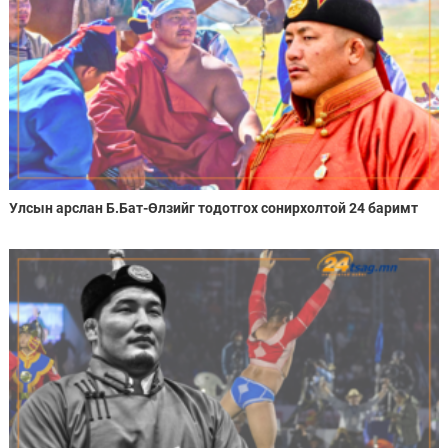
Улсын арслан Б.Бат-Өлзийг тодотгох сонирхолтой 24 баримт