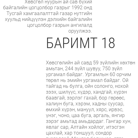
Хөвсгөл нуурын ай сав бүхий
байгалийн цогцолбор газрыг 1992 онд
Тусгай хамгаалалттай газар нутгийн
хуульд нийцүүлэн дэлхийн байгалийн
цогцолбор газрын ангилалд
оруулжээ.
БАРИМТ 18
Хөвсгөлийн ай савд 59 зүйлийн хөхтөн
амьтан, 244 зүйл шувуу, 750 зүйл
ургамал байдаг. Ургамлын 60 орчим
төрөл нь эмийн ургамал байдаг. Ой
тайгад нь булга, ойн солонго, нохой
зээх, шилүүс, хүдэр, хандгай, хүрэн
баавгай, зэрлэг гахай, бор гөрөөс,
халиун буга, хэрэм, хадны суусар,
өмхий хүрэн, мануул, хярс, ирвэс,
үнэг, чоно, цаа буга, аргаль, янгир
зэрэг амьтад амьдардаг. Гангар хун,
явлаг сар, Алтайн хойлог, итэсгэн
цахлай, хар тоншуул, сондор