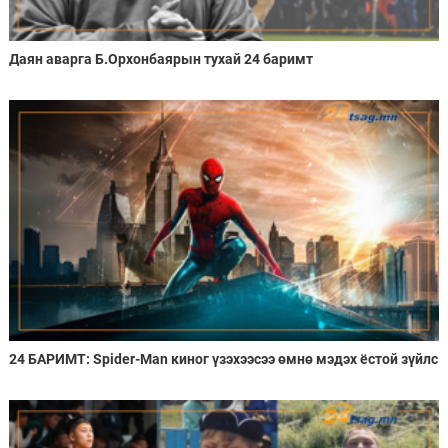
Даян аварга Б.Орхонбаярын тухай 24 баримт
24 БАРИМТ: Spider-Man киног үзэхээсээ өмнө мэдэх ёстой зүйлс