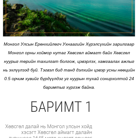
Монгол Улсын Ерөнхийлөгч Ухнаагийн Хүрэлсүхийн зарилгаар
Монгол орны хоймор нутаг Хөвсгөл аймагт байх Хөвсгөл
нуурыг төрийн тахилгат болгож, цэвэрлэх, хамгаалах ажлыг
нь эхлүүлээд буй. Тэгвэл бид танд дэлхийн цэвэр усны нөөцийн
0.5 орчим хувийг бүрдүүлдэг уг нуурын тухай сонирхолтой 24
баримтыг хүргэж байна.
БАРИМТ 1
Хөвсгөл далай нь Монгол улсын хойд
хэсэгт Хөвсгөл аймагт далайн