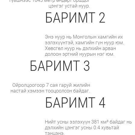
түвшнээс 1645 метр өндөрт оршдог
цэнгэг устай нуур.
БАРИМТ 2
Энэ нуур нь Монголын хамгийн их
эзлэхүүнтэй, хамгийн гүн нуур юм.
Хөвсгөл нуур нь дэлхийн арван
долоон эртний нуурын нэг юм.
БАРИМТ 3
Ойролцоогоор 7 сая гаруй жилийн
настай хэмээн тооцоолсон байдаг.
БАРИМТ 4
Нийт усны эзлэхүүн 381 км³ байдаг нь
дэлхийн цэнгэг усны 0.4 хувьтай
тэнцэнэ.