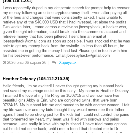
(105.116.1.231)
I was repeatedly duped in my desperate search for prompt help to recover
my money following an online cryptocurrency theft. Even after paying all
of the fees and charges that were consistently asked, I was unable to
retrieve any of the $46,000 USD that I had invested, let alone the profits.
Two weeks later, I came across a review on jbeespyhack, a hacker who,
given the right information, could break into the scammer's account and
retrieve money that had been pilfered. I sent him an email at
jbeespyhack@gmail.com as soon as possible. I was shocked that he was
able to get my money back from the swindle. In less than 48 hours, he
assisted me in getting the money I had lost.Please get in touch with him
for his best-ever performance. Email:jbeespyhack@gmail.com
2026 оны 06 сарын 26
|
Хариулах
Heather Delaney (105.112.210.35)
Hello friends, I’m so excited! I never thought getting my husband back
and saved my marriage could be this easy.. My name is Heather Delaney.
I married the love of my life Riley on 10/02/15 and we now have two
beautiful girls Abby & Erin, who are conjoined twins, that were born
07/24/16. My husband left me and moved to be with another woman. I felt
my life was over and my kids thought they would never see their father
again. I tried to be strong just for the kids but I could not control the pains
that tormented my heart, my heart was filled with sorrows and pains
because I was really in love with my husband. I have tried many options
but he did not come back, until i met a friend that directed me to Dr.