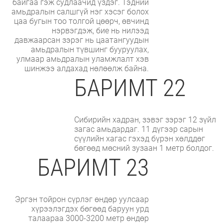
байгаа гэж судлаачид үздэг. Тэдний
амьдралын салшгүй нэг хэсэг болох
цаа бугын тоо толгой цөөрч, өвчинд
нэрвэгдэж, бие нь нилээд
давжаарсан зэрэг нь цаатангуудын
амьдралын түвшинг бууруулах,
улмаар амьдралын уламжлалт хэв
шинжээ алдахад нөлөөлж байна.
БАРИМТ 22
Сибирийн хадран, зэвэг зэрэг 12 зүйл
загас амьдардаг. 11 дүгээр сарын
сүүлийн хагас гэхэд бүрэн хөлддөг
бөгөөд мөсний зузаан 1 метр болдог.
БАРИМТ 23
Эргэн тойрон сүрлэг өндөр уулсаар
хүрээлэгдэх бөгөөд баруун урд
талаараа 3000-3200 метр өндөр