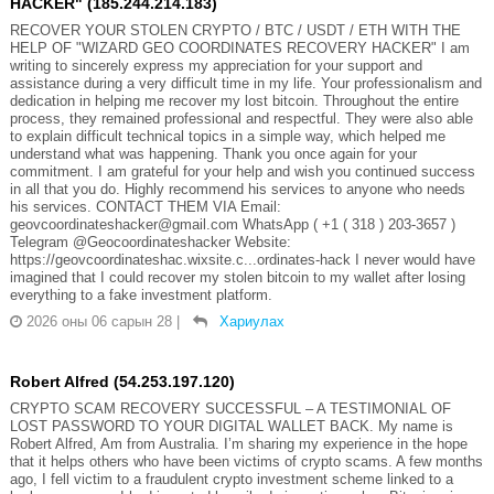
HACKER" (185.244.214.183)
RECOVER YOUR STOLEN CRYPTO / BTC / USDT / ETH WITH THE
HELP OF "WIZARD GEO COORDINATES RECOVERY HACKER" I am
writing to sincerely express my appreciation for your support and
assistance during a very difficult time in my life. Your professionalism and
dedication in helping me recover my lost bitcoin. Throughout the entire
process, they remained professional and respectful. They were also able
to explain difficult technical topics in a simple way, which helped me
understand what was happening. Thank you once again for your
commitment. I am grateful for your help and wish you continued success
in all that you do. Highly recommend his services to anyone who needs
his services. CONTACT THEM VIA Email:
geovcoordinateshacker@gmail.com WhatsApp ( +1 ( 318 ) 203-3657 )
Telegram @Geocoordinateshacker Website:
https://geovcoordinateshac.wixsite.c...ordinates-hack I never would have
imagined that I could recover my stolen bitcoin to my wallet after losing
everything to a fake investment platform.
2026 оны 06 сарын 28
|
Хариулах
Robert Alfred (54.253.197.120)
CRYPTO SCAM RECOVERY SUCCESSFUL – A TESTIMONIAL OF
LOST PASSWORD TO YOUR DIGITAL WALLET BACK. My name is
Robert Alfred, Am from Australia. I’m sharing my experience in the hope
that it helps others who have been victims of crypto scams. A few months
ago, I fell victim to a fraudulent crypto investment scheme linked to a