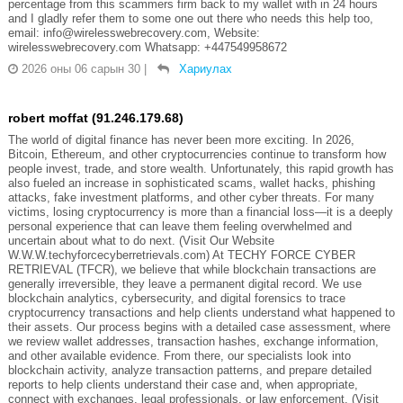
percentage from this scammers firm back to my wallet with in 24 hours
and I gladly refer them to some one out there who needs this help too,
email: info@wirelesswebrecovery.com, Website:
wirelesswebrecovery.com Whatsapp: +447549958672
2026 оны 06 сарын 30
|
Хариулах
robert moffat (91.246.179.68)
The world of digital finance has never been more exciting. In 2026,
Bitcoin, Ethereum, and other cryptocurrencies continue to transform how
people invest, trade, and store wealth. Unfortunately, this rapid growth has
also fueled an increase in sophisticated scams, wallet hacks, phishing
attacks, fake investment platforms, and other cyber threats. For many
victims, losing cryptocurrency is more than a financial loss—it is a deeply
personal experience that can leave them feeling overwhelmed and
uncertain about what to do next. (Visit Our Website
W.W.W.techyforcecyberretrievals.com) At TECHY FORCE CYBER
RETRIEVAL (TFCR), we believe that while blockchain transactions are
generally irreversible, they leave a permanent digital record. We use
blockchain analytics, cybersecurity, and digital forensics to trace
cryptocurrency transactions and help clients understand what happened to
their assets. Our process begins with a detailed case assessment, where
we review wallet addresses, transaction hashes, exchange information,
and other available evidence. From there, our specialists look into
blockchain activity, analyze transaction patterns, and prepare detailed
reports to help clients understand their case and, when appropriate,
connect with exchanges, legal professionals, or law enforcement. (Visit