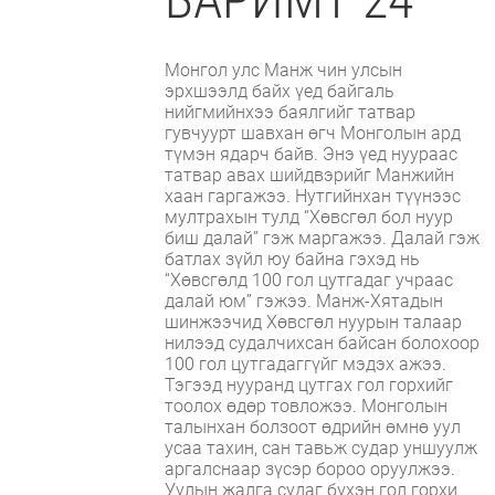
Монгол улс Манж чин улсын
эрхшээлд байх үед байгаль
нийгмийнхээ баялгийг татвар
гувчуурт шавхан өгч Монголын ард
түмэн ядарч байв. Энэ үед нуураас
татвар авах шийдвэрийг Манжийн
хаан гаргажээ. Нутгийнхан түүнээс
мултрахын тулд “Хөвсгөл бол нуур
биш далай” гэж маргажээ. Далай гэж
батлах зүйл юу байна гэхэд нь
“Хөвсгөлд 100 гол цутгадаг учраас
далай юм” гэжээ. Манж-Хятадын
шинжээчид Хөвсгөл нуурын талаар
нилээд судалчихсан байсан болохоор
100 гол цутгадаггүйг мэдэх ажээ.
Тэгээд нууранд цутгах гол горхийг
тоолох өдөр товложээ. Монголын
талынхан болзоот өдрийн өмнө уул
усаа тахин, сан тавьж судар уншуулж
аргалснаар зүсэр бороо оруулжээ.
Уулын жалга судаг бүхэн гол горхи