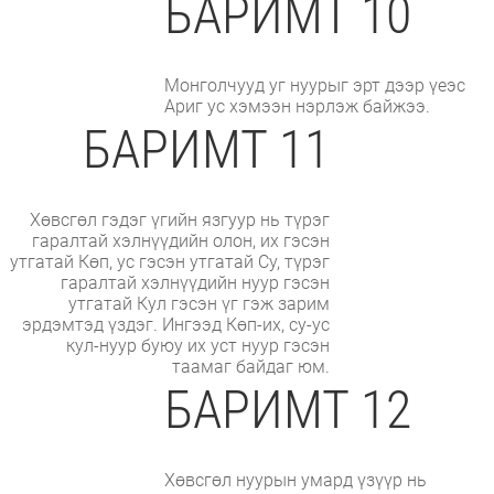
БАРИМТ 10
Монголчууд уг нуурыг эрт дээр үеэс
Ариг ус хэмээн нэрлэж байжээ.
БАРИМТ 11
Хөвсгөл гэдэг үгийн язгуур нь түрэг
гаралтай хэлнүүдийн олон, их гэсэн
утгатай Көп, ус гэсэн утгатай Су, түрэг
гаралтай хэлнүүдийн нуур гэсэн
утгатай Кул гэсэн үг гэж зарим
эрдэмтэд үздэг. Ингээд Көп-их, су-ус
кул-нуур буюу их уст нуур гэсэн
таамаг байдаг юм.
БАРИМТ 12
Хөвсгөл нуурын умард үзүүр нь