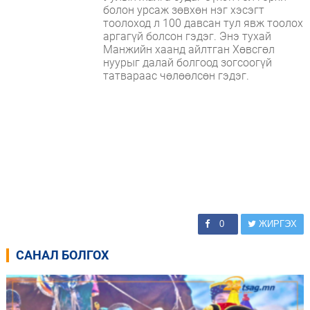
болон урсаж зөвхөн нэг хэсэгт
тоолоход л 100 давсан тул явж тоолох
аргагүй болсон гэдэг. Энэ тухай
Манжийн хаанд айлтган Хөвсгөл
нуурыг далай болгоод зогсоогүй
татвараас чөлөөлсөн гэдэг.
0
ЖИРГЭХ
САНАЛ БОЛГОХ