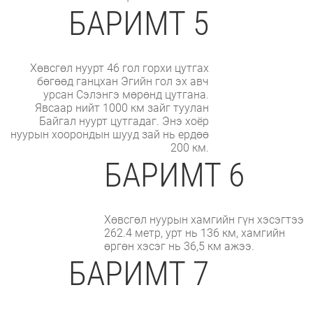
БАРИМТ 5
Хөвсгөл нуурт 46 гол горхи цутгах
бөгөөд ганцхан Эгийн гол эх авч
урсан Сэлэнгэ мөрөнд цутгана.
Явсаар нийт 1000 км зайг туулан
Байгал нуурт цутгадаг. Энэ хоёр
нуурын хоорондын шууд зай нь ердөө
200 км.
БАРИМТ 6
Хөвсгөл нуурын хамгийн гүн хэсэгтээ
262.4 метр, урт нь 136 км, хамгийн
өргөн хэсэг нь 36,5 км ажээ.
БАРИМТ 7