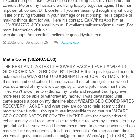
Excellent a spell caster, who helped me to bring back my husband after
11hours. Me and my husband are living happily together again, This man
is powerful, contact Dr. Excellent if you are passing through any difficulty
in life or having troubles in your marriage or relationship, he is capable of
making things right for you. Here his contact. Call/WhatsApp him at:
+2348084273514 "Or email him at: Excellentspellcaster@gmail.com ,For
more information visit his
website:https://drexcellentspellcaster.godaddysites.com
2026 оны 06 сарын 25
|
Хариулах
Matis Corie (38.248.91.83)
THE BEST AND FASTEST RECOVERY HACKER EVER // WIZARD
GEO COORDINATES RECOVERY HACKER It is a privilege and honor to
acknowledge WIZARD GEO COORDINATES RECOVERY HACKER for
their time and dedication. I came across them at the right time, when I
was scammed of my entire savings by a fake crypto investment site.
They won’t allow me to withdraw my funds and request that I pay even
more fees to be able to withdraw my money. I was devastated until I
came across a post on my timeline about WIZARD GEO COORDINATES
RECOVERY HACKER and what they are doing to help scam victims
recover their funds. I thought it was impossible to do that but WIZARD
GEO COORDINATES RECOVERY HACKER with their sophisticated
cyber security and tools were able to help me recover my money. I’m truly
grateful for their service and I recommend them to everyone who needs to
recover their cryptocurrency funds and accounts. You can contact them
via Email: geovcoordinateshacker@gmail.com WhatsApp ( +1 ( 318 ) 203-