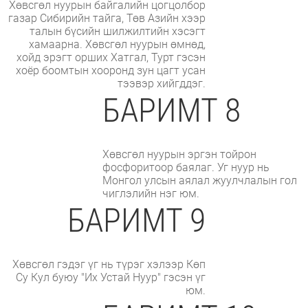
Хөвсгөл нуурын байгалийн цогцолбор
газар Сибирийн тайга, Төв Азийн хээр
талын бүсийн шилжилтийн хэсэгт
хамаарна. Хөвсгөл нуурын өмнөд,
хойд эрэгт орших Хатгал, Турт гэсэн
хоёр боомтын хооронд зун цагт усан
тээвэр хийгддэг.
БАРИМТ 8
Хөвсгөл нуурын эргэн тойрон
фосфоритоор баялаг. Уг нуур нь
Монгол улсын аялал жуулчлалын гол
чиглэлийн нэг юм.
БАРИМТ 9
Хөвсгөл гэдэг үг нь түрэг хэлээр Көп
Су Кул буюу "Их Устай Нуур" гэсэн үг
юм.