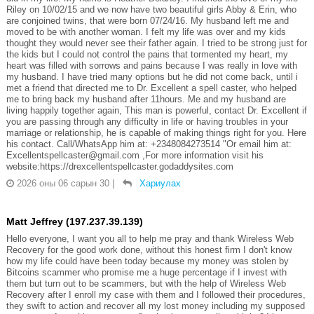
Riley on 10/02/15 and we now have two beautiful girls Abby & Erin, who
are conjoined twins, that were born 07/24/16. My husband left me and
moved to be with another woman. I felt my life was over and my kids
thought they would never see their father again. I tried to be strong just for
the kids but I could not control the pains that tormented my heart, my
heart was filled with sorrows and pains because I was really in love with
my husband. I have tried many options but he did not come back, until i
met a friend that directed me to Dr. Excellent a spell caster, who helped
me to bring back my husband after 11hours. Me and my husband are
living happily together again, This man is powerful, contact Dr. Excellent if
you are passing through any difficulty in life or having troubles in your
marriage or relationship, he is capable of making things right for you. Here
his contact. Call/WhatsApp him at: +2348084273514 "Or email him at:
Excellentspellcaster@gmail.com ,For more information visit his
website:https://drexcellentspellcaster.godaddysites.com
2026 оны 06 сарын 30
|
Хариулах
Matt Jeffrey (197.237.39.139)
Hello everyone, I want you all to help me pray and thank Wireless Web
Recovery for the good work done, without this honest firm I don't know
how my life could have been today because my money was stolen by
Bitcoins scammer who promise me a huge percentage if I invest with
them but turn out to be scammers, but with the help of Wireless Web
Recovery after I enroll my case with them and I followed their procedures,
they swift to action and recover all my lost money including my supposed