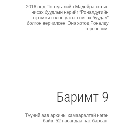
2016 онд Португалийн Мадейра хотын
нисэх буудлын нэрийг “Роналдугийн
нэрэмжит олон улсын нисэх буудал”
болгон өөрчилсөн. Энэ хотод Роналду
төрсөн юм.
Баримт 9
Түүний аав архины хамааралтай нэгэн
байв. 52 насандаа нас барсан.