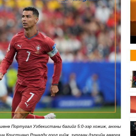
шөнө Португал Узбекистаны багийг 5:0-ээр хожиж, анхны
н Кристиано Роналду гоол хийж, зургаан дэлхийн аварга