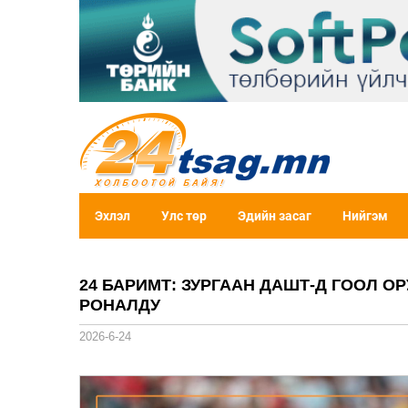
Эхлэл
Улс төр
Эдийн засаг
Нийгэм
24 БАРИМТ: ЗУРГААН ДАШТ-Д ГООЛ 
РОНАЛДУ
2026-6-24