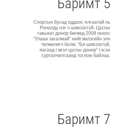
Баримт 5
Спортын бусад оддоос ялгаатай нь
Роналду нэг ч шивээсгүй. Цусны
гавьяат донор бөгөөд 2008 оноос
“Улаан загалмай” нийгэмлэгийн элч
төлөөлөгч болж, “Би шивээсгүй,
яагаад гэвэл цусны донор” гэсэн
сурталчилгаанд тоглож байлаа.
Баримт 7