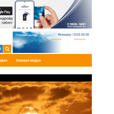
Улаанбаатар
Өнөөдөр / 2026.08.08
Өдөртөө
Шөнөдөө
идео
Сошиал мэдээ