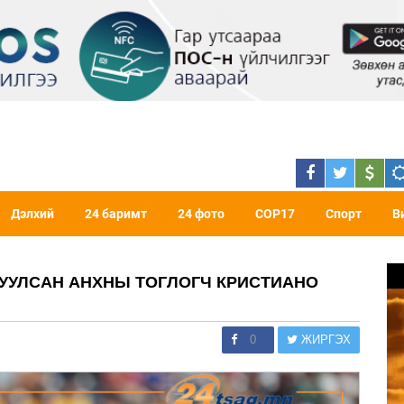
Дэлхий
24 баримт
24 фото
COP17
Спорт
В
ОРУУЛСАН АНХНЫ ТОГЛОГЧ КРИСТИАНО
0
ЖИРГЭХ