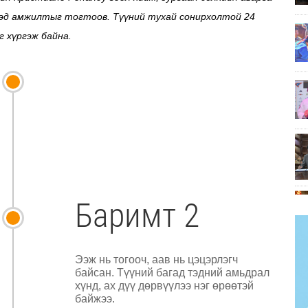
ээд амжилтыг тогтоов. Түүний тухай сонирхолтой 24
 хүргэж байна.
Баримт 2
Ээж нь тогооч, аав нь цэцэрлэгч
байсан. Түүний багад тэдний амьдрал
хүнд, ах дүү дөрвүүлээ нэг өрөөтэй
байжээ.