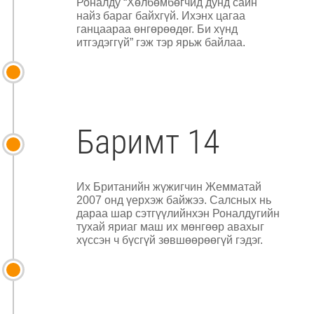
Роналду “Хөлбөмбөгчид дунд сайн
найз бараг байхгүй. Ихэнх цагаа
ганцаараа өнгөрөөдөг. Би хүнд
итгэдэггүй” гэж тэр ярьж байлаа.
Баримт 14
Их Британийн жүжигчин Жемматай
2007 онд үерхэж байжээ. Салсных нь
дараа шар сэтгүүлийнхэн Роналдугийн
тухай яриаг маш их мөнгөөр авахыг
хүссэн ч бүсгүй зөвшөөрөөгүй гэдэг.