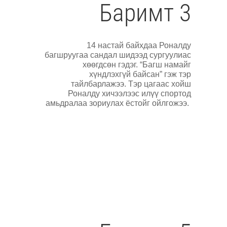
Баримт 3
14 настай байхдаа Роналду
багшруугаа сандал шидээд сургуулиас
хөөгдсөн гэдэг. “Багш намайг
хүндлэхгүй байсан” гэж тэр
тайлбарлажээ. Тэр цагаас хойш
Роналду хичээлээс илүү спортод
амьдралаа зориулах ёстойг ойлгожээ.