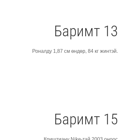
Баримт 13
Роналду 1,87 см өндөр, 84 кг жинтэй.
Баримт 15
Криштиану Nike-тай 2003 оноос