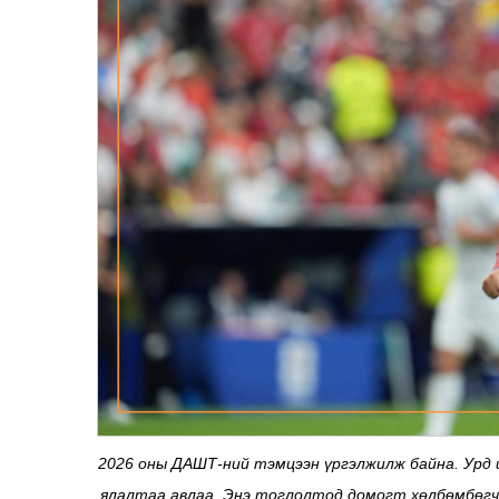
2026 оны ДАШТ-ний тэмцээн үргэлжилж байна. Урд 
ялалтаа авлаа. Энэ тоглолтод домогт хөлбөмбөгчи