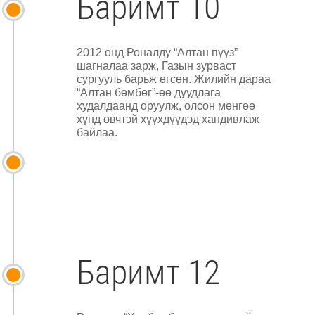
Баримт 10
2012 онд Роналду “Алтан пүүз”
шагналаа зарж, Газын зурваст
сургууль барьж өгсөн. Жилийн дараа
“Алтан бөмбөг”-өө дуудлага
худалдаанд оруулж, олсон мөнгөө
хүнд өвчтэй хүүхдүүдэд хандивлаж
байлаа.
Баримт 12