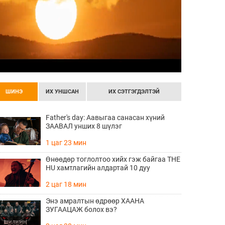
ШИНЭ
ИХ УНШСАН
ИХ СЭТГЭГДЭЛТЭЙ
Father's day: Аавыгаа санасан хүний
ЗААВАЛ унших 8 шүлэг
1 цаг 23 мин
Өнөөдөр тоглолтоо хийх гэж байгаа THE
HU хамтлагийн алдартай 10 дуу
2 цаг 18 мин
Энэ амралтын өдрөөр ХААНА
ЗУГААЦАЖ болох вэ?