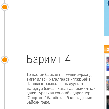
2
Баримт 4
15 настай байхад нь түүний зүрхэнд
эмгэг илэрч, хагалгаа хийлгэж байв.
Цаашдын замналыг нь дуусгаж
магадгүй байсан хагалгааг амжилттай
давж, гуравхан хоногийн дараа тэр
“Спортинг” багийнхаа бэлтгэлд очиж
байсан гэдэг.