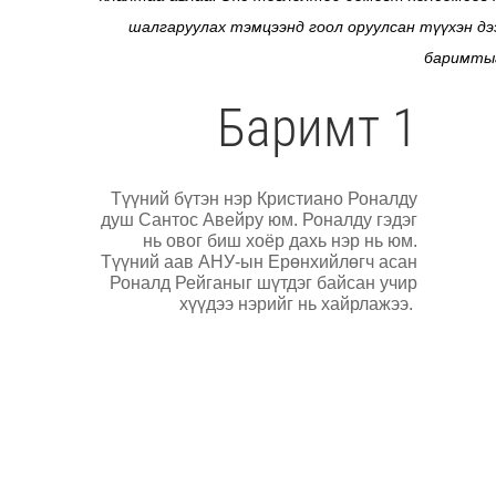
шалгаруулах тэмцээнд гоол оруулсан түүхэн д
баримтыг
Баримт 1
Түүний бүтэн нэр Кристиано Роналду
душ Сантос Авейру юм. Роналду гэдэг
нь овог биш хоёр дахь нэр нь юм.
Түүний аав АНУ-ын Ерөнхийлөгч асан
Роналд Рейганыг шүтдэг байсан учир
хүүдээ нэрийг нь хайрлажээ.