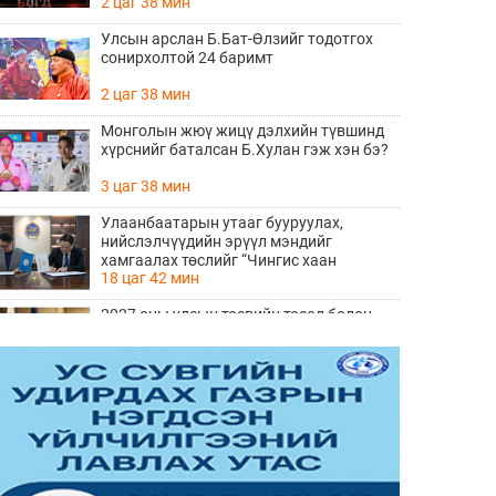
2 цаг 38 мин
Улсын арслан Б.Бат-Өлзийг тодотгох
сонирхолтой 24 баримт
2 цаг 38 мин
Монголын жюү жицү дэлхийн түвшинд
хүрснийг баталсан Б.Хулан гэж хэн бэ?
3 цаг 38 мин
Улаанбаатарын утааг бууруулах,
нийслэлчүүдийн эрүүл мэндийг
хамгаалах төслийг “Чингис хаан
18 цаг 42 мин
баялгийн сан нэгдэл” ХХК-тай хамтран
хэрэгжүүлнэ
2027 оны улсын төсвийн төсөл болон
2026 оны төсвийн тодотголын төслийн
олон нийтийн хэлэлцүүлэг боллоо
19 цаг 0 мин
Нийгмийн даатгалын сангийн хөрөнгө
7.6 тэрбум төгрөгөөр арвижлаа
19 цаг 20 мин