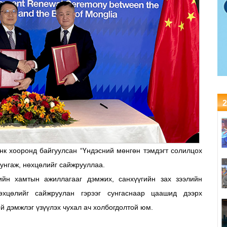
2
к хооронд байгуулсан “Үндэсний мөнгөн тэмдэгт солилцох
сунгаж, нөхцөлийг сайжрууллаа.
ийн хамтын ажиллагааг дэмжих, санхүүгийн зах зээлийн
өхцөлийг сайжруулан гэрээг сунгаснаар цаашид дээрх
й дэмжлэг үзүүлэх чухал ач холбогдолтой юм.