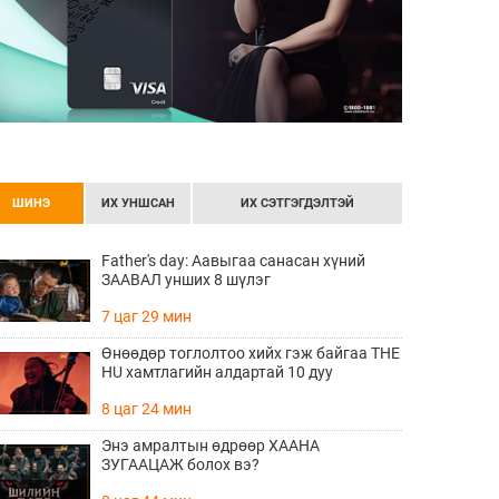
ШИНЭ
ИХ УНШСАН
ИХ СЭТГЭГДЭЛТЭЙ
Father's day: Аавыгаа санасан хүний
ЗААВАЛ унших 8 шүлэг
7 цаг 29 мин
Өнөөдөр тоглолтоо хийх гэж байгаа THE
HU хамтлагийн алдартай 10 дуу
8 цаг 24 мин
Энэ амралтын өдрөөр ХААНА
ЗУГААЦАЖ болох вэ?