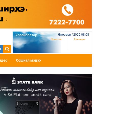
Улаанбаатар
Өнөөдөр / 2026.08.08
Өдөртөө
Шөнөдөө
идео
Сошиал мэдээ