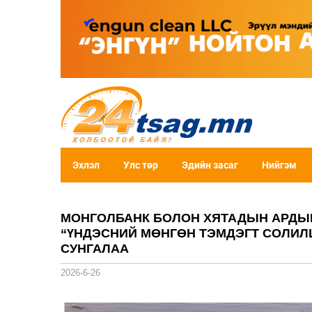
Эхлэл
Улс төр
Эдийн засаг
Нийгэм
МОНГОЛБАНК БОЛОН ХЯТАДЫН АРДЫН
“ҮНДЭСНИЙ МӨНГӨН ТЭМДЭГТ СОЛИЛЦ
СУНГАЛАА
2026-6-26