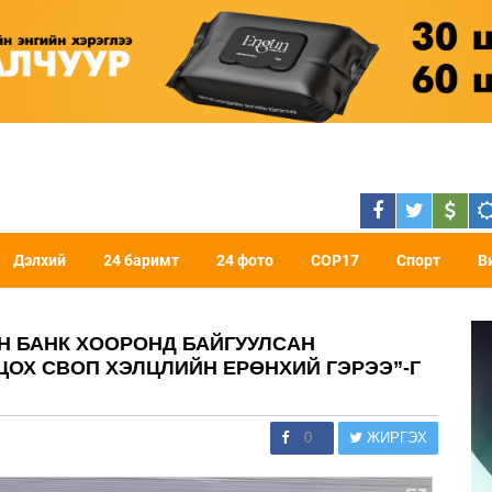
Дэлхий
24 баримт
24 фото
COP17
Спорт
В
 БАНК ХООРОНД БАЙГУУЛСАН
ОХ СВОП ХЭЛЦЛИЙН ЕРӨНХИЙ ГЭРЭЭ”-Г
0
ЖИРГЭХ