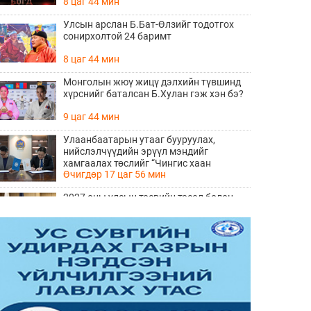
8 цаг 44 мин
Улсын арслан Б.Бат-Өлзийг тодотгох
сонирхолтой 24 баримт
8 цаг 44 мин
Монголын жюү жицү дэлхийн түвшинд
хүрснийг баталсан Б.Хулан гэж хэн бэ?
9 цаг 44 мин
Улаанбаатарын утааг бууруулах,
нийслэлчүүдийн эрүүл мэндийг
хамгаалах төслийг “Чингис хаан
Өчигдөр 17 цаг 56 мин
баялгийн сан нэгдэл” ХХК-тай хамтран
хэрэгжүүлнэ
2027 оны улсын төсвийн төсөл болон
2026 оны төсвийн тодотголын төслийн
олон нийтийн хэлэлцүүлэг боллоо
Өчигдөр 17 цаг 38 мин
Нийгмийн даатгалын сангийн хөрөнгө
7.6 тэрбум төгрөгөөр арвижлаа
Өчигдөр 17 цаг 18 мин