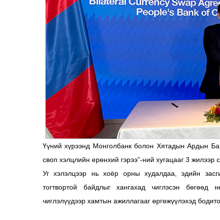
Үүний хүрээнд Монголбанк болон Хятадын Ардын Бан
своп хэлцлийн ерөнхий гэрээ”-ний хугацааг 3 жилээр 
Уг хэлэлцээр нь хоёр орны худалдаа, эдийн засг
тогтвортой байдлыг хангахад чиглэсэн бөгөөд н
чиглэлүүдээр хамтын ажиллагааг өргөжүүлэхэд бодито