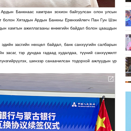
Ардын Банкнаас хамтран зохион байгуулсан олон улсын
т болон Хятадын Ардын Банкны Ерөнхийлөгч Пан Гун Шэн
ондын хамтын ажиллагааны өнөөгийн байдал болон цаашдын
 эдийн засгийн нөхцөл байдал, банк санхүүгийн салбарын
н засаг, тэр дундаа гадаад худалдаа, түүний санхүүжилт
гүнзгийрүүлэх, шинээр санаачилсан тодорхой ажлуудын үр