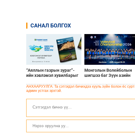
САНАЛ БОЛГОХ
“Аяллын газрын зураг”-
Монголын Волейболын
ийн хэвлэмэл хувилбарыг
шигшээ баг Зүүн азийн
Голомт банкны салбараас
шилдгүүдтэй 8-р сарын 5
үнэ төлбөргүй авах
9-нд эх орондоо өрсөлдө
АНХААРУУЛГА: Та сэтгэгдэл бичихдээ хууль зүйн болон ёс сурта
боломжтой
админ устгах эрхтэй.