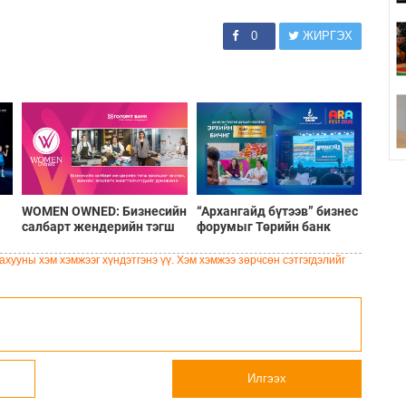
0
ЖИРГЭХ
WOMEN OWNED: Бизнесийн
“Архангайд бүтээв” бизнес
салбарт жендерийн тэгш
форумыг Төрийн банк
-
оролцоог хангаж, бизнес
дэмжин ажиллалаа
нө
эрхлэгч эмэгтэйчүүдийг
хууны хэм хэмжээг хүндэтгэнэ үү. Хэм хэмжээ зөрчсөн сэтгэгдэлийг
дэмжинэ
Илгээх