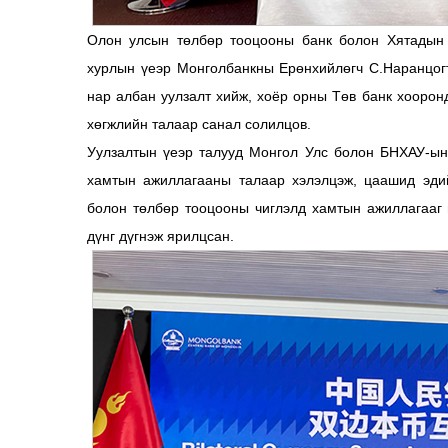
Олон улсын төлбөр тооцооны банк болон Хятадын 
хурлын үеэр Монголбанкны Ерөнхийлөгч С.Наранцог
нар албан уулзалт хийж, хоёр орны Төв банк хоор
хөгжлийн талаар санал солилцов.
Уулзалтын үеэр талууд Монгол Улс болон БНХАУ-ын
хамтын ажиллагааны талаар хэлэлцэж, цаашид эдий
болон төлбөр тооцооны чиглэлд хамтын ажиллагааг 
дүнг дүгнэж ярилцсан.