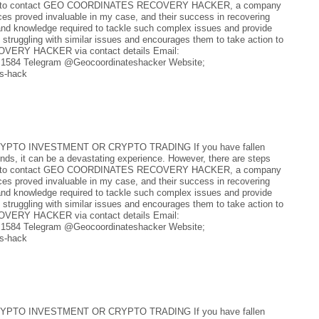
tion is to contact GEO COORDINATES RECOVERY HACKER, a company
ices proved invaluable in my case, and their success in recovering
and knowledge required to tackle such complex issues and provide
 struggling with similar issues and encourages them to take action to
OVERY HACKER via contact details Email:
 1584 Telegram @Geocoordinateshacker Website;
es-hack
TO INVESTMENT OR CRYPTO TRADING If you have fallen
unds, it can be a devastating experience. However, there are steps
tion is to contact GEO COORDINATES RECOVERY HACKER, a company
ices proved invaluable in my case, and their success in recovering
and knowledge required to tackle such complex issues and provide
 struggling with similar issues and encourages them to take action to
OVERY HACKER via contact details Email:
 1584 Telegram @Geocoordinateshacker Website;
es-hack
TO INVESTMENT OR CRYPTO TRADING If you have fallen