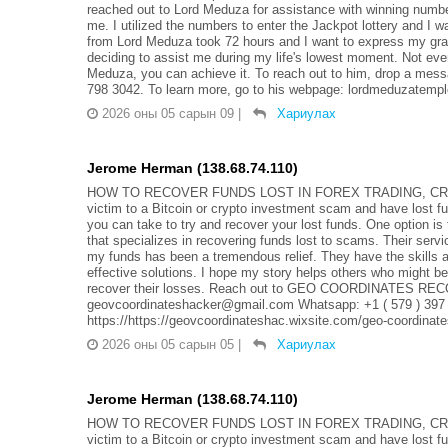
reached out to Lord Meduza for assistance with winning number
me. I utilized the numbers to enter the Jackpot lottery and I
from Lord Meduza took 72 hours and I want to express my grati
deciding to assist me during my life's lowest moment. Not ever
Meduza, you can achieve it. To reach out to him, drop a me
798 3042. To learn more, go to his webpage: lordmeduzatemple.c
2026 оны 05 сарын 09
|
Хариулах
Jerome Herman (138.68.74.110)
HOW TO RECOVER FUNDS LOST IN FOREX TRADING, CRYP
victim to a Bitcoin or crypto investment scam and have lost f
you can take to try and recover your lost funds. One op
that specializes in recovering funds lost to scams. Their serv
my funds has been a tremendous relief. They have the skills 
effective solutions. I hope my story helps others who might be
recover their losses. Reach out to GEO COORDINATES REC
geovcoordinateshacker@gmail.com Whatsapp: +1 ( 579 ) 397
https://https://geovcoordinateshac.wixsite.com/geo-coordinat
2026 оны 05 сарын 05
|
Хариулах
Jerome Herman (138.68.74.110)
HOW TO RECOVER FUNDS LOST IN FOREX TRADING, CRYP
victim to a Bitcoin or crypto investment scam and have lost f