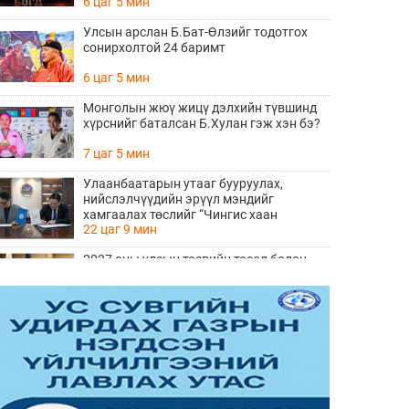
6 цаг 5 мин
Улсын арслан Б.Бат-Өлзийг тодотгох
сонирхолтой 24 баримт
6 цаг 5 мин
Монголын жюү жицү дэлхийн түвшинд
хүрснийг баталсан Б.Хулан гэж хэн бэ?
7 цаг 5 мин
Улаанбаатарын утааг бууруулах,
нийслэлчүүдийн эрүүл мэндийг
хамгаалах төслийг “Чингис хаан
22 цаг 9 мин
баялгийн сан нэгдэл” ХХК-тай хамтран
хэрэгжүүлнэ
2027 оны улсын төсвийн төсөл болон
2026 оны төсвийн тодотголын төслийн
олон нийтийн хэлэлцүүлэг боллоо
22 цаг 27 мин
Нийгмийн даатгалын сангийн хөрөнгө
7.6 тэрбум төгрөгөөр арвижлаа
22 цаг 46 мин