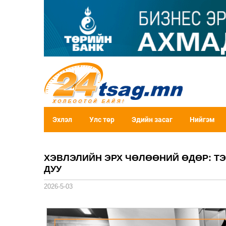
Эхлэл
Улс төр
Эдийн засаг
Нийгэм
ХЭВЛЭЛИЙН ЭРХ ЧӨЛӨӨНИЙ ӨДӨР: ТЭ
ДУУ
2026-5-03