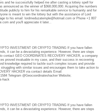
s and he successfully helped me after casting a lottery spell for
 was announced as the winner of $368,000,000. Acquiring the numbers
tude publicly to him for his remarkable service to humanity and for
yone is meant to win the lottery but with the assistance of Lord
ssage to his email: lordmeduzatemple@hotmail.com or Phone +1 807
om and you'll appreciate it later...
TO INVESTMENT OR CRYPTO TRADING If you have fallen
unds, it can be a devastating experience. However, there are steps
tion is to contact GEO COORDINATES RECOVERY HACKER, a company
ices proved invaluable in my case, and their success in recovering
and knowledge required to tackle such complex issues and provide
 struggling with similar issues and encourages them to take action to
OVERY HACKER via contact details Email:
 1584 Telegram @Geocoordinateshacker Website;
es-hack
TO INVESTMENT OR CRYPTO TRADING If you have fallen
unds, it can be a devastating experience. However, there are steps