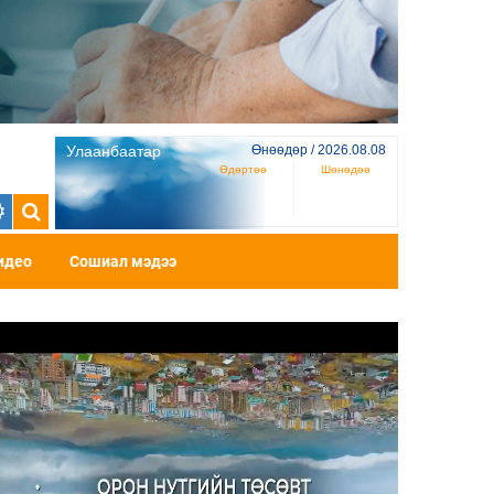
Улаанбаатар
Өнөөдөр / 2026.08.08
Өдөртөө
Шөнөдөө
идео
Сошиал мэдээ