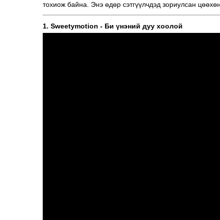
тохиож байна. Энэ өдөр сэтгүүлчдэд зориулсан цөөхө
1. Sweetymotion - Би үнэний дуу хоолой