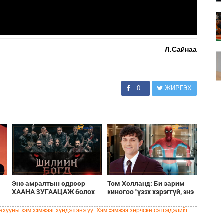
Л.Сайнаа
0
ЖИРГЭХ
Энэ амралтын өдрөөр
Том Холланд: Би зарим
ХААНА ЗУГААЦАЖ болох
киногоо "үзэх хэрэггүй, энэ
вэ?
үнэхээр сайн кино биш"
гэж хэлмээр санагддаг
хууны хэм хэмжээг хүндэтгэнэ үү. Хэм хэмжээ зөрчсөн сэтгэгдэлийг