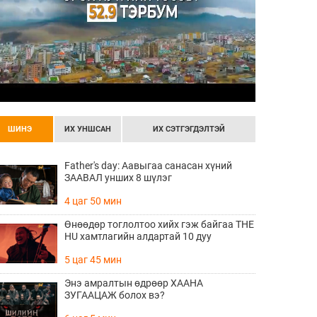
ШИНЭ
ИХ УНШСАН
ИХ СЭТГЭГДЭЛТЭЙ
Father's day: Аавыгаа санасан хүний
ЗААВАЛ унших 8 шүлэг
4 цаг 50 мин
Өнөөдөр тоглолтоо хийх гэж байгаа THE
HU хамтлагийн алдартай 10 дуу
5 цаг 45 мин
Энэ амралтын өдрөөр ХААНА
ЗУГААЦАЖ болох вэ?