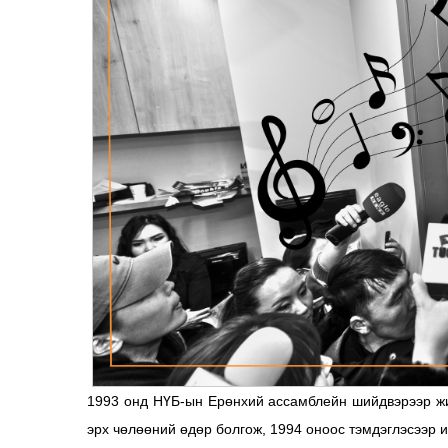
1993 онд НҮБ-ын Ерөнхий ассамблейн шийдвэрээр жи
эрх чөлөөний өдөр болгож, 1994 оноос тэмдэглэсээр 