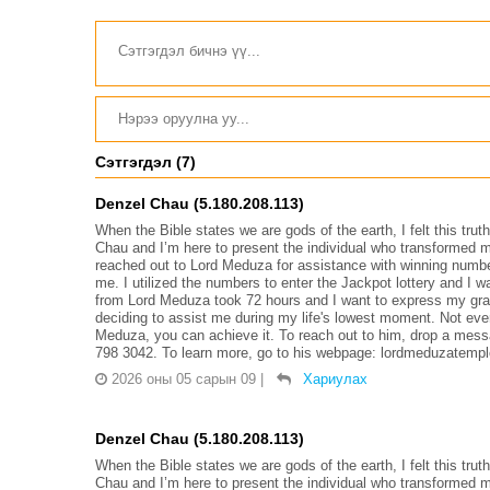
Сэтгэгдэл (7)
Denzel Chau (5.180.208.113)
When the Bible states we are gods of the earth, I felt this tr
Chau and I’m here to present the individual who transformed my
reached out to Lord Meduza for assistance with winning number
me. I utilized the numbers to enter the Jackpot lottery and I
from Lord Meduza took 72 hours and I want to express my grati
deciding to assist me during my life's lowest moment. Not ever
Meduza, you can achieve it. To reach out to him, drop a me
798 3042. To learn more, go to his webpage: lordmeduzatemple.c
2026 оны 05 сарын 09
|
Хариулах
Denzel Chau (5.180.208.113)
When the Bible states we are gods of the earth, I felt this tr
Chau and I’m here to present the individual who transformed my