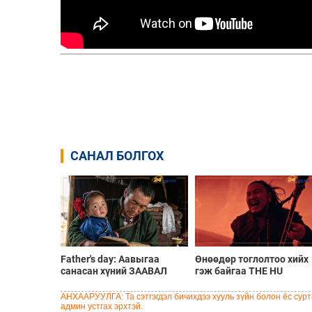
САНАЛ БОЛГОХ
Father's day: Аавыгаа
Өнөөдөр тоглолтоо хийх
санасан хүний ЗААВАЛ
гэж байгаа THE HU
унших 8 шүлэг
хамтлагийн алдартай 10
дуу
АНХААРУУЛГА: Та сэтгэгдэл бичихдээ хууль зүйн болон ёс сурта
админ устгах эрхтэй.