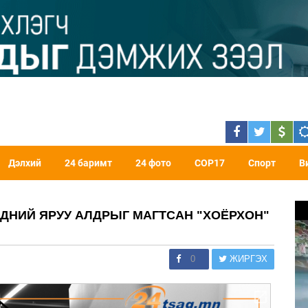
Дэлхий
24 баримт
24 фото
COP17
Спорт
В
ДНИЙ ЯРУУ АЛДРЫГ МАГТСАН "ХОЁРХОН"
0
ЖИРГЭХ