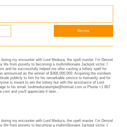
Илгээх
uth during my encounter with Lord Meduza, the spell master. I’m Denzel
 life from poverty to becoming a multimillionaire Jackpot victor. I
s and he successfully helped me after casting a lottery spell for
 was announced as the winner of $368,000,000. Acquiring the numbers
tude publicly to him for his remarkable service to humanity and for
yone is meant to win the lottery but with the assistance of Lord
ssage to his email: lordmeduzatemple@hotmail.com or Phone +1 807
om and you'll appreciate it later...
uth during my encounter with Lord Meduza, the spell master. I’m Denzel
 life from poverty to becoming a multimillionaire Jackpot victor. I